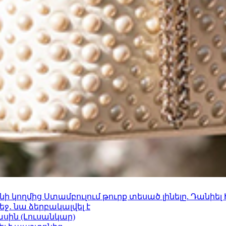
 կողմից Ստամբուլում թուրք տեսած լինելը. Դանիել
ջ․ նա ձերբակալվել է
ասին (Լուսանկար)