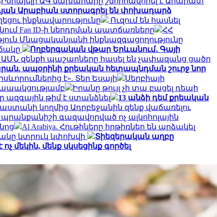
Իսրայելի ԱԳ նախարարը շնորհավորել է Արարատ
դյան Արաբիան ստորագրել են փոխադարձ
ղեցու ինքնավարությունը
Ուզում են հասնել
անում Fan ID-ի ներդրման պատճառները
ՀՀ
յուն Մնացականյանի ինքնազգացողությունը
իճակը
Ողբերգական վթար Երևանում․ Գայի
 ԱՄՆ զենքի պաշարները հասել են չափազանց ցածր
տարան. ապօրինի քրեական հետապնդման շուրջ նոր
ևորումներից է». Տեր Եսայի
Սերբիայի
 կապակցությամբ
Իրանը թույլ չի տա բացել դեպի
 ազգային թիմ է ստանձնել
13 անձի դեմ քրեական
ւսաստանի կողմից Ադրբեջանին զենք վաճառելու
ապրանքանիշի գազավորված ոչ ալկոհոլային
նոց
Al Arabiya. Հութիները հրթիռներ են արձակել
նակը կտրուկ կփոխվի
Տիեզերական աղբը
չ մեկին, մենք սկսեցինք գործել