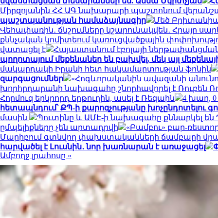
նվաստացման տեսարաններ են. Աննա Մկրտչյան
Հ
Միրզոյանին ՀՀ ԱԳ նախարարի պաշտոնում վերանշ
պաշտպանության համաձայնագիր
Մեծ Բրիտանիայ
Վեհափառին․ ճնշումները կշարունակվեն․ Հրայր սա
քննչական կոմիտեում կառուցվածքային փոփոխությ
վատացել է
Հայաստանում էբոլայի ներթափանցման 
պողոտայում մեքենաներ են բախվել, մեկ այլ մեքենայի
մակարդակի Իրանի հետ հակամարտության ֆոնին
զարգացումներ
«Հոգևորականին ավազանի անունով 
խորհրդարանի նախագահը շնորհավորել է Ռուբեն Ռ
Հորմուզ երկրորդ երթուղին, ասել է Ռեզաին
4 խաղ, 
հետապնդում՝ ՔՊ-ի քարոզչությանը խոչընդոտելու գ
մասին
Պուտինը և ԱՄԷ-ի նախագահը քննարկել են
ըմպելիքները չեն արտադրվի
«Բամբու» բար-ռեստոր
Մարիբում գտնվող փախստականների ճամբարի վր
հարվածել է Լուսնին․ նոր խառնարան է առաջացել
Փ
Ամբողջ լրահոսը »