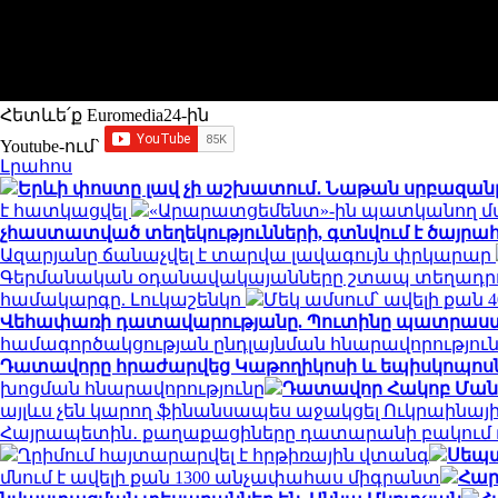
Հետևե՛ք Euromedia24-ին
Youtube-ում`
Լրահոս
Երևի փոստը լավ չի աշխատում․ Նաթան սրբազանը
է հատկացվել
«Արարատցեմենտ»-ին պատկանող մա
չհաստատված տեղեկությունների, գտնվում է ծայրահե
Ազարյանը ճանաչվել է տարվա լավագույն փրկարար
Գերմանական օդանավակայանները շտապ տեղադրո
համակարգը. Լուկաշենկո
Մեկ ամսում՝ ավելի քան
Վեհափառի դատավարությանը. Պուտինը պատրաստվո
համագործակցության ընդլայնման հնարավորությու
Դատավորը հրաժարվեց Կաթողիկոսի և եպիսկոպոսներ
խոցման հնարավորությունը
Դատավոր Հակոբ Մանու
այլևս չեն կարող ֆինանսապես աջակցել Ուկրաինայ
Հայրապետին․ քաղաքացիները դատարանի բակում դ
Ղրիմում հայտարարվել է հրթիռային վտանգ
Սեպտ
մնում է ավելի քան 1300 անչափահաս միգրանտ
Հար