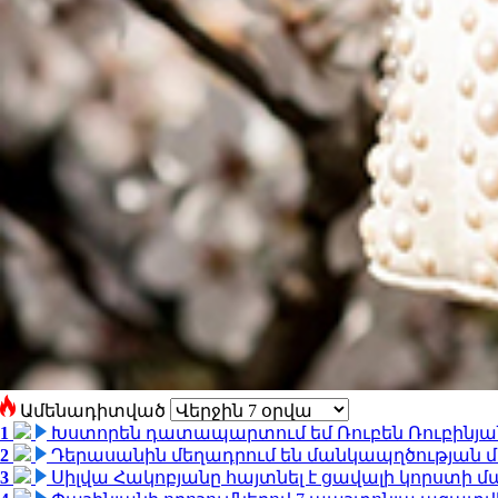
Ամենադիտված
1
Խստորեն դատապարտում եմ Ռուբեն Ռուբինյանի
2
Դերասանին մեղադրում են մանկապղծության մե
3
Սիլվա Հակոբյանը հայտնել է ցավալի կորստի մ