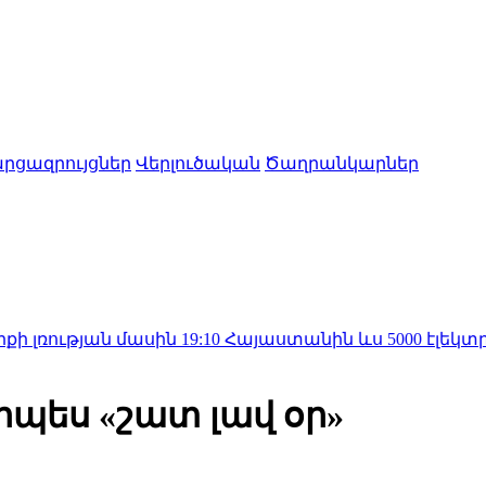
րցազրույցներ
Վերլուծական
Ծաղրանկարներ
ն մասին
19:10
Հայաստանին ևս 5000 էլեկտրոմոբիլի ա
րպես «շատ լավ օր»