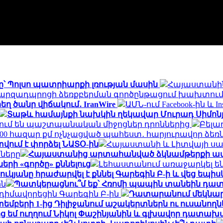
՝ Պոլսո պատրիարքի լռության մասին
Հայաստանին 
րզադպրոցի ձեռքբերման գործընթացում խախտումն
ղ ծանր վիճակում․ IranWire
ԱՄՆ-ում Facebook-ին և I
Տաթև համայնքի նախկին ղեկավար Մուրադ Սիմոնյա
ւմ են պաշտպանական միջոցներ դրոններից
Բելա
 400 հազար քմ ոչնչացված պահեստ․ հարյուրավոր ձե
ւմ է փորձել ՆԱՏՕ-ին
Հայաստանի և Լիտվայի սա
նները
Հայաստանից արտահանված ձկնամթերքի ավելի
ի «գործը» քննելուց
Լեհաստանում առաջարկել են 
կյանը հրաժարվել է քննել Գարեգին Բ-ի և վեց եպիս
ին
Պատկերացնու՞մ եք՝ Հռոմի պապին տանեին դա
իմավորեցին Գարեգին Բ-ին
Դատարանում մեկնարկե
եմբերի 1-ից Դիլիջանում աշակերտներն ու ուսանո
ց եմ ուղղում Նիկոլ Փաշինյանին և գլխավոր դատա