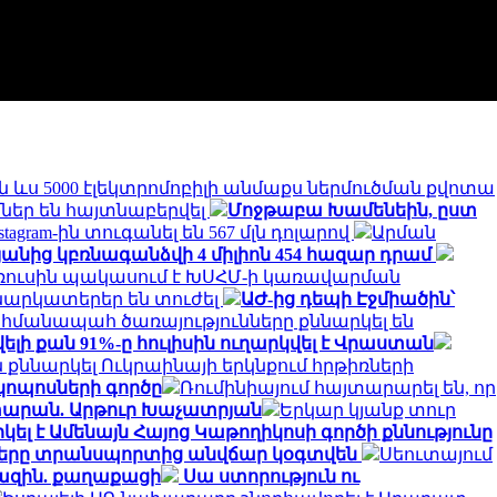
ևս 5000 էլեկտրոմոբիլի անմաքս ներմուծման քվոտա
եր են հայտնաբերվել
Մոջթաբա Խամենեին, ըստ
nstagram-ին տուգանել են 567 մլն դոլարով
Արման
նից կբռնագանձվի 4 միլիոն 454 հազար դրամ
ռուսին պակասում է ԽՍՀՄ-ի կառավարման
ռնարկատերեր են տուժել
ԱԺ-ից դեպի Էջմիածին՝
հմանապահ ծառայությունները քննարկել են
 քան 91%-ը հուլիսին ուղարկվել է Վրաստան
քննարկել Ուկրաինայի երկնքում հրթիռների
կոպոսների գործը
Ռումինիայում հայտարարել են, որ
տարան. Արթուր Խաչատրյան
Երկար կյանք տուր
լ է Ամենայն Հայոց Կաթողիկոսի գործի քննությունը
ղները տրանսպորտից անվճար կօգտվեն
Սեուտայում
խազին. քաղաքացի
Սա ստորություն ու