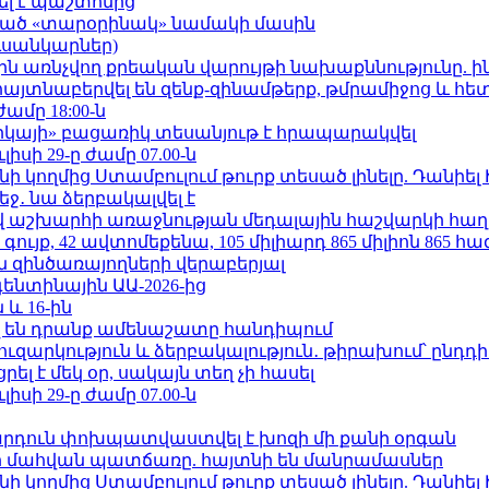
ել է պաշտոնից
ացած «տարօրինակ» նամակի մասին
ւսանկարներ)
ո»-ին առնչվող քրեական վարույթի նախաքննությունը. ի
 հայտնաբերվել են զենք-զինամթերք, թմրամիջոց և հ
ժամը 18:00-ն
որկայի» բացառիկ տեսանյութ է հրապարակվել
ւլիսի 29-ը ժամը 07.00-ն
 կողմից Ստամբուլում թուրք տեսած լինելը. Դանիել
ջ․ նա ձերբակալվել է
աշխարհի առաջնության մեդալային հաշվարկի հաղ
ւյք, 42 ավտոմեքենա, 105 միլիարդ 865 միլիոն 865 հ
 զինծառայողների վերաբերյալ
ենտինային ԱԱ-2026-ից
 և 16-ին
 են դրանք ամենաշատը հանդիպում
ւզարկություն և ձերբակալություն․ թիրախում՝ ընդդ
լ է մեկ օր, սակայն տեղ չի հասել
ւլիսի 29-ը ժամը 07.00-ն
րդուն փոխպատվաստվել է խոզի մի քանի օրգան
նի մահվան պատճառը. հայտնի են մանրամասներ
 կողմից Ստամբուլում թուրք տեսած լինելը. Դանիել