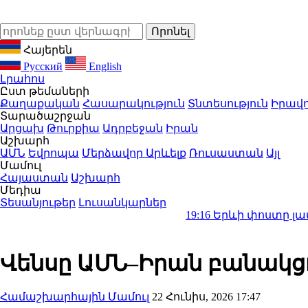
Հայերեն
Русский
English
Լրահոս
Ըստ թեմաների
Քաղաքական
Հասարակություն
Տնտեսություն
Իրավո
Տարածաշրջան
Արցախ
Թուրքիա
Ադրբեջան
Իրան
Աշխարհ
ԱՄՆ
Եվրոպա
Մերձավոր Արևելք
Ռուսաստան
Այլ
Մամուլ
Հայաստան
Աշխարհ
Մեդիա
Տեսանյութեր
Լուսանկարներ
19:16
Երևի փոստը լավ չի աշխատ
Վենսը ԱՄՆ–Իրան բանակցո
Համաշխարհային Մամուլ
22 Հունիս, 2026 17:47