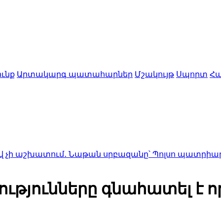
ւնք
Արտակարգ պատահարներ
Մշակույթ
Սպորտ
Հա
ում․ Նաթան սրբազանը՝ Պոլսո պատրիարքի լռությա
ւթյունները գնահատել է ո