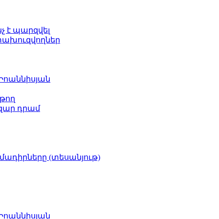
նչ է պարզվել
ետախուզվողներ
 Իոաննիսյան
թող
ազար դրամ
իմադիրները (տեսանյութ)
 Իոաննիսյան