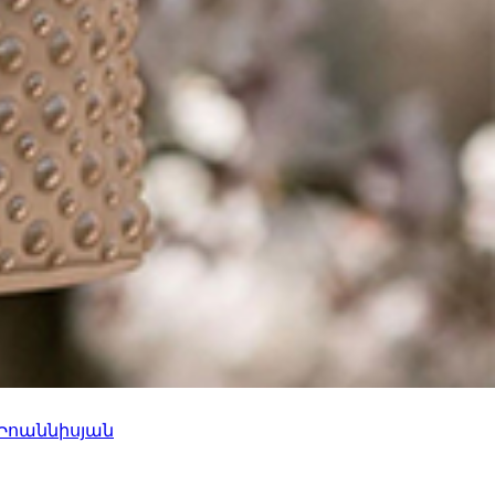
 Իոաննիսյան