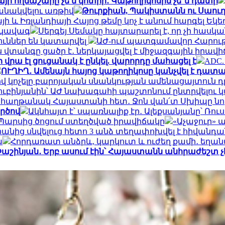
այի ողնաշարը չե՛ն կոտրի․ Կաթողիկոսին չե՞ն դատի
անակվելու առթիվ
Թուրքիան, Պակիստանն ու Սաու
ի և Իռլանդիայի Հայոց թեմը կոչ է անում հարգել Եկե
րկավագ
Սերգեյ Սեմակը հայտարարել է, որ չի հասկ
ուններ են կատարվել
ԱԺ-ում պատգամավոր Հարութ
վտանգը ցածր է․ ներկայացվել է միջազգային իրավ
 վրա էլ ցուցանակ է ընկել. վարորդը մահացել է
ADC.
ՈՒՂԻՂ․ Ամենայն հայոց կաթողիկոսը կանչվել է դա
կոչելը բարոյական սնանկության ամենացայտուն դրս
ուբինյանին՝ ԱԺ նախագահի պաշտոնում ընտրվելու
0 հաղթանակ Հայաստանի հետ․ Ջոն վան՛տ Սխիպը նոր
ործով
Ակնհայտ է՝ սպառնալիք էր․ Ալեքսանյանը՝ Ռո
 Պարսից ծոցում ստեղծված իրավիճակը
«Աչաջուր» 
անից սնվելուց հետո 3 անձ տեղափոխվել է հիվանդա
ա
Հորդառատ անձրև, կարկուտ և ուժեղ քամի․ եղա
աշինյան․ Երբ ասում էին՝ Հայաստանն անհրաժեշտ չէ ո