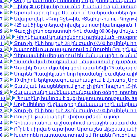
4
Փաշինյանի որոշումներով 7 պաշտոնյա ազատվ
5
Նիկոլ Փաշինյանը հայտնել է առավոտյան ստ
6
Արտակարգ դեպք Սևանում. Մանրամասներ (լո
7
Ավարտվել է «Գող Բջե»-ին, «Տեցիկ»-ին ու «Գոջ
8
425 անձինք տեղափոխվել են ոստիկանություն․
9
Գազ չի լինի օգոստոսի 4-ին ժամը 09:00-ից մինչև 
10
Կիլիկիայում կրակոցներով ուղեկցված «ռազբ
1
Ջուր չի լինի հուլիսի 28-ին ժամը 07.00-ից մինչև հո
2
Խստորեն դատապարտում եմ Ռուբեն Ռուբինյանի
3
Դերասանին մեղադրում են մանկապղծության մե
4
Պատմական հաղթանակ․ Հայաստանը դարձավ 
5
Գագիկ Ծառուկյանից կբռնագանձվի 75 անշարժ գո
6
Սուրեն Պապիկյանի նոր հրամանը՝ ժամկետային
7
10 միլիոն երկրպագու պահանջում է վտարել Արգ
8
Տասնյակ հասցեներում ջուր չի լինի՝ հուլիսի 15-ին
9
Հայաստանի ամենավտանգավոր օձերը. որտեղ
10
Պուտինը հանդես է եկել հայտարարությամբ. Խո
1
Սոչի մեկնող ինքնաթիռը ճանապարհին անցկացրե
2
Ջուր չի լինի հուլիսի 28-ին ժամը 07.00-ից մինչև հո
3
Ռուբլին թանկացել է․ փոխարժեքն՝ այսօր
4
Չինաստանում աշխարհում առաջին անգամ մա
5
Ո՞րն է սիրված արտիստ Արտաշես Ալեքսանյա
6
Խստորեն դատապարտում եմ Ռուբեն Ռուբինյանի