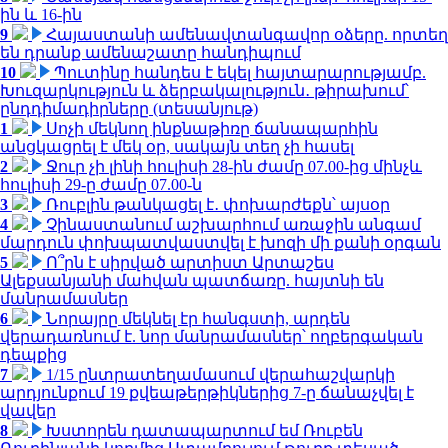
ին և 16-ին
9
Հայաստանի ամենավտանգավոր օձերը. որտեղ
են դրանք ամենաշատը հանդիպում
10
Պուտինը հանդես է եկել հայտարարությամբ.
Խուզարկություն և ձերբակալություն․ թիրախում՝
ընդդիմադիրները (տեսանյութ)
1
Սոչի մեկնող ինքնաթիռը ճանապարհին
անցկացրել է մեկ օր, սակայն տեղ չի հասել
2
Ջուր չի լինի հուլիսի 28-ին ժամը 07.00-ից մինչև
հուլիսի 29-ը ժամը 07.00-ն
3
Ռուբլին թանկացել է․ փոխարժեքն՝ այսօր
4
Չինաստանում աշխարհում առաջին անգամ
մարդուն փոխպատվաստվել է խոզի մի քանի օրգան
5
Ո՞րն է սիրված արտիստ Արտաշես
Ալեքսանյանի մահվան պատճառը. հայտնի են
մանրամասներ
6
Նորայրը մեկնել էր հանգստի, արդեն
վերադառնում է. նոր մանրամասներ՝ ողբերգական
դեպքից
7
1/15 ընտրատեղամասում վերահաշվարկի
արդյունքում 19 քվեաթերթիկներից 7-ը ճանաչվել է
վավեր
8
Խստորեն դատապարտում եմ Ռուբեն