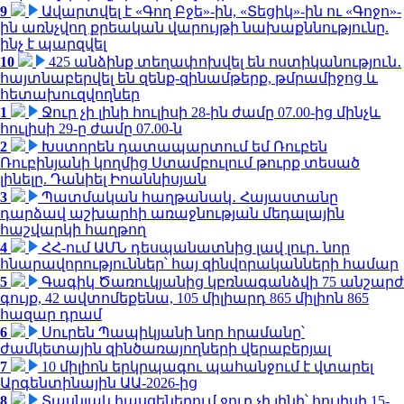
9
Ավարտվել է «Գող Բջե»-ին, «Տեցիկ»-ին ու «Գոջո»-
ին առնչվող քրեական վարույթի նախաքննությունը.
ինչ է պարզվել
10
425 անձինք տեղափոխվել են ոստիկանություն․
հայտնաբերվել են զենք-զինամթերք, թմրամիջոց և
հետախուզվողներ
1
Ջուր չի լինի հուլիսի 28-ին ժամը 07.00-ից մինչև
հուլիսի 29-ը ժամը 07.00-ն
2
Խստորեն դատապարտում եմ Ռուբեն
Ռուբինյանի կողմից Ստամբուլում թուրք տեսած
լինելը. Դանիել Իոաննիսյան
3
Պատմական հաղթանակ․ Հայաստանը
դարձավ աշխարհի առաջնության մեդալային
հաշվարկի հաղթող
4
ՀՀ-ում ԱՄՆ դեսպանատնից լավ լուր․ նոր
հնարավորություններ՝ հայ զինվորականների համար
5
Գագիկ Ծառուկյանից կբռնագանձվի 75 անշարժ
գույք, 42 ավտոմեքենա, 105 միլիարդ 865 միլիոն 865
հազար դրամ
6
Սուրեն Պապիկյանի նոր հրամանը՝
ժամկետային զինծառայողների վերաբերյալ
7
10 միլիոն երկրպագու պահանջում է վտարել
Արգենտինային ԱԱ-2026-ից
8
Տասնյակ հասցեներում ջուր չի լինի՝ հուլիսի 15-