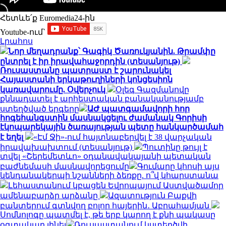
Հետևե՛ք Euromedia24-ին
Youtube-ում`
Լրահոս
Նոր մեղադրանք՝ Գագիկ Ծառուկյանին. Թրամփը
ընտրել է իր իրավահաջորդին (տեսանյութ)
Ռուսաստանը պատրաստ է շարունակել
Հայաստանի երկաթուղիների կոնցեսիոն
կառավարումը. Օվերչուկ
Օլեգ Գազմանովը
քննադատել է արհեստական բանականությամբ
ստեղծված երգերը
ԱԺ պատգամավորի հոր
հոգեհանգստին մասնակցելու ժամանակ Գորիսի
էկոպարեկային ծառայության պետը հանկարծամահ
է եղել
«Էմ Ջի»-ում հայտնաբերվել է 38 վարչական
իրավախախտում (տեսանյութ)
Պուտինը թույլ է
տվել «Շերեմետևո» օդանավակայանի պետական
բաժնեմասի մասնավորեցումը
Գումարը կհոսի այս
կենդանակերպի նշանների ձեռքը. ո՞վ կհարստանա
Լեհաստանում կբացեն Եվրոպայում Աստվածամոր
ամենաբարձր արձանը
Ազատություն Բաքվի
բանտերում գտնվող բոլոր հայերին․ Աբրահամյան
Սոմնոլոգը պատմել է, թե երբ կարող է քնի պակասը
օգտակար լինել
Ռուսաստանում կստեղծվի