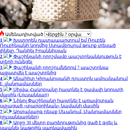
Ամենադիտված
1
Խստորեն դատապարտում եմ Ռուբեն
Ռուբինյանի կողմից Ստամբուլում թուրք տեսած
լինելը. Դանիել Իոաննիսյան
2
Փաշինյանի որոշմամբ պաշտոնանկություն է
տեղի ունեցել
3
Փաշինյանի որոշումներով 7 պաշտոնյա
ազատվել է պաշտոնից
4
Անահիտ Կիրակոսյանի դուստրն ամուսնանում
է. մանրամասներ
5
Սիլվա Հակոբյանը հայտնել է ցավալի կորստի
մասին (Լուսանկար)
6
Նիկոլ Փաշինյանը հայտնել է առավոտյան
ստացած «տարօրինակ» նամակի մասին
7
Արտակարգ դեպք Սևանում. Մանրամասներ
(լուսանկարներ)
8
Արջը 30 մետր բարձրությունից ցած է գցել և
սպանել կաթոլիկ սարկավագին