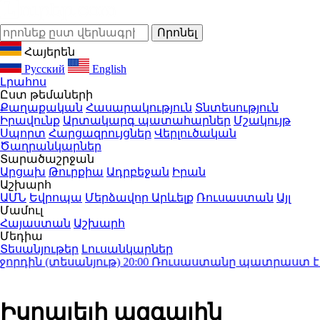
Հայերեն
Русский
English
Լրահոս
Ըստ թեմաների
Քաղաքական
Հասարակություն
Տնտեսություն
Իրավունք
Արտակարգ պատահարներ
Մշակույթ
Սպորտ
Հարցազրույցներ
Վերլուծական
Ծաղրանկարներ
Տարածաշրջան
Արցախ
Թուրքիա
Ադրբեջան
Իրան
Աշխարհ
ԱՄՆ
Եվրոպա
Մերձավոր Արևելք
Ռուսաստան
Այլ
Մամուլ
Հայաստան
Աշխարհ
Մեդիա
Տեսանյութեր
Լուսանկարներ
ին (տեսանյութ)
20:00
Ռուսաստանը պատրաստ է շարու
Իսրայելի ազգային