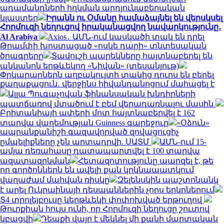
ադամանդների հղկման արդյունաբերական
կլաստեր
Իրանն ու Օմանը համաձայնել են վերսկսել
Հորմուզի նեղուցով իրականացվող նավարկությունը․
Al Arabiya
Axios․ ԱՄՆ-ում կասկածի տակ են դրել
Թրամփի խոստացած «ոսկե դարի» տնտեսական
ծրագրերը
Տավուշի պարեկները հայտնաբերել են
անկանոն երթևեկող «Նիվան» (տեսանյութ)
Փրկարարներն աղբակույտի տակից դուրս են բերել
քաղաքացուն․ վերջինս հիվանդանոցում մահացել է
Ալլա Պուգաչովան ֆինանսական խնդիրների
պատճառով մտածում է բեմ վերադառնալու մասին
Բրիտանիայի ափերի մոտ հայտնաբերվել է 162
տարվա վաղեմության Guinness գարեջուր
«Օձուն»
ապրանքանիշի գազավորված զովացուցիչ
ըմպելիքները չեն արտադրվի. ՍԱՏՄ
ԱՄՆ-ում 15-
ամյա դեռահասը դատապարտվել է 100 տարվա
ազատազրկման
Հետազոտությունը պարզել է, թե
որ գործոններն են ավելի քան կրկնապատկում
վաղաժամ մահվան ռիսկը
Զելենսկին պաշտոնանկ
է արել Ուկրաինայի դեսպաններին չորս երկրներում
Տ4 տրոլեյբուսը կերթևեկի փոփոխված երթուղով
Թուրքիան հույս ունի, որ Հորմուզի նեղուցը շուտով
կբացվի
Դեպքի վայր է մեկնել մի քանի մարտական