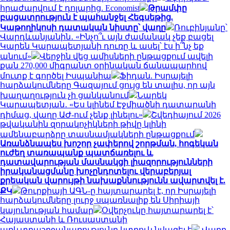
հրաժարվում է դոլարից. Economist
Թրամփը
բացատրություն է պահանջել Հեգսեթից.
Կաթողիկոսի դատական նիստը՝ վաղը
Ռուբինյանը՝
Վարդևանյանին․ «Ինչո՞ւ այն ժամանակ չեք բացել
Կարեն Կարապետյանի դուռը և ասել՝ էս ի՞նչ եք
անում»
Վերջին վեց ամիսների ընթացքում ավելի
քան 270,000 միգրանտ օրինական ճանապարհով
մուտք է գործել Իսպանիա
Ֆիդան. Իսրայելի
հարձակումները Գազայում ցույց են տալիս, որ այն
խաղաղություն չի ցանկանում
Նարեկ
Կարապետյան․ «Ես կլինեմ Էջմիածնի դատարանի
դիմաց, վաղը ԱԺ-ում չենք լինելու»
Շվեդիայում 2026
թվականին զորակոչիկների թիվը կլինի
ամենաբարձրը տասնամյակների ընթացքում
Առանձնապես խոշոր չափերով շորթման, հոգեկան
ուժեղ տառապանք պատճառելու և
դատավարության մասնակցի լիազորությունների
իրականացմանը խոչընդոտելու վերաբերյալ
քրեական վարույթի նախաքննությունն ավարտվել է.
ՔԿ
Թուրքիայի ԱԳՆ-ը հայտարարել է, որ Իսրայելի
հարձակումները լուրջ սպառնալիք են Սիրիայի
կայունության համար
Օվերչուկը հայտարարել է՝
Հայաստանի և Ռուսաստանի
առևտրաշրջանառությունը կտրուկ նվազել է
Վաղը