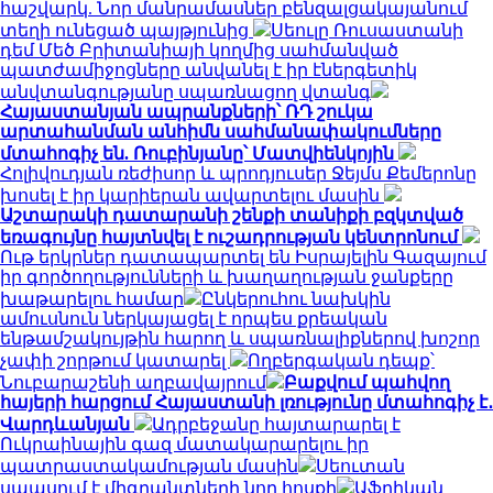
հաշվարկ. Նոր մանրամասներ բենզալցակայանում
տեղի ունեցած պայթյունից
Սեուլը Ռուսաստանի
դեմ Մեծ Բրիտանիայի կողմից սահմանված
պատժամիջոցները անվանել է իր էներգետիկ
անվտանգությանը սպառնացող վտանգ
Հայաստանյան ապրանքների՝ ՌԴ շուկա
արտահանման անհիմն սահմանափակումները
մտահոգիչ են. Ռուբինյանը՝ Մատվիենկոյին
Հոլիվուդյան ռեժիսոր և պրոդյուսեր Ջեյմս Քեմերոնը
խոսել է իր կարիերան ավարտելու մասին
Աշտարակի դատարանի շենքի տանիքի բզկտված
եռագույնը հայտնվել է ուշադրության կենտրոնում
Ութ երկրներ դատապարտել են Իսրայելին Գազայում
իր գործողությունների և խաղաղության ջանքերը
խաթարելու համար
Ընկերուհու նախկին
ամուսնուն ներկայացել է որպես քրեական
ենթամշակույթին հարող և սպառնալիքներով խոշոր
չափի շորթում կատարել
Ողբերգական դեպք՝
Նուբարաշենի աղբավայրում
Բաքվում պահվող
հայերի հարցում Հայաստանի լռությունը մտահոգիչ է․
Վարդևանյան
Ադրբեջանը հայտարարել է
Ուկրաինային գազ մատակարարելու իր
պատրաստակամության մասին
Սեուտան
սպասում է միգրանտների նոր հոսքի
Աֆրիկան ​​