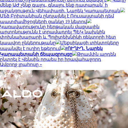
մենք ԱԺ չենք գալու, գնալու ենք դատարան՝ ի
աջակցություն Վեհափառի. Նարեկ Կարապետյան
Մեծ Բրիտանիան ընդլայնել է Ռուսաստանի դեմ
պատժամիջոցների ցանկը 19 կետով
Կառավարությունը հերթական մաքսային
արտոնությունն է տրամադրել ՊԵԿ նախկին
փոխնախարարի և Պոլիտեխնիկի ռեկտորի հետ
կապվող ընկերությանը
Մեքսիկացի տիկտոկերը
սպանվել է ուղիղ եթերում
#ՈՒՂԻՂ․ Նարեկ
Կարապետյանի ճեպազրույցը
Թրամփն արդեն
ընտրել է Վենսին որպես իր իրավահաջորդ
Ամբողջ լրահոսը »