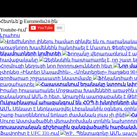
Հետևե՛ք Euromedia24-ին
Youtube-ում`
Լրահոս
Վրեժխնդիր լինելու համար զինվել են ու դարանա
առաջնորդ Խամենեին հանդիպել է Մասուդ Փեզեշքի
եկամուտների կոմիտեի
Ֆորլանը վերադառնում է այ
հավաքականը
Զելենսկին հայտարարել է, որ շատ 
Հորմուզի նեղուցի նոր իրողությունների հետ
Նոր մ
չփրկեց «Ինտեր Մայամիին»․ «Մոնտերեյը» հաղթեց 90
գործարար շրջապատի նկատմամբ
Ֆինլանդիայի 
բացահայտել
Հայաստանում եղանակը կտրուկ կփ
Իրանը հրապարակել Մոջթաբա Խամենեիի առաջին տ
բանակցում ԱՄՆ-ի հետ․ Արաղչին պարզաբանել է Թ
Ուկրաինայում ահազանգում են ՀՕՊ-ի խնդիրների մ
ԱՄՆ Սենատ է ներկայացվել Լիբանանին օգնելու օրի
շարք հասցեներում երկար ժամանակ լույս չի լինի
Հա
Սուրբ Աստվածածնի վերափոխման տոնին նախորդ
ռուսաստանյան գիշերային զանգվածային հարձակմ
ֆավորիտ է UFC 331-ում
WP․ Պենտագոնը ԱՄՆ պաշտ