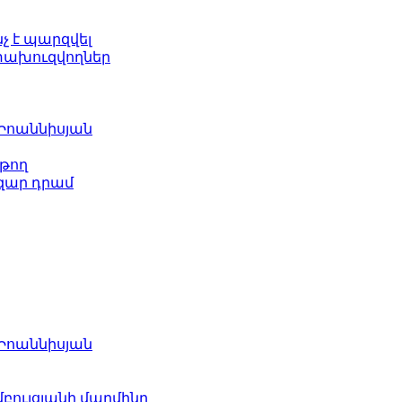
նչ է պարզվել
ետախուզվողներ
 Իոաննիսյան
թող
ազար դրամ
 Իոաննիսյան
բուլցյանի մարմինը