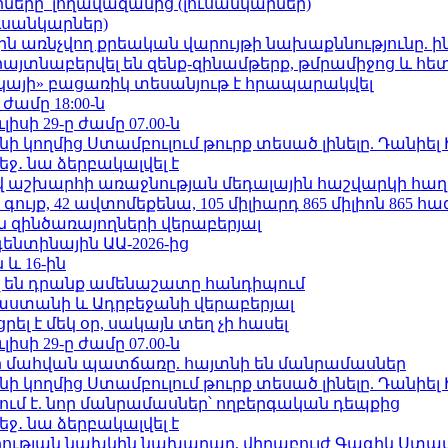
երը՝ լողավազանից (լուսանկարներ)
ւսանկարներ)
ո»-ին առնչվող քրեական վարույթի նախաքննությունը. ի
 հայտնաբերվել են զենք-զինամթերք, թմրամիջոց և հ
րկայի» բացառիկ տեսանյութ է հրապարակվել
 ժամը 18:00-ն
ւլիսի 29-ը ժամը 07.00-ն
 կողմից Ստամբուլում թուրք տեսած լինելը. Դանիել
ջ․ նա ձերբակալվել է
աշխարհի առաջնության մեդալային հաշվարկի հաղ
ւյք, 42 ավտոմեքենա, 105 միլիարդ 865 միլիոն 865 հ
 զինծառայողների վերաբերյալ
ենտինային ԱԱ-2026-ից
 և 16-ին
 են դրանք ամենաշատը հանդիպում
աստանի և Ադրբեջանի վերաբերյալ
լ է մեկ օր, սակայն տեղ չի հասել
ւլիսի 29-ը ժամը 07.00-ն
նի մահվան պատճառը. հայտնի են մանրամասներ
 կողմից Ստամբուլում թուրք տեսած լինելը. Դանիել
ում է. նոր մանրամասներ՝ ողբերգական դեպքից
ջ․ նա ձերբակալվել է
ության նախկին նախարար, վիրաբույժ Գագիկ Ստամ