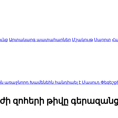
ւնք
Արտակարգ պատահարներ
Մշակույթ
Սպորտ
Հա
դ Խամենեին հանդիպել է Մասուդ Փեզեշքիանի հետ
1
ժի զոհերի թիվը գերազանց