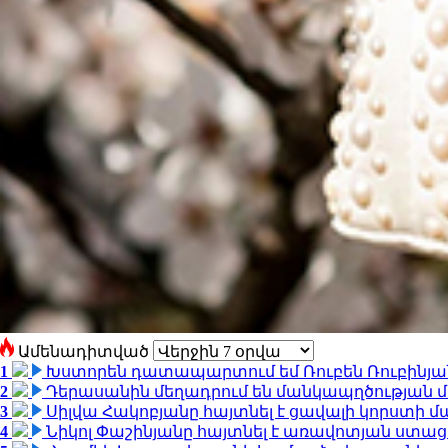
Ամենադիտված
1
Խստորեն դատապարտում եմ Ռուբեն Ռուբինյանի
2
Դերասանին մեղադրում են մանկապղծության մե
3
Սիլվա Հակոբյանը հայտնել է ցավալի կորստի մ
4
Նիկոլ Փաշինյանը հայտնել է առավոտյան ստ