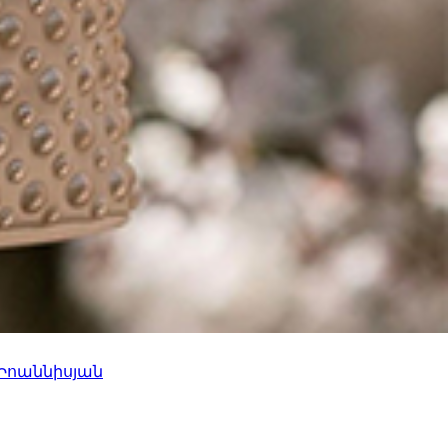
 Իոաննիսյան