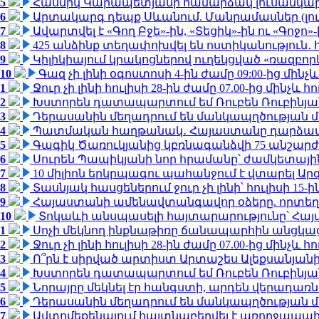
5
Հասմիկ Կարապետյանի համարձակ լուսանկարն
6
Արտակարգ դեպք Սևանում. Մանրամասներ (լո
7
Ավարտվել է «Գող Բջե»-ին, «Տեցիկ»-ին ու «Գոջ
8
425 անձինք տեղափոխվել են ոստիկանություն․
9
Կիլիկիայում կրակոցներով ուղեկցված «ռազբո
10
Գազ չի լինի օգոստոսի 4-ին ժամը 09:00-ից մինչև
1
Ջուր չի լինի հուլիսի 28-ին ժամը 07.00-ից մինչև հո
2
Խստորեն դատապարտում եմ Ռուբեն Ռուբինյանի
3
Դերասանին մեղադրում են մանկապղծության մե
4
Պատմական հաղթանակ․ Հայաստանը դարձավ 
5
Գագիկ Ծառուկյանից կբռնագանձվի 75 անշարժ գո
6
Սուրեն Պապիկյանի նոր հրամանը՝ ժամկետային
7
10 միլիոն երկրպագու պահանջում է վտարել Արգ
8
Տասնյակ հասցեներում ջուր չի լինի՝ հուլիսի 15-ին
9
Հայաստանի ամենավտանգավոր օձերը. որտեղ
10
Տոկաևի անսպասելի հայտարարությունը՝ Հայ
1
Սոչի մեկնող ինքնաթիռը ճանապարհին անցկացրե
2
Ջուր չի լինի հուլիսի 28-ին ժամը 07.00-ից մինչև հո
3
Ո՞րն է սիրված արտիստ Արտաշես Ալեքսանյա
4
Խստորեն դատապարտում եմ Ռուբեն Ռուբինյանի
5
Նորայրը մեկնել էր հանգստի, արդեն վերադառն
6
Դերասանին մեղադրում են մանկապղծության մե
7
Ավտոմեքենայում հայտնաբերվել է առողջապահ