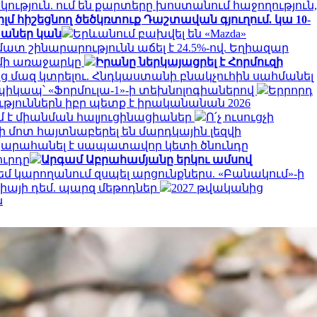
ություն. ում են քարտերը խոստանում հաջողություն,
 հիշեցնող ծեծկռտուք Դաշտավան գյուղում. կա 10-
խաներ կան
Երևանում բախվել են «Mazda»
մատ շինարարությունն աճել է 24.5%-ով. Եղիազար
ւմի առաջարկը
Իրանը ներկայացրել է Հորմուզի
ց մազ կտրելու. Հնդկաստանի բնակչուհին սահմանել
պիկապ՝ «Ֆորմուլա-1»-ի տեխնոլոգիաներով
Երրորդ
յուններն իբր պետք է իրականանան 2026
մ է միանման հալյուցինացիաներ
Ո՛չ ուսուցչի
 մոտ հայտնաբերել են մարդկային լեզվի
կարահանել է սապատավոր կետի ծնունդը
ուրդը
Արգամ Աբրահամյանը երկու ամսով
եմ կարողանում զսպել արցունքներս. «Բանակում»-ի
գիայի դեմ. պարզ մեթոդներ
2027 թվականից
ն