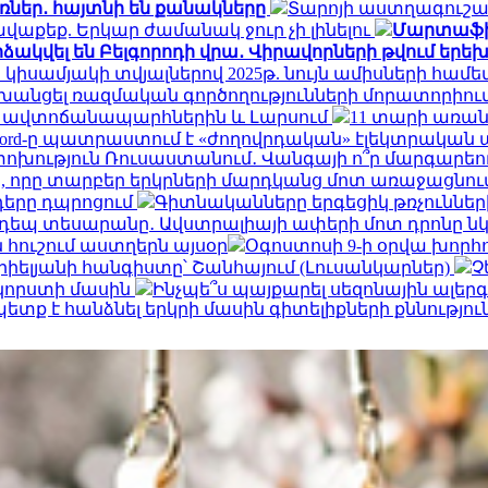
ռներ․ հայտնի են քանակները
Տարոյի աստղագուշակ
ավաքեք. Երկար ժամանակ ջուր չի լինելու
Մարտաֆիլմ
ձակվել են Բելգորոդի վրա․ Վիրավորների թվում երե
 կիսամյակի տվյալներով 2025թ. նույն ամիսների համե
փոխանցել ռազմական գործողությունների մորատորիո
ՀՀ ավտոճանապարհներին և Լարսում
11 տարի առան
Ford-ը պատրաստում է «ժողովրդական» էլեկտրական 
ություն Ռուսաստանում․ Վանգայի ո՞ր մարգարեութ
, որը տարբեր երկրների մարդկանց մոտ առաջացնու
դերը դպրոցում
Գիտնականները երգեցիկ թռչունների
եպ տեսարանը․ Ավստրալիայի ափերի մոտ դրոնը ն
 հուշում աստղերն այսօր
Օգոստոսի 9-ի օրվա խորհ
իելյանի հանգիստը՝ Շանհայում (Լուսանկարներ)
Չ
 կորստի մասին
Ինչպե՞ս պայքարել սեզոնային ալեր
տք է հանձնել երկրի մասին գիտելիքների քննությու