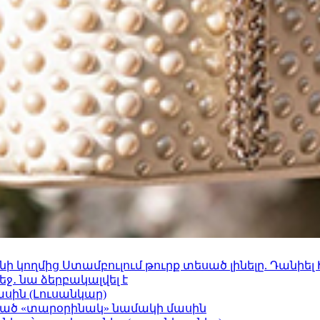
 կողմից Ստամբուլում թուրք տեսած լինելը. Դանիել
ջ․ նա ձերբակալվել է
ասին (Լուսանկար)
ացած «տարօրինակ» նամակի մասին