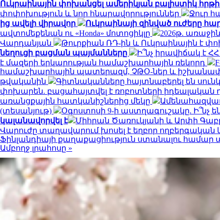
Ուկրաինային փոխանցել ամերիկյան բալիստիկ հրթի
փոփոխություն և նոր հնարավորություններ
Ջուր հ
ից ավելի վիրավոր
Ուկրաինայի զինված ուժերը հար
ավտոմեքենան ու «Honda» մոտոցիկլը
2026թ. առաջին
Վարդանյան
Թուրքիան ՌԴ-ին և Ուկրաինային է 
նեղուցի բացման պայմանները
Ի՞նչ իրավիճակ է 
է մազերի երկարության համաշխարհային ռեկորդ
համաշխարհային պատերազմ, ՉԹՕ-ներ և իշխանափոխ
թվականին
Գիտնականները հայտնաբերել են սունկ
փոխարեն. բացահայտվել է ռոբոտների իդեալական 
առանցքային հատկանիշներից մեկը
Ամենահազվադ
(տեսանյութ)
Օգոստոսի 9-ի աստղագուշակը. Ի՞նչ են
կալանավորվել է
Միհրան Ծառուկյանի և Արփի Գաբր
Վարուժը տաղավարում խոսել է եղբոր ողբերգական
Ֆինլանդիայի քաղաքացիություն ստանալու համար պե
Ամբողջ լրահոսը »