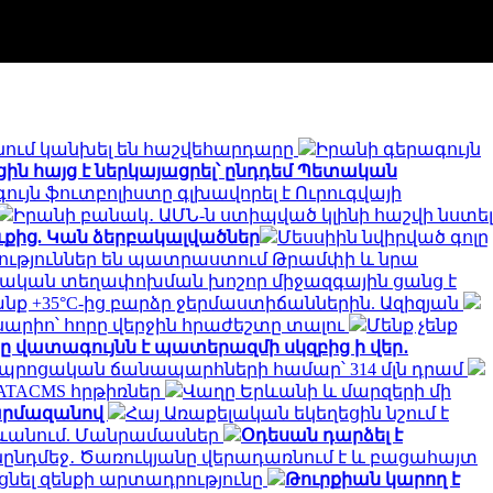
ծնում կանխել են հաշվեհարդարը
Իրանի գերագույն
ին հայց է ներկայացրել՝ ընդդեմ Պետական
գույն ֆուտբոլիստը գլխավորել է Ուրուգվայի
Իրանի բանակ․ ԱՄՆ-ն ստիպված կլինի հաշվի նստել
քից. Կան ձերբակալվածներ
Մեսսիին նվիրված գոլը
նություններ են պատրաստում Թրամփի և նրա
նական տեղափոխման խոշոր միջազգային ցանց է
 +35°C-ից բարձր ջերմաստիճաններին. Ազիզյան
սարիո՝ հորը վերջին հրաժեշտը տալու
Մենք չենք
 վատագույնն է պատերազմի սկզբից ի վեր․
․ դպրոցական ճանապարհների համար՝ 314 մլն դրամ
 ATACMS հրթիռներ
Վաղը Երևանի և մարզերի մի
Շարմազանով
Հայ Առաքելական եկեղեցին նշում է
ևանում. Մանրամասներ
Օդեսան դարձել է
ընդմեջ․ Ծառուկյանը վերադառնում է և բացահայտ
նել զենքի արտադրությունը
Թուրքիան կարող է