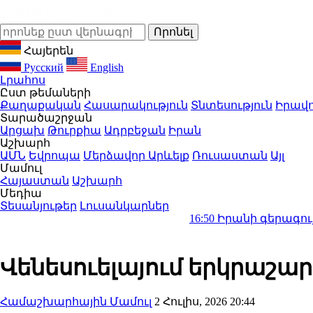
Հայերեն
Русский
English
Լրահոս
Ըստ թեմաների
Քաղաքական
Հասարակություն
Տնտեսություն
Իրավո
Տարածաշրջան
Արցախ
Թուրքիա
Ադրբեջան
Իրան
Աշխարհ
ԱՄՆ
Եվրոպա
Մերձավոր Արևելք
Ռուսաստան
Այլ
Մամուլ
Հայաստան
Աշխարհ
Մեդիա
Տեսանյութեր
Լուսանկարներ
16:50
Իրանի գերագույն առաջնոր
Վենեսուելայում երկրաշար
Համաշխարհային Մամուլ
2 Հուլիս, 2026 20:44