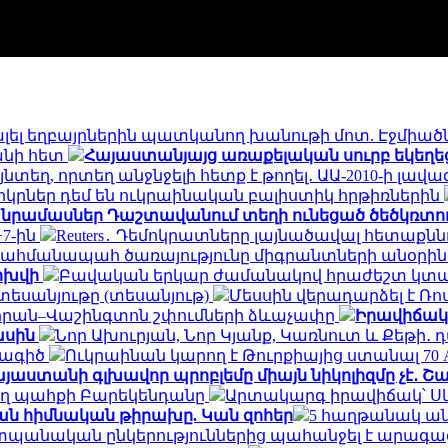
կալել եղբայրներին պատկանող խանութի մոտ. Էջմիա
անի հետ
Հայաստանյայց առաքելական սուրբ եկեղեց
նտեղ, որտեղ անջնջելի հետք է թողել․ ԱԱ-2010-ի լավա
երկրներ դեմ են ուկրաինական բալիստիկ հրթիռներին
անրամասներ Դաշտավանում տեղի ունեցած ծեծկռտու
+7-ին
Reuters․ Դեմոկրատները լայնածավալ հետաքն
սահմանապահ ծառայությունը միգրանտների անօրի
ոխվի
Բավական երկար ժամանակով հրաժեշտ կտանք
եսանյութը (տեսանյութ)
Մեսսին վերադարձել է Ռո
եհրան–Վաշինգտոն շփումների ձևաչափը
Իրավիճակը
ասին
Նոր Ախուրյան, Նոր Կյանք, Կառնուտ և Քեթի
նագիծ
Ուկրաինան կարող է Թուրքիայից ստանալ 70
յաստանի գլխավոր պրոբլեմը միայն նիկոլիզմը չէ․ 
ող պահքի Բարեկենդանը
Արտակարգ իրավիճակ՝ Ս
ան հիմնական թիրախը. Կան զոհեր
5 հաղթանակ ան
պանական ընկերություններից պահանջել է արագաց