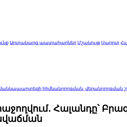
ւնք
Արտակարգ պատահարներ
Մշակույթ
Սպորտ
Հա
տեզի հիմնանորոգման, վերանորոգման շինարար
հաջողվում․ Հալանդը՝ Բրազ
նվաճման