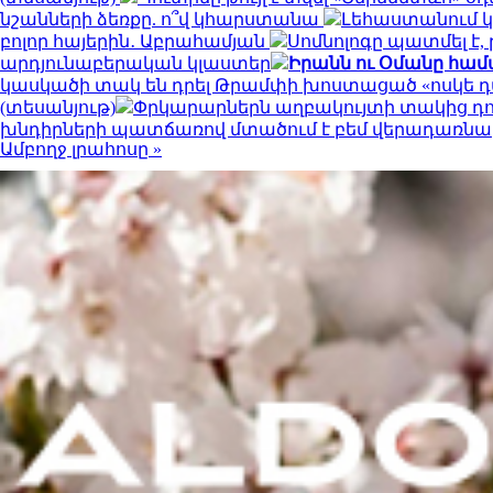
նշանների ձեռքը. ո՞վ կհարստանա
Լեհաստանում 
բոլոր հայերին․ Աբրահամյան
Սոմնոլոգը պատմել է,
արդյունաբերական կլաստեր
Իրանն ու Օմանը համա
կասկածի տակ են դրել Թրամփի խոստացած «ոսկե 
(տեսանյութ)
Փրկարարներն աղբակույտի տակից դու
խնդիրների պատճառով մտածում է բեմ վերադառնա
Ամբողջ լրահոսը »