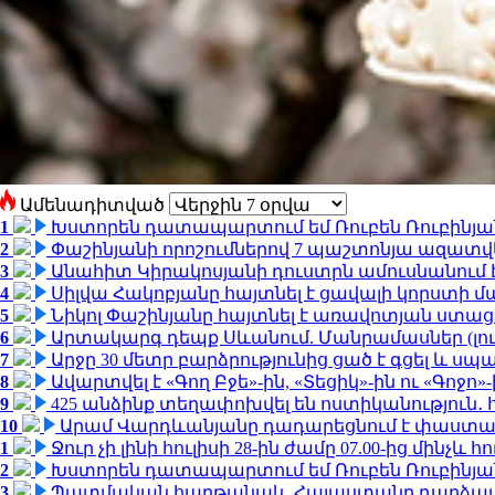
Ամենադիտված
1
Խստորեն դատապարտում եմ Ռուբեն Ռուբինյանի
2
Փաշինյանի որոշումներով 7 պաշտոնյա ազատվ
3
Անահիտ Կիրակոսյանի դուստրն ամուսնանում 
4
Սիլվա Հակոբյանը հայտնել է ցավալի կորստի մ
5
Նիկոլ Փաշինյանը հայտնել է առավոտյան ստ
6
Արտակարգ դեպք Սևանում. Մանրամասներ (լո
7
Արջը 30 մետր բարձրությունից ցած է գցել և ս
8
Ավարտվել է «Գող Բջե»-ին, «Տեցիկ»-ին ու «Գոջ
9
425 անձինք տեղափոխվել են ոստիկանություն․
10
Արամ Վարդևանյանը դադարեցնում է փաստաբ
1
Ջուր չի լինի հուլիսի 28-ին ժամը 07.00-ից մինչև հո
2
Խստորեն դատապարտում եմ Ռուբեն Ռուբինյանի
3
Պատմական հաղթանակ․ Հայաստանը դարձավ 