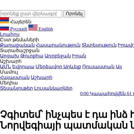
Հայերեն
Русский
English
Լրահոս
Ըստ թեմաների
Քաղաքական
Հասարակություն
Տնտեսություն
Իրավո
Տարածաշրջան
Արցախ
Թուրքիա
Ադրբեջան
Իրան
Աշխարհ
ԱՄՆ
Եվրոպա
Մերձավոր Արևելք
Ռուսաստան
Այլ
Մամուլ
Հայաստան
Աշխարհ
Մեդիա
Տեսանյութեր
Լուսանկարներ
0:00
Կապահովվեն 61 մանկապար
Չգիտեմ՝ ինչպես է դա ինձ 
Նորվեգիայի պատմական 