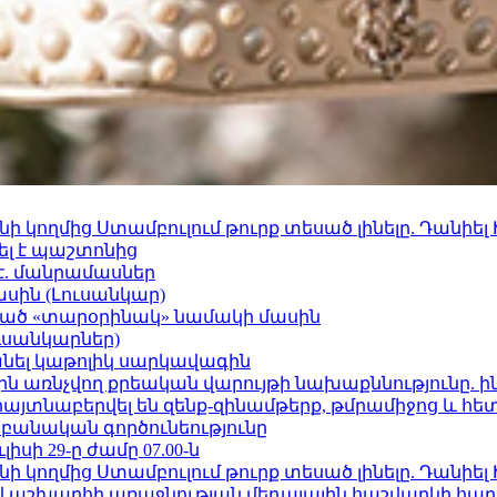
 կողմից Ստամբուլում թուրք տեսած լինելը. Դանիել
ել է պաշտոնից
է. մանրամասներ
ասին (Լուսանկար)
ացած «տարօրինակ» նամակի մասին
ւսանկարներ)
պանել կաթոլիկ սարկավագին
ո»-ին առնչվող քրեական վարույթի նախաքննությունը. ի
 հայտնաբերվել են զենք-զինամթերք, թմրամիջոց և հ
անական գործունեությունը
ւլիսի 29-ը ժամը 07.00-ն
 կողմից Ստամբուլում թուրք տեսած լինելը. Դանիել
աշխարհի առաջնության մեդալային հաշվարկի հաղ