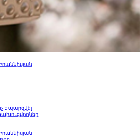
 Իոաննիսյան
նչ է պարզվել
ետախուզվողներ
 Իոաննիսյան
թող