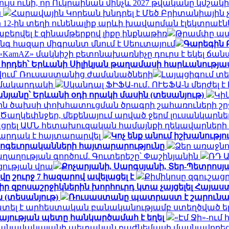
հույս ունի, որ Ուկրաինան մինչև 2027 թվականը կմ
ն
Հարավային Կորեան խնդրել է Մեծ Բրիտանիային 
 12-ին տեղի ունենալիք արևի խավարման էլեկտրաէ
երվել է զինամթերքով լիքը ինքնաթիռ
Թրամփը պա
ինգ հազար միգրանտ մնում է Սեուտայում
Գարեգին 
KamAZ» մակնիշի բետոնախառնիչը դուրս է եկել ճան
 հրդեհ՝ Երևանի Սիլիկյան թաղամասի հարևանությա
 թվում՝ Ռուսաստանից ժամանածների
Լայպցիգում տե
ն մակարդակի
Սկանդալ ՖԻՖԱ-ում․ ՈՒԵՖԱ-ն մերժել 
նյանը՝ Երևանի օդի որակի մասին (տեսանյութ)
Կի
յին ծախսի փոխհատուցման ծրագրի շահառուների շ
Ծաղկեփնջեր, մեքենայում արված ջերմ լուսանկարներ.
ցրել ԱՄՆ հետախուզական համայնքի ղեկավարների
արդակ է հայտարարվել
Կոչ ենք անում իշխանությ
հոգեւորականների հայտարարությունը
Ձեր առաջնո
ղության գործում. Գուտերեշը՝ Փաշինյանին
ՌԴ 
ցության վրա
Քոչարյանի, Սարգսյանի, Տեր-Պետրոսյան
ը շուրջ 7 հազարով ավելացել է
Քիմիկոսը զգուշացր
 իր զբոսաշրջիկներին խորհուրդ կտա չայցելել Հայ
 (տեսանյութ)
Ռուսաստանը պատրաստ է շարունակ
ատել է արհեստական բանականությամբ ստեղծված ե
այության պետը հանկարծամահ է եղել
«Էմ Ջի»-ու
» օդանավակայանի պետական բաժնեմասի մասնավորեց