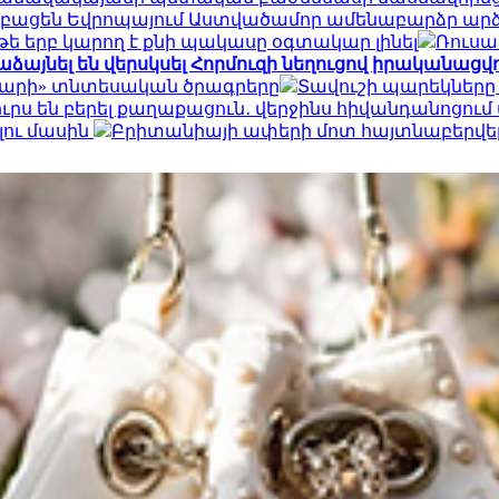
կբացեն Եվրոպայում Աստվածամոր ամենաբարձր ար
 թե երբ կարող է քնի պակասը օգտակար լինել
Ռուսա
ձայնել են վերսկսել Հորմուզի նեղուցով իրականացվող
դարի» տնտեսական ծրագրերը
Տավուշի պարեկները
րս են բերել քաղաքացուն․ վերջինս հիվանդանոցում
լու մասին
Բրիտանիայի ափերի մոտ հայտնաբերվել է