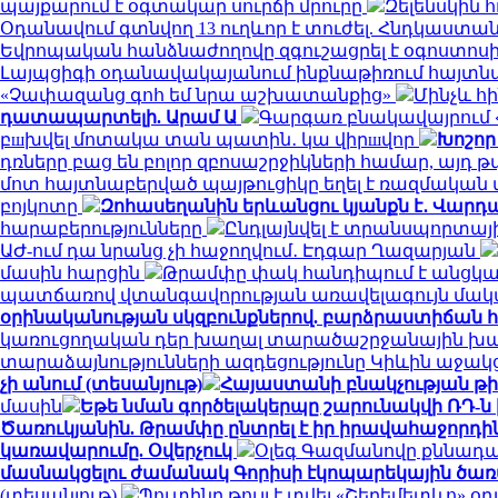
պայքարում է օգտակար սուրճի մրուրը
Զելենսկին 
Օդանավում գտնվող 13 ուղևոր է տուժել. Հնդկաստա
Եվրոպական հանձնաժողովը զգուշացրել է օգոստոսի
Լայպցիգի օդանավակայանում ինքնաթիռում հայտնաբ
«Չափազանց գոհ եմ նրա աշխատանքից»
Մինչև հ
դատապարտելի. Արամ Ա
Գարգառ բնակավայրում «
բшխվել մոտակա տան պատին․ կա վիրшվոր
Խոշոր
դռները բաց են բոլոր զբոսաշրջիկների համար, այդ
մոտ հայտնաբերված պայթուցիկը եղել է ռազմակա
բոյկոտը
Զոհասեղանին երևանցու կյանքն է․ Վարդա
հարաբերությունները
Ընդլայնվել է տրանսպորտա
ԱԺ-ում դա նրանց չի հաջողվում․ Էդգար Ղազարյան
մասին հարցին
Թրամփը փակ հանդիպում է անցկա
պատճառով վտանգավորության առավելագույն մակ
օրինականության սկզբունքներով. բարձրաստիճան 
կառուցողական դեր խաղալ տարածաշրջանային խաղա
տարաձայնությունների ազդեցությունը Կիևին աջակ
չի անում (տեսանյութ)
Հայաստանի բնակչության թիվ
մասին
Եթե նման գործելակերպը շարունակվի ՌԴ-ն
Ծառուկյանին. Թրամփը ընտրել է իր իրավահաջորդին
կառավարումը. Օվերչուկ
Օլեգ Գազմանովը քննադ
մասնակցելու ժամանակ Գորիսի էկոպարեկային ծառ
(տեսանյութ)
Պուտինը թույլ է տվել «Շերեմետևո