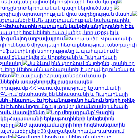
շակի սեփական բալիստիկ հրթիռային համակարգ
չխոչընդոտել ռուսական գազի ներմուծմանը
ներգիայի արտադրության վրա ազդեցության մասին
շտպանել է ԱՄՆ պաշտպանության նախարարին․
Բ Վեփահառին դատարան կանչելն անընդունելի է եւ
ապարհի երթևեկելի հատվածից, կողաշրջվել և
մբ գտնվող աղբավայրում
Կոբախիձե. Վրաստանի
ղի ունեցած միջադեպի հետաքննություն․ անօդաչուի
է Ինֆանտինոյի ներողությունը և պահպանում է
ևում քննարկվել են Ադրբեջանի և Ուկրաինայի
րջանակը
Այս ձևով ինձ փորձում են լռեցնել, քանի որ
 Էլիզ Մելիքյանն արձագանքել է կողակից ունենալու
 հետ
Իտալիայի 27 քաղաքներում տապի
ուններին առաջնորդվել բացառապես
րդությամբ ՀՀ Կառավարությունը կշարունակի
ԱԳՆ-ում գնահատել են Լեհաստանի և Ուկրաինայի
ի «ինադու». էս իշխանությունը հանուն երկրի ոչինչ
ել է խոհանոցում թույլ տրվող վտանգավոր սխալի
աստան. Մատվիենկո
Նոր մեղադրանք՝ Գագիկ
ել Հայաստանի երկաթուղիների կոնցեսիոն
րգերը
ԱԺ պատգամավորի հոր հոգեհանգստին
մ հայտնաբերվել է 38 վարչական իրավախախտում
ումը
Գումարը կհոսի այս կենդանակերպի