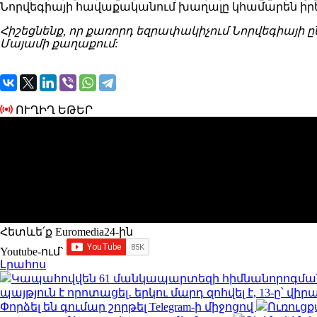
Նորվեգիայի հավաքականում խաղալը կհամարեն իրեն
Հիշեցնենք, որ քառորդ եզրափակիչում Նորվեգիայի ըն
Մայամի քաղաքում:
ՈՒՂԻՂ ԵԹԵՐ
Հետևե՛ք Euromedia24-ին
Youtube-ում`
Լրահոս
Կապահովվեն 61 մանկապարտեզի հիմնանորոգմա
պայթյուն է որոտացել․ երկու մարդ զոհվել է, 13-ը՝ վիր
Փորձել են գումար շորթել Telegram-ի միջոցով
Ուռուցք