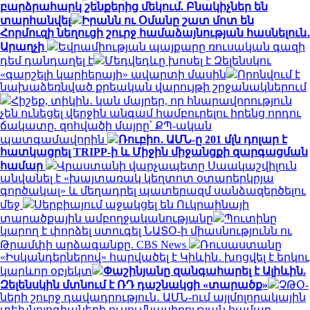
բարձրահարկ շենքերից մեկում. Բնակիչներ են
տարհանվել
Իրանն ու Օմանը շատ մոտ են
Հորմուզի նեղուցի շուրջ համաձայնության հասնելուն․
Արաղչի
Եվրամիության պայքարը ռուսական գազի
դեմ դանդաղել է
Մեդվեդևը խոսել է Զելենսկու
«գարշելի կարիերայի» ավարտի մասին
Որոնվում է
նախաձեռնված քրեական վարույթի շրջանակներում
Հիշեք, տիկին․ կան մայրեր, որ հնարավորություն
չեն ունեցել վերջին անգամ համբուրելու իրենց որդու
ճակատը. զոհվածի մայրը՝ ՔՊ-ական
պատգամավորին
Ռուբիո․ ԱՄՆ-ը 201 մլն դոլար է
հատկացրել TRIPP-ի և Միջին միջանցքի զարգացման
համար
Վրաստանի վարչապետը Սաակաշվիլուն
անվանել է «խայտառակ կեղտոտ օտարերկրյա
գործակալ» և մեղադրել պատերազմ սանձազերծելու
մեջ
Սերբիայում աջակցել են Ուկրաինայի
տարածքային ամբողջականությանը
Պուտինը
կարող է փորձել ստուգել ՆԱՏՕ-ի միասնությունն ու
Թրամփի արձագանքը. CBS News
Ռուսաստանը
«Իսկանդերներով» հարվածել է Կիևին․ խոցվել է երկու
կարևոր օբյեկտ
Փաշինյանը զանգահարել է Ալիևին.
Զելենսկին մտնում է ՌԴ դաշնակցի «տարածք»
ՉԹՕ-
ների շուրջ դավադրություն․ ԱՄՆ-ում այլմոլորակային
տեխնոլոգիաների ուսումնասիրության համար