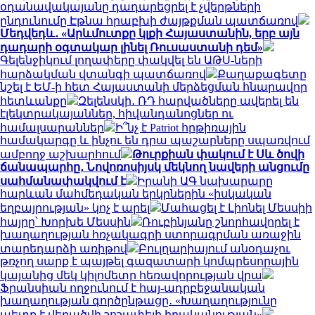
օդանավակայանը դադարեցրել է չվերթների
ընդունումը Էթնա հրաբխի ժայթքման պատճառով
Մեդվեդև․ «Արևմուտքը կլքի Հայաստանին, երբ այն
դադարի օգտակար լինել Ռուսաստանի դեմ»
Գելենջիկում լողափերը փակվել են ԱԹՍ-ների
հարձակման վտանգի պատճառով
Քաղաքագետը
նշել է ԵՄ-ի հետ Հայաստանի մերձեցման հնարավոր
հետևանքը
Զելենսկի․ ՌԴ հարվածները ավերել են
էլեկտրակայաններ, հիվանդանոցներ ու
համալսարաններ
Ի՞նչ է Patriot հրթիռային
համակարգը և ինչու են դրա պաշարները սպառվում
ամբողջ աշխարհում
Թուրքիան փակում է Սև ծովի
ճանապարհը․ Նովոռոսիյսկ մեկնող նավերի անցումը
սահմանափակվում է
Իրանի ԱԳ նախարարը
հարևան մահմեդական երկրներին «իսկական
եղբայրության» կոչ է արել
Մահացել է Լիոնել Մեսսիի
հայրը՝ Խորխե Մեսսին
Ռուբինյանը շնորհավորել է
խաղաղության հռչակագրի ստորագրման առաջին
տարեդարձի առիթով
Բուլղարիայում անօդաչու
թռչող սարք է պայթել գազատարի կոմպրեսորային
կայանից մեկ կիլոմետր հեռավորության վրա
Ֆրանսիան ողջունում է հայ-ադրբեջանական
խաղաղության գործընթացը․ «Խաղաղությունը
պետք է վերածվի շոշափելի իրականության»