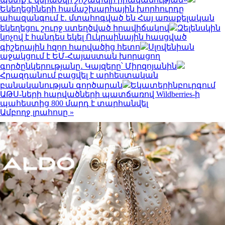
Եկեղեցիների համաշխարհային խորհուրդը
ահազանգում է․ մտահոգված են Հայ առաքելական
եկեղեցու շուրջ ստեղծված իրավիճակով
Զելենսկին
կոչով է հանդես եկել Ուկրաինային հասցված
գիշերային հզոր հարվածից հետո
Սլովենիան
աջակցում է ԵՄ-Հայաստան խորացող
գործընկերությանը․ Կայզերը՝ Միրզոյանին
Հրազդանում բացվել է արհեստական
բանականության գործարան
Եկատերինբուրգում
ԱԹՍ-ների հարվածների պատճառով Wildberries-ի
պահեստից 800 մարդ է տարհանվել
Ամբողջ լրահոսը »