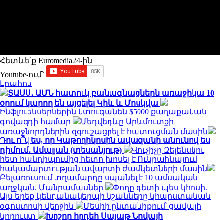
Հետևե՛ք Euromedia24-ին
Youtube-ում`
Լրահոս
ՏԱՍՍ․ ԱՄՆ հատուկ բանագնացներն առաջիկա 10
օրում կարող են այցելել Կիև և Մոսկվա
Ինֆլուենսերներին կտուգանեն $5000 քաղաքական
գովազդի համար
Մեդվեդևը Արևմուտքի
առաջնորդներին զգուշացրել է հատուցման մասին
Դու ո՞վ ես, որ Կաթողիկոսին ավազանի անունով ես
դիմում․ Ամալյան (տեսանյութ)
Վուչիչը Զելենսկու
հետ հանդիպումից հետո խոսել է Ուկրաինայում
հակամարտության ավարտի ժամկետների մասին
Բելառուսում տղամարդը սպանել է 10 ամսական
աղջկան. Մանրամասներ
Փողը գետի պես կհոսի.
Այս երեք կենդանակերպի նշանները կհարստանան
օգոստոսի վերջին
Մեսիի ընտանիքում՝ ցավալի
կորուստ
Խոշոր հրդեհ Սայաթ Նովայի