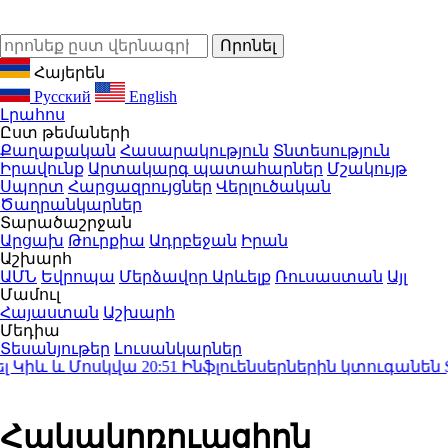
Հայերեն
Русский
English
Լրահոս
Ըստ թեմաների
Քաղաքական
Հասարակություն
Տնտեսություն
Իրավունք
Արտակարգ պատահարներ
Մշակույթ
Սպորտ
Հարցազրույցներ
Վերլուծական
Ծաղրանկարներ
Տարածաշրջան
Արցախ
Թուրքիա
Ադրբեջան
Իրան
Աշխարհ
ԱՄՆ
Եվրոպա
Մերձավոր Արևելք
Ռուսաստան
Այլ
Մամուլ
Հայաստան
Աշխարհ
Մեդիա
Տեսանյութեր
Լուսանկարներ
իև և Մոսկվա
20:51
Ինֆլուենսերներին կտուգանեն $5
Հակակոռուպցիոն