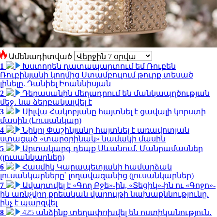
Ամենադիտված
1
Խստորեն դատապարտում եմ Ռուբեն
Ռուբինյանի կողմից Ստամբուլում թուրք տեսած
լինելը. Դանիել Իոաննիսյան
2
Դերասանին մեղադրում են մանկապղծության
մեջ․ նա ձերբակալվել է
3
Սիլվա Հակոբյանը հայտնել է ցավալի կորստի
մասին (Լուսանկար)
4
Նիկոլ Փաշինյանը հայտնել է առավոտյան
ստացած «տարօրինակ» նամակի մասին
5
Արտակարգ դեպք Սևանում. Մանրամասներ
(լուսանկարներ)
6
Հասմիկ Կարապետյանի համարձակ
լուսանկարները՝ լողավազանից (լուսանկարներ)
7
Ավարտվել է «Գող Բջե»-ին, «Տեցիկ»-ին ու «Գոջո»-
ին առնչվող քրեական վարույթի նախաքննությունը.
ինչ է պարզվել
8
425 անձինք տեղափոխվել են ոստիկանություն․