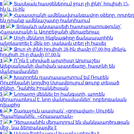
8
Տասնյակ հասցեներում ջուր չի լինի՝ հուլիսի 15-
ին և 16-ին
9
Հայաստանի ամենավտանգավոր օձերը. որտեղ
են դրանք ամենաշատը հանդիպում
10
Տոկաևի անսպասելի հայտարարությունը՝
Հայաստանի և Ադրբեջանի վերաբերյալ
1
Սոչի մեկնող ինքնաթիռը ճանապարհին
անցկացրել է մեկ օր, սակայն տեղ չի հասել
2
Ջուր չի լինի հուլիսի 28-ին ժամը 07.00-ից մինչև
հուլիսի 29-ը ժամը 07.00-ն
3
Ո՞րն է սիրված արտիստ Արտաշես
Ալեքսանյանի մահվան պատճառը. հայտնի են
մանրամասներ
4
Խստորեն դատապարտում եմ Ռուբեն
Ռուբինյանի կողմից Ստամբուլում թուրք տեսած
լինելը. Դանիել Իոաննիսյան
5
Նորայրը մեկնել էր հանգստի, արդեն
վերադառնում է. նոր մանրամասներ՝ ողբերգական
դեպքից
6
Շառաչուն ապտակ՝ «զորավար» Սուրեն
Պապիկյանին․ «Հրապարակ»
7
Դերասանին մեղադրում են մանկապղծության
մեջ․ նա ձերբակալվել է
8
Ավտոմեքենայում հայտնաբերվել է