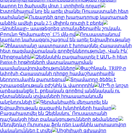
կարող էր ծախսվել մոտ 1 տրիլիոն դոլար
Էստոնիայում կոչ են արել փակել Ռուսաստանի հետ
սահմանը
Ուգալդեի գոլը խաղադրույք կատարած
անձին ավելի քան 2,5 միլիոն ռուբլի է բերել
«Արսենալը» պայթեցրեց տրանսֆերային շուկան․
Բրունո Գիմարայեշը՝ £75 մլն-ով
Ռուսաստանում
կարևոր նախազգուշացում են արել Եվրամիությանը
Չինաստանը պատրաստ է խորացնել Հայաստանի
հետ ռազմավարական գործընկերությունը․ Վան Ին՝
Միրզոյանին
Զելենսկին բացահայտել է ԱՄՆ-ի հետ
Patriot-ի հրթիռների մատակարարման
պայմանավորվածությունները
Փաշինյան․ TRIPP-ը
կփոխի Հայաստանի դիրքը համաշխարհային
ներդրումային քարտեզում
Տղամարդը ծեծել է
շտապօգնության բժշկին և վարորդին
ՄԻՊ-ը կոշտ
արձագանքել է․ քրեական գործով անձնական ու
ընտանեկան տվյալների հրապարակումն
անընդունելի է
Գերմանիային մեղադրել են
Եվրամիության գազային խնդիրների համար
Բացահայտվել են Զելենսկու՝ Ռուսաստանի
դաշնակցի հետ բանակցությունների թեմաները
Մեդվեդևը Ուրսուլա ֆոն դեր Լայենին արտասովոր
մականուններ է տվել
Սիցիլիայի գլխավոր