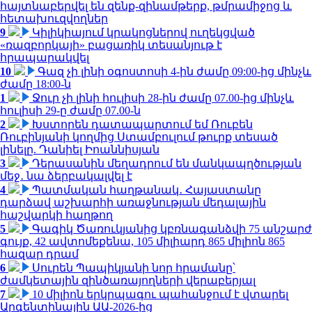
հայտնաբերվել են զենք-զինամթերք, թմրամիջոց և
հետախուզվողներ
9
Կիլիկիայում կրակոցներով ուղեկցված
«ռազբորկայի» բացառիկ տեսանյութ է
հրապարակվել
10
Գազ չի լինի օգոստոսի 4-ին ժամը 09:00-ից մինչև
ժամը 18:00-ն
1
Ջուր չի լինի հուլիսի 28-ին ժամը 07.00-ից մինչև
հուլիսի 29-ը ժամը 07.00-ն
2
Խստորեն դատապարտում եմ Ռուբեն
Ռուբինյանի կողմից Ստամբուլում թուրք տեսած
լինելը. Դանիել Իոաննիսյան
3
Դերասանին մեղադրում են մանկապղծության
մեջ․ նա ձերբակալվել է
4
Պատմական հաղթանակ․ Հայաստանը
դարձավ աշխարհի առաջնության մեդալային
հաշվարկի հաղթող
5
Գագիկ Ծառուկյանից կբռնագանձվի 75 անշարժ
գույք, 42 ավտոմեքենա, 105 միլիարդ 865 միլիոն 865
հազար դրամ
6
Սուրեն Պապիկյանի նոր հրամանը՝
ժամկետային զինծառայողների վերաբերյալ
7
10 միլիոն երկրպագու պահանջում է վտարել
Արգենտինային ԱԱ-2026-ից