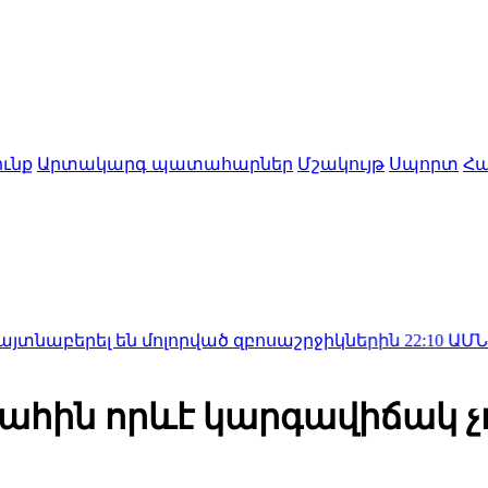
ւնք
Արտակարգ պատահարներ
Մշակույթ
Սպորտ
Հա
են մոլորված զբոսաշրջիկներին
22:10
ԱՄՆ Սենատը հա
պահին որևէ կարգավիճակ 