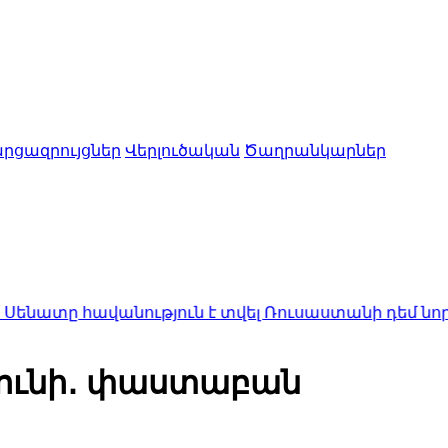
րցազրույցներ
Վերլուծական
Ծաղրանկարներ
վանություն է տվել Ռուսաստանի դեմ նոր պատժամի
չունի․ փաստաբան