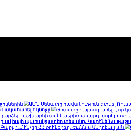
րջիկներին
ԱՄՆ Սենատը հավանություն է տվել Ռու
անակահարել է կնոջը
Թրամփը հայտարարել է, որ կ
նը դարձել է աշխարհի ամենաերիտասարդ խորհրդա
կորավ հայի պահանջատեր տեսակը․ Կարինե Նալչաջյա
 Բաքվում հնչեց ՀՀ օրհներգը․ Ժաննա Անդրեասյան