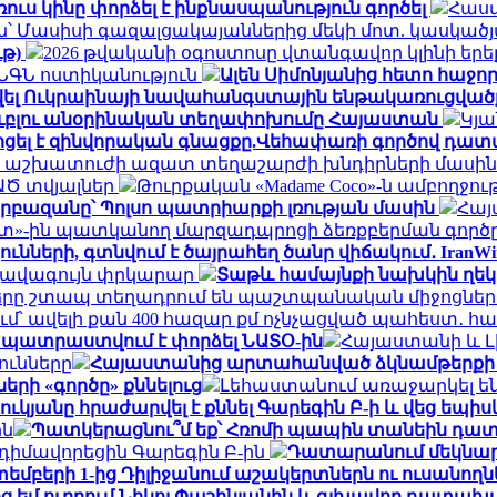
ւս կինը փորձել է ինքնասպանություն գործել
Հասմ
՝ Մասիսի գազալցակայաններից մեկի մոտ. կասկածյա
ւթ)
2026 թվականի օգոստոսը վտանգավոր կլինի ե
․ ՆԳՆ ոստիկանություն
Ալեն Սիմոնյանից հետո հաջորդ
վել Ուկրաինայի նավահանգստային ենթակառուցվածք
ն ռուբլու անօրինական տեղափոխումը Հայաստան
Կյա
ոցել է զինվորական գնացքը.Վեհափառի գործով դատ
 և աշխատուժի ազատ տեղաշարժի խնդիրների մասին
ԱԾ տվյալներ
Թուրքական «Madame Coco»-ն ամբողջո
րբազանը՝ Պոլսո պատրիարքի լռության մասին
Հայ
»-ին պատկանող մարզադպրոցի ձեռքբերման գործը
ների, գտնվում է ծայրահեղ ծանր վիճակում․ IranWi
 լավագույն փրկարար
Տաթև համայնքի նախկին ղեկա
ը շտապ տեղադրում են պաշտպանական միջոցներ 
ւմ՝ ավելի քան 400 հազար քմ ոչնչացված պահեստ․ հ
պատրաստվում է փորձել ՆԱՏՕ-ին
Հայաստանի և Լ
ունները
Հայաստանից արտահանված ձկնամթերքի ավե
ի «գործը» քննելուց
Լեհաստանում առաջարկել են 
կյանը հրաժարվել է քննել Գարեգին Բ-ի և վեց եպիս
ին
Պատկերացնու՞մ եք՝ Հռոմի պապին տանեին դա
իմավորեցին Գարեգին Բ-ին
Դատարանում մեկնարկե
եմբերի 1-ից Դիլիջանում աշակերտներն ու ուսանո
ց եմ ուղղում Նիկոլ Փաշինյանին և գլխավոր դատա