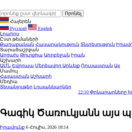
Հայերեն
Русский
English
Լրահոս
Ըստ թեմաների
Քաղաքական
Հասարակություն
Տնտեսություն
Իրավո
Տարածաշրջան
Արցախ
Թուրքիա
Ադրբեջան
Իրան
Աշխարհ
ԱՄՆ
Եվրոպա
Մերձավոր Արևելք
Ռուսաստան
Այլ
Մամուլ
Հայաստան
Աշխարհ
Մեդիա
Տեսանյութեր
Լուսանկարներ
22:10
Փրկարարները հայտնաբերել 
Գագիկ Ծառուկյանն այս 
Իրավունք
6 Հուլիս, 2026 18:14