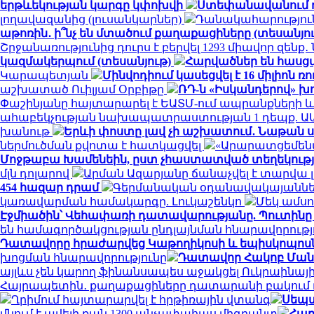
երթևեկության կարգը կփոխվի
Ստեփանավանում ռո
լողավազանից (լուսանկարներ)
Դանակահարություն
աթոռին․ ի՞նչ են մտածում քաղաքացիները (տեսանյո
Շրջանառությունից դուրս է բերվել 1293 միավոր զենք
կազմակերպում (տեսանյութ)
Հարվածներ են հասց
Կարապետյան
Մինվոդիում կասեցվել է 16 միլիո
աշխատած Ուիլյամ Օրբիթը
ՌԴ-ն «Իսկանդերով» խ
Փաշինյանը հայտարարել է ԵԱՏՄ-ում ապրանքների
ահաբեկչության նախապատրաստության 1 դեպք. Ա
խանութ
Երևի փոստը լավ չի աշխատում․ Նաթան ս
ներմուծման քվոտա է հատկացվել
«Արարատցեմենտ
Մոջթաբա Խամենեին, ըստ չհաստատված տեղեկություն
մլն դոլարով
Արման Ազարյանը ճանաչվել է տարվա
454 հազար դրամ
Գերմանական օդանավակայաններ
կառավարման համակարգը. Լուկաշենկո
Մեկ ամսո
Էջմիածին՝ Վեհափառի դատավարությանը. Պուտինը 
են համագործակցության ընդլայնման հնարավորությ
Դատավորը հրաժարվեց Կաթողիկոսի և եպիսկոպոսներ
խոցման հնարավորությունը
Դատավոր Հակոբ Մանու
այլևս չեն կարող ֆինանսապես աջակցել Ուկրաինայ
Հայրապետին․ քաղաքացիները դատարանի բակում դ
Ղրիմում հայտարարվել է հրթիռային վտանգ
Սեպտ
մնում է ավելի քան 1300 անչափահաս միգրանտ
Հար