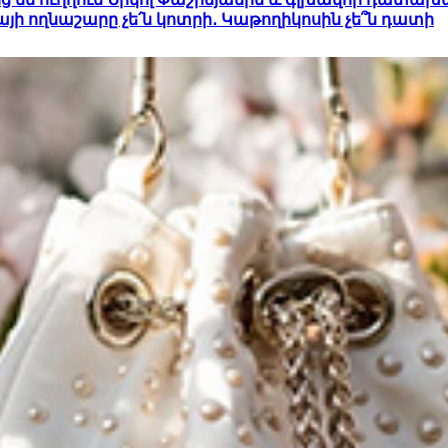
այի ողնաշարը չե՛ն կոտրի․ Կաթողիկոսին չե՞ն դատի