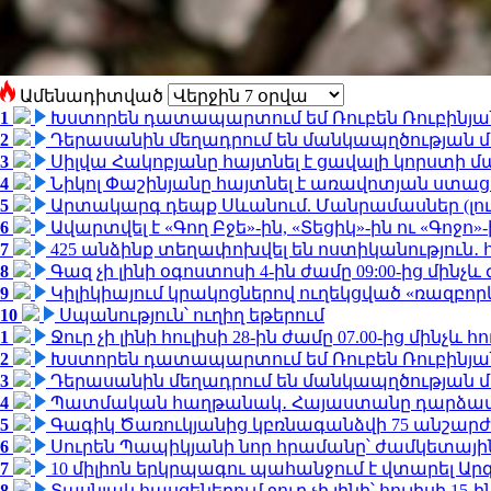
Ամենադիտված
1
Խստորեն դատապարտում եմ Ռուբեն Ռուբինյանի
2
Դերասանին մեղադրում են մանկապղծության մե
3
Սիլվա Հակոբյանը հայտնել է ցավալի կորստի մ
4
Նիկոլ Փաշինյանը հայտնել է առավոտյան ստ
5
Արտակարգ դեպք Սևանում. Մանրամասներ (լո
6
Ավարտվել է «Գող Բջե»-ին, «Տեցիկ»-ին ու «Գոջ
7
425 անձինք տեղափոխվել են ոստիկանություն․
8
Գազ չի լինի օգոստոսի 4-ին ժամը 09:00-ից մինչև 
9
Կիլիկիայում կրակոցներով ուղեկցված «ռազբո
10
Սպանություն՝ ուղիղ եթերում
1
Ջուր չի լինի հուլիսի 28-ին ժամը 07.00-ից մինչև հո
2
Խստորեն դատապարտում եմ Ռուբեն Ռուբինյանի
3
Դերասանին մեղադրում են մանկապղծության մե
4
Պատմական հաղթանակ․ Հայաստանը դարձավ 
5
Գագիկ Ծառուկյանից կբռնագանձվի 75 անշարժ գո
6
Սուրեն Պապիկյանի նոր հրամանը՝ ժամկետային
7
10 միլիոն երկրպագու պահանջում է վտարել Արգ
8
Տասնյակ հասցեներում ջուր չի լինի՝ հուլիսի 15-ին