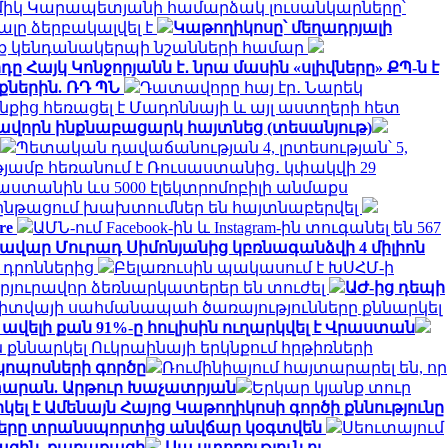
իկ Կարապետյանի համարձակ լուսանկարները՝
լը ձերբակալվել է
Կաթողիկոսը՝ մեղադրյալի
րեք կենդանակերպի նշանների համար
ը Հայկ Կոնջորյանն է․ նրա մասին «սլիվները» ՔՊ-ն է
ներին. ՌԴ ՊՆ
Դատավորը հայ էր․ Նարեկ
նքից հեռացել է Մադոննայի և այլ աստղերի հետ
ավորն ինքնաբացարկ հայտնեց (տեսանյութ)
Պետական դավաճանության 4, լրտեսության՝ 5,
ւթյամբ հեռանում է Ռուսաստանից․ կփակվի 29
աստանին ևս 5000 էլեկտրոմոբիլի անմաքս
նթացում խախտումներ են հայտնաբերվել
re
ԱՄՆ-ում Facebook-ին և Instagram-ին տուգանել են 567
վար Մուրադ Սիմոնյանից կբռնագանձվի 4 միլիոն
դրոններից
Բելառուսին պակասում է ԽՍՀՄ-ի
արյուրավոր ձեռնարկատերեր են տուժել
ԱԺ-ից դեպի
իտվայի սահմանապահ ծառայությունները քննարկել
լի քան 91%-ը հուլիսին ուղարկվել է Վրաստան
քննարկել Ուկրաինայի երկնքում հրթիռների
կոպոսների գործը
Ռումինիայում հայտարարել են, որ
տարան. Արթուր Խաչատրյան
Երկար կյանք տուր
լ է Ամենայն Հայոց Կաթողիկոսի գործի քննությունը
ղները տրանսպորտից անվճար կօգտվեն
Սեուտայում
խազին. քաղաքացի
Սա ստորություն ու