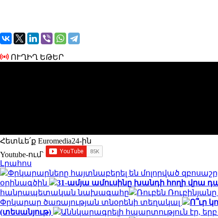
ՈՒՂԻՂ ԵԹԵՐ
Հետևե՛ք Euromedia24-ին
Youtube-ում`
Լրահոս
Փրկարարները հայտնաբերել են մոլորված զբոսաշ
օրինագծին
31-ամյա ամուսինը խանդի հողի վրա դ
հանրապետական ​​նախագահը
Ռուբեն Ռուբինյա
Փրկարար ծառայության տնօրենի տեղակալ
Ո՞ւր 
(տեսանյութ)
Աննկարագրելի հպարտություն էր, երբ