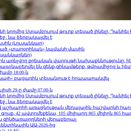
 կողմից Ստամբուլում թուրք տեսած լինելը. Դանիել
ջ․ նա ձերբակալվել է
ասին (Լուսանկար)
ացած «տարօրինակ» նամակի մասին
ւսանկարներ)
ո»-ին առնչվող քրեական վարույթի նախաքննությունը. ի
 հայտնաբերվել են զենք-զինամթերք, թմրամիջոց և հ
ժամը 18:00-ն
րկայի» բացառիկ տեսանյութ է հրապարակվել
ւլիսի 29-ը ժամը 07.00-ն
 կողմից Ստամբուլում թուրք տեսած լինելը. Դանիել
ջ․ նա ձերբակալվել է
աշխարհի առաջնության մեդալային հաշվարկի հաղ
ւյք, 42 ավտոմեքենա, 105 միլիարդ 865 միլիոն 865 հ
 զինծառայողների վերաբերյալ
ենտինային ԱԱ-2026-ից
 և 16-ին