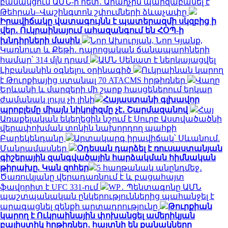
բանակցում ԱՄՆ-ի հետ․ Արաղչին պարզաբանել է
Թեհրան–Վաշինգտոն շփումների ձևաչափը
Իրավիճակը վատագույնն է պատերազմի սկզբից ի
վեր․ Ուկրաինայում ահազանգում են ՀՕՊ-ի
խնդիրների մասին
Նոր Ախուրյան, Նոր Կյանք,
Կառնուտ և Քեթի․ դպրոցական ճանապարհների
համար՝ 314 մլն դրամ
ԱՄՆ Սենատ է ներկայացվել
Լիբանանին օգնելու օրինագիծ
Ուկրաինան կարող
է Թուրքիայից ստանալ 70 ATACMS հրթիռներ
Վաղը
Երևանի և մարզերի մի շարք հասցեներում երկար
ժամանակ լույս չի լինի
Հայաստանի գլխավոր
պրոբլեմը միայն նիկոլիզմը չէ․ Շարմազանով
Հայ
Առաքելական եկեղեցին նշում է Սուրբ Աստվածածնի
վերափոխման տոնին նախորդող պահքի
Բարեկենդանը
Արտակարգ իրավիճակ՝ Սևանում.
Մանրամասներ
Օդեսան դարձել է ռուսաստանյան
գիշերային զանգվածային հարձակման հիմնական
թիրախը. Կան զոհեր
5 հաղթանակ անընդմեջ․
Ծառուկյանը վերադառնում է և բացահայտ
ֆավորիտ է UFC 331-ում
WP․ Պենտագոնը ԱՄՆ
պաշտպանական ընկերություններից պահանջել է
արագացնել զենքի արտադրությունը
Թուրքիան
կարող է Ուկրաինային փոխանցել ամերիկյան
բալիստիկ հրթիռներ․ հայտնի են քանակները