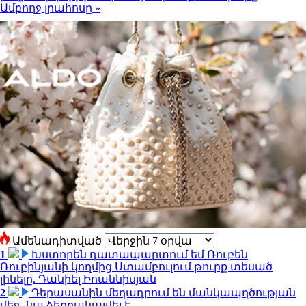
Ամբողջ լրահոսը »
Ամենադիտված
1
Խստորեն դատապարտում եմ Ռուբեն
Ռուբինյանի կողմից Ստամբուլում թուրք տեսած
լինելը. Դանիել Իոաննիսյան
2
Դերասանին մեղադրում են մանկապղծության
մեջ․ նա ձերբակալվել է