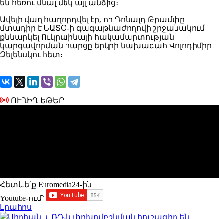
են հեռու մնալ մեկ այլ անձից։
Ավելի վաղ հաղորդվել էր, որ Դոնալդ Թրամփը
մտադիր է ՆԱՏՕ-ի գագաթնաժողովի շրջանակում
քննարկել Ուկրաինայի հակամարտության
կարգավորման հարցը երկրի նախագահ Վոլոդիմիր
Զելենսկու հետ։
ՈՒՂԻՂ ԵԹԵՐ
Հետևե՛ք Euromedia24-ին
Youtube-ում`
Լրահոս
Սիրիան և ՌԴ-ն փոխըմբռնման հուշագիր են