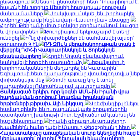
ընթացքում
Մեսսին ընտանիքի հետ Ռոսարիոյում է.
հայտնի են Խորխե Մեսսիի հուղարկավորության
մանրամասները
Մոսկվայում սկսել են փորձարկել
ամբողջությամբ ինքնավար «Լաստոչկա» գնացքը
Հրդեհ՝ Թեհրանի մոտ գտնվող գործարանում. կա զոհ
և վիրավորներ
Թուրքիայում երկրաշարժ է տեղի
ունեցել
Ի՞նչ փոխարժեքներ են սահմանվել այսօր՝
օգոստոսի 9-ին
ՌԴ ԶՈւ-ն վերահսկողության տակ է
վերցրել ԴԺՀ-ի Վասյուտինսկոյե և Տորեցկոյե
բնակավայրերը
Հրդեհ Սոլակ բնակավայրում․
կանխվել է հրդեհի տարածումը
Նեթանյահուի
խորհրդականներին մեղադրել են Կատարին՝
Եգիպտոսի հետ խաղաղությունը վտանգող տվյալներ
փոխանցելու մեջ
Հռոմի պապը կոչ է արել
դադարեցնել Ուկրաինայում պատերազմը
Ցանկացած երկիր, որը կօգնի ԱՄՆ-ին Իրանի վրա
հարձակման գործում, կդառնա իրանական
հրթիռների թիրախ. Ալի Նիկզադ
Վրեժխնդիր լինելու
համար զինվել են ու դարանակալել եղբայրներին
պատկանող խանութի մոտ. Էջմիածնում կանխել են
հաշվեհարդարը
Իրանի գերագույն առաջնորդ
Խամենեին հանդիպել է Մասուդ Փեզեշքիանի հետ
Հայաստանյայց առաքելական սուրբ եկեղեցին հայց է
ներկայացրել՝ ընդդեմ Պետական եկամուտների