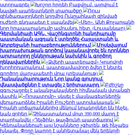
ստորագրել
Խոշոր հրդեհ Բաքվում․ այրվում է
նավթի պահեստների տարածքը
Ռուս
զինծառայողների կողմից Ուկրաինայի զինված
ուժերի գնդապետ է սպանվել
«Սեր». Անի Քոչարյանի
նոր հրապարակումը ամուսնու հետ. (Լուսանկար)
Գերմանիայի ԱԳՆ․ Վաշինգտոնի հանդիպումը
պատմական ազդակ է ստեղծել Հայաստանի և
Ադրբեջանի հարաբերություններում
Մոսկվայում
խարդախության գործով կալանավորել են դրոններ
արտադրող ընկերության նախկին և գործող
ղեկավարներին
«Ձվերի պատերազմ» Կոսովոյի
խորհրդարանում. պատգամավորը ձվեր է նետել
գործող վարչապետի վրա (տեսանյութ)
Դանակահարություն Նոր կյանք գյուղում.
վնասվածքներ է ստացել 2 երիտասարդ
Բժիշկը
զգուշացրել է ականջակալների հիմնական վտանգի
մասին
«Ռոսատոմը» սկսել է մասնագետներին
վերադարձնել Իրանի Բուշերի ատոմակայան
Իրանի սրճարաններից մեկում կրակոցներ են հնչել․
կան զոհեր
Չինաստանում մոտ 390,000 մարդ է
տարհանվել «Դելֆին» թայֆունի պատճառով
Կենդանակերպի այս նշանները չգիտեն, թե ինչպես
խնայել. Փողը կարող է անհետանալ մեկ երեկոյի