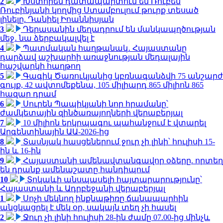
2
Խստորեն դատապարտում եմ Ռուբեն
Ռուբինյանի կողմից Ստամբուլում թուրք տեսած
լինելը. Դանիել Իոաննիսյան
3
Դերասանին մեղադրում են մանկապղծության
մեջ․ նա ձերբակալվել է
4
Պատմական հաղթանակ․ Հայաստանը
դարձավ աշխարհի առաջնության մեդալային
հաշվարկի հաղթող
5
Գագիկ Ծառուկյանից կբռնագանձվի 75 անշարժ
գույք, 42 ավտոմեքենա, 105 միլիարդ 865 միլիոն 865
հազար դրամ
6
Սուրեն Պապիկյանի նոր հրամանը՝
ժամկետային զինծառայողների վերաբերյալ
7
10 միլիոն երկրպագու պահանջում է վտարել
Արգենտինային ԱԱ-2026-ից
8
Տասնյակ հասցեներում ջուր չի լինի՝ հուլիսի 15-
ին և 16-ին
9
Հայաստանի ամենավտանգավոր օձերը. որտեղ
են դրանք ամենաշատը հանդիպում
10
Տոկաևի անսպասելի հայտարարությունը՝
Հայաստանի և Ադրբեջանի վերաբերյալ
1
Սոչի մեկնող ինքնաթիռը ճանապարհին
անցկացրել է մեկ օր, սակայն տեղ չի հասել
2
Ջուր չի լինի հուլիսի 28-ին ժամը 07.00-ից մինչև