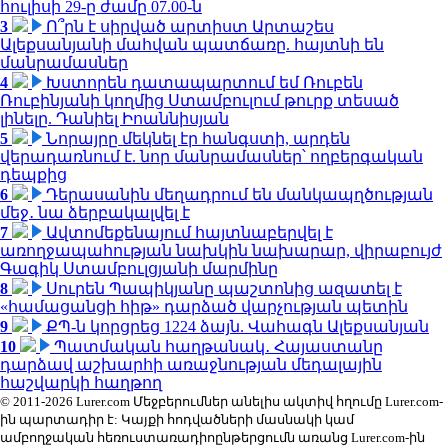
հուլիսի 29-ը ժամը 07.00-ն
3
Ո՞րն է սիրված արտիստ Արտաշես
Ալեքսանյանի մահվան պատճառը. հայտնի են
մանրամասներ
4
Խստորեն դատապարտում եմ Ռուբեն
Ռուբինյանի կողմից Ստամբուլում թուրք տեսած
լինելը. Դանիել Իոաննիսյան
5
Նորայրը մեկնել էր հանգստի, արդեն
վերադառնում է. նոր մանրամասներ՝ ողբերգական
դեպքից
6
Դերասանին մեղադրում են մանկապղծության
մեջ․ նա ձերբակալվել է
7
Ավտոմեքենայում հայտնաբերվել է
առողջապահության նախկին նախարար, վիրաբույժ
Գագիկ Ստամբուլցյանի մարմինը
8
Սուրեն Պապիկյանը պաշտոնից ազատել է
«համացանցի հիթ» դարձած վարչության պետին
9
ՔՊ-ն կորցրեց 1224 ձայն. Վահագն Ալեքսանյան
10
Պատմական հաղթանակ․ Հայաստանը
դարձավ աշխարհի առաջնության մեդալային
հաշվարկի հաղթող
© 2011-2026 Lurer.com Մեջբերումներ անելիս ակտիվ հղումը Lurer.com-
ին պարտադիր է: Կայքի հոդվածների մասնակի կամ
ամբողջական հեռուստառադիոընթերցումն առանց Lurer.com-ին