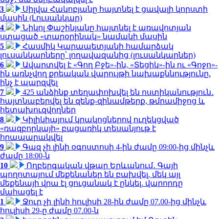
3
Սիլվա Հակոբյանը հայտնել է ցավալի կորստի
մասին (Լուսանկար)
4
Նիկոլ Փաշինյանը հայտնել է առավոտյան
ստացած «տարօրինակ» նամակի մասին
5
Հասմիկ Կարապետյանի համարձակ
լուսանկարները՝ լողավազանից (լուսանկարներ)
6
Ավարտվել է «Գող Բջե»-ին, «Տեցիկ»-ին ու «Գոջո»-
ին առնչվող քրեական վարույթի նախաքննությունը.
ինչ է պարզվել
7
425 անձինք տեղափոխվել են ոստիկանություն․
հայտնաբերվել են զենք-զինամթերք, թմրամիջոց և
հետախուզվողներ
8
Կիլիկիայում կրակոցներով ուղեկցված
«ռազբորկայի» բացառիկ տեսանյութ է
հրապարակվել
9
Գազ չի լինի օգոստոսի 4-ին ժամը 09:00-ից մինչև
ժամը 18:00-ն
10
Ողբերգական վթար Երևանում․ Գայի
պողոտայում մեքենաներ են բախվել, մեկ այլ
մեքենայի վրա էլ ցուցանակ է ընկել. վարորդը
մահացել է
1
Ջուր չի լինի հուլիսի 28-ին ժամը 07.00-ից մինչև
հուլիսի 29-ը ժամը 07.00-ն