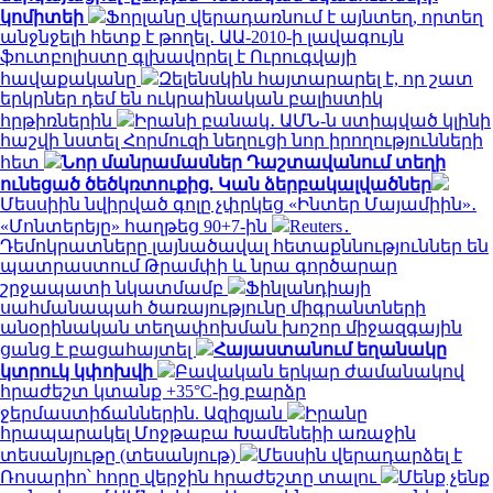
կոմիտեի
Ֆորլանը վերադառնում է այնտեղ, որտեղ
անջնջելի հետք է թողել․ ԱԱ-2010-ի լավագույն
ֆուտբոլիստը գլխավորել է Ուրուգվայի
հավաքականը
Զելենսկին հայտարարել է, որ շատ
երկրներ դեմ են ուկրաինական բալիստիկ
հրթիռներին
Իրանի բանակ․ ԱՄՆ-ն ստիպված կլինի
հաշվի նստել Հորմուզի նեղուցի նոր իրողությունների
հետ
Նոր մանրամասներ Դաշտավանում տեղի
ունեցած ծեծկռտուքից. Կան ձերբակալվածներ
Մեսսիին նվիրված գոլը չփրկեց «Ինտեր Մայամիին»․
«Մոնտերեյը» հաղթեց 90+7-ին
Reuters․
Դեմոկրատները լայնածավալ հետաքննություններ են
պատրաստում Թրամփի և նրա գործարար
շրջապատի նկատմամբ
Ֆինլանդիայի
սահմանապահ ծառայությունը միգրանտների
անօրինական տեղափոխման խոշոր միջազգային
ցանց է բացահայտել
Հայաստանում եղանակը
կտրուկ կփոխվի
Բավական երկար ժամանակով
հրաժեշտ կտանք +35°C-ից բարձր
ջերմաստիճաններին. Ազիզյան
Իրանը
հրապարակել Մոջթաբա Խամենեիի առաջին
տեսանյութը (տեսանյութ)
Մեսսին վերադարձել է
Ռոսարիո՝ հորը վերջին հրաժեշտը տալու
Մենք չենք