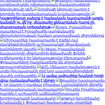
որ աջակցի Ուկրաինային
Թրամփը սպառնացել է
արգելափակել շվեյցարական ժամացույցների
ներմուծումը ԱՄՆ
Հորմուզի նեղուցը կարող է
կորցնել իր ռազմավարական նշանակությունը
Կաթողիկոսը չպետք է հայկական դատարանի առջև
կանգնի ու վե՛րջ, մնացածը քննարկման հարց չի․
փաստաբան (տեսանյութ)
Reuters. Իսպանիան
սպառնում է Իտալիային սահմանային
վերահսկողության համար պատասխան միջոցներով
Միշուստինը հայտարարել է ԵԱՏՄ-ում
մարքեթփլեյսների աշխատանքի միասնական
կանոնների մասին
El Mundo. Իսպանական
նավատորմը միգրացիոն ճգնաժամի ֆոնին
ուժեղացրել է իր ներկայությունը Սեուտայում
Փրկարարները հայտնաբերել են մոլորված
զբոսաշրջիկներին
ԱՄՆ Սենատը հավանություն է
տվել Ռուսաստանի դեմ նոր պատժամիջոցների
մասին օրինագծին
31-ամյա ամուսինը խանդի հողի
վրա դանակահարել է կնոջը
Թրամփը հայտարարել
է, որ կարող է դառնալ Միացյալ Նահանգների վերջին
հանրապետական ​​նախագահը
Ռուբեն Ռուբինյանը
դարձել է աշխարհի ամենաերիտասարդ
խորհրդարանի նախագահը
Արթուր Խուդինյանը
նշանակվել է Փրկարար ծառայության տնօրենի