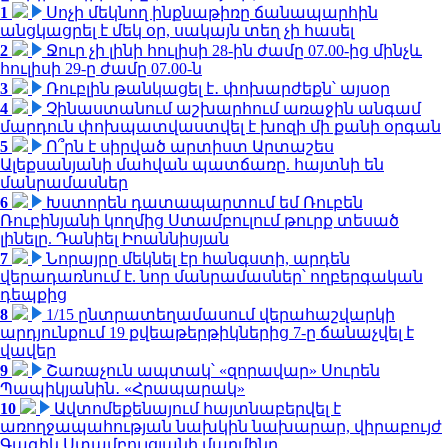
1
Սոչի մեկնող ինքնաթիռը ճանապարհին
անցկացրել է մեկ օր, սակայն տեղ չի հասել
2
Ջուր չի լինի հուլիսի 28-ին ժամը 07.00-ից մինչև
հուլիսի 29-ը ժամը 07.00-ն
3
Ռուբլին թանկացել է․ փոխարժեքն՝ այսօր
4
Չինաստանում աշխարհում առաջին անգամ
մարդուն փոխպատվաստվել է խոզի մի քանի օրգան
5
Ո՞րն է սիրված արտիստ Արտաշես
Ալեքսանյանի մահվան պատճառը. հայտնի են
մանրամասներ
6
Խստորեն դատապարտում եմ Ռուբեն
Ռուբինյանի կողմից Ստամբուլում թուրք տեսած
լինելը. Դանիել Իոաննիսյան
7
Նորայրը մեկնել էր հանգստի, արդեն
վերադառնում է. նոր մանրամասներ՝ ողբերգական
դեպքից
8
1/15 ընտրատեղամասում վերահաշվարկի
արդյունքում 19 քվեաթերթիկներից 7-ը ճանաչվել է
վավեր
9
Շառաչուն ապտակ՝ «զորավար» Սուրեն
Պապիկյանին․ «Հրապարակ»
10
Ավտոմեքենայում հայտնաբերվել է
առողջապահության նախկին նախարար, վիրաբույժ
Գագիկ Ստամբուլցյանի մարմինը