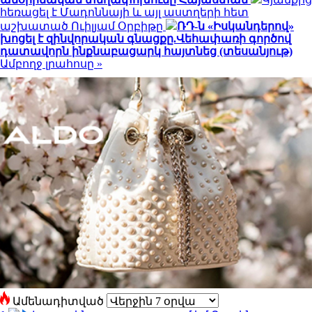
հեռացել է Մադոննայի և այլ աստղերի հետ
աշխատած Ուիլյամ Օրբիթը
ՌԴ-ն «Իսկանդերով»
խոցել է զինվորական գնացքը.Վեհափառի գործով
դատավորն ինքնաբացարկ հայտնեց (տեսանյութ)
Ամբողջ լրահոսը »
Ամենադիտված