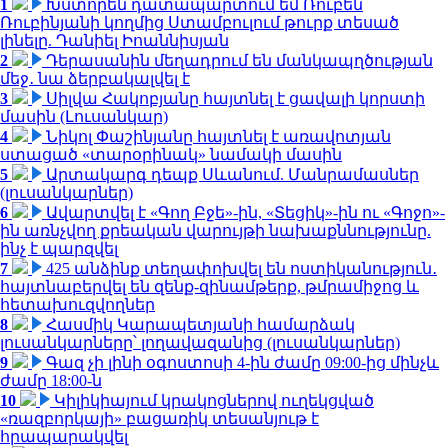
1
Խստորեն դատապարտում եմ Ռուբեն
Ռուբինյանի կողմից Ստամբուլում թուրք տեսած
լինելը. Դանիել Իոաննիսյան
2
Դերասանին մեղադրում են մանկապղծության
մեջ․ նա ձերբակալվել է
3
Սիլվա Հակոբյանը հայտնել է ցավալի կորստի
մասին (Լուսանկար)
4
Նիկոլ Փաշինյանը հայտնել է առավոտյան
ստացած «տարօրինակ» նամակի մասին
5
Արտակարգ դեպք Սևանում. Մանրամասներ
(լուսանկարներ)
6
Ավարտվել է «Գող Բջե»-ին, «Տեցիկ»-ին ու «Գոջո»-
ին առնչվող քրեական վարույթի նախաքննությունը.
ինչ է պարզվել
7
425 անձինք տեղափոխվել են ոստիկանություն․
հայտնաբերվել են զենք-զինամթերք, թմրամիջոց և
հետախուզվողներ
8
Հասմիկ Կարապետյանի համարձակ
լուսանկարները՝ լողավազանից (լուսանկարներ)
9
Գազ չի լինի օգոստոսի 4-ին ժամը 09:00-ից մինչև
ժամը 18:00-ն
10
Կիլիկիայում կրակոցներով ուղեկցված
«ռազբորկայի» բացառիկ տեսանյութ է
հրապարակվել