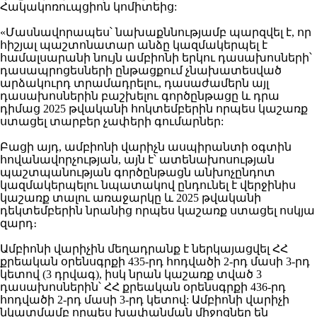
Հակակոռուպցիոն կոմիտեից:
«Մասնավորապես՝ նախաքննությամբ պարզվել է, որ
հիշյալ պաշտոնատար անձը կազմակերպել է
համալսարանի նույն ամբիոնի երկու դասախոսների՝
դասապրոցեսների ընթացքում չնախատեսված
արձակուրդ տրամադրելու, դասաժամերն այլ
դասախոսներին բաշխելու գործընթացը և դրա
դիմաց 2025 թվականի հոկտեմբերին որպես կաշառք
ստացել տարբեր չափերի գումարներ:
Բացի այդ, ամբիոնի վարիչն ասպիրանտի օգտին
հովանավորչության, այն է՝ ատենախոսության
պաշտպանության գործընթացն անխոչընդոտ
կազմակերպելու նպատակով ընդունել է վերջինիս
կաշառք տալու առաջարկը և 2025 թվականի
դեկտեմբերին նրանից որպես կաշառք ստացել ոսկյա
զարդ։
Ամբիոնի վարիչին մեղադրանք է ներկայացվել ՀՀ
քրեական օրենսգրքի 435-րդ հոդվածի 2-րդ մասի 3-րդ
կետով (3 դրվագ), իսկ նրան կաշառք տված 3
դասախոսներին՝ ՀՀ քրեական օրենսգրքի 436-րդ
հոդվածի 2-րդ մասի 3-րդ կետով: Ամբիոնի վարիչի
նկատմամբ որպես խափանման միջոցներ են