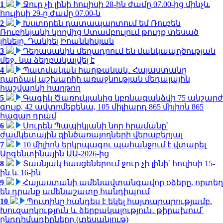
1
Ջուր չի լինի հուլիսի 28-ին ժամը 07.00-ից մինչև
հուլիսի 29-ը ժամը 07.00-ն
2
Խստորեն դատապարտում եմ Ռուբեն
Ռուբինյանի կողմից Ստամբուլում թուրք տեսած
լինելը. Դանիել Իոաննիսյան
3
Դերասանին մեղադրում են մանկապղծության
մեջ․ նա ձերբակալվել է
4
Պատմական հաղթանակ․ Հայաստանը
դարձավ աշխարհի առաջնության մեդալային
հաշվարկի հաղթող
5
Գագիկ Ծառուկյանից կբռնագանձվի 75 անշարժ
գույք, 42 ավտոմեքենա, 105 միլիարդ 865 միլիոն 865
հազար դրամ
6
Սուրեն Պապիկյանի նոր հրամանը՝
ժամկետային զինծառայողների վերաբերյալ
7
10 միլիոն երկրպագու պահանջում է վտարել
Արգենտինային ԱԱ-2026-ից
8
Տասնյակ հասցեներում ջուր չի լինի՝ հուլիսի 15-
ին և 16-ին
9
Հայաստանի ամենավտանգավոր օձերը. որտեղ
են դրանք ամենաշատը հանդիպում
10
Պուտինը հանդես է եկել հայտարարությամբ.
Խուզարկություն և ձերբակալություն․ թիրախում՝
ընդդիմադիրները (տեսանյութ)