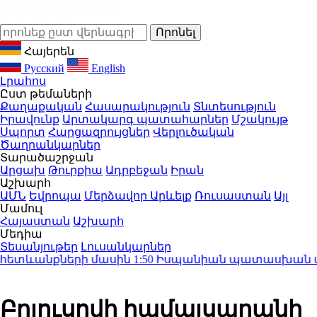
Հայերեն
Русский
English
Լրահոս
Ըստ թեմաների
Քաղաքական
Հասարակություն
Տնտեսություն
Իրավունք
Արտակարգ պատահարներ
Մշակույթ
Սպորտ
Հարցազրույցներ
Վերլուծական
Ծաղրանկարներ
Տարածաշրջան
Արցախ
Թուրքիա
Ադրբեջան
Իրան
Աշխարհ
ԱՄՆ
Եվրոպա
Մերձավոր Արևելք
Ռուսաստան
Այլ
Մամուլ
Հայաստան
Աշխարհ
Մեդիա
Տեսանյութեր
Լուսանկարներ
հետևանքների մասին
1:50
Իսպանիան պատասխան միջոց
Բրյուսովի համալսարանի