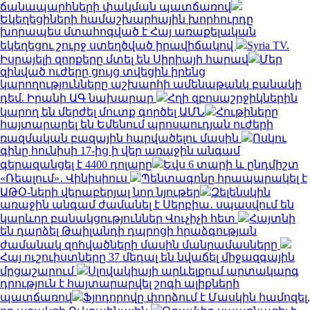
ճանապարհների փակման պատճառով
Եկեղեցիների համաշխարհային խորհուրդը
խորապես մտահոգված է Հայ առաքելական
եկեղեցու շուրջ ստեղծված իրավիճակով
Syria TV.
Իսրայելի զորքերը մտել են Սիրիայի հարավ
Մեր
զինված ուժերը ցույց տվեցին իրենց
կարողությունները աշխարհի ամենաթանկ բանակի
դեմ. Իրանի ԱԳ նախարար
Հղի զբոսաշրջիկներին
կարող են մերժել մուտք գործել ԱՄՆ
Հութիները
հայտարարել են Եմենում պրոսաուդյան ուժերի
ռազմական բազային հարվածելու մասին
Ոսկու
գինը հունիսի 17-ից ի վեր առաջին անգամ
գերազանցել է 4400 դոլարը
Եվս 6 տարի և ընդմիշտ
«Ռեալում»․ Վինիսիուս
Պենտագոնը հրապարակել է
ԱԹՕ-ների վերաբերյալ նոր նյութեր
Զելենսկին
առաջին անգամ ժամանել է Սերբիա․ սպասվում են
կարևոր բանակցություններ Վուչիչի հետ
Հայտնի
են դարձել Թաիլանդի դպրոցի հրաձգության
ժամանակ զոհվածների մասին մանրամասները
Հայ ուշուիստները 37 մեդալ են նվաճել միջազգային
մրցաշարում
Սլովակիայի արևելքում արտակարգ
դրություն է հայտարարվել շոգի ալիքների
պատճառով
Ֆյոդորովը փորձում է Մասկին համոզել,