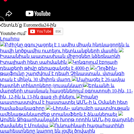
Հետևե՛ք Euromedia24-ին
Youtube-ում`
Լրահոս
Բժիշկը զգուշացրել է 1 ամիս միայն հնդկացորեն և
հավի կրծքամիս ուտելու հետևանքների մասին
Իսպանիան պատասխան միջոցներ կձեռնարկի
Իտալիայի հետ սահմանին
Կոնգոյում էբոլայի
դեպքերի թիվը գերազանցել է 4000-ը
«Դոլֆին»
թայֆունը շարժվում է դեպի Չինաստան․ վտանգի
տակ է մինչև 30 միլիոն մարդ
Մահացել է 26-ամյա
հայտնի տիկտոկերը (լուսանկար)
Երևանի և
մարզերի տասնյակ հասցեներում օգոստոսի 10-ին, 11-
ին, 12-ին և 13-ին գազ չի լինելու
Իրանը
պատրաստվում է հաստատել ԱՄՆ-ի և Օմանի հետ
համաձայնագիրը
«Լիդսն» ակումբի պատմության
ամենաթանկարժեք տրանսֆերն է ձևակերպել
Արմեն Ջիգարխանյանի խորթ որդին ԱՄՆ-ից գաղտնի
ժամանել է Մոսկվա
Ուկրաինայի հացահատիկի
պահեստները կարող են լցվել ծովային