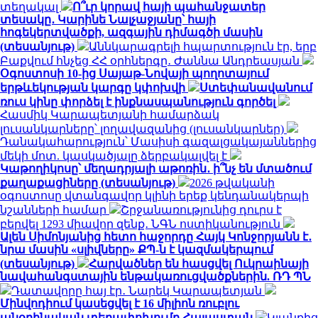
տեղակալ
Ո՞ւր կորավ հայի պահանջատեր
տեսակը․ Կարինե Նալչաջյանը՝ հայի
հոգեկերտվածքի, ազգային դիմագծի մասին
(տեսանյութ)
Աննկարագրելի հպարտություն էր, երբ
Բաքվում հնչեց ՀՀ օրհներգը․ Ժաննա Անդրեասյան
Օգոստոսի 10-ից Սայաթ-Նովայի պողոտայում
երթևեկության կարգը կփոխվի
Ստեփանավանում
ռուս կինը փորձել է ինքնասպանություն գործել
Հասմիկ Կարապետյանի համարձակ
լուսանկարները՝ լողավազանից (լուսանկարներ)
Դանակահարություն՝ Մասիսի գազալցակայաններից
մեկի մոտ. կասկածյալը ձերբակալվել է
Կաթողիկոսը՝ մեղադրյալի աթոռին․ ի՞նչ են մտածում
քաղաքացիները (տեսանյութ)
2026 թվականի
օգոստոսը վտանգավոր կլինի երեք կենդանակերպի
նշանների համար
Շրջանառությունից դուրս է
բերվել 1293 միավոր զենք․ ՆԳՆ ոստիկանություն
Ալեն Սիմոնյանից հետո հաջորդը Հայկ Կոնջորյանն է․
նրա մասին «սլիվները» ՔՊ-ն է կազմակերպում
(տեսանյութ)
Հարվածներ են հասցվել Ուկրաինայի
նավահանգստային ենթակառուցվածքներին. ՌԴ ՊՆ
Դատավորը հայ էր․ Նարեկ Կարապետյան
Մինվոդիում կասեցվել է 16 միլիոն ռուբլու
անօրինական տեղափոխումը Հայաստան
Կյանքից