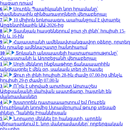
հազար դրամ
6
Սուրեն Պապիկյանի նոր հրամանը՝
ժամկետային զինծառայողների վերաբերյալ
7
10 միլիոն երկրպագու պահանջում է վտարել
Արգենտինային ԱԱ-2026-ից
8
Տասնյակ հասցեներում ջուր չի լինի՝ հուլիսի 15-
ին և 16-ին
9
Հայաստանի ամենավտանգավոր օձերը. որտեղ
են դրանք ամենաշատը հանդիպում
10
Տոկաևի անսպասելի հայտարարությունը՝
Հայաստանի և Ադրբեջանի վերաբերյալ
1
Սոչի մեկնող ինքնաթիռը ճանապարհին
անցկացրել է մեկ օր, սակայն տեղ չի հասել
2
Ջուր չի լինի հուլիսի 28-ին ժամը 07.00-ից մինչև
հուլիսի 29-ը ժամը 07.00-ն
3
Ո՞րն է սիրված արտիստ Արտաշես
Ալեքսանյանի մահվան պատճառը. հայտնի են
մանրամասներ
4
Խստորեն դատապարտում եմ Ռուբեն
Ռուբինյանի կողմից Ստամբուլում թուրք տեսած
լինելը. Դանիել Իոաննիսյան
5
Նորայրը մեկնել էր հանգստի, արդեն
վերադառնում է. նոր մանրամասներ՝ ողբերգական
դեպքից