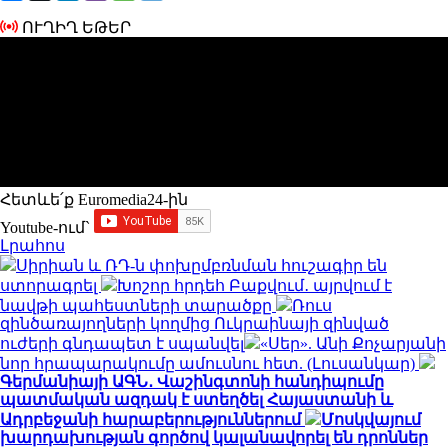
ՈՒՂԻՂ ԵԹԵՐ
Հետևե՛ք Euromedia24-ին
Youtube-ում`
Լրահոս
Սիրիան և ՌԴ-ն փոխըմբռնման հուշագիր են
ստորագրել
Խոշոր հրդեհ Բաքվում․ այրվում է
նավթի պահեստների տարածքը
Ռուս
զինծառայողների կողմից Ուկրաինայի զինված
ուժերի գնդապետ է սպանվել
«Սեր». Անի Քոչարյանի
նոր հրապարակումը ամուսնու հետ. (Լուսանկար)
Գերմանիայի ԱԳՆ․ Վաշինգտոնի հանդիպումը
պատմական ազդակ է ստեղծել Հայաստանի և
Ադրբեջանի հարաբերություններում
Մոսկվայում
խարդախության գործով կալանավորել են դրոններ