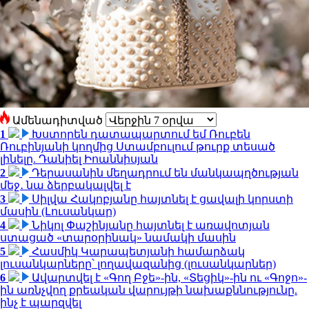
Ամենադիտված
1
Խստորեն դատապարտում եմ Ռուբեն
Ռուբինյանի կողմից Ստամբուլում թուրք տեսած
լինելը. Դանիել Իոաննիսյան
2
Դերասանին մեղադրում են մանկապղծության
մեջ․ նա ձերբակալվել է
3
Սիլվա Հակոբյանը հայտնել է ցավալի կորստի
մասին (Լուսանկար)
4
Նիկոլ Փաշինյանը հայտնել է առավոտյան
ստացած «տարօրինակ» նամակի մասին
5
Հասմիկ Կարապետյանի համարձակ
լուսանկարները՝ լողավազանից (լուսանկարներ)
6
Ավարտվել է «Գող Բջե»-ին, «Տեցիկ»-ին ու «Գոջո»-
ին առնչվող քրեական վարույթի նախաքննությունը.
ինչ է պարզվել