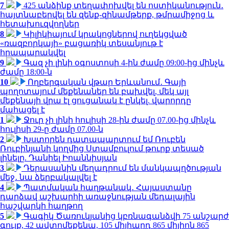
7
425 անձինք տեղափոխվել են ոստիկանություն․
հայտնաբերվել են զենք-զինամթերք, թմրամիջոց և
հետախուզվողներ
8
Կիլիկիայում կրակոցներով ուղեկցված
«ռազբորկայի» բացառիկ տեսանյութ է
հրապարակվել
9
Գազ չի լինի օգոստոսի 4-ին ժամը 09:00-ից մինչև
ժամը 18:00-ն
10
Ողբերգական վթար Երևանում․ Գայի
պողոտայում մեքենաներ են բախվել, մեկ այլ
մեքենայի վրա էլ ցուցանակ է ընկել. վարորդը
մահացել է
1
Ջուր չի լինի հուլիսի 28-ին ժամը 07.00-ից մինչև
հուլիսի 29-ը ժամը 07.00-ն
2
Խստորեն դատապարտում եմ Ռուբեն
Ռուբինյանի կողմից Ստամբուլում թուրք տեսած
լինելը. Դանիել Իոաննիսյան
3
Դերասանին մեղադրում են մանկապղծության
մեջ․ նա ձերբակալվել է
4
Պատմական հաղթանակ․ Հայաստանը
դարձավ աշխարհի առաջնության մեդալային
հաշվարկի հաղթող
5
Գագիկ Ծառուկյանից կբռնագանձվի 75 անշարժ
գույք, 42 ավտոմեքենա, 105 միլիարդ 865 միլիոն 865