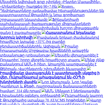
Մեսսիին նվիրված գոլը չփրկեց «Ինտեր Մայամիին»․
«Մոնտերեյը» հաղթեց 90+7-ին
Reuters․
Դեմոկրատները լայնածավալ հետաքննություններ են
պատրաստում Թրամփի և նրա գործարար
շրջապատի նկատմամբ
Ֆինլանդիայի
սահմանապահ ծառայությունը միգրանտների
անօրինական տեղափոխման խոշոր միջազգային
ցանց է բացահայտել
Հայաստանում եղանակը
կտրուկ կփոխվի
Բավական երկար ժամանակով
հրաժեշտ կտանք +35°C-ից բարձր
ջերմաստիճաններին. Ազիզյան
Իրանը
հրապարակել Մոջթաբա Խամենեիի առաջին
տեսանյութը (տեսանյութ)
Մեսսին վերադարձել է
Ռոսարիո՝ հորը վերջին հրաժեշտը տալու
Մենք չենք
բանակցում ԱՄՆ-ի հետ․ Արաղչին պարզաբանել է
Թեհրան–Վաշինգտոն շփումների ձևաչափը
Իրավիճակը վատագույնն է պատերազմի սկզբից ի
վեր․ Ուկրաինայում ահազանգում են ՀՕՊ-ի
խնդիրների մասին
Նոր Ախուրյան, Նոր Կյանք,
Կառնուտ և Քեթի․ դպրոցական ճանապարհների
համար՝ 314 մլն դրամ
ԱՄՆ Սենատ է ներկայացվել
Լիբանանին օգնելու օրինագիծ
Ուկրաինան կարող
է Թուրքիայից ստանալ 70 ATACMS հրթիռներ
Վաղը
Երևանի և մարզերի մի շարք հասցեներում երկար