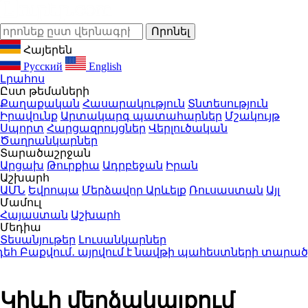
Հայերեն
Русский
English
Լրահոս
Ըստ թեմաների
Քաղաքական
Հասարակություն
Տնտեսություն
Իրավունք
Արտակարգ պատահարներ
Մշակույթ
Սպորտ
Հարցազրույցներ
Վերլուծական
Ծաղրանկարներ
Տարածաշրջան
Արցախ
Թուրքիա
Ադրբեջան
Իրան
Աշխարհ
ԱՄՆ
Եվրոպա
Մերձավոր Արևելք
Ռուսաստան
Այլ
Մամուլ
Հայաստան
Աշխարհ
Մեդիա
Տեսանյութեր
Լուսանկարներ
 Բաքվում․ այրվում է նավթի պահեստների տարածքը
2
Կիևի մերձակայքում