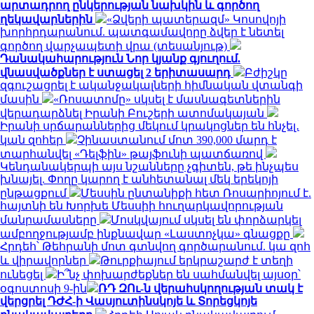
արտադրող ընկերության նախկին և գործող
ղեկավարներին
«Ձվերի պատերազմ» Կոսովոյի
խորհրդարանում. պատգամավորը ձվեր է նետել
գործող վարչապետի վրա (տեսանյութ)
Դանակահարություն Նոր կյանք գյուղում.
վնասվածքներ է ստացել 2 երիտասարդ
Բժիշկը
զգուշացրել է ականջակալների հիմնական վտանգի
մասին
«Ռոսատոմը» սկսել է մասնագետներին
վերադարձնել Իրանի Բուշերի ատոմակայան
Իրանի սրճարաններից մեկում կրակոցներ են հնչել․
կան զոհեր
Չինաստանում մոտ 390,000 մարդ է
տարհանվել «Դելֆին» թայֆունի պատճառով
Կենդանակերպի այս նշանները չգիտեն, թե ինչպես
խնայել. Փողը կարող է անհետանալ մեկ երեկոյի
ընթացքում
Մեսսին ընտանիքի հետ Ռոսարիոյում է.
հայտնի են Խորխե Մեսսիի հուղարկավորության
մանրամասները
Մոսկվայում սկսել են փորձարկել
ամբողջությամբ ինքնավար «Լաստոչկա» գնացքը
Հրդեհ՝ Թեհրանի մոտ գտնվող գործարանում. կա զոհ
և վիրավորներ
Թուրքիայում երկրաշարժ է տեղի
ունեցել
Ի՞նչ փոխարժեքներ են սահմանվել այսօր՝
օգոստոսի 9-ին
ՌԴ ԶՈւ-ն վերահսկողության տակ է
վերցրել ԴԺՀ-ի Վասյուտինսկոյե և Տորեցկոյե