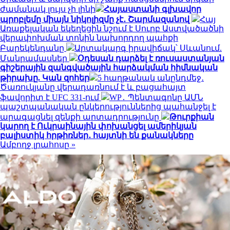
ժամանակ լույս չի լինի
Հայաստանի գլխավոր
պրոբլեմը միայն նիկոլիզմը չէ․ Շարմազանով
Հայ
Առաքելական եկեղեցին նշում է Սուրբ Աստվածածնի
վերափոխման տոնին նախորդող պահքի
Բարեկենդանը
Արտակարգ իրավիճակ՝ Սևանում.
Մանրամասներ
Օդեսան դարձել է ռուսաստանյան
գիշերային զանգվածային հարձակման հիմնական
թիրախը. Կան զոհեր
5 հաղթանակ անընդմեջ․
Ծառուկյանը վերադառնում է և բացահայտ
ֆավորիտ է UFC 331-ում
WP․ Պենտագոնը ԱՄՆ
պաշտպանական ընկերություններից պահանջել է
արագացնել զենքի արտադրությունը
Թուրքիան
կարող է Ուկրաինային փոխանցել ամերիկյան
բալիստիկ հրթիռներ․ հայտնի են քանակները
Ամբողջ լրահոսը »