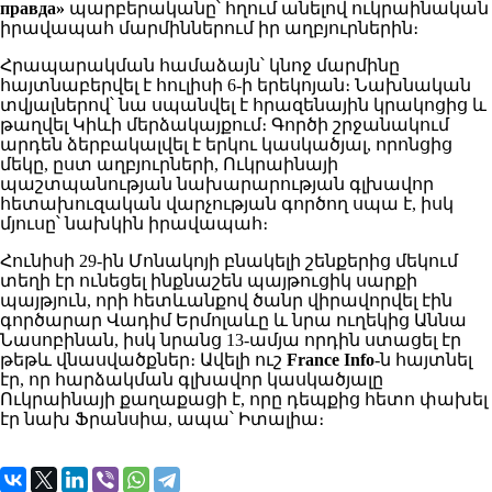
правда»
պարբերականը՝ հղում անելով ուկրաինական
իրավապահ մարմիններում իր աղբյուրներին։
Հրապարակման համաձայն՝ կնոջ մարմինը
հայտնաբերվել է հուլիսի 6-ի երեկոյան։ Նախնական
տվյալներով՝ նա սպանվել է հրազենային կրակոցից և
թաղվել Կիևի մերձակայքում։ Գործի շրջանակում
արդեն ձերբակալվել է երկու կասկածյալ, որոնցից
մեկը, ըստ աղբյուրների, Ուկրաինայի
պաշտպանության նախարարության գլխավոր
հետախուզական վարչության գործող սպա է, իսկ
մյուսը՝ նախկին իրավապահ։
Հունիսի 29-ին Մոնակոյի բնակելի շենքերից մեկում
տեղի էր ունեցել ինքնաշեն պայթուցիկ սարքի
պայթյուն, որի հետևանքով ծանր վիրավորվել էին
գործարար Վադիմ Երմոլաևը և նրա ուղեկից Աննա
Նասոբինան, իսկ նրանց 13-ամյա որդին ստացել էր
թեթև վնասվածքներ։ Ավելի ուշ
France Info
-ն հայտնել
էր, որ հարձակման գլխավոր կասկածյալը
Ուկրաինայի քաղաքացի է, որը դեպքից հետո փախել
էր նախ Ֆրանսիա, ապա՝ Իտալիա։