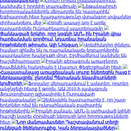
բնակավայրերը
Հրդեհ Սոլակ բնակավայրում․
կանխվել է հրդեհի տարածումը
Նեթանյահուի
խորհրդականներին մեղադրել են Կատարին՝
Եգիպտոսի հետ խաղաղությունը վտանգող տվյալներ
փոխանցելու մեջ
Հռոմի պապը կոչ է արել
դադարեցնել Ուկրաինայում պատերազմը
Ցանկացած երկիր, որը կօգնի ԱՄՆ-ին Իրանի վրա
հարձակման գործում, կդառնա իրանական
հրթիռների թիրախ. Ալի Նիկզադ
Վրեժխնդիր լինելու
համար զինվել են ու դարանակալել եղբայրներին
պատկանող խանութի մոտ. Էջմիածնում կանխել են
հաշվեհարդարը
Իրանի գերագույն առաջնորդ
Խամենեին հանդիպել է Մասուդ Փեզեշքիանի հետ
Հայաստանյայց առաքելական սուրբ եկեղեցին հայց է
ներկայացրել՝ ընդդեմ Պետական եկամուտների
կոմիտեի
Ֆորլանը վերադառնում է այնտեղ, որտեղ
անջնջելի հետք է թողել․ ԱԱ-2010-ի լավագույն
ֆուտբոլիստը գլխավորել է Ուրուգվայի
հավաքականը
Զելենսկին հայտարարել է, որ շատ
երկրներ դեմ են ուկրաինական բալիստիկ
հրթիռներին
Իրանի բանակ․ ԱՄՆ-ն ստիպված կլինի
հաշվի նստել Հորմուզի նեղուցի նոր իրողությունների
հետ
Նոր մանրամասներ Դաշտավանում տեղի
ունեցած ծեծկռտուքից. Կան ձերբակալվածներ