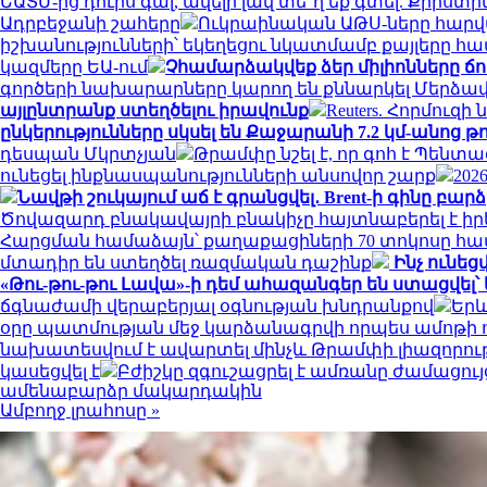
ԵԱՏՄ-ից դուրս գալ, ավելի լավ տե՞ղ եք գտել. Քրիս
Ադրբեջանի շահերը
Ուկրաինական ԱԹՍ-ները հարված
իշխանությունների՝ եկեղեցու նկատմամբ քայլերը հ
կազմերը ԵԱ-ում
Չհամարձակվեք ձեր միլիոնները ճո
գործերի նախարարները կարող են քննարկել Մերձավ
այլընտրանք ստեղծելու իրավունք
Reuters. Հորմու
ընկերությունները սկսել են Քաջարանի 7.2 կմ-անոց թ
դեսպան Մկրտչյան
Թրամփը նշել է, որ գոհ է Պեն
ունեցել ինքնասպանությունների անսովոր շարք
202
Նավթի շուկայում աճ է գրանցվել․ Brent-ի գինը բարձ
Ծովազարդ բնակավայրի բնակիչը հայտնաբերել է իր
Հարցման համաձայն՝ քաղաքացիների 70 տոկոսը հավա
մտադիր են ստեղծել ռազմական դաշինք
Ինչ ունեց
«Թու-թու-թու Լավա»-ի դեմ ահազանգեր են ստացվել՝ կ
ճգնաժամի վերաբերյալ օգնության խնդրանքով
Երև
օրը պատմության մեջ կարձանագրվի որպես ամոթի ո
նախատեսվում է ավարտել մինչև Թրամփի լիազորու
կասեցվել է
Բժիշկը զգուշացրել է ամռանը ժամացու
ամենաբարձր մակարդակին
Ամբողջ լրահոսը »