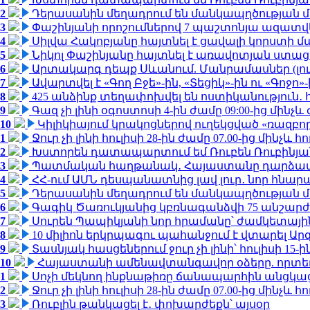
2
Դերասանին մեղադրում են մանկապղծության մե
3
Փաշինյանի որոշումներով 7 պաշտոնյա ազատվ
4
Սիլվա Հակոբյանը հայտնել է ցավալի կորստի մ
5
Նիկոլ Փաշինյանը հայտնել է առավոտյան ստ
6
Արտակարգ դեպք Սևանում. Մանրամասներ (լո
7
Ավարտվել է «Գող Բջե»-ին, «Տեցիկ»-ին ու «Գոջ
8
425 անձինք տեղափոխվել են ոստիկանություն․
9
Գազ չի լինի օգոստոսի 4-ին ժամը 09:00-ից մինչև 
10
Կիլիկիայում կրակոցներով ուղեկցված «ռազբ
1
Ջուր չի լինի հուլիսի 28-ին ժամը 07.00-ից մինչև հո
2
Խստորեն դատապարտում եմ Ռուբեն Ռուբինյանի
3
Պատմական հաղթանակ․ Հայաստանը դարձավ 
4
ՀՀ-ում ԱՄՆ դեսպանատնից լավ լուր․ նոր հնար
5
Դերասանին մեղադրում են մանկապղծության մե
6
Գագիկ Ծառուկյանից կբռնագանձվի 75 անշարժ գո
7
Սուրեն Պապիկյանի նոր հրամանը՝ ժամկետային
8
10 միլիոն երկրպագու պահանջում է վտարել Արգ
9
Տասնյակ հասցեներում ջուր չի լինի՝ հուլիսի 15-ին
10
Հայաստանի ամենավտանգավոր օձերը. որտե
1
Սոչի մեկնող ինքնաթիռը ճանապարհին անցկացրե
2
Ջուր չի լինի հուլիսի 28-ին ժամը 07.00-ից մինչև հո
3
Ռուբլին թանկացել է․ փոխարժեքն՝ այսօր