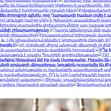
տինե Վարդանյան (տեսանյութ)
Արցախը չկա, Ադրբեջա
ել են Եկատերինբուրգի Wildberries-ի պահեստին․ 80
ամեմատել է խորհրդային շրջանի հետ
Բռնցքամարտի
ճել ժողովրդի գլխին, որը Ղարաբաղի համար տվել է 
որ Արևելքի հարցը ՄԱԿ-ի Գլխավոր ասամբլեայի նս
զի նեղուցով տարանցիկ փոխադրումները այս շաբաթ կր
ունելի շինարարությունը
Դարոն Աճեմօղլուն մեծ ցան
տագոնի ղեկավարից
Ռուսաստանում հղիության վարմա
6 թ. 1-ին կիսամյակում քննվել է կոռուպցիոն բնույթի
րացել է
AP. Հորմուզի միջով անցումը վճարովի չի լ
են պատկանող 10 գլուխ գառներին հոշոտված
Ի՞նչ
նություն է տալիս Պուտինի գործունեությանը
TRT
վածքով հեռացավ ԱԺ-ից Հայկ Սարգսյանը․ Ինչպես 
եղծ գովազդի վերաբերյալ. նյութերն ուղարկվել են ՔԿ
անում պետությանն ու համայնքին պատճառված ավելի
ւ դավաճանության օր․ ՌԴ և Նոր Նախիջևանի հայոց
թյունների ավարտը
«Ծիրան» սուպերմարկետում գո
յց կրելու հնարավոր վտանգի մասին
Ֆրանսիայում գո