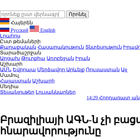
Հայերեն
Русский
English
Լրահոս
Ըստ թեմաների
Քաղաքական
Հասարակություն
Տնտեսություն
Իրավո
Տարածաշրջան
Արցախ
Թուրքիա
Ադրբեջան
Իրան
Աշխարհ
ԱՄՆ
Եվրոպա
Մերձավոր Արևելք
Ռուսաստան
Այլ
Մամուլ
Հայաստան
Աշխարհ
Մեդիա
Տեսանյութեր
Լուսանկարներ
14:29
Հորդառատ անձրև, կարկու
Բրազիլիայի ԱԳՆ-ն չի բաց
հնարավորությունը