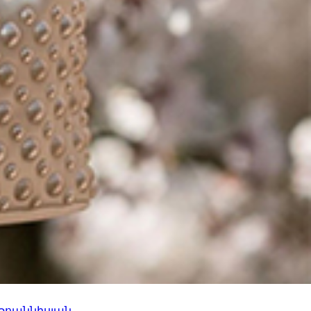
 Իոաննիսյան