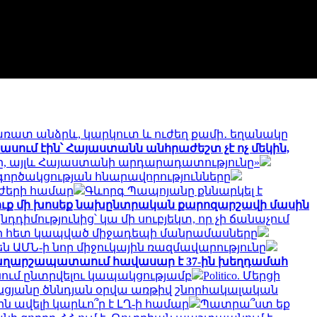
ռատ անձրև, կարկուտ և ուժեղ քամի․ եղանակը
 ասում էին՝ Հայաստանն անհրաժեշտ չէ ոչ մեկին,
րծը, այլև Հայաստանի արդարադատությունը»
ործակցության հնարավորությունները
ւժերի համար
Գևորգ Պապոյանը քննարկել է
դուք մի խոսեք նախընտրական քարոզարշավի մասին
դդիմությունից՝ կա մի սուբյեկտ, որ չի ճանաչում
ւի հետ կապված միջադեպի մանրամասները
ն ԱՄՆ-ի նոր միջուկային ռազմավարությունը
ա Վաղարշապատաում հավասար է 37-ին խեղդամահ
նում ընտրվելու կապակցությամբ
Politico. Մերցի
ցյանը ծննդյան օրվա առթիվ շնորհակալական
ն ավելի կարևո՞ր է ԼՂ-ի համար
Պատրա՞ստ եք