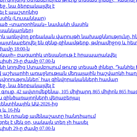
ջ․ նա ձերբակալվել է
ել է պաշտոնից
ասին (Լուսանկար)
ացած «տարօրինակ» նամակի մասին
ւսանկարներ)
ո»-ին առնչվող քրեական վարույթի նախաքննությունը. ի
 հայտնաբերվել են զենք-զինամթերք, թմրամիջոց և հ
ժամը 18:00-ն
որկայի» բացառիկ տեսանյութ է հրապարակվել
ւլիսի 29-ը ժամը 07.00-ն
 կողմից Ստամբուլում թուրք տեսած լինելը. Դանիել
աշխարհի առաջնության մեդալային հաշվարկի հաղ
ավորություններ՝ հայ զինվորականների համար
ջ․ նա ձերբակալվել է
ւյք, 42 ավտոմեքենա, 105 միլիարդ 865 միլիոն 865 հ
 զինծառայողների վերաբերյալ
ենտինային ԱԱ-2026-ից
 և 16-ին
ղ են դրանք ամենաշատը հանդիպում
լ է մեկ օր, սակայն տեղ չի հասել
ւլիսի 29-ը ժամը 07.00-ն