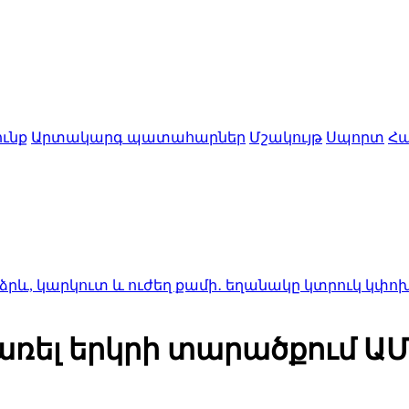
ւնք
Արտակարգ պատահարներ
Մշակույթ
Սպորտ
Հա
տ և ուժեղ քամի․ եղանակը կտրուկ կփոխվի
14:28
Տիե
առել երկրի տարածքում ԱՄ