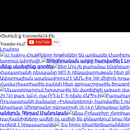
Հետևե՛ք Euromedia24-ին
Youtube-ում`
Լրահոս
Al Arabiya Հութիները հրթիռներ են արձակել Մա
կտրուկ կփոխվի
Տիեզերական աղբը հարվածել է Լ
մենք սկսեցինք գործել
Տեր Մուշե քահանա Ենգիբարյ
Հայաստանի դեսպանը MIT-ի ղեկավարության հետ ք
Ավստրալիան պլանավորում է ԱՄՆ-ից 500 միլիոն դոլ
Համաշխարհային բանկի հետ զբոսաշրջային ծրագր
Սևաստոպոլում խոստացել են վառելիքի ազատ վաճ
29.743 քառ. կմ-ը. դա ՌԴ-ն է՝ ի դեմս ՀԱՊԿ-ի
Բացահայ
Ռուսաստանի բանակը «Իսկանդերով» հարվածել է ո
Արարատ Միրզոյանը օգոստոսի 10-14-ը ներառյալ կլի
անելուն. Գեղամ Մանուկյան
Անա Բրնաբիչը շնորհա
դաշնակիցները ավելի ու ավելի են քննարկում նրա
ուղերձ է հրապարակել
Ես հորս դիահերձարաններում