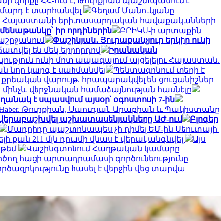
նի զորքը ՀՀ-ում է, Թուրքիան պաշտպանում է
0 մարդ է տարհանվել
Գեղամ Մանուկյանը
 Հայաստանի երիտասարդական հավաքականների
ամենաթանկը՝ իր որդիներին
ԲՐԻԿՍ-ի արտաքին
տաշրջանում
Փաշինյան․ Յուրաքանչյուր երկիր ունի
ճատվել են մեկ երրորդով
Իրանական
կություն ունի մոտ ապագայում այցելելու Հայաստան.
ն նոր կարգ է սահմանվել
Պենտագոնում տեղի է
 307 քրեական վարույթ. հրապարակվել են ցուցանիշներ
ինի մինչև վերջնական համաձայնության հասնելը
 եղանակ է սպասվում այսօր՝ օգոստոսի 7-ին
 Haber. Թուրքիան, Սաուդյան Արաբիան և Պակիստանը
են վերաբաշխվել աշխատասենյակները ԱԺ-ում
Բլոգեր
Մադրիդը պաշտոնապես չի դիմել ԵՄ-ին Սեուտայի ​​
 քան 211 մլն դրամի վնաս է վերականգնվել
Այս
 թեմ
Վաշինգտոնում Հաղթական կամարը
րծող հացի արտադրամասի գործունեությունը
րծազրկությունը հասել է վերջին վեց տարվա