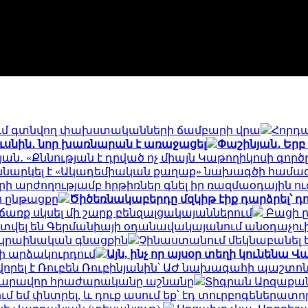
րիբում գտնվող փախստականների ճամբարի վրա
Հորդա
ուսնին․ նոր խառնարան է առաջացել
Փաշինյան․ Երբ
ան․ «Քննության է դրված ոչ միայն Կաթողիկոսի գո
ննարկել է «Ակադեմիական քաղաք» նախագծի համագ
արի արժողությամբ հրթիռներ գնել իր ռազմաօդային ո
ի ընթացքը
Ծիծեռնակաբերդը մզկիթ էիք դարձրել՝ 
առք սկսել մի շարք բենզալցակայաններում
Բացի ըն
տվել են Գերմանիայի օդանավակայանում անօդաչո
ւկրաինական գնացքին
Չինաստանում մեկնաբանել ե
նի արձակուրդում
Այն, ինչ որ այսօր տեղի կունեն
վորել է Ռուբեն Ռուբինյանին՝ ԱԺ նախագահի պաշտո
 հնարավոր հրաժարականը աշնանը
Տիգրան Արզաքան
 եմ փնտրել, և դուք ասում եք՝ էդ տուրբոգեներատոր