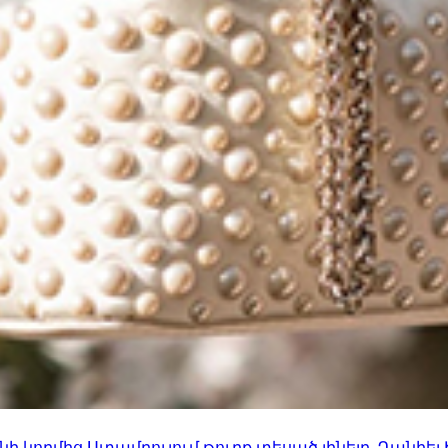
 կողմից Ստամբուլում թուրք տեսած լինելը. Դանիել