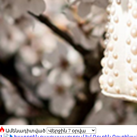
Ամենադիտված
1
Խստորեն դատապարտում եմ Ռուբեն Ռուբինյանի