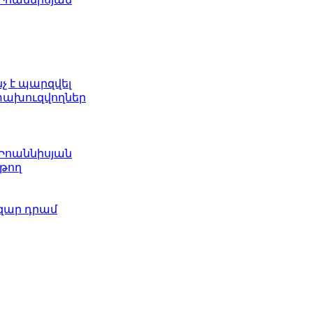
նչ է պարզվել
ետախուզվողներ
 Իոաննիսյան
թող
ազար դրամ