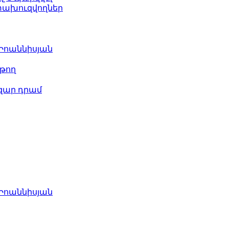
ետախուզվողներ
 Իոաննիսյան
թող
ազար դրամ
 Իոաննիսյան