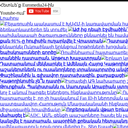
Հետևե՛ք Euromedia24-ին
Youtube-ում`
Լրահոս
Բելառուսին պակասում է ԽՍՀՄ-ի կառավարման հ
ձեռնարկատերեր են տուժել
ԱԺ-ից դեպի Էջմիածի
սահմանապահ ծառայությունները քննարկել են համա
քան 91%-ը հուլիսին ուղարկվել է Վրաստան
Դատավոր
քննարկել Ուկրաինայի երկնքում հրթիռների խոցման
եպիսկոպոսների գործը
Ռումինիայում հայտարարել 
տանեին դատարան. Արթուր Խաչատրյան
Երկար կ
Դատարանում մեկնարկել է Ամենայն Հայոց Կաթողիկոս
աշակերտներն ու ուսանողները տրանսպորտից անվ
Փաշինյանին և գլխավոր դատախազին. քաղաքացի
Կաթողիկոսին չե՞ն դատի
Իսրայելի ԱԳ նախարարը 
Թուրքիան, Պակիստանն ու Սաուդյան Արաբիան ս
կոչ է անում հարգել Եկեղեցու ինքնավարությունը
Ու
հայտարարել է, որ չի հասկանում Fan ID-ի ներդրմա
պատգամավոր Հարություն Մնացականյանի ինքնազգ
միջազգային իրավիճակը
Ողբերգական վթար Երևանո
մահացել է
ADC. ԱՄՆ զենքի պաշարները հասել են
կանչվել է դատարան. ապօրինի քրեական հետապնդմ
ամենացայտուն դրսևորումներից է». Տեր Եսայի
Սեր