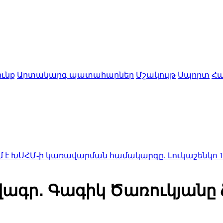
ւնք
Արտակարգ պատահարներ
Մշակույթ
Սպորտ
Հա
 կառավարման համակարգը. Լուկաշենկո
18:00
Մեկ ամ
1 վագր․ Գագիկ Ծառուկյանը 