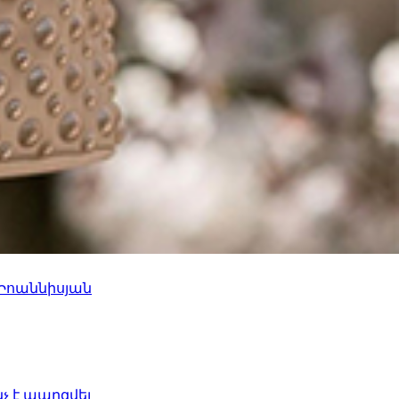
 Իոաննիսյան
նչ է պարզվել