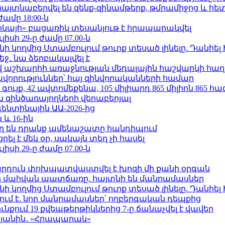
 հայտնաբերվել են զենք-զինամթերք, թմրամիջոց և հ
ժամը 18:00-ն
որկայի» բացառիկ տեսանյութ է հրապարակվել
ւլիսի 29-ը ժամը 07.00-ն
 կողմից Ստամբուլում թուրք տեսած լինելը. Դանիել
ջ․ նա ձերբակալվել է
աշխարհի առաջնության մեդալային հաշվարկի հաղ
ավորություններ՝ հայ զինվորականների համար
ւյք, 42 ավտոմեքենա, 105 միլիարդ 865 միլիոն 865 հ
 զինծառայողների վերաբերյալ
ենտինային ԱԱ-2026-ից
 և 16-ին
ղ են դրանք ամենաշատը հանդիպում
լ է մեկ օր, սակայն տեղ չի հասել
ւլիսի 29-ը ժամը 07.00-ն
րդուն փոխպատվաստվել է խոզի մի քանի օրգան
նի մահվան պատճառը. հայտնի են մանրամասներ
 կողմից Ստամբուլում թուրք տեսած լինելը. Դանիել
ում է. նոր մանրամասներ՝ ողբերգական դեպքից
քում 19 քվեաթերթիկներից 7-ը ճանաչվել է վավեր
կյանին․ «Հրապարակ»