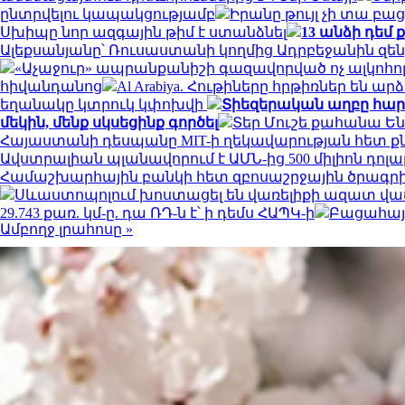
ընտրվելու կապակցությամբ
Իրանը թույլ չի տա բաց
Սխիպը նոր ազգային թիմ է ստանձնել
13 անձի դեմ
Ալեքսանյանը՝ Ռուսաստանի կողմից Ադրբեջանին զե
«Աչաջուր» ապրանքանիշի գազավորված ոչ ալկոհոլ
հիվանդանոց
Al Arabiya. Հութիները հրթիռներ ե
եղանակը կտրուկ կփոխվի
Տիեզերական աղբը հարվ
մեկին, մենք սկսեցինք գործել
Տեր Մուշե քահանա Են
Հայաստանի դեսպանը MIT-ի ղեկավարության հետ ք
Ավստրալիան պլանավորում է ԱՄՆ-ից 500 միլիոն դոլ
Համաշխարհային բանկի հետ զբոսաշրջային ծրագր
Սևաստոպոլում խոստացել են վառելիքի ազատ վաճ
29.743 քառ. կմ-ը. դա ՌԴ-ն է՝ ի դեմս ՀԱՊԿ-ի
Բացահայ
Ամբողջ լրահոսը »