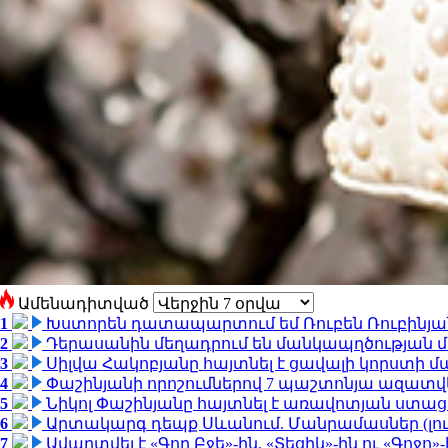
Ամենադիտված
1
Խստորեն դատապարտում եմ Ռուբեն Ռուբինյանի
2
Դերասանին մեղադրում են մանկապղծության մե
3
Սիլվա Հակոբյանը հայտնել է ցավալի կորստի մ
4
Փաշինյանի որոշումներով 7 պաշտոնյա ազատվ
5
Նիկոլ Փաշինյանը հայտնել է առավոտյան ստ
6
Արտակարգ դեպք Սևանում. Մանրամասներ (լո
7
Ավարտվել է «Գող Բջե»-ին, «Տեցիկ»-ին ու «Գոջ