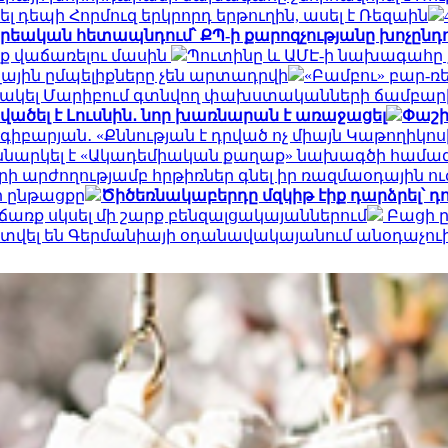
ել դեպի Հորմուզ երկրորդ երթուղին, ասել է Ռեզաին
 քրեական հետապնդում՝ ՔՊ-ի քարոզչությանը խոչընդո
նք վաճառելու մասին
Պուտինը և ԱՄԷ-ի նախագահը 
ային ըմպելիքները չեն արտադրվի
«Բամբու» բար-ռ
ն արձակել Մարիբում գտնվող փախստականների ճամբար
ածել է Լուսնին․ նոր խառնարան է առաջացել
Փաշի
գիբարյան․ «Քննության է դրված ոչ միայն Կաթողիկ
ննարկել է «Ակադեմիական քաղաք» նախագծի համագ
արի արժողությամբ հրթիռներ գնել իր ռազմաօդային ո
ի ընթացքը
Ծիծեռնակաբերդը մզկիթ էիք դարձրել՝ 
առք սկսել մի շարք բենզալցակայաններում
Բացի ըն
տվել են Գերմանիայի օդանավակայանում անօդաչո