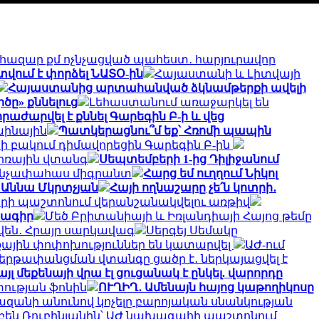
00 հազար քմ ոչնչացված պահեստ․ հարյուրավոր
ում է փորձել ՆԱՏՕ-ին
Հայաստանի և Լիտվայի
Հայաստանից արտահանված ձկնամթերքի ավելի
ը» քննելուց
Լեհաստանում առաջարկել են
աժարվել է քննել Գարեգին Բ-ի և վեց
աինային
Պատկերացնու՞մ եք՝ Հռոմի պապին
 բակում դիմավորեցին Գարեգին Բ-ին
թիռային վտանգ
Սեպտեմբերի 1-ից Դիլիջանում
0 անչափահաս միգրանտ
Հարց եմ ուղղում Նիկոլ
 Աննա Մկրտչյան
Հայի ողնաշարը չե՛ն կոտրի․
արի պաշտոնում վերանշանակվելու առթիվ
նագիր
Մեծ Բրիտանիայի և Իռլանդիայի Հայոց թեմը
կվեն․ Հրայր սարկավագ
Սերգեյ Սեմակը
քային փոփոխություններ են կատարվել
ԱԺ-ում
ներթափանցման վտանգը ցածր է․ ներկայացվել է
 մեքենայի վրա էլ ցուցանակ է ընկել. վարորդը
ության ֆոնին
ՈՒՂԻՂ․ Ամենայն հայոց կաթողիկոսը
զանի անունով կոչելը բարոյական սնանկության
բեն Ռուբինյանին՝ ԱԺ նախագահի պաշտոնում