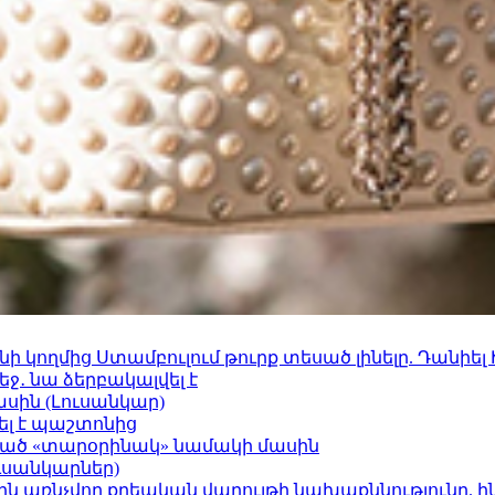
 կողմից Ստամբուլում թուրք տեսած լինելը. Դանիել
ջ․ նա ձերբակալվել է
ասին (Լուսանկար)
ել է պաշտոնից
ացած «տարօրինակ» նամակի մասին
ւսանկարներ)
ո»-ին առնչվող քրեական վարույթի նախաքննությունը. ի