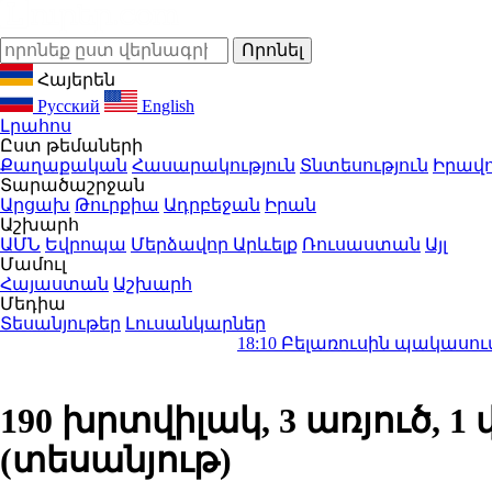
Հայերեն
Русский
English
Լրահոս
Ըստ թեմաների
Քաղաքական
Հասարակություն
Տնտեսություն
Իրավո
Տարածաշրջան
Արցախ
Թուրքիա
Ադրբեջան
Իրան
Աշխարհ
ԱՄՆ
Եվրոպա
Մերձավոր Արևելք
Ռուսաստան
Այլ
Մամուլ
Հայաստան
Աշխարհ
Մեդիա
Տեսանյութեր
Լուսանկարներ
18:10
Բելառուսին պակասում է ԽՍՀՄ-ի
190 խրտվիլակ, 3 առյուծ, 
(տեսանյութ)