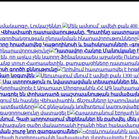
ամակարգը. Լուկաշենկո
Մեկ ամսում՝ ավելի քան 4
ն՝ Վեհափառի դատավարությանը. Պուտինը պատրաստվ
գործակցության ընդլայնման հնարավորությունները
ը հրաժարվեց Կաթողիկոսի և եպիսկոպոսների «գործ
 հնարավորությունը
Դատավոր Հակոբ Մանուկյանը հր
են, որ այլևս չեն կարող ֆինանսապես աջակցել Ուկր
յանք տուր Հայրապետին․ քաղաքացիները դատարանի
ի գործի քննությունը
Ղրիմում հայտարարվել է հր
ճար կօգտվեն
Սեուտայում մնում է ավելի քան 130
Սա ստորություն ու նվաստացման տեսարաններ են.
շնորհավորել է Արարատ Միրզոյանին ՀՀ ԱԳ նախար
տորագրել են փոխադարձ պաշտպանության համաձայ
զում են հասնել Վեհափառին․ ճնշումները կշարունա
ն պատճառները
ՀՀ քննչական կոմիտեում կառուցված
ացողությունը վատացել է
Հայաստանում էբոլայի 
ւմ․ Գայի պողոտայում մեքենաներ են բախվել, մեկ այլ
 չափազանց ցածր մակարդակի Իրանի հետ հակամարտ
ան շուրջ նոր զարգացումներ
«Հոգևորականին ավա
բիայի խորհրդարանի նախագահը շնորհավորել է Ռու