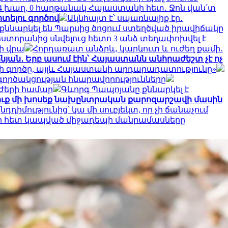
4 խաղ, 0 հաղթանակ Հայաստանի հետ․ Ջոն վան՛տ
տելու գործով
Ակնհայտ է՝ սպառնալիք էր․
քննարկել են Պարսից ծոցում ստեղծված իրավիճակը
եստորանից սնվելուց հետո 3 անձ տեղափոխվել է
ի վրա
Հորդառատ անձրև, կարկուտ և ուժեղ քամի․
նյան․ Երբ ասում էին՝ Հայաստանն անհրաժեշտ չէ ոչ
ոսի գործը, այլև Հայաստանի արդարադատությունը»
ործակցության հնարավորությունները
ւժերի համար
Գևորգ Պապոյանը քննարկել է
դուք մի խոսեք նախընտրական քարոզարշավի մասին
դդիմությունից՝ կա մի սուբյեկտ, որ չի ճանաչում
ւի հետ կապված միջադեպի մանրամասները