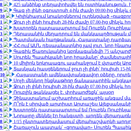
8
425 անձինք տեղափոխվել են ոստիկանություն․
9
Գազ չի լինի օգոստոսի 4-ին ժամը 09:00-ից մինչև 
10
Կիլիկիայում կրակոցներով ուղեկցված «ռազբ
1
Ջուր չի լինի հուլիսի 28-ին ժամը 07.00-ից մինչև հո
2
Խստորեն դատապարտում եմ Ռուբեն Ռուբինյանի
3
Դերասանին մեղադրում են մանկապղծության մե
4
Պատմական հաղթանակ․ Հայաստանը դարձավ 
5
ՀՀ-ում ԱՄՆ դեսպանատնից լավ լուր․ նոր հնար
6
Գագիկ Ծառուկյանից կբռնագանձվի 75 անշարժ գո
7
Սուրեն Պապիկյանի նոր հրամանը՝ ժամկետային
8
10 միլիոն երկրպագու պահանջում է վտարել Արգ
9
Տասնյակ հասցեներում ջուր չի լինի՝ հուլիսի 15-ին
10
Հայաստանի ամենավտանգավոր օձերը. որտե
1
Սոչի մեկնող ինքնաթիռը ճանապարհին անցկացրե
2
Ջուր չի լինի հուլիսի 28-ին ժամը 07.00-ից մինչև հո
3
Ռուբլին թանկացել է․ փոխարժեքն՝ այսօր
4
Չինաստանում աշխարհում առաջին անգամ մա
5
Ո՞րն է սիրված արտիստ Արտաշես Ալեքսանյա
6
Խստորեն դատապարտում եմ Ռուբեն Ռուբինյանի
7
Նորայրը մեկնել էր հանգստի, արդեն վերադառն
8
1/15 ընտրատեղամասում վերահաշվարկի արդյուն
9
Շառաչուն ապտակ՝ «զորավար» Սուրեն Պապի