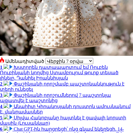
Ամենադիտված
1
Խստորեն դատապարտում եմ Ռուբեն
Ռուբինյանի կողմից Ստամբուլում թուրք տեսած
լինելը. Դանիել Իոաննիսյան
2
Փաշինյանի որոշմամբ պաշտոնանկություն է
տեղի ունեցել
3
Փաշինյանի որոշումներով 7 պաշտոնյա
ազատվել է պաշտոնից
4
Անահիտ Կիրակոսյանի դուստրն ամուսնանում
է. մանրամասներ
5
Սիլվա Հակոբյանը հայտնել է ցավալի կորստի
մասին (Լուսանկար)
6
Chat GPT-ին հարցրեցի՝ ոնց գնամ եկեղեցի. 14-