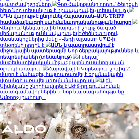
պատժամիջոցները
Գոռ Հակոբյանը որդու՝ Ֆելիքսի
հետ նոր տեսանյութ է հրապարակել (տեսանյութ)
ՍԴ-ն վարույթ է ընդունել Հայաստան–ԱՄՆ TRIPP
համաձայնագրի սահմանադրականության հարցը
Վեդիում կենցաղային հարցերի շուրջ ծագած
վիճաբանությունն ավարտվել է ծեծկռտուքով.
մասնակիցներից մեկը «Վեդի պլաստ» ՍՊԸ-ի
տնօրենի որդին է
ԱՄՆ-ն պատրաստվում է
միջուկային պատերազմի.Նոր ձերբակալություններ և
ռեպրեսիաներ (տեսանյութ)
4 մեդալ՝
մաթեմատիկական միջազգային ուսանողական
օլիմպիադայում
Հարավային Կորեայում շոգից 21
մարդ է մահացել. հայտարարվել է եղանակային
վտանգի առավելագույն մակարդակ
Ալեն
Սիմոնյանը շնորհավորել է ԱԺ 9-րդ գումարման
պատգամավորներին և նոր նախագահությանը
Ամբողջ լրահոսը »