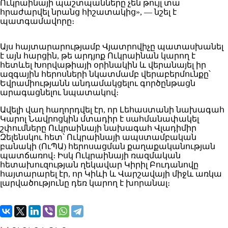
Ուկրաինայի պաշտպանները չեն թույլ տա
հրաժարվել նրանց հիշատակից», — նշել է
պատգամավորը։
Այս հայտարարությամբ Վյատրովիչը պատասխանել
է այն հարցին, թե արդյոք Ուկրաինան կարող է
հետևել Խորվաթիայի օրինակին և վերանայել իր
ազգային հերոսների նկատմամբ վերաբերմունքը՝
Եվրամիությանն անդամակցելու գործընթացն
արագացնելու նպատակով։
Ավելի վաղ հաղորդվել էր, որ Լեհաստանի նախագահ
Կարոլ Նավրոցկին մտադիր է սահմանափակել
շփումները Ուկրաինայի նախագահ Վլադիմիր
Զելենսկու հետ՝ Ուկրաինայի ապստամբական
բանակի (ՈւՊԱ) հերոսացման քաղաքականության
պատճառով։ Իսկ Ուկրաինայի ռազմական
հետախուզության ղեկավար Կիրիլ Բուդանովը
հայտարարել էր, որ Կիևի և Վարշավայի միջև առկա
լարվածությունը դեռ կարող է խորանալ։