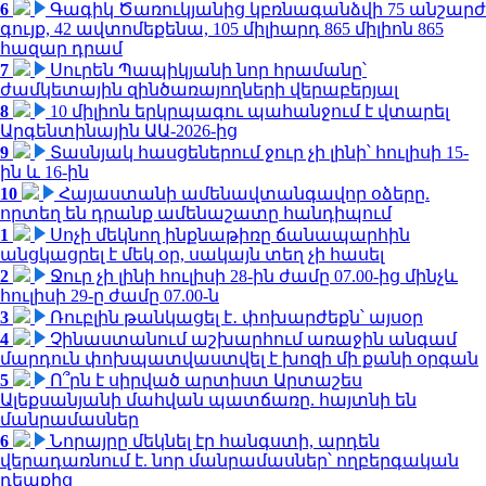
6
Գագիկ Ծառուկյանից կբռնագանձվի 75 անշարժ
գույք, 42 ավտոմեքենա, 105 միլիարդ 865 միլիոն 865
հազար դրամ
7
Սուրեն Պապիկյանի նոր հրամանը՝
ժամկետային զինծառայողների վերաբերյալ
8
10 միլիոն երկրպագու պահանջում է վտարել
Արգենտինային ԱԱ-2026-ից
9
Տասնյակ հասցեներում ջուր չի լինի՝ հուլիսի 15-
ին և 16-ին
10
Հայաստանի ամենավտանգավոր օձերը.
որտեղ են դրանք ամենաշատը հանդիպում
1
Սոչի մեկնող ինքնաթիռը ճանապարհին
անցկացրել է մեկ օր, սակայն տեղ չի հասել
2
Ջուր չի լինի հուլիսի 28-ին ժամը 07.00-ից մինչև
հուլիսի 29-ը ժամը 07.00-ն
3
Ռուբլին թանկացել է․ փոխարժեքն՝ այսօր
4
Չինաստանում աշխարհում առաջին անգամ
մարդուն փոխպատվաստվել է խոզի մի քանի օրգան
5
Ո՞րն է սիրված արտիստ Արտաշես
Ալեքսանյանի մահվան պատճառը. հայտնի են
մանրամասներ
6
Նորայրը մեկնել էր հանգստի, արդեն
վերադառնում է. նոր մանրամասներ՝ ողբերգական
դեպքից