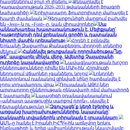
հասցեներում ջուր չի լինելու
Քննարկվել է
Կառավարության 2026–2031 թվականների ծրագրի
նախագիծը
Երիտասարդ ֆուտբոլիստը մահացել է
խաղի ժամանակ
Գեղարքունիքի մարզում բախվել
են «Jeep»-ն ու «Ford»-ը. կան վիրավորներ
Սա
աննախադեպ խայտառակություն է. Մելիքյանը՝
Կաթողիկոսի դեմ քրեական գործի և դատական
նիստի մասին (տեսանյութ)
Հրդեհ է բռնկվել
Երևանի Զաքարիա Քանաքեռցու փողոցի տներից
մեկում
Հանձնվել թուրքական ողորմածությա՞նը,
թե՞ պայքարել մինչև վերջ. Ավետիք Չալաբյանի
ուղերձը կալանավայրից
Նավագնացության խոշոր
ընկերությունները դիմել են ՄԱԿ-ին՝ Հորմուզի
նեղուցում վճարներ չգանձելու կոչով
Լոնդոնի
կենտրոնում դանակով զինված կինը հարձակվել է
չորս տղամարդու վրա
Ռուսական ԱԹՍ-ներ
արտադրող ընկերության ղեկավարի դեմ մահափորձ
է կատարվել
Լայպցիգի օդանավակայանում
«անհայտ պայթուցիկ սարքով դրոն». սկսվել է
հետաքննությունը
Զգուշացե՛ք կեղծ էջերից և
առցանց խարդախություններից, նպատակը՝
բանկային տվյալներին տիրանալն է (լուսանկար)
ԱՄՆ-ը հանել է Իրանի ԻՀՊԿ-ին առնչվող երկու
ինքնաթիռի և երեք ավիաընկերության նկատմամբ