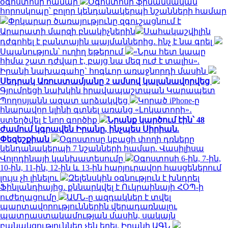
օգոստոսի համար
Օգոստոսի ֆինանսական
հորոսկոպը՝ բոլոր կենդանակերպի նշանների համար
Փրկարար ծառայությունը զգուշացնում է
Արարատի մարզի բնակիչներին
Սահակաշվիլին
դժգոհել է բանտային պայմաններից․ ինչ է նա գրել
Սպանություն՝ ուղիղ եթերում
«Նրա հետ կապը
հիմա շատ դժվար է, բայց նա մեզ ուժ է տալիս».
Իրանի նախագահը` հոգևոր առաջնորդի մասին
Սեդրակ Առուստամյանը 2 ամսով կալանավորվեց
Գյումրեցի նախկին իրավապաշտպան Կարապետ
Պողոսյանն ազատ արձակվեց
Կորած iPhone-ը
հնարավոր կլինի գտնել առանց «Լոկատորի»․
ստեղծվել է նոր գործիք
Նրանք կարծում էին՝ 48
ժամում կգրավեն Իրանը, ինչպես Սիրիան.
Փեզեշքիան
Օգոստոսը կբացի փողի դռները
կենդանակերպի 7 նշանների համար. Վասիլիսա
Վոլոդինայի կանխատեսումը
Օգոստոսի 6-ին, 7-ին,
10-ին, 11-ին, 12-ին և 13-ին հարյուրավոր հասցեներում
լույս չի լինելու
Զելենսկին օգնություն է խնդրել
Ֆինլանդիայից․ քննարկվել է Ուկրաինայի ՀՕՊ-ի
ուժեղացումը
ԱՄՆ-ը ազդակներ է տվել
պարտավորություններին վերադառնալու
պատրաստակամության մասին, սակայն
բանակցություններ չեն եղել. Իրանի ԱԳՆ