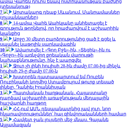
ամյա Վահեն դուրս եկավ ոստիկանության բաժնից
(տեսանյութ)
7
Արտակարգ դեպք Սևանում. Մանրամասներ
(լուսանկարներ)
8
14-ամյա Վահե Ապիկյանը անհետացել է
գրություն թողնելով, որ հրաժարվում է աշխարհիկ
կյանքից
9
Արջը 30 մետր բարձրությունից ցած է գցել և
սպանել կաթոլիկ սարկավագին
10
Ավարտվել է «Գող Բջե»-ին, «Տեցիկ»-ին ու
«Գոջո»-ին առնչվող քրեական վարույթի
նախաքննությունը. ինչ է պարզվել
1
Ջուր չի լինի հուլիսի 28-ին ժամը 07.00-ից մինչև
հուլիսի 29-ը ժամը 07.00-ն
2
Խստորեն դատապարտում եմ Ռուբեն
Ռուբինյանի կողմից Ստամբուլում թուրք տեսած
լինելը. Դանիել Իոաննիսյան
3
Պատմական հաղթանակ․ Հայաստանը
դարձավ աշխարհի առաջնության մեդալային
հաշվարկի հաղթող
4
ՀՀ-ում ԱՄՆ դեսպանատնից լավ լուր․ նոր
հնարավորություններ՝ հայ զինվորականների համար
5
Համլետ ջան լույսերի մեջ մնաս. Գայանե
Ասլամազյան