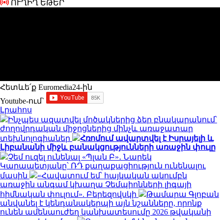
ՈՒՂԻՂ ԵԹԵՐ
Հետևե՛ք Euromedia24-ին
Youtube-ում`
Լրահոս
Ինչպես ազատվել մոծակներից ձեր բնակարանում՝
ժողովրդական միջոցներից մինչև առաջատար
տեխնոլոգիաներ
Հռոմում ավարտվել է Իսրայելի և
Լիբանանի միջև բանակցությունների առաջին փուլը
Չեմ ուզել ունենալ «Պլան Բ»․ Նարեկ
Կարապետյանը՝ ՌԴ քաղաքացիություն ունենալու
մասին
«Հավատում եմ՝ հայկական ակումբն
առաջին անգամ կխաղա Չեմպիոնների լիգայի
հիմնական փուլում». Բերեզովսկի
Թամարա Գլոբան
անվանել է կենդանակերպի այն նշանները, որոնք
ունեն ամենաուժեղ կանխատեսումը 2026 թվականի