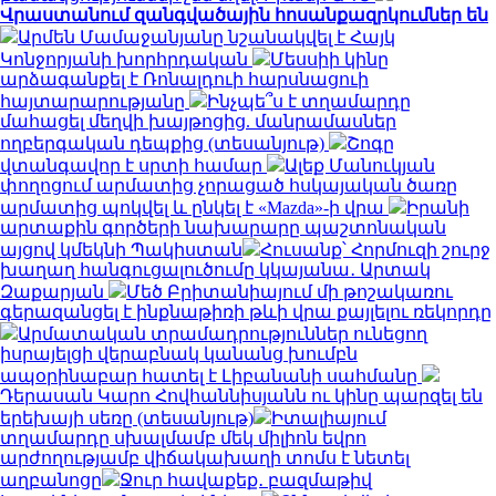
Վրաստանում զանգվածային հոսանքազրկումներ են
Արմեն Մամաջանյանը նշանակվել է Հայկ
Կոնջորյանի խորհրդական
Մեսսիի կինը
արձագանքել է Ռոնալդուի հարսնացուի
հայտարարությանը
Ինչպե՞ս է տղամարդը
մահացել մեղվի խայթոցից. մանրամասներ
ողբերգական դեպքից (տեսանյութ)
Շոգը
վտանգավոր է սրտի համար
Ալեք Մանուկյան
փողոցում արմատից չորացած հսկայական ծառը
արմատից պոկվել և ընկել է «Mazda»-ի վրա
Իրանի
արտաքին գործերի նախարարը պաշտոնական
այցով կմեկնի Պակիստան
Հուսանք՝ Հորմուզի շուրջ
խաղաղ հանգուցալուծումը կկայանա․ Արտակ
Զաքարյան
Մեծ Բրիտանիայում մի թոշակառու
գերազանցել է ինքնաթիռի թևի վրա քայլելու ռեկորդը
Արմատական տրամադրություններ ունեցող
իսրայելցի վերաբնակ կանանց խումբն
ապօրինաբար հատել է Լիբանանի սահմանը
Դերասան Կարո Հովհաննիսյանն ու կինը պարզել են
երեխայի սեռը (տեսանյութ)
Իտալիայում
տղամարդը սխալմամբ մեկ միլիոն եվրո
արժողությամբ վիճակախաղի տոմս է նետել
աղբանոցը
Ջուր հավաքեք․ բազմաթիվ