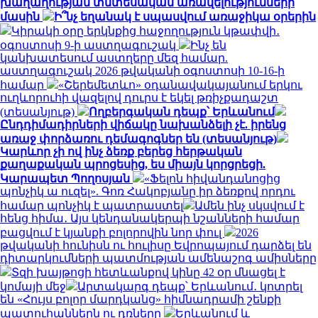
խաղաղության տնտեսական առավելությունների
մասին
Ի՞նչ եղանակ է սպասվում առաջիկա օրերին
Կիրակի օրը երկնքից հաջողություն կթափվի․
օգոստոսի 9-ի աստղագուշակ
Ինչ են
կանխատեսում աստղերը մեզ համար.
աստղագուշակ 2026 թվականի օգոստոսի 10-16-ի
համար
«Շերեմետևո» օդանավակայանում երկու
ուղևորուհի վազելով դուրս է եկել թռիչքադաշտ
(տեսանյութ)
Ողբերգական դեպք՝ Երևանում
Ընդդիմադիրների վիճակը նախանձելի չէ. իրենց
առաջ փորձառու դեմագոգներ են (տեսանյութ)
Կարևոր չի ով ինչ ձեռք բերեց հերթական
քաղաքական պրոցեսից, ես միայն կորցրեցի.
Կարապետ Պողոսյան
«Ֆելոն հիվանդանոցից
պոնչիկ ա ուզել». Գոռ Հակոբյանը իր ձեռքով որդու
համար պոնչիկ է պատրաստել
Ամեն ինչ սկսվում է
հենց հիմա․ Այս կենդանակերպի նշանների համար
բացվում է կյանքի բոլորովին նոր փուլ
2026
թվականի հունիսն ու հուլիսը Եվրոպայում դարձել են
դիտարկումների պատմության ամենաշոգ ամիսները
Տզի խայթոցի հետևանքով կինը 42 օր մնացել է
կոմայի մեջ
Արտակարգ դեպք՝ Երևանում․ կոտրել
են «Հույս բոլոր մարդկանց» հիմնադրամի շենքի
պատուհաններն ու դռները
Երևանում և