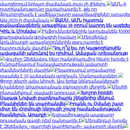
մարզերում երկար ժամանակ լույս չի լինելու
ԱՄՆ-ի
ոստիկանությունը բացահայտել է, թե որ
ֆուտբոլիստն է ամենաշատը uպառնալիքներ ստացել
ԱԱ-2026-ի ժամանակ
ՏԱՍՍ․ ԱՄՆ հատուկ
բանագնացներն առաջիկա 10 օրում կարող են այցելել
Կիև և Մոսկվա
Ինֆլուենսերներին կտուգանեն $5000
քաղաքական գովազդի համար
Մեդվեդևը
Արևմուտքի առաջնորդներին զգուշացրել է
հատուցման մասին
Դու ո՞վ ես, որ Կաթողիկոսին
ավազանի անունով ես դիմում․ Ամալյան (տեսանյութ)
Վուչիչը Զելենսկու հետ հանդիպումից հետո խոսել է
Ուկրաինայում հակամարտության ավարտի
ժամկետների մասին
Բելառուսում տղամարդը
սպանել է 10 ամսական աղջկան. Մանրամասներ
Փողը գետի պես կհոսի. Այս երեք կենդանակերպի
նշանները կհարստանան օգոստոսի վերջին
Մեսիի
ընտանիքում՝ ցավալի կորուստ
Խոշոր հրդեհ
Սայաթ Նովայի բարձրահարկ շենքերից մեկում.
Բնակիչներ են տարհանվել
Իրանն ու Օմանը շատ
մոտ են Հորմուզի նեղուցի շուրջ համաձայնության
հասնելուն․ Արաղչի
Եվրամիության պայքարը
ռուսական գազի դեմ դանդաղել է
Մեդվեդևը խոսել
է Զելենսկու «գարշելի կարիերայի» ավարտի մասին