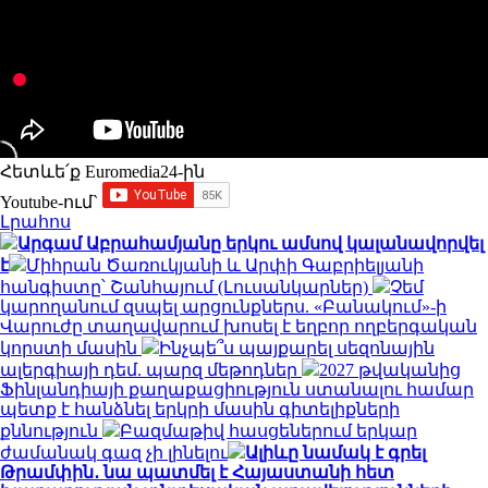
Հետևե՛ք Euromedia24-ին
Youtube-ում`
Լրահոս
Արգամ Աբրահամյանը երկու ամսով կալանավորվել
է
Միհրան Ծառուկյանի և Արփի Գաբրիելյանի
հանգիստը՝ Շանհայում (Լուսանկարներ)
Չեմ
կարողանում զսպել արցունքներս. «Բանակում»-ի
Վարուժը տաղավարում խոսել է եղբոր ողբերգական
կորստի մասին
Ինչպե՞ս պայքարել սեզոնային
ալերգիայի դեմ. պարզ մեթոդներ
2027 թվականից
Ֆինլանդիայի քաղաքացիություն ստանալու համար
պետք է հանձնել երկրի մասին գիտելիքների
քննություն
Բազմաթիվ հասցեներում երկար
ժամանակ գազ չի լինելու
Ալիևը նամակ է գրել
Թրամփին․ նա պատմել է Հայաստանի հետ