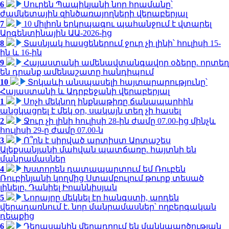
6
Սուրեն Պապիկյանի նոր հրամանը՝
ժամկետային զինծառայողների վերաբերյալ
7
10 միլիոն երկրպագու պահանջում է վտարել
Արգենտինային ԱԱ-2026-ից
8
Տասնյակ հասցեներում ջուր չի լինի՝ հուլիսի 15-
ին և 16-ին
9
Հայաստանի ամենավտանգավոր օձերը. որտեղ
են դրանք ամենաշատը հանդիպում
10
Տոկաևի անսպասելի հայտարարությունը՝
Հայաստանի և Ադրբեջանի վերաբերյալ
1
Սոչի մեկնող ինքնաթիռը ճանապարհին
անցկացրել է մեկ օր, սակայն տեղ չի հասել
2
Ջուր չի լինի հուլիսի 28-ին ժամը 07.00-ից մինչև
հուլիսի 29-ը ժամը 07.00-ն
3
Ո՞րն է սիրված արտիստ Արտաշես
Ալեքսանյանի մահվան պատճառը. հայտնի են
մանրամասներ
4
Խստորեն դատապարտում եմ Ռուբեն
Ռուբինյանի կողմից Ստամբուլում թուրք տեսած
լինելը. Դանիել Իոաննիսյան
5
Նորայրը մեկնել էր հանգստի, արդեն
վերադառնում է. նոր մանրամասներ՝ ողբերգական
դեպքից
6
Դերասանին մեղադրում են մանկապղծության