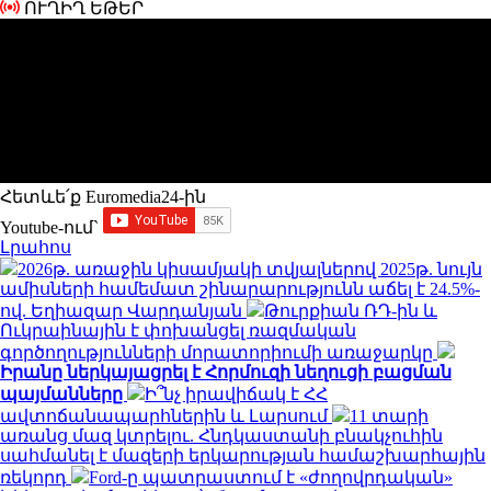
ՈՒՂԻՂ ԵԹԵՐ
Հետևե՛ք Euromedia24-ին
Youtube-ում`
Լրահոս
2026թ. առաջին կիսամյակի տվյալներով 2025թ. նույն
ամիսների համեմատ շինարարությունն աճել է 24.5%-
ով. Եղիազար Վարդանյան
Թուրքիան ՌԴ-ին և
Ուկրաինային է փոխանցել ռազմական
գործողությունների մորատորիումի առաջարկը
Իրանը ներկայացրել է Հորմուզի նեղուցի բացման
պայմանները
Ի՞նչ իրավիճակ է ՀՀ
ավտոճանապարհներին և Լարսում
11 տարի
առանց մազ կտրելու. Հնդկաստանի բնակչուհին
սահմանել է մազերի երկարության համաշխարհային
ռեկորդ
Ford-ը պատրաստում է «ժողովրդական»