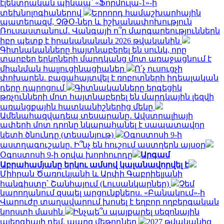
էլեկտրական պիկապ՝ «Ֆորմուլա-1»-ի
տեխնոլոգիաներով
Երրորդ համաշխարհային
պատերազմ, ՉԹՕ-ներ և իշխանափոխություն
Ռուսաստանում․ Վանգայի ո՞ր մարգարեություններն
իբր պետք է իրականանան 2026 թվականին
Գիտնականները հայտնաբերել են սունկ, որը
տարբեր երկրների մարդկանց մոտ առաջացնում է
միանման հալյուցինացիաներ
Ո՛չ ուսուցչի
փոխարեն. բացահայտվել է ռոբոտների իդեալական
դերը դպրոցում
Գիտնականները երգեցիկ
թռչունների մոտ հայտնաբերել են մարդկային լեզվի
առանցքային հատկանիշներից մեկը
Ամենահազվադեպ տեսարանը․ Ավստրալիայի
ափերի մոտ դրոնը նկարահանել է սապատավոր
կետի ծնունդը (տեսանյութ)
Օգոստոսի 9-ի
աստղագուշակը. Ի՞նչ են հուշում աստղերն այսօր
Օգոստոսի 9-ի օրվա խորհուրդը
Արգամ
Աբրահամյանը երկու ամսով կալանավորվել է
Միհրան Ծառուկյանի և Արփի Գաբրիելյանի
հանգիստը՝ Շանհայում (Լուսանկարներ)
Չեմ
կարողանում զսպել արցունքներս. «Բանակում»-ի
Վարուժը տաղավարում խոսել է եղբոր ողբերգական
կորստի մասին
Ինչպե՞ս պայքարել սեզոնային
ալերգիայի դեմ. պարզ մեթոդներ
2027 թվականից