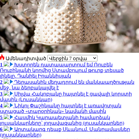
Ամենադիտված
1
Խստորեն դատապարտում եմ Ռուբեն
Ռուբինյանի կողմից Ստամբուլում թուրք տեսած
լինելը. Դանիել Իոաննիսյան
2
Դերասանին մեղադրում են մանկապղծության
մեջ․ նա ձերբակալվել է
3
Սիլվա Հակոբյանը հայտնել է ցավալի կորստի
մասին (Լուսանկար)
4
Նիկոլ Փաշինյանը հայտնել է առավոտյան
ստացած «տարօրինակ» նամակի մասին
5
Հասմիկ Կարապետյանի համարձակ
լուսանկարները՝ լողավազանից (լուսանկարներ)
6
Արտակարգ դեպք Սևանում. Մանրամասներ
(լուսանկարներ)