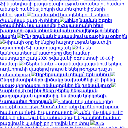
Ֆինլանդիայի քաղաքացիություն ստանալու համար
պետք է հանձնել երկրի մասին գիտելիքների
քննություն
Բազմաթիվ հասցեներում երկար
ժամանակ գազ չի լինելու
Ալիևը նամակ է գրել
Թրամփին․ նա պատմել է Հայաստանի հետ
խաղաղության տնտեսական առավելությունների
մասին
Ի՞նչ եղանակ է սպասվում առաջիկա օրերին
Կիրակի օրը երկնքից հաջողություն կթափվի․
օգոստոսի 9-ի աստղագուշակ
Ինչ են
կանխատեսում աստղերը մեզ համար.
աստղագուշակ 2026 թվականի օգոստոսի 10-16-ի
համար
«Շերեմետևո» օդանավակայանում երկու
ուղևորուհի վազելով դուրս է եկել թռիչքադաշտ
(տեսանյութ)
Ողբերգական դեպք՝ Երևանում
Ընդդիմադիրների վիճակը նախանձելի չէ. իրենց
առաջ փորձառու դեմագոգներ են (տեսանյութ)
Կարևոր չի ով ինչ ձեռք բերեց հերթական
քաղաքական պրոցեսից, ես միայն կորցրեցի.
Կարապետ Պողոսյան
«Ֆելոն հիվանդանոցից
պոնչիկ ա ուզել». Գոռ Հակոբյանը իր ձեռքով որդու
համար պոնչիկ է պատրաստել
Ամեն ինչ սկսվում է
հենց հիմա․ Այս կենդանակերպի նշանների համար
բացվում է կյանքի բոլորովին նոր փուլ
2026