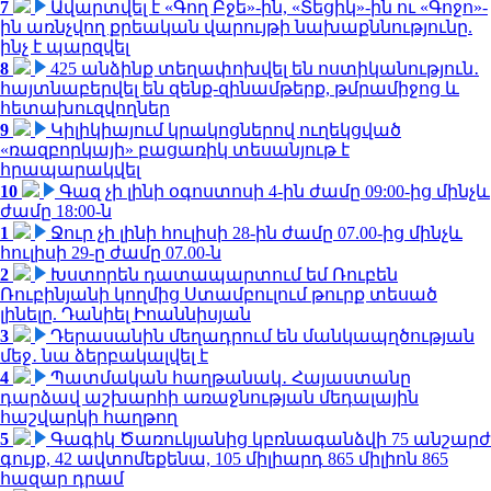
7
Ավարտվել է «Գող Բջե»-ին, «Տեցիկ»-ին ու «Գոջո»-
ին առնչվող քրեական վարույթի նախաքննությունը.
ինչ է պարզվել
8
425 անձինք տեղափոխվել են ոստիկանություն․
հայտնաբերվել են զենք-զինամթերք, թմրամիջոց և
հետախուզվողներ
9
Կիլիկիայում կրակոցներով ուղեկցված
«ռազբորկայի» բացառիկ տեսանյութ է
հրապարակվել
10
Գազ չի լինի օգոստոսի 4-ին ժամը 09:00-ից մինչև
ժամը 18:00-ն
1
Ջուր չի լինի հուլիսի 28-ին ժամը 07.00-ից մինչև
հուլիսի 29-ը ժամը 07.00-ն
2
Խստորեն դատապարտում եմ Ռուբեն
Ռուբինյանի կողմից Ստամբուլում թուրք տեսած
լինելը. Դանիել Իոաննիսյան
3
Դերասանին մեղադրում են մանկապղծության
մեջ․ նա ձերբակալվել է
4
Պատմական հաղթանակ․ Հայաստանը
դարձավ աշխարհի առաջնության մեդալային
հաշվարկի հաղթող
5
Գագիկ Ծառուկյանից կբռնագանձվի 75 անշարժ
գույք, 42 ավտոմեքենա, 105 միլիարդ 865 միլիոն 865
հազար դրամ