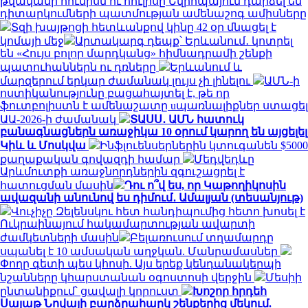
թվականի հունիսն ու հուլիսը Եվրոպայում դարձել են
դիտարկումների պատմության ամենաշոգ ամիսները
Տզի խայթոցի հետևանքով կինը 42 օր մնացել է
կոմայի մեջ
Արտակարգ դեպք՝ Երևանում․ կոտրել
են «Հույս բոլոր մարդկանց» հիմնադրամի շենքի
պատուհաններն ու դռները
Երևանում և
մարզերում երկար ժամանակ լույս չի լինելու
ԱՄՆ-ի
ոստիկանությունը բացահայտել է, թե որ
ֆուտբոլիստն է ամենաշատը uպառնալիքներ ստացել
ԱԱ-2026-ի ժամանակ
ՏԱՍՍ․ ԱՄՆ հատուկ
բանագնացներն առաջիկա 10 օրում կարող են այցելել
Կիև և Մոսկվա
Ինֆլուենսերներին կտուգանեն $5000
քաղաքական գովազդի համար
Մեդվեդևը
Արևմուտքի առաջնորդներին զգուշացրել է
հատուցման մասին
Դու ո՞վ ես, որ Կաթողիկոսին
ավազանի անունով ես դիմում․ Ամալյան (տեսանյութ)
Վուչիչը Զելենսկու հետ հանդիպումից հետո խոսել է
Ուկրաինայում հակամարտության ավարտի
ժամկետների մասին
Բելառուսում տղամարդը
սպանել է 10 ամսական աղջկան. Մանրամասներ
Փողը գետի պես կհոսի. Այս երեք կենդանակերպի
նշանները կհարստանան օգոստոսի վերջին
Մեսիի
ընտանիքում՝ ցավալի կորուստ
Խոշոր հրդեհ
Սայաթ Նովայի բարձրահարկ շենքերից մեկում.