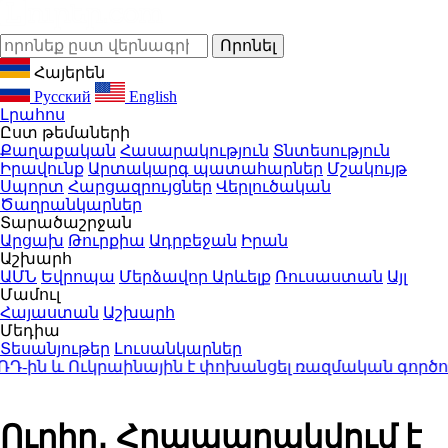
Հայերեն
Русский
English
Լրահոս
Ըստ թեմաների
Քաղաքական
Հասարակություն
Տնտեսություն
Իրավունք
Արտակարգ պատահարներ
Մշակույթ
Սպորտ
Հարցազրույցներ
Վերլուծական
Ծաղրանկարներ
Տարածաշրջան
Արցախ
Թուրքիա
Ադրբեջան
Իրան
Աշխարհ
ԱՄՆ
Եվրոպա
Մերձավոր Արևելք
Ռուսաստան
Այլ
Մամուլ
Հայաստան
Աշխարհ
Մեդիա
Տեսանյութեր
Լուսանկարներ
ին և Ուկրաինային է փոխանցել ռազմական գործողո
Ուղիղ․ Հրապարակվում է