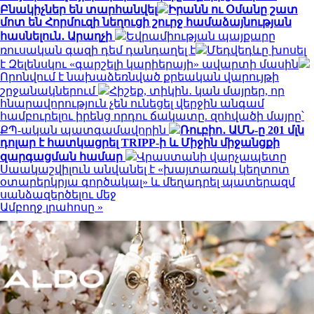
Բնակիչներ են տարհանվել
Իրանն ու Օմանը շատ
մոտ են Հորմուզի նեղուցի շուրջ համաձայնության
հասնելուն․ Արաղչի
Եվրամիության պայքարը
ռուսական գազի դեմ դանդաղել է
Մեդվեդևը խոսել
է Զելենսկու «գարշելի կարիերայի» ավարտի մասին
Որոնվում է նախաձեռնված քրեական վարույթի
շրջանակներում
Հիշեք, տիկին․ կան մայրեր, որ
հնարավորություն չեն ունեցել վերջին անգամ
համբուրելու իրենց որդու ճակատը. զոհվածի մայրը՝
ՔՊ-ական պատգամավորին
Ռուբիո․ ԱՄՆ-ը 201 մլն
դոլար է հատկացրել TRIPP-ի և Միջին միջանցքի
զարգացման համար
Վրաստանի վարչապետը
Սաակաշվիլուն անվանել է «խայտառակ կեղտոտ
օտարերկրյա գործակալ» և մեղադրել պատերազմ
սանձազերծելու մեջ
Ամբողջ լրահոսը »