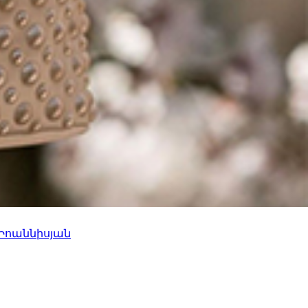
 Իոաննիսյան