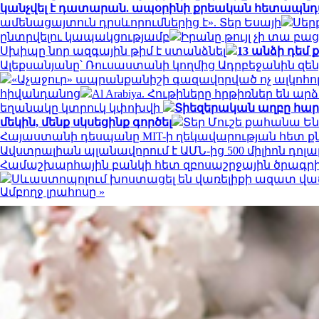
կանչվել է դատարան. ապօրինի քրեական հետապնդմ
ամենացայտուն դրսևորումներից է». Տեր Եսայի
Սեր
ընտրվելու կապակցությամբ
Իրանը թույլ չի տա բաց
Սխիպը նոր ազգային թիմ է ստանձնել
13 անձի դեմ
Ալեքսանյանը՝ Ռուսաստանի կողմից Ադրբեջանին զե
«Աչաջուր» ապրանքանիշի գազավորված ոչ ալկոհոլ
հիվանդանոց
Al Arabiya. Հութիները հրթիռներ ե
եղանակը կտրուկ կփոխվի
Տիեզերական աղբը հարվ
մեկին, մենք սկսեցինք գործել
Տեր Մուշե քահանա Են
Հայաստանի դեսպանը MIT-ի ղեկավարության հետ ք
Ավստրալիան պլանավորում է ԱՄՆ-ից 500 միլիոն դոլ
Համաշխարհային բանկի հետ զբոսաշրջային ծրագր
Սևաստոպոլում խոստացել են վառելիքի ազատ վաճ
Ամբողջ լրահոսը »