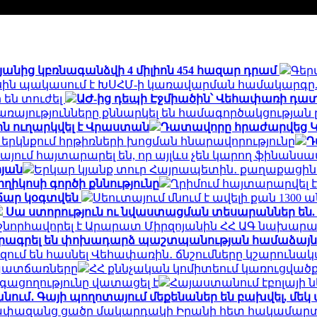
անից կբռնագանձվի 4 միլիոն 454 հազար դրամ
Գեր
սին պակասում է ԽՍՀՄ-ի կառավարման համակարգը.
 են տուժել
ԱԺ-ից դեպի Էջմիածին՝ Վեհափառի դա
յությունները քննարկել են համագործակցության ը
ին ուղարկվել է Վրաստան
Դատավորը հրաժարվեց Կա
երկնքում հրթիռների խոցման հնարավորությունը
Դ
այում հայտարարել են, որ այլևս չեն կարող ֆինանս
յան
Երկար կյանք տուր Հայրապետին․ քաղաքացին
ղիկոսի գործի քննությունը
Ղրիմում հայտարարվել 
ճար կօգտվեն
Սեուտայում մնում է ավելի քան 130
Սա ստորություն ու նվաստացման տեսարաններ են.
շնորհավորել է Արարատ Միրզոյանին ՀՀ ԱԳ նախար
տորագրել են փոխադարձ պաշտպանության համաձայ
զում են հասնել Վեհափառին․ ճնշումները կշարունա
ն պատճառները
ՀՀ քննչական կոմիտեում կառուցված
ացողությունը վատացել է
Հայաստանում էբոլայի 
ւմ․ Գայի պողոտայում մեքենաներ են բախվել, մեկ այլ
 չափազանց ցածր մակարդակի Իրանի հետ հակամարտ