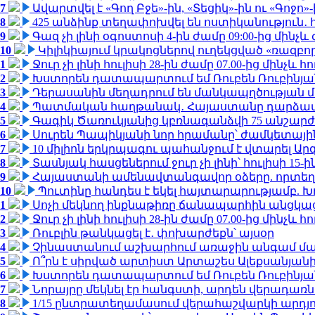
7
Ավարտվել է «Գող Բջե»-ին, «Տեցիկ»-ին ու «Գոջ
8
425 անձինք տեղափոխվել են ոստիկանություն․
9
Գազ չի լինի օգոստոսի 4-ին ժամը 09:00-ից մինչև 
10
Կիլիկիայում կրակոցներով ուղեկցված «ռազբ
1
Ջուր չի լինի հուլիսի 28-ին ժամը 07.00-ից մինչև հո
2
Խստորեն դատապարտում եմ Ռուբեն Ռուբինյանի
3
Դերասանին մեղադրում են մանկապղծության մե
4
Պատմական հաղթանակ․ Հայաստանը դարձավ 
5
Գագիկ Ծառուկյանից կբռնագանձվի 75 անշարժ գո
6
Սուրեն Պապիկյանի նոր հրամանը՝ ժամկետային
7
10 միլիոն երկրպագու պահանջում է վտարել Արգ
8
Տասնյակ հասցեներում ջուր չի լինի՝ հուլիսի 15-ին
9
Հայաստանի ամենավտանգավոր օձերը. որտեղ
10
Պուտինը հանդես է եկել հայտարարությամբ. Խո
1
Սոչի մեկնող ինքնաթիռը ճանապարհին անցկացրե
2
Ջուր չի լինի հուլիսի 28-ին ժամը 07.00-ից մինչև հո
3
Ռուբլին թանկացել է․ փոխարժեքն՝ այսօր
4
Չինաստանում աշխարհում առաջին անգամ մա
5
Ո՞րն է սիրված արտիստ Արտաշես Ալեքսանյա
6
Խստորեն դատապարտում եմ Ռուբեն Ռուբինյանի
7
Նորայրը մեկնել էր հանգստի, արդեն վերադառն
8
1/15 ընտրատեղամասում վերահաշվարկի արդյուն