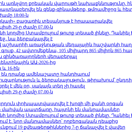
ո»-ին առնչվող քրեական վարույթի նախաքննությունը. ի
 հայտնաբերվել են զենք-զինամթերք, թմրամիջոց և հ
ժամը 18:00-ն
որկայի» բացառիկ տեսանյութ է հրապարակվել
ւլիսի 29-ը ժամը 07.00-ն
 կողմից Ստամբուլում թուրք տեսած լինելը. Դանիել
ջ․ նա ձերբակալվել է
աշխարհի առաջնության մեդալային հաշվարկի հաղ
ւյք, 42 ավտոմեքենա, 105 միլիարդ 865 միլիոն 865 հ
 զինծառայողների վերաբերյալ
ենտինային ԱԱ-2026-ից
 և 16-ին
 են դրանք ամենաշատը հանդիպում
ւզարկություն և ձերբակալություն․ թիրախում՝ ընդդ
լ է մեկ օր, սակայն տեղ չի հասել
ւլիսի 29-ը ժամը 07.00-ն
րդուն փոխպատվաստվել է խոզի մի քանի օրգան
նի մահվան պատճառը. հայտնի են մանրամասներ
 կողմից Ստամբուլում թուրք տեսած լինելը. Դանիել
ում է. նոր մանրամասներ՝ ողբերգական դեպքից
քում 19 քվեաթերթիկներից 7-ը ճանաչվել է վավեր