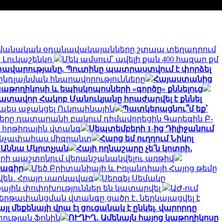
մանական օդանավակայանները շտապ տեղադրում
 Լուկաշենկո
Մեկ ամսում՝ ավելի քան 400 հազար քմ
տավարությանը. Պուտինը պատրաստվում է փորձել
նդլայնման հնարավորությունները
Հայաստանից
թողիկոսի և եպիսկոպոսների «գործը» քննելուց
ատավոր Հակոբ Մանուկյանը հրաժարվել է քննել
ապես աջակցել Ուկրաինային
Պատկերացնու՞մ եք՝
երը դատարանի բակում դիմավորեցին Գարեգին Բ-
է հրթիռային վտանգ
Սեպտեմբերի 1-ից Դիլիջանում
0 անչափահաս միգրանտ
Հարց եմ ուղղում Նիկոլ
 Աննա Մկրտչյան
Հայի ողնաշարը չե՛ն կոտրի․
արի պաշտոնում վերանշանակվելու առթիվ
նագիր
Մեծ Բրիտանիայի և Իռլանդիայի Հայոց թեմը
կվեն․ Հրայր սարկավագ
Սերգեյ Սեմակը
քային փոփոխություններ են կատարվել
ԱԺ-ում
ներթափանցման վտանգը ցածր է․ ներկայացվել է
 մեքենայի վրա էլ ցուցանակ է ընկել. վարորդը
ության ֆոնին
ՈՒՂԻՂ․ Ամենայն հայոց կաթողիկոսը