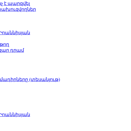
նչ է պարզվել
ետախուզվողներ
 Իոաննիսյան
թող
ազար դրամ
իմադիրները (տեսանյութ)
 Իոաննիսյան