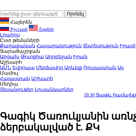
Հայերեն
Русский
English
Լրահոս
Ըստ թեմաների
Քաղաքական
Հասարակություն
Տնտեսություն
Իրավո
Տարածաշրջան
Արցախ
Թուրքիա
Ադրբեջան
Իրան
Աշխարհ
ԱՄՆ
Եվրոպա
Մերձավոր Արևելք
Ռուսաստան
Այլ
Մամուլ
Հայաստան
Աշխարհ
Մեդիա
Տեսանյութեր
Լուսանկարներ
18:30
Տաթև համայնքի նախկին ղե
Գագիկ Ծառուկյանին առնչվ
ձերբակալված է. ՔԿ