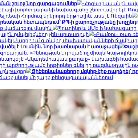
ան շուրջ նոր զարգացումներ
«Հոգևորականին ավա
բիայի խորհրդարանի նախագահը շնորհավորել է Ռու
ել դեպի Հորմուզ երկրորդ երթուղին, ասել է Ռեզաին
 քրեական հետապնդում՝ ՔՊ-ի քարոզչությանը խոչընդո
նք վաճառելու մասին
Պուտինը և ԱՄԷ-ի նախագահը 
ային ըմպելիքները չեն արտադրվի
«Բամբու» բար-ռ
ն արձակել Մարիբում գտնվող փախստականների ճամբար
ածել է Լուսնին․ նոր խառնարան է առաջացել
Փաշի
գիբարյան․ «Քննության է դրված ոչ միայն Կաթողիկ
ննարկել է «Ակադեմիական քաղաք» նախագծի համագ
արի արժողությամբ հրթիռներ գնել իր ռազմաօդային ո
ի ընթացքը
Ծիծեռնակաբերդը մզկիթ էիք դարձրել՝ 
առք սկսել մի շարք բենզալցակայաններում