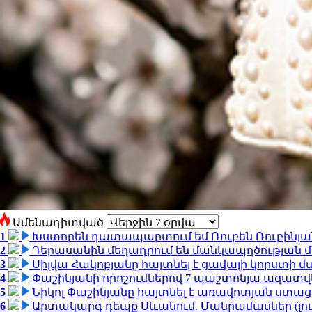
Ամենադիտված
1
Խստորեն դատապարտում եմ Ռուբեն Ռուբինյանի
2
Դերասանին մեղադրում են մանկապղծության մե
3
Սիլվա Հակոբյանը հայտնել է ցավալի կորստի մ
4
Փաշինյանի որոշումներով 7 պաշտոնյա ազատվ
5
Նիկոլ Փաշինյանը հայտնել է առավոտյան ստ
6
Արտակարգ դեպք Սևանում. Մանրամասներ (լո