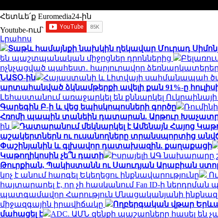
Հետևե՛ք Euromedia24-ին
Youtube-ում`
Լրահոս
Տաթև համայնքի նախկին ղեկավար Մուրադ Սիմոնյ
են պաշտպանական միջոցներ դրոններից
Բելառու
ոչնչացված պահեստ․ հարյուրավոր ձեռնարկատերեր
ՆԱՏՕ-ին
Հայաստանի և Լիտվայի սահմանապահ ծառա
արտահանված ձկնամթերքի ավելի քան 91%-ը հուլիս
Լեհաստանում առաջարկել են քննարկել Ուկրաինայի 
Գարեգին Բ-ի և վեց եպիսկոպոսների գործը
Ռումինի
Հռոմի պապին տանեին դատարան. Արթուր Խաչատր
ին
Դատարանում մեկնարկել է Ամենայն Հայոց Կաթո
աշակերտներն ու ուսանողները տրանսպորտից անվ
Փաշինյանին և գլխավոր դատախազին. քաղաքացի
Կաթողիկոսին չե՞ն դատի
Իսրայելի ԱԳ նախարարը 
Թուրքիան, Պակիստանն ու Սաուդյան Արաբիան ս
կոչ է անում հարգել Եկեղեցու ինքնավարությունը
Ու
հայտարարել է, որ չի հասկանում Fan ID-ի ներդրմա
պատգամավոր Հարություն Մնացականյանի ինքնազգ
միջազգային իրավիճակը
Ողբերգական վթար Երևանո
մահացել է
ADC. ԱՄՆ զենքի պաշարները հասել են