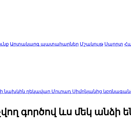
ւնք
Արտակարգ պատահարներ
Մշակույթ
Սպորտ
Հա
կավար Մուրադ Սիմոնյանից կբռնագանձվի 4 միլիոն
ող գործով ևս մեկ անձի են