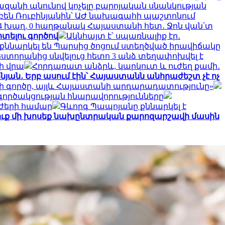
զանի անունով կոչելը բարոյական սնանկության
բեն Ռուբինյանին՝ ԱԺ նախագահի պաշտոնում
4 խաղ, 0 հաղթանակ Հայաստանի հետ․ Ջոն վան՛տ
տելու գործով
Ակնհայտ է՝ սպառնալիք էր․
քննարկել են Պարսից ծոցում ստեղծված իրավիճակը
եստորանից սնվելուց հետո 3 անձ տեղափոխվել է
ի վրա
Հորդառատ անձրև, կարկուտ և ուժեղ քամի․
նյան․ Երբ ասում էին՝ Հայաստանն անհրաժեշտ չէ ոչ
ոսի գործը, այլև Հայաստանի արդարադատությունը»
ործակցության հնարավորությունները
ւժերի համար
Գևորգ Պապոյանը քննարկել է
դուք մի խոսեք նախընտրական քարոզարշավի մասին