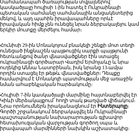
Սահմանապահ ծառայության տվյալներով՝
կասկածյալը հուլիսի 1-ին հատել է Ուկրաինայի
պետական սահմանը սահմանային անցակետերից
մեկով, և այդ պահին իրավապահները որևէ
իրավական հիմք չեն ունեցել նրան ձերբակալելու կամ
երկիր մուտքը մերժելու համար։
Հունիսի 29-ին Մոնակոյում բնակելի շենքի մոտ տեղի
ունեցած ինքնաշեն պայթուցիկ սարքի պայթյունի
հետևանքով ծանր վնասվածքներ էին ստացել
ուկրաինացի գործարար Վադիմ Երմոլաևը և նրա
ուղեկից Աննա Նասոբինան, իսկ նրանց 13-ամյա
որդին ստացել էր թեթև վնասվածքներ։ Դեպքը
համարվում է Մոնակոյի պատմության մեջ առաջին
նման ահաբեկչական հարձակումը։
Հուլիսի 7-ին կասկածյալի մարմինը հայտնաբերվել էր
Կիևի մերձակայքում՝ հողի տակ թաղված վիճակում։
Նրա որոնումներն իրականացնում էր
Ինտերպոլը
։
Գործի շրջանակում ձերբակալվել են Ուկրաինայի
պաշտպանության նախարարության գլխավոր
հետախուզական վարչության գործող սպա և
իրավապահ մարմինների նախկին աշխատակից։