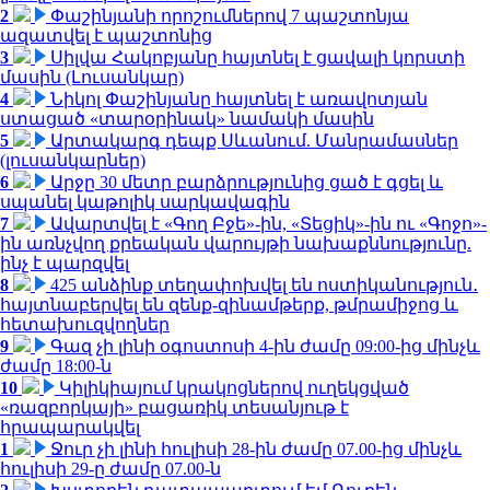
2
Փաշինյանի որոշումներով 7 պաշտոնյա
ազատվել է պաշտոնից
3
Սիլվա Հակոբյանը հայտնել է ցավալի կորստի
մասին (Լուսանկար)
4
Նիկոլ Փաշինյանը հայտնել է առավոտյան
ստացած «տարօրինակ» նամակի մասին
5
Արտակարգ դեպք Սևանում. Մանրամասներ
(լուսանկարներ)
6
Արջը 30 մետր բարձրությունից ցած է գցել և
սպանել կաթոլիկ սարկավագին
7
Ավարտվել է «Գող Բջե»-ին, «Տեցիկ»-ին ու «Գոջո»-
ին առնչվող քրեական վարույթի նախաքննությունը.
ինչ է պարզվել
8
425 անձինք տեղափոխվել են ոստիկանություն․
հայտնաբերվել են զենք-զինամթերք, թմրամիջոց և
հետախուզվողներ
9
Գազ չի լինի օգոստոսի 4-ին ժամը 09:00-ից մինչև
ժամը 18:00-ն
10
Կիլիկիայում կրակոցներով ուղեկցված
«ռազբորկայի» բացառիկ տեսանյութ է
հրապարակվել
1
Ջուր չի լինի հուլիսի 28-ին ժամը 07.00-ից մինչև
հուլիսի 29-ը ժամը 07.00-ն