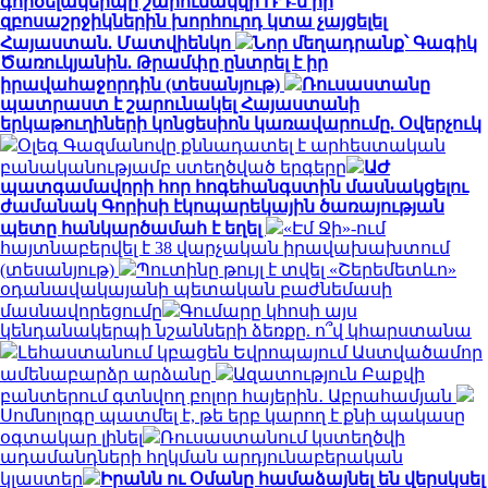
գործելակերպը շարունակվի ՌԴ-ն իր
զբոսաշրջիկներին խորհուրդ կտա չայցելել
Հայաստան. Մատվիենկո
Նոր մեղադրանք՝ Գագիկ
Ծառուկյանին. Թրամփը ընտրել է իր
իրավահաջորդին (տեսանյութ)
Ռուսաստանը
պատրաստ է շարունակել Հայաստանի
երկաթուղիների կոնցեսիոն կառավարումը. Օվերչուկ
Օլեգ Գազմանովը քննադատել է արհեստական
բանականությամբ ստեղծված երգերը
ԱԺ
պատգամավորի հոր հոգեհանգստին մասնակցելու
ժամանակ Գորիսի էկոպարեկային ծառայության
պետը հանկարծամահ է եղել
«Էմ Ջի»-ում
հայտնաբերվել է 38 վարչական իրավախախտում
(տեսանյութ)
Պուտինը թույլ է տվել «Շերեմետևո»
օդանավակայանի պետական բաժնեմասի
մասնավորեցումը
Գումարը կհոսի այս
կենդանակերպի նշանների ձեռքը. ո՞վ կհարստանա
Լեհաստանում կբացեն Եվրոպայում Աստվածամոր
ամենաբարձր արձանը
Ազատություն Բաքվի
բանտերում գտնվող բոլոր հայերին․ Աբրահամյան
Սոմնոլոգը պատմել է, թե երբ կարող է քնի պակասը
օգտակար լինել
Ռուսաստանում կստեղծվի
ադամանդների հղկման արդյունաբերական
կլաստեր
Իրանն ու Օմանը համաձայնել են վերսկսել