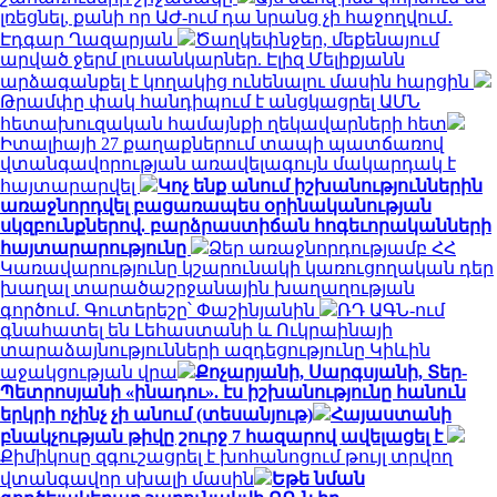
լռեցնել, քանի որ ԱԺ-ում դա նրանց չի հաջողվում․
Էդգար Ղազարյան
Ծաղկեփնջեր, մեքենայում
արված ջերմ լուսանկարներ. Էլիզ Մելիքյանն
արձագանքել է կողակից ունենալու մասին հարցին
Թրամփը փակ հանդիպում է անցկացրել ԱՄՆ
հետախուզական համայնքի ղեկավարների հետ
Իտալիայի 27 քաղաքներում տապի պատճառով
վտանգավորության առավելագույն մակարդակ է
հայտարարվել
Կոչ ենք անում իշխանություններին
առաջնորդվել բացառապես օրինականության
սկզբունքներով. բարձրաստիճան հոգեւորականների
հայտարարությունը
Ձեր առաջնորդությամբ ՀՀ
Կառավարությունը կշարունակի կառուցողական դեր
խաղալ տարածաշրջանային խաղաղության
գործում. Գուտերեշը՝ Փաշինյանին
ՌԴ ԱԳՆ-ում
գնահատել են Լեհաստանի և Ուկրաինայի
տարաձայնությունների ազդեցությունը Կիևին
աջակցության վրա
Քոչարյանի, Սարգսյանի, Տեր-
Պետրոսյանի «ինադու». էս իշխանությունը հանուն
երկրի ոչինչ չի անում (տեսանյութ)
Հայաստանի
բնակչության թիվը շուրջ 7 հազարով ավելացել է
Քիմիկոսը զգուշացրել է խոհանոցում թույլ տրվող
վտանգավոր սխալի մասին
Եթե նման