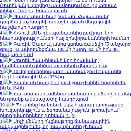
2
Խստորեն դատապարտում եմ Ռուբեն
Ռուբինյանի կողմից Ստամբուլում թուրք տեսած
լինելը. Դանիել Իոաննիսյան
3
Պատմական հաղթանակ․ Հայաստանը
դարձավ աշխարհի առաջնության մեդալային
հաշվարկի հաղթող
4
ՀՀ-ում ԱՄՆ դեսպանատնից լավ լուր․ նոր
հնարավորություններ՝ հայ զինվորականների համար
5
Գագիկ Ծառուկյանից կբռնագանձվի 75 անշարժ
գույք, 42 ավտոմեքենա, 105 միլիարդ 865 միլիոն 865
հազար դրամ
6
Սուրեն Պապիկյանի նոր հրամանը՝
ժամկետային զինծառայողների վերաբերյալ
7
10 միլիոն երկրպագու պահանջում է վտարել
Արգենտինային ԱԱ-2026-ից
8
Տասնյակ հասցեներում ջուր չի լինի՝ հուլիսի 15-
ին և 16-ին
9
Հայաստանի ամենավտանգավոր օձերը. որտեղ
են դրանք ամենաշատը հանդիպում
10
Պուտինը հանդես է եկել հայտարարությամբ.
Խուզարկություն և ձերբակալություն․ թիրախում՝
ընդդիմադիրները (տեսանյութ)
1
Սոչի մեկնող ինքնաթիռը ճանապարհին
անցկացրել է մեկ օր, սակայն տեղ չի հասել