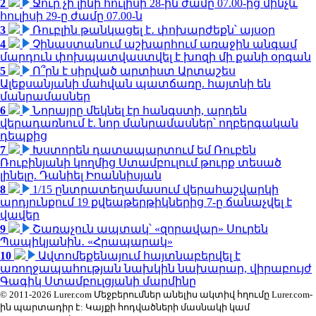
2
Ջուր չի լինի հուլիսի 28-ին ժամը 07.00-ից մինչև
հուլիսի 29-ը ժամը 07.00-ն
3
Ռուբլին թանկացել է․ փոխարժեքն՝ այսօր
4
Չինաստանում աշխարհում առաջին անգամ
մարդուն փոխպատվաստվել է խոզի մի քանի օրգան
5
Ո՞րն է սիրված արտիստ Արտաշես
Ալեքսանյանի մահվան պատճառը. հայտնի են
մանրամասներ
6
Նորայրը մեկնել էր հանգստի, արդեն
վերադառնում է. նոր մանրամասներ՝ ողբերգական
դեպքից
7
Խստորեն դատապարտում եմ Ռուբեն
Ռուբինյանի կողմից Ստամբուլում թուրք տեսած
լինելը. Դանիել Իոաննիսյան
8
1/15 ընտրատեղամասում վերահաշվարկի
արդյունքում 19 քվեաթերթիկներից 7-ը ճանաչվել է
վավեր
9
Շառաչուն ապտակ՝ «զորավար» Սուրեն
Պապիկյանին․ «Հրապարակ»
10
Ավտոմեքենայում հայտնաբերվել է
առողջապահության նախկին նախարար, վիրաբույժ
Գագիկ Ստամբուլցյանի մարմինը
© 2011-2026 Lurer.com Մեջբերումներ անելիս ակտիվ հղումը Lurer.com-
ին պարտադիր է: Կայքի հոդվածների մասնակի կամ