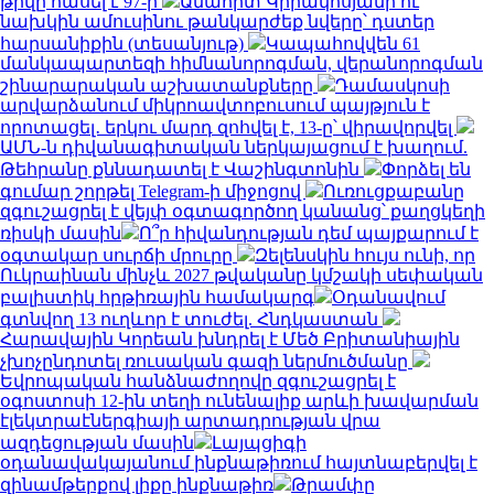
թիվը հասել է 97-ի
Անահիտ Կիրակոսյանի ու
նախկին ամուսինու թանկարժեք նվերը՝ դստեր
հարսանիքին (տեսանյութ)
Կապահովվեն 61
մանկապարտեզի հիմնանորոգման, վերանորոգման
շինարարական աշխատանքները
Դամասկոսի
արվարձանում միկրոավտոբուսում պայթյուն է
որոտացել․ երկու մարդ զոհվել է, 13-ը՝ վիրավորվել
ԱՄՆ-ն դիվանագիտական ներկայացում է խաղում.
Թեհրանը քննադատել է Վաշինգտոնին
Փորձել են
գումար շորթել Telegram-ի միջոցով
Ուռուցքաբանը
զգուշացրել է վեյփ օգտագործող կանանց՝ քաղցկեղի
ռիսկի մասին
Ո՞ր հիվանդության դեմ պայքարում է
օգտակար սուրճի մրուրը
Զելենսկին հույս ունի, որ
Ուկրաինան մինչև 2027 թվականը կմշակի սեփական
բալիստիկ հրթիռային համակարգ
Օդանավում
գտնվող 13 ուղևոր է տուժել. Հնդկաստան
Հարավային Կորեան խնդրել է Մեծ Բրիտանիային
չխոչընդոտել ռուսական գազի ներմուծմանը
Եվրոպական հանձնաժողովը զգուշացրել է
օգոստոսի 12-ին տեղի ունենալիք արևի խավարման
էլեկտրաէներգիայի արտադրության վրա
ազդեցության մասին
Լայպցիգի
օդանավակայանում ինքնաթիռում հայտնաբերվել է
զինամթերքով լիքը ինքնաթիռ
Թրամփը