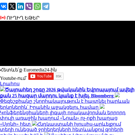
ՈՒՂԻՂ ԵԹԵՐ
Հետևե՛ք Euromedia24-ին
Youtube-ում`
Լրահոս
Ծայրահեղ շոգը 2026 թվականին Եվրոպայում ավելի
քան 25 հազար մարդու կյանք է խլել. Bloomberg
Փեզեշքիանը շնորհակալություն է հայտնել հարևան
երկրներին՝ Իրանին աջակցելու համար
Կոնֆերենցիաների լիգայի որակավորման երրորդ
փուլի առաջին խաղում «Նոան» ոչ-ոքի խաղաց
«Սյոնի» հետ
Հնդկաստանի հյուսիս-արևելքում
տեղի ունեցած ջրհեղեղների հետևանքով զոհերի