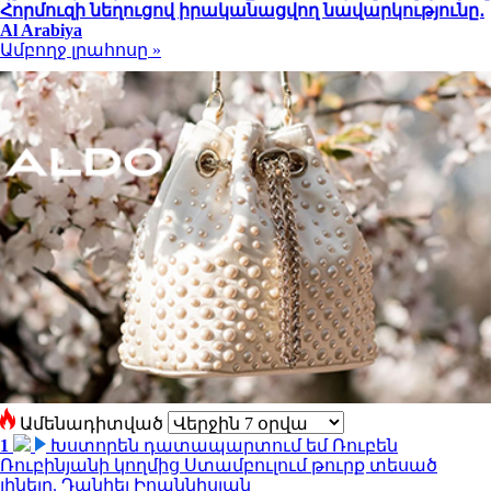
Հորմուզի նեղուցով իրականացվող նավարկությունը․
Al Arabiya
Ամբողջ լրահոսը »
Ամենադիտված
1
Խստորեն դատապարտում եմ Ռուբեն
Ռուբինյանի կողմից Ստամբուլում թուրք տեսած
լինելը. Դանիել Իոաննիսյան