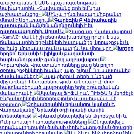
պաշտպանել է ԱՄՆ պաշտպանության
նախարարին․ «Չափազանց գոհ եմ նրա
աշխատանքից»
Մինչև հինգ հազար միգրանտ
մնում է Սեուտայում
Գարեգին Բ Վեփահառին
դատարան կանչելն անընդունելի է եւ
դատապարտելի. Արամ Ա
Գարգառ բնակավայրում
«KamAZ» մակնիշի բետոնախառնիչը դուրս է եկել
ճանապարհի երթևեկելի հատվածից, կողաշրջվել և
բшխվել մոտակա տան պատին․ կա վիրшվոր
Խոշոր
հրդեհ՝ Երևանի Սիլիկյան թաղամասի
հարևանությամբ գտնվող աղբավայրում
Կոբախիձե. Վրաստանի դռները բաց են բոլոր
զբոսաշրջիկների համար, այդ թվում՝ Ռուսաստանից
ժամանածների
Լայպցիգում տեղի ունեցած
միջադեպի հետաքննություն․ անօդաչուի մոտ
հայտնաբերված պայթուցիկը եղել է ռազմական
մակարդակի
Սկանդալ ՖԻՖԱ-ում․ ՈՒԵՖԱ-ն մերժել է
Ինֆանտինոյի ներողությունը և պահպանում է
բոյկոտը
Զոհասեղանին երևանցու կյանքն է․
Վարդանյանը՝ Երևանի օդի որակի մասին
(տեսանյութ)
Կիևում քննարկվել են Ադրբեջանի և
Ուկրաինայի հարաբերությունները
Ընդլայնվել է
տրանսպորտային ծախսի փոխհատուցման ծրագրի
շահառուների շրջանակը
Այս ձևով ինձ փորձում են