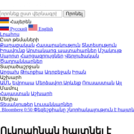
Հայերեն
Русский
English
Լրահոս
Ըստ թեմաների
Քաղաքական
Հասարակություն
Տնտեսություն
Իրավունք
Արտակարգ պատահարներ
Մշակույթ
Սպորտ
Հարցազրույցներ
Վերլուծական
Ծաղրանկարներ
Տարածաշրջան
Արցախ
Թուրքիա
Ադրբեջան
Իրան
Աշխարհ
ԱՄՆ
Եվրոպա
Մերձավոր Արևելք
Ռուսաստան
Այլ
Մամուլ
Հայաստան
Աշխարհ
Մեդիա
Տեսանյութեր
Լուսանկարներ
omberg
0:50
Փեզեշքիանը շնորհակալություն է հայտնել
Ուկրաինան հայտնել է