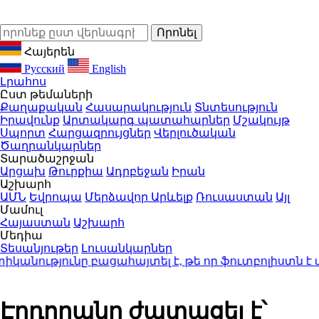
Հայերեն
Русский
English
Լրահոս
Ըստ թեմաների
Քաղաքական
Հասարակություն
Տնտեսություն
Իրավունք
Արտակարգ պատահարներ
Մշակույթ
Սպորտ
Հարցազրույցներ
Վերլուծական
Ծաղրանկարներ
Տարածաշրջան
Արցախ
Թուրքիա
Ադրբեջան
Իրան
Աշխարհ
ԱՄՆ
Եվրոպա
Մերձավոր Արևելք
Ռուսաստան
Այլ
Մամուլ
Հայաստան
Աշխարհ
Մեդիա
Տեսանյութեր
Լուսանկարներ
նությունը բացահայտել է, թե որ ֆուտբոլիստն է ա
Էրդողանը ժպտացել է՝