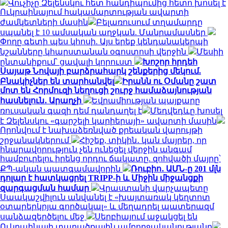
Վուչիչը Զելենսկու հետ հանդիպումից հետո խոսել է
Ուկրաինայում հակամարտության ավարտի
ժամկետների մասին
Բելառուսում տղամարդը
սպանել է 10 ամսական աղջկան. Մանրամասներ
Փողը գետի պես կհոսի. Այս երեք կենդանակերպի
նշանները կհարստանան օգոստոսի վերջին
Մեսիի
ընտանիքում՝ ցավալի կորուստ
Խոշոր հրդեհ
Սայաթ Նովայի բարձրահարկ շենքերից մեկում.
Բնակիչներ են տարհանվել
Իրանն ու Օմանը շատ
մոտ են Հորմուզի նեղուցի շուրջ համաձայնության
հասնելուն․ Արաղչի
Եվրամիության պայքարը
ռուսական գազի դեմ դանդաղել է
Մեդվեդևը խոսել
է Զելենսկու «գարշելի կարիերայի» ավարտի մասին
Որոնվում է նախաձեռնված քրեական վարույթի
շրջանակներում
Հիշեք, տիկին․ կան մայրեր, որ
հնարավորություն չեն ունեցել վերջին անգամ
համբուրելու իրենց որդու ճակատը. զոհվածի մայրը՝
ՔՊ-ական պատգամավորին
Ռուբիո․ ԱՄՆ-ը 201 մլն
դոլար է հատկացրել TRIPP-ի և Միջին միջանցքի
զարգացման համար
Վրաստանի վարչապետը
Սաակաշվիլուն անվանել է «խայտառակ կեղտոտ
օտարերկրյա գործակալ» և մեղադրել պատերազմ
սանձազերծելու մեջ
Սերբիայում աջակցել են
Ուկրաինայի տարածքային ամբողջականությանը