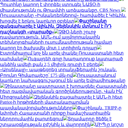
Պուտինը կարող է փորձել ստուգել ՆԱՏՕ-ի
միասնությունն ու Թրամփի արձագանքը. CBS News
Ռուսաստանը «Իսկանդերներով» հարվածել է Կիևին․
խոցվել է երկու կարևոր օբյեկտ
Փաշինյանը
զանգահարել է Ալիևին. Զելենսկին մտնում է ՌԴ
դաշնակցի «տարածք»
ՉԹՕ-ների շուրջ
դավադրություն․ ԱՄՆ-ում այլմոլորակային
տեխնոլոգիաների ուսումնասիրության համար
կարող էր ծախսվել մոտ 1 տրիլիոն դոլար
Էստոնիայում կոչ են արել փակել Ռուսաստանի հետ
սահմանը
Ուգալդեի գոլը խաղադրույք կատարած
անձին ավելի քան 2,5 միլիոն ռուբլի է բերել
«Արսենալը» պայթեցրեց տրանսֆերային շուկան․
Բրունո Գիմարայեշը՝ £75 մլն-ով
Ռուսաստանում
կարևոր նախազգուշացում են արել Եվրամիությանը
Չինաստանը պատրաստ է խորացնել Հայաստանի
հետ ռազմավարական գործընկերությունը․ Վան Ին՝
Միրզոյանին
Զելենսկին բացահայտել է ԱՄՆ-ի հետ
Patriot-ի հրթիռների մատակարարման
պայմանավորվածությունները
Փաշինյան․ TRIPP-ը
կփոխի Հայաստանի դիրքը համաշխարհային
ներդրումային քարտեզում
Տղամարդը ծեծել է
շտապօգնության բժշկին և վարորդին
ՄԻՊ-ը կոշտ