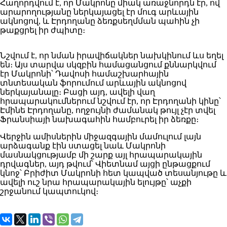
Հաղորդվում է, որ Մակրոնը միակ առաջնորդն էր, ով
արարողությանը ներկայացել էր մուգ արևային
ակնոցով, և Էրդողանը ձեռքսեղմման պահին չի
թաքցրել իր ժպիտը։
Նշվում է, որ նման իրավիճակներ նախկինում ևս եղել
են։ Այս տարվա սկզբին համացանցում քննարկվում
էր Մակրոնի՝ Դավոսի համաշխարհային
տնտեսական ֆորումում արևային ակնոցով
ներկայանալը։ Բացի այդ, ավելի վաղ
հրապարակումներում նշվում էր, որ Էրդողանի կինը՝
Էմինե Էրդողանը, ողջույնի ժամանակ թույլ չէր տվել
Ֆրանսիայի նախագահին համբուրել իր ձեռքը։
Վերջին ամիսներին միջազգային մամուլում լայն
արձագանք էին ստացել նաև Մակրոնի
մասնակցությամբ մի շարք այլ հրապարակային
դրվագներ, այդ թվում՝ Վիետնամ այցի ընթացքում
կնոջ՝ Բրիժիտ Մակրոնի հետ կապված տեսանյութը և
ավելի ուշ նրա հրապարակային ելույթը՝ աչքի
շրջանում կապտուկով։