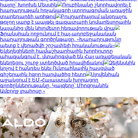
հայրը՝ Խորխե Մեսսին
Ռուբինյանը շնորհավորել է
խաղաղության հռչակագրի ստորագրման առաջին
տարեդարձի առիթով
Բուլղարիայում անօդաչու
թռչող սարք է պայթել գազատարի կոմպրեսորային
կայանից մեկ կիլոմետր հեռավորության վրա
Ֆրանսիան ողջունում է հայ-ադրբեջանական
խաղաղության գործընթացը․ «Խաղաղությունը
պետք է վերածվի շոշափելի իրականության»
Եկեղեցիների համաշխարհային խորհուրդը
ահազանգում է․ մտահոգված են Հայ առաքելական
եկեղեցու շուրջ ստեղծված իրավիճակով
Զելենսկին
կոչով է հանդես եկել Ուկրաինային հասցված
գիշերային հզոր հարվածից հետո
Սլովենիան
աջակցում է ԵՄ-Հայաստան խորացող
գործընկերությանը․ Կայզերը՝ Միրզոյանին
Ամբողջ լրահոսը »