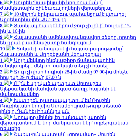
6
Սուրեն Պապիկյանի նոր հրամանը՝
ժամկետային զինծառայողների վերաբերյալ
7
10 միլիոն երկրպագու պահանջում է վտարել
Արգենտինային ԱԱ-2026-ից
8
Տասնյակ հասցեներում ջուր չի լինի՝ հուլիսի 15-
ին և 16-ին
9
Հայաստանի ամենավտանգավոր օձերը. որտեղ
են դրանք ամենաշատը հանդիպում
10
Տոկաևի անսպասելի հայտարարությունը՝
Հայաստանի և Ադրբեջանի վերաբերյալ
1
Սոչի մեկնող ինքնաթիռը ճանապարհին
անցկացրել է մեկ օր, սակայն տեղ չի հասել
2
Ջուր չի լինի հուլիսի 28-ին ժամը 07.00-ից մինչև
հուլիսի 29-ը ժամը 07.00-ն
3
Ո՞րն է սիրված արտիստ Արտաշես
Ալեքսանյանի մահվան պատճառը. հայտնի են
մանրամասներ
4
Խստորեն դատապարտում եմ Ռուբեն
Ռուբինյանի կողմից Ստամբուլում թուրք տեսած
լինելը. Դանիել Իոաննիսյան
5
Նորայրը մեկնել էր հանգստի, արդեն
վերադառնում է. նոր մանրամասներ՝ ողբերգական
դեպքից
6
Շառաչուն ապտակ՝ «զորավար» Սուրեն