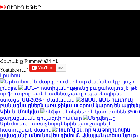
ՈՒՂԻՂ ԵԹԵՐ
Հետևե՛ք Euromedia24-ին
Youtube-ում`
Լրահոս
Երևանում և մարզերում երկար ժամանակ լույս չի
լինելու
ԱՄՆ-ի ոստիկանությունը բացահայտել է, թե
որ ֆուտբոլիստն է ամենաշատը uպառնալիքներ
ստացել ԱԱ-2026-ի ժամանակ
ՏԱՍՍ․ ԱՄՆ հատուկ
բանագնացներն առաջիկա 10 օրում կարող են այցելել
Կիև և Մոսկվա
Ինֆլուենսերներին կտուգանեն $5000
քաղաքական գովազդի համար
Մեդվեդևը
Արևմուտքի առաջնորդներին զգուշացրել է
հատուցման մասին
Դու ո՞վ ես, որ Կաթողիկոսին
ավազանի անունով ես դիմում․ Ամալյան (տեսանյութ)