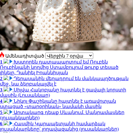
Ամենադիտված
1
Խստորեն դատապարտում եմ Ռուբեն
Ռուբինյանի կողմից Ստամբուլում թուրք տեսած
լինելը. Դանիել Իոաննիսյան
2
Դերասանին մեղադրում են մանկապղծության
մեջ․ նա ձերբակալվել է
3
Սիլվա Հակոբյանը հայտնել է ցավալի կորստի
մասին (Լուսանկար)
4
Նիկոլ Փաշինյանը հայտնել է առավոտյան
ստացած «տարօրինակ» նամակի մասին
5
Արտակարգ դեպք Սևանում. Մանրամասներ
(լուսանկարներ)
6
Հասմիկ Կարապետյանի համարձակ
լուսանկարները՝ լողավազանից (լուսանկարներ)