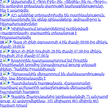
7
Ավարտվել է «Գող Բջե»-ին, «Տեցիկ»-ին ու «Գոջո»-
ին առնչվող քրեական վարույթի նախաքննությունը.
ինչ է պարզվել
8
425 անձինք տեղափոխվել են ոստիկանություն․
հայտնաբերվել են զենք-զինամթերք, թմրամիջոց և
հետախուզվողներ
9
Կիլիկիայում կրակոցներով ուղեկցված
«ռազբորկայի» բացառիկ տեսանյութ է
հրապարակվել
10
Գազ չի լինի օգոստոսի 4-ին ժամը 09:00-ից մինչև
ժամը 18:00-ն
1
Ջուր չի լինի հուլիսի 28-ին ժամը 07.00-ից մինչև
հուլիսի 29-ը ժամը 07.00-ն
2
Խստորեն դատապարտում եմ Ռուբեն
Ռուբինյանի կողմից Ստամբուլում թուրք տեսած
լինելը. Դանիել Իոաննիսյան
3
Դերասանին մեղադրում են մանկապղծության
մեջ․ նա ձերբակալվել է
4
Պատմական հաղթանակ․ Հայաստանը
դարձավ աշխարհի առաջնության մեդալային
հաշվարկի հաղթող
5
Գագիկ Ծառուկյանից կբռնագանձվի 75 անշարժ
գույք, 42 ավտոմեքենա, 105 միլիարդ 865 միլիոն 865
հազար դրամ