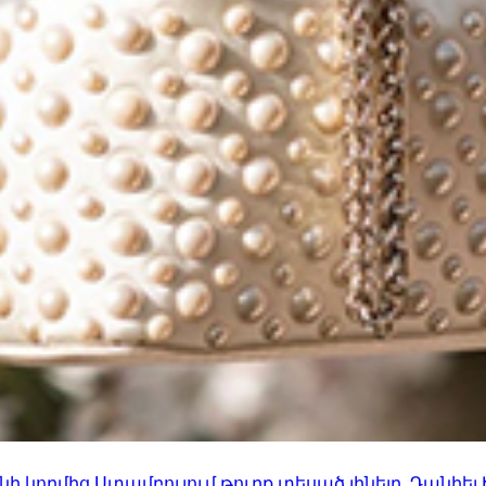
 կողմից Ստամբուլում թուրք տեսած լինելը. Դանիել