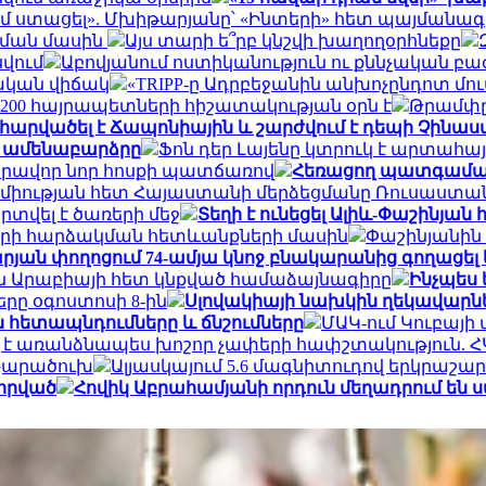
չեմ ստացել». Մխիթարյանը՝ «Ինտերի» հետ պայմանագ
ցման մասին
Այս տարի ե՞րբ կնշվի խաղողօրհնեքը
վում
Աբովյանում ոստիկանություն ու քննչական բաժ
ական վիճակ
«TRIPP-ը Ադրբեջանին անխոչընդոտ մ
 200 հայրապետների հիշատակության օրն է
Թրամփը 
ը հարվածել է Ճապոնիային և շարժվում է դեպի Չինա
եր ամենաբարձրը
Ֆոն դեր Լայենը կտրուկ է արտահ
արավոր նոր հոսքի պատճառով
Հեռացող պատգամավոր
ամիության հետ Հայաստանի մերձեցմանը Ռուսաս
պրտվել է ծառերի մեջ
Տեղի է ունեցել Ալիև-Փաշինյան
ների հարձակման հետևանքների մասին
Փաշինյանին 
րյան փողոցում 74-ամյա կնոջ բնակարանից գողացել ե
ն Արաբիայի հետ կնքված համաձայնագիրը
Ինչպես 
ը օգոստոսի 8-ին
Սլովակիայի նախկին ղեկավարնե
հետապնդումները և ճնշումները
ՄԱԿ-ում Կուբայի 
է առանձնապես խոշոր չափերի հափշտակություն. Հ
 քարածուխ
Ալյասկայում 5.6 մագնիտուդով երկրաշար
վորված
Հովիկ Աբրահամյանի որդուն մեղադրում են ս