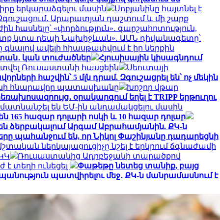
իրը երկարաձգելու մասին
Սոբյանինը հայտնել է
Զգուշացում․ Արարատյան դաշտում և մի շարք
ին հասնելը՝ «փորձություն»․ գարշահոտություն,
ուտք կտա դեպի Նախիջևան»․ ԱՄՆ դիվանագետը՝
գնալով ավելի հիասթափվում է իր ներքին
ստան․ կան տուժածներ
Հյուսիսային կիսագնդում
այտվել Ռուսաստանի հասցեին
Սեուտայի ​​
ների հաշվին՝ 5 մլն դրամ. Զգուշացրել են՝ ոչ մեկին
տանի հնարավոր պատասխանը
Խոշոր վթար
 հեռախոսազրույց․ օրակարգում եղել է TRIPP երթուղու
մատնանշել են ԵՄ-ին անդամակցելու մասին
ն 165 հազար դոլարի ոսկի և 10 հազար դոլար
են ձերբակալում Արգամ Աբրահամյանին. ՔԿ-ն
րը պահանջում են, որ Նիկոլ Փաշինյանը դադարեցնի
մշտական ​​ներկայացուցիչը նշել է երկրում ճգնաժամի
ԿԿ
Ռուսաստանից Ադրբեջանի տարածքով
ժ է տեղի ունեցել
Փաթեթը նետեց տանիք, բայց
պանություն պատվիրելու մեջ․ ՔԿ-ն մանրամասնում է