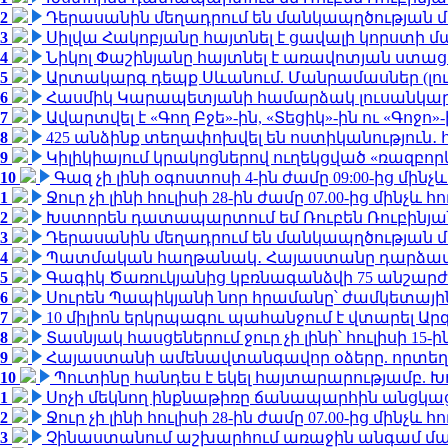
2
Դերասանին մեղադրում են մանկապղծության մե
3
Սիլվա Հակոբյանը հայտնել է ցավալի կորստի մ
4
Նիկոլ Փաշինյանը հայտնել է առավոտյան ստ
5
Արտակարգ դեպք Սևանում. Մանրամասներ (լո
6
Հասմիկ Կարապետյանի համարձակ լուսանկարն
7
Ավարտվել է «Գող Բջե»-ին, «Տեցիկ»-ին ու «Գոջ
8
425 անձինք տեղափոխվել են ոստիկանություն․
9
Կիլիկիայում կրակոցներով ուղեկցված «ռազբո
10
Գազ չի լինի օգոստոսի 4-ին ժամը 09:00-ից մինչև
1
Ջուր չի լինի հուլիսի 28-ին ժամը 07.00-ից մինչև հո
2
Խստորեն դատապարտում եմ Ռուբեն Ռուբինյանի
3
Դերասանին մեղադրում են մանկապղծության մե
4
Պատմական հաղթանակ․ Հայաստանը դարձավ 
5
Գագիկ Ծառուկյանից կբռնագանձվի 75 անշարժ գո
6
Սուրեն Պապիկյանի նոր հրամանը՝ ժամկետային
7
10 միլիոն երկրպագու պահանջում է վտարել Արգ
8
Տասնյակ հասցեներում ջուր չի լինի՝ հուլիսի 15-ին
9
Հայաստանի ամենավտանգավոր օձերը. որտեղ
10
Պուտինը հանդես է եկել հայտարարությամբ. Խո
1
Սոչի մեկնող ինքնաթիռը ճանապարհին անցկացրե
2
Ջուր չի լինի հուլիսի 28-ին ժամը 07.00-ից մինչև հո
3
Չինաստանում աշխարհում առաջին անգամ մա