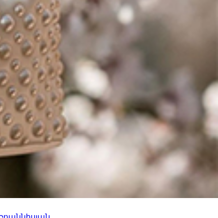
 Իոաննիսյան