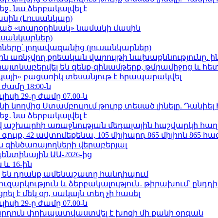
ջ․ նա ձերբակալվել է
ասին (Լուսանկար)
ացած «տարօրինակ» նամակի մասին
ւսանկարներ)
երը՝ լողավազանից (լուսանկարներ)
ո»-ին առնչվող քրեական վարույթի նախաքննությունը. ի
 հայտնաբերվել են զենք-զինամթերք, թմրամիջոց և հ
րկայի» բացառիկ տեսանյութ է հրապարակվել
 ժամը 18:00-ն
ւլիսի 29-ը ժամը 07.00-ն
 կողմից Ստամբուլում թուրք տեսած լինելը. Դանիել
ջ․ նա ձերբակալվել է
աշխարհի առաջնության մեդալային հաշվարկի հաղ
ւյք, 42 ավտոմեքենա, 105 միլիարդ 865 միլիոն 865 հ
 զինծառայողների վերաբերյալ
ենտինային ԱԱ-2026-ից
 և 16-ին
 են դրանք ամենաշատը հանդիպում
ւզարկություն և ձերբակալություն․ թիրախում՝ ընդդ
լ է մեկ օր, սակայն տեղ չի հասել
ւլիսի 29-ը ժամը 07.00-ն
րդուն փոխպատվաստվել է խոզի մի քանի օրգան