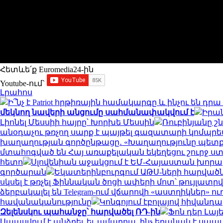
Հետևե՛ք Euromedia24-ին
Youtube-ում`
Լրահոս
Ի՞նչ է Patriot հրթիռային համակարգը և ինչու են
մեկնող նավերի անցումը սահմանափակվում է
Իրան
Լիոնել Մեսսիի հայրը՝ Խորխե Մեսսին
Ռուբինյանը 
անօդաչու թռչող սարք է պայթել գազատարի կոմպրես
խաղաղության գործընթացը․ «Խաղաղությունը պետք 
մտահոգված են Հայ առաքելական եկեղեցու շուրջ ս
հետո
Սլովենիան աջակցում է ԵՄ-Հայաստան խորացո
գործարան
Եկատերինբուրգում ԱԹՍ-ների հարվածնե
սկսել է թռչել Ֆիննական ծոցի ափերի մոտ՝ թույլատր
ձերբակալել են Telegram-ում վճարովի «աստղիկներ» ո
հավանականությունը
Կոնգոյում էբոլայով հիվանդա
Զելենսկու պահանջը՝ հարվածել ՌԴ-ին
Ֆոն դեր Լայ
Սպասվում է անձրեւ եւ ամպրոպ. ինչ եղանակ է սպա