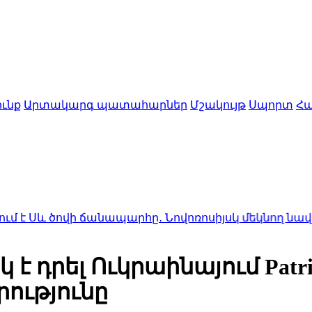
ւնք
Արտակարգ պատահարներ
Մշակույթ
Սպորտ
Հա
վի ճանապարհը․ Նովոռոսիյսկ մեկնող նավերի անցո
 դրել Ուկրաինայում Patri
ությունը