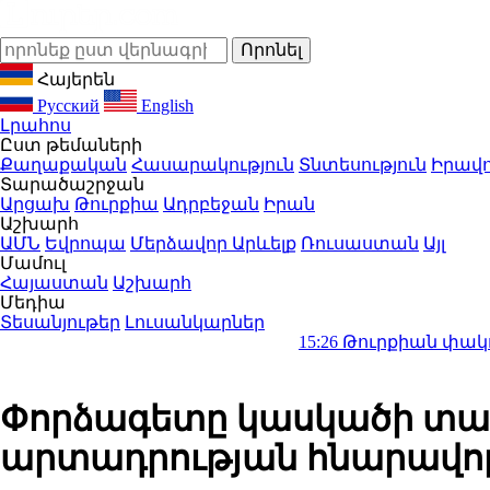
Հայերեն
Русский
English
Լրահոս
Ըստ թեմաների
Քաղաքական
Հասարակություն
Տնտեսություն
Իրավո
Տարածաշրջան
Արցախ
Թուրքիա
Ադրբեջան
Իրան
Աշխարհ
ԱՄՆ
Եվրոպա
Մերձավոր Արևելք
Ռուսաստան
Այլ
Մամուլ
Հայաստան
Աշխարհ
Մեդիա
Տեսանյութեր
Լուսանկարներ
15:26
Թուրքիան փակում է Սև ծո
Փորձագետը կասկածի տակ է
արտադրության հնարավոր