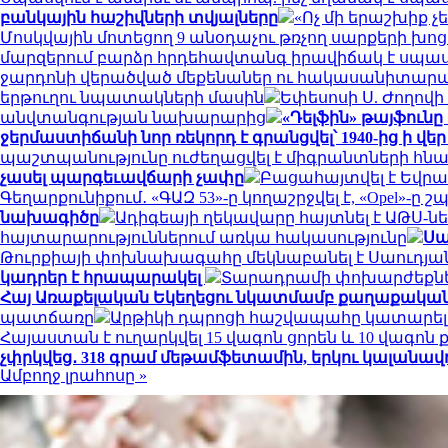
բանկային հաշիվների տվյալները
«Ոչ մի երաշխիք 
Մոսկվային մոտեցող 9 անօդաչու թռչող սարքերի խո
մարզերում բարձր հրդեհավտանգ իրավիճակ է սպաս
ջարդոնի վերածված մեքենաներ ու հակասանիտար
երթուղու նպատակների մասին
Եփեսոսի Ս. Ժողովի
անվտանգության նախարարից
«Դելֆին» թայֆուն
ջերմաստիճանի նոր ռեկորդ է գրանցվել՝ 1940-ից ի վ
պաշտպանությունը ուժեղացվել է միգրանտների հն
չասել պարգեւավճարի չափը
Բացահայտվել է Եվր
Գեղարքունիքում․ «ԳԱԶ 53»-ը կողաշրջվել է, «Opel»-ը շ
նախագիծը
Ադիգեայի ղեկավարը հայտնել է ԱԹՍ-
հայտարարություններում առկա հակասությունը
Սա
Թուրքիայի փոխնախագահը մեկնաբանել է Սաուդյա
կադրեր է հրապարակել
Տարադրամի փոխարժեքներ
Հայ Առաքելական Եկեղեցու նկատմամբ քաղաքական 
պատճառը
Արթիկի դպրոցի հաշվապահը կատարել 
Հայաստան է ուղարկվել 15 վագոն ցորեն և 10 վագոն
չփրկվեց․ 318 գրամ մեթամֆետամին, երկու կալանա
Ամբողջ լրահոսը »