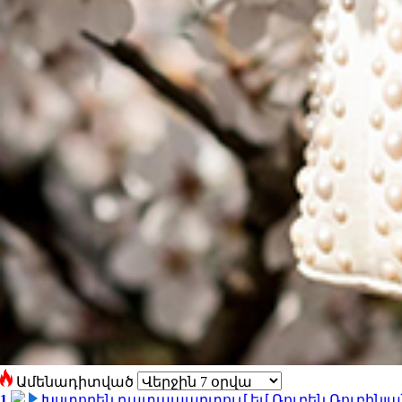
Ամենադիտված
1
Խստորեն դատապարտում եմ Ռուբեն Ռուբինյանի