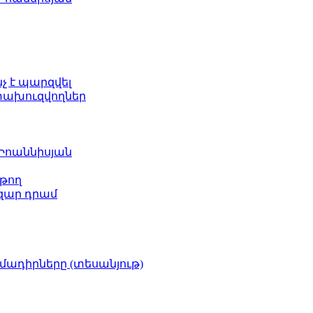
նչ է պարզվել
ետախուզվողներ
 Իոաննիսյան
թող
ազար դրամ
իմադիրները (տեսանյութ)