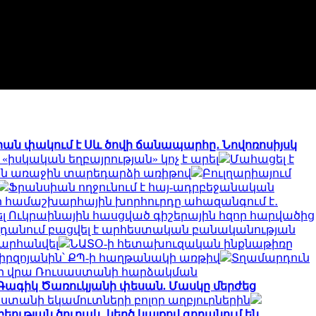
իան փակում է Սև ծովի ճանապարհը․ Նովոռոսիյսկ
սկական եղբայրության» կոչ է արել
Մահացել է
ման առաջին տարեդարձի առիթով
Բուլղարիայում
Ֆրանսիան ողջունում է հայ-ադրբեջանական
ի համաշխարհային խորհուրդը ահազանգում է․
կել Ուկրաինային հասցված գիշերային հզոր հարվածից
դանում բացվել է արհեստական բանականության
տարհանվել
ՆԱՏՕ-ի հետախուզական ինքնաթիռը
 Միրզոյանին՝ ՔՊ-ի հաղթանակի առթիվ
Տղամարդուն
-ի վրա Ռուսաստանի հարձակման
 Գագիկ Ծառուկյանի փեսան. Մասկը մերժեց
աստանի եկամուտների բոլոր աղբյուրներին
եության ծուղակ․ կեղծ կայքով գողանում են