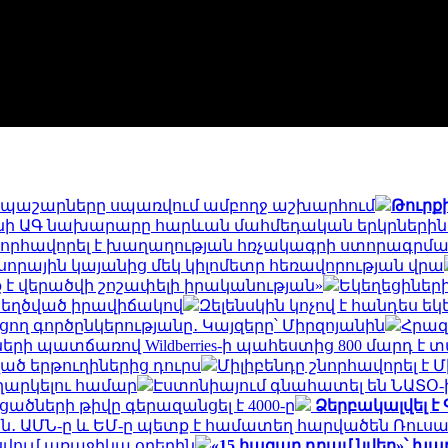
 դրա պաշարները սպառվում ամբողջ աշխարհում
Թուրք
ի ԱԳ նախարարը հարևան մահմեդական երկրներին «ի
շնորհավորել է խաղաղության հռչակագրի ստորագր
որային կայանից մեկ կիլոմետր հեռավորության վրա
է վերածվի շոշափելի իրականության»
Եկեղեցիներ
տեղծված իրավիճակով
Զելենսկին կոչով է հանդես ե
ղ գործընկերությանը․ Կայզերը՝ Միրզոյանին
Հրազ
րի պատճառով Wildberries-ի պահեստից 800 մարդ է 
ված երթուղիներից դուրս
Միլիբենդը շնորհավորել է
ւղարկելու համար
Էստոնիայում գնահատել են ՆԱՏՕ
ցածների թիվը գերազանցել է 4000-ը
Ձերբակալվել է
են․ ԱՄՆ-ը և ԵՄ-ը պետք է համատեղ հարվածեն Ռուս
սվում առաջիկա օրերին
«15 հազար դրամ նվեր»՝ խաբ