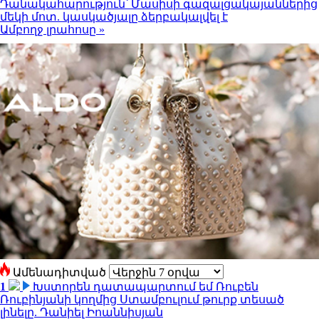
Դանակահարություն՝ Մասիսի գազալցակայաններից
մեկի մոտ. կասկածյալը ձերբակալվել է
Ամբողջ լրահոսը »
Ամենադիտված
1
Խստորեն դատապարտում եմ Ռուբեն
Ռուբինյանի կողմից Ստամբուլում թուրք տեսած
լինելը. Դանիել Իոաննիսյան