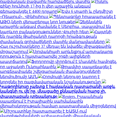
ռազմական բազային հարվածելու մասին
Ոսկու
գինը հունիսի 17-ից ի վեր առաջին անգամ
գերազանցել է 4400 դոլարը
Եվս 6 տարի և ընդմիշտ
«Ռեալում»․ Վինիսիուս
Պենտագոնը հրապարակել է
ԱԹՕ-ների վերաբերյալ նոր նյութեր
Զելենսկին
առաջին անգամ ժամանել է Սերբիա․ սպասվում են
կարևոր բանակցություններ Վուչիչի հետ
Հայտնի
են դարձել Թաիլանդի դպրոցի հրաձգության
ժամանակ զոհվածների մասին մանրամասները
Հայ ուշուիստները 37 մեդալ են նվաճել միջազգային
մրցաշարում
Սլովակիայի արևելքում արտակարգ
դրություն է հայտարարվել շոգի ալիքների
պատճառով
Ֆյոդորովը փորձում է Մասկին համոզել,
որ աջակցի Ուկրաինային
Թրամփը սպառնացել է
արգելափակել շվեյցարական ժամացույցների
ներմուծումը ԱՄՆ
Հորմուզի նեղուցը կարող է
կորցնել իր ռազմավարական նշանակությունը
Կաթողիկոսը չպետք է հայկական դատարանի առջև
կանգնի ու վե՛րջ, մնացածը քննարկման հարց չի․
փաստաբան (տեսանյութ)
Reuters. Իսպանիան
սպառնում է Իտալիային սահմանային
վերահսկողության համար պատասխան միջոցներով
Միշուստինը հայտարարել է ԵԱՏՄ-ում
մարքեթփլեյսների աշխատանքի միասնական