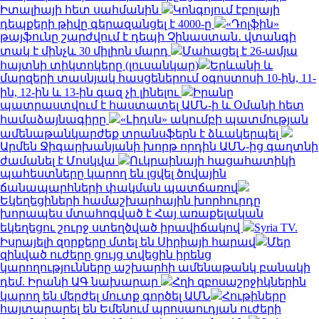
Իտալիայի հետ սահմանին
Կոնգոյում էբոլայի
դեպքերի թիվը գերազանցել է 4000-ը
«Դոլֆին»
թայֆունը շարժվում է դեպի Չինաստան․ վտանգի
տակ է մինչև 30 միլիոն մարդ
Մահացել է 26-ամյա
հայտնի տիկտոկերը (լուսանկար)
Երևանի և
մարզերի տասնյակ հասցեներում օգոստոսի 10-ին, 11-
ին, 12-ին և 13-ին գազ չի լինելու
Իրանը
պատրաստվում է հաստատել ԱՄՆ-ի և Օմանի հետ
համաձայնագիրը
«Լիդսն» ակումբի պատմության
ամենաթանկարժեք տրանսֆերն է ձևակերպել
Արմեն Ջիգարխանյանի խորթ որդին ԱՄՆ-ից գաղտնի
ժամանել է Մոսկվա
Ուկրաինայի հացահատիկի
պահեստները կարող են լցվել ծովային
ճանապարհների փակման պատճառով
Եկեղեցիների համաշխարհային խորհուրդը
խորապես մտահոգված է Հայ առաքելական
եկեղեցու շուրջ ստեղծված իրավիճակով
Syria TV.
Իսրայելի զորքերը մտել են Սիրիայի հարավ
Մեր
զինված ուժերը ցույց տվեցին իրենց
կարողությունները աշխարհի ամենաթանկ բանակի
դեմ. Իրանի ԱԳ նախարար
Հղի զբոսաշրջիկներին
կարող են մերժել մուտք գործել ԱՄՆ
Հութիները
հայտարարել են Եմենում պրոսաուդյան ուժերի