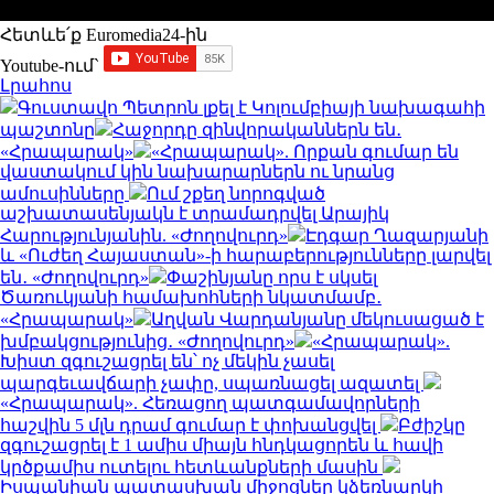
Հետևե՛ք Euromedia24-ին
Youtube-ում`
Լրահոս
Գուստավո Պետրոն լքել է Կոլումբիայի նախագահի
պաշտոնը
Հաջորդը զինվորականներն են․
«Հրապարակ»
«Հրապարակ». Որքան գումար են
վաստակում կին նախարարներն ու նրանց
ամուսինները
Ում շքեղ նորոգված
աշխատասենյակն է տրամադրվել Արայիկ
Հարությունյանին. «Ժողովուրդ»
Էդգար Ղազարյանի
և «Ուժեղ Հայաստան»-ի հարաբերությունները լարվել
են․ «Ժողովուրդ»
Փաշինյանը որս է սկսել
Ծառուկյանի համախոհների նկատմամբ․
«Հրապարակ»
Աղվան Վարդանյանը մեկուսացած է
խմբակցությունից․ «Ժողովուրդ»
«Հրապարակ».
Խիստ զգուշացրել են՝ ոչ մեկին չասել
պարգեւավճարի չափը, սպառնացել ազատել
«Հրապարակ». Հեռացող պատգամավորների
հաշվին 5 մլն դրամ գումար է փոխանցվել
Բժիշկը
զգուշացրել է 1 ամիս միայն հնդկացորեն և հավի
կրծքամիս ուտելու հետևանքների մասին
Իսպանիան պատասխան միջոցներ կձեռնարկի