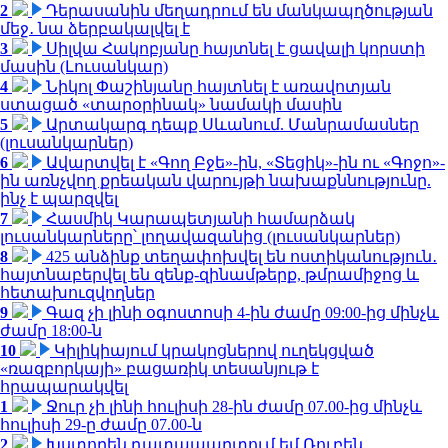
2
Դերասանին մեղադրում են մանկապղծության
մեջ․ նա ձերբակալվել է
3
Սիլվա Հակոբյանը հայտնել է ցավալի կորստի
մասին (Լուսանկար)
4
Նիկոլ Փաշինյանը հայտնել է առավոտյան
ստացած «տարօրինակ» նամակի մասին
5
Արտակարգ դեպք Սևանում. Մանրամասներ
(լուսանկարներ)
6
Ավարտվել է «Գող Բջե»-ին, «Տեցիկ»-ին ու «Գոջո»-
ին առնչվող քրեական վարույթի նախաքննությունը.
ինչ է պարզվել
7
Հասմիկ Կարապետյանի համարձակ
լուսանկարները՝ լողավազանից (լուսանկարներ)
8
425 անձինք տեղափոխվել են ոստիկանություն․
հայտնաբերվել են զենք-զինամթերք, թմրամիջոց և
հետախուզվողներ
9
Գազ չի լինի օգոստոսի 4-ին ժամը 09:00-ից մինչև
ժամը 18:00-ն
10
Կիլիկիայում կրակոցներով ուղեկցված
«ռազբորկայի» բացառիկ տեսանյութ է
հրապարակվել
1
Ջուր չի լինի հուլիսի 28-ին ժամը 07.00-ից մինչև
հուլիսի 29-ը ժամը 07.00-ն
2
Խստորեն դատապարտում եմ Ռուբեն