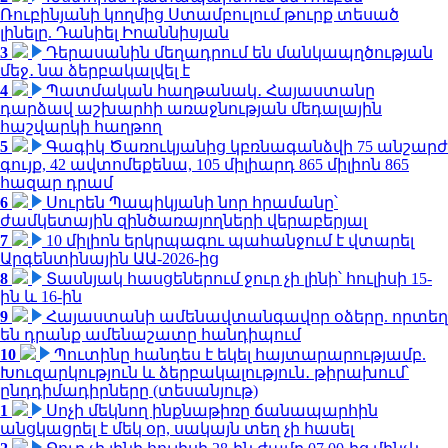
Ռուբինյանի կողմից Ստամբուլում թուրք տեսած
լինելը. Դանիել Իոաննիսյան
3
Դերասանին մեղադրում են մանկապղծության
մեջ․ նա ձերբակալվել է
4
Պատմական հաղթանակ․ Հայաստանը
դարձավ աշխարհի առաջնության մեդալային
հաշվարկի հաղթող
5
Գագիկ Ծառուկյանից կբռնագանձվի 75 անշարժ
գույք, 42 ավտոմեքենա, 105 միլիարդ 865 միլիոն 865
հազար դրամ
6
Սուրեն Պապիկյանի նոր հրամանը՝
ժամկետային զինծառայողների վերաբերյալ
7
10 միլիոն երկրպագու պահանջում է վտարել
Արգենտինային ԱԱ-2026-ից
8
Տասնյակ հասցեներում ջուր չի լինի՝ հուլիսի 15-
ին և 16-ին
9
Հայաստանի ամենավտանգավոր օձերը. որտեղ
են դրանք ամենաշատը հանդիպում
10
Պուտինը հանդես է եկել հայտարարությամբ.
Խուզարկություն և ձերբակալություն․ թիրախում՝
ընդդիմադիրները (տեսանյութ)
1
Սոչի մեկնող ինքնաթիռը ճանապարհին
անցկացրել է մեկ օր, սակայն տեղ չի հասել