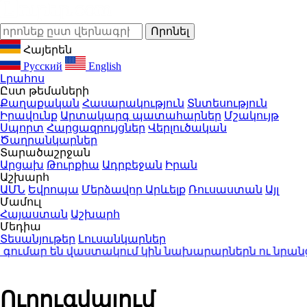
Հայերեն
Русский
English
Լրահոս
Ըստ թեմաների
Քաղաքական
Հասարակություն
Տնտեսություն
Իրավունք
Արտակարգ պատահարներ
Մշակույթ
Սպորտ
Հարցազրույցներ
Վերլուծական
Ծաղրանկարներ
Տարածաշրջան
Արցախ
Թուրքիա
Ադրբեջան
Իրան
Աշխարհ
ԱՄՆ
Եվրոպա
Մերձավոր Արևելք
Ռուսաստան
Այլ
Մամուլ
Հայաստան
Աշխարհ
Մեդիա
Տեսանյութեր
Լուսանկարներ
մար են վաստակում կին նախարարներն ու նրանց ա
Ուրուգվայում