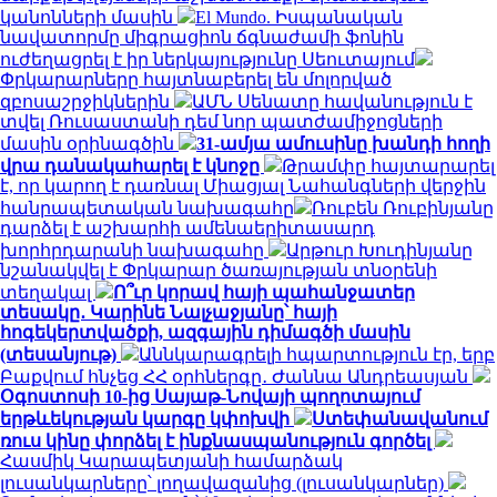
կանոնների մասին
El Mundo. Իսպանական
նավատորմը միգրացիոն ճգնաժամի ֆոնին
ուժեղացրել է իր ներկայությունը Սեուտայում
Փրկարարները հայտնաբերել են մոլորված
զբոսաշրջիկներին
ԱՄՆ Սենատը հավանություն է
տվել Ռուսաստանի դեմ նոր պատժամիջոցների
մասին օրինագծին
31-ամյա ամուսինը խանդի հողի
վրա դանակահարել է կնոջը
Թրամփը հայտարարել
է, որ կարող է դառնալ Միացյալ Նահանգների վերջին
հանրապետական ​​նախագահը
Ռուբեն Ռուբինյանը
դարձել է աշխարհի ամենաերիտասարդ
խորհրդարանի նախագահը
Արթուր Խուդինյանը
նշանակվել է Փրկարար ծառայության տնօրենի
տեղակալ
Ո՞ւր կորավ հայի պահանջատեր
տեսակը․ Կարինե Նալչաջյանը՝ հայի
հոգեկերտվածքի, ազգային դիմագծի մասին
(տեսանյութ)
Աննկարագրելի հպարտություն էր, երբ
Բաքվում հնչեց ՀՀ օրհներգը․ Ժաննա Անդրեասյան
Օգոստոսի 10-ից Սայաթ-Նովայի պողոտայում
երթևեկության կարգը կփոխվի
Ստեփանավանում
ռուս կինը փորձել է ինքնասպանություն գործել
Հասմիկ Կարապետյանի համարձակ
լուսանկարները՝ լողավազանից (լուսանկարներ)