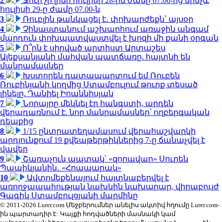
2
Ջուր չի լինի հուլիսի 28-ին ժամը 07.00-ից մինչև
հուլիսի 29-ը ժամը 07.00-ն
3
Ռուբլին թանկացել է․ փոխարժեքն՝ այսօր
4
Չինաստանում աշխարհում առաջին անգամ
մարդուն փոխպատվաստվել է խոզի մի քանի օրգան
5
Ո՞րն է սիրված արտիստ Արտաշես
Ալեքսանյանի մահվան պատճառը. հայտնի են
մանրամասներ
6
Խստորեն դատապարտում եմ Ռուբեն
Ռուբինյանի կողմից Ստամբուլում թուրք տեսած
լինելը. Դանիել Իոաննիսյան
7
Նորայրը մեկնել էր հանգստի, արդեն
վերադառնում է. նոր մանրամասներ՝ ողբերգական
դեպքից
8
1/15 ընտրատեղամասում վերահաշվարկի
արդյունքում 19 քվեաթերթիկներից 7-ը ճանաչվել է
վավեր
9
Շառաչուն ապտակ՝ «զորավար» Սուրեն
Պապիկյանին․ «Հրապարակ»
10
Ավտոմեքենայում հայտնաբերվել է
առողջապահության նախկին նախարար, վիրաբույժ
Գագիկ Ստամբուլցյանի մարմինը
© 2011-2026 Lurer.com Մեջբերումներ անելիս ակտիվ հղումը Lurer.com-
ին պարտադիր է: Կայքի հոդվածների մասնակի կամ