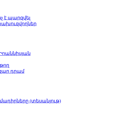
նչ է պարզվել
ետախուզվողներ
 Իոաննիսյան
թող
ազար դրամ
իմադիրները (տեսանյութ)