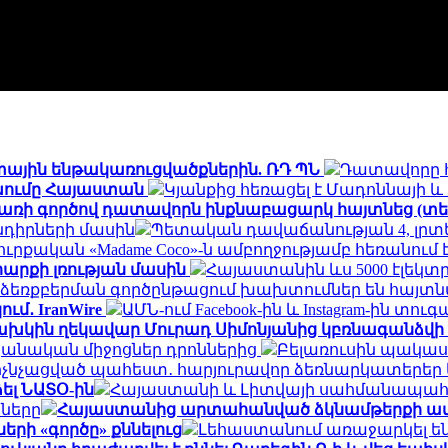
տային ենթակառուցվածքներին. ՌԴ ՊՆ
Դատավորը 
ոխումը Հայաստան
Կյանքից հեռացել է Մադոննայի 
փառի գործով դատավորն ինքնաբացարկ հայտնեց (տե
դիրների մասին
Պետական դավաճանության 4, լրտես
ուրքական «Madame Coco»-ն ամբողջությամբ հեռանու
արքի լռության մասին
Հայաստանին ևս 5000 էլեկտ
եռքբերման գործընթացում խախտումներ են հայտն
ւմ․ IranWire
ԱՄՆ-ում Facebook-ին և Instagram-ին տուգ
խկին ղեկավար Մուրադ Սիմոնյանից կբռնագանձվի 4
նական միջոցներ դրոններից
Բելառուսին պակաս
մ ոչնչացված պահեստ․ հարյուրավոր ձեռնարկատերեր 
ել ՆԱՏՕ-ին
Հայաստանի և Լիտվայի սահմանապահ ծ
նները
Հայաստանից արտահանված ձկնամթերքի ավելի
ի «գործը» քննելուց
Լեհաստանում առաջարկել են 