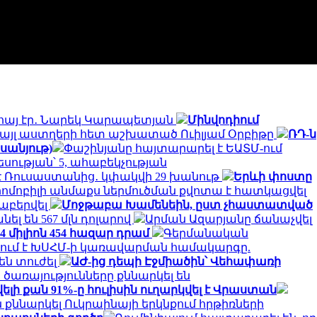
հայ էր․ Նարեկ Կարապետյան
Մինվոդիում
և այլ աստղերի հետ աշխատած Ուիլյամ Օրբիթը
ՌԴ-ն
սանյութ)
Փաշինյանը հայտարարել է ԵԱՏՄ-ում
ության՝ 5, ահաբեկչության
մ է Ռուսաստանից․ կփակվի 29 խանութ
Երևի փոստը
րոմոբիլի անմաքս ներմուծման քվոտա է հատկացվել
աբերվել
Մոջթաբա Խամենեին, ըստ չհաստատված
անել են 567 մլն դոլարով
Արման Ազարյանը ճանաչվել
 միլիոն 454 հազար դրամ
Գերմանական
ում է ԽՍՀՄ-ի կառավարման համակարգը.
են տուժել
ԱԺ-ից դեպի Էջմիածին՝ Վեհափառի
առայությունները քննարկել են
 քան 91%-ը հուլիսին ուղարկվել է Վրաստան
քննարկել Ուկրաինայի երկնքում հրթիռների