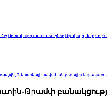
ւնք
Արտակարգ պատահարներ
Մշակույթ
Սպորտ
Հա
կրաինայի նավահանգստային ենթակառուցվածքներին
Պուտին-Թրամփ բանակցութ