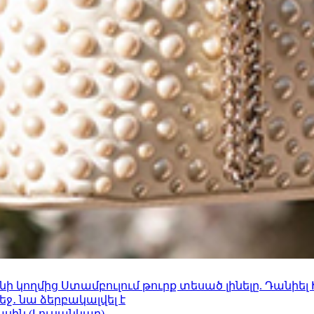
 կողմից Ստամբուլում թուրք տեսած լինելը. Դանիել
ջ․ նա ձերբակալվել է
ասին (Լուսանկար)