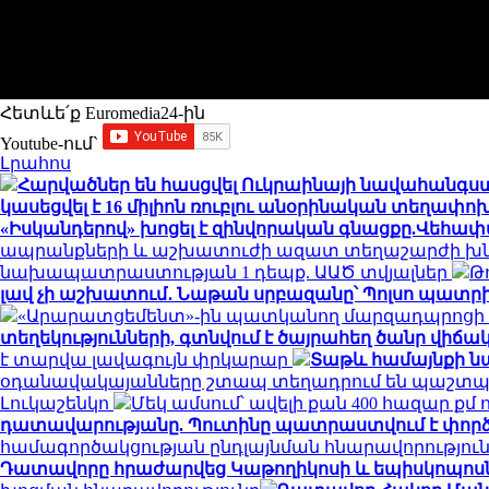
Հետևե՛ք Euromedia24-ին
Youtube-ում`
Լրահոս
Հարվածներ են հասցվել Ուկրաինայի նավահանգս
կասեցվել է 16 միլիոն ռուբլու անօրինական տեղափ
«Իսկանդերով» խոցել է զինվորական գնացքը.Վեհա
ապրանքների և աշխատուժի ազատ տեղաշարժի խն
նախապատրաստության 1 դեպք. ԱԱԾ տվյալներ
Թ
լավ չի աշխատում․ Նաթան սրբազանը՝ Պոլսո պատրի
«Արարատցեմենտ»-ին պատկանող մարզադպրոցի ձ
տեղեկությունների, գտնվում է ծայրահեղ ծանր վիճակո
է տարվա լավագույն փրկարար
Տաթև համայնքի նա
օդանավակայանները շտապ տեղադրում են պաշտպա
Լուկաշենկո
Մեկ ամսում՝ ավելի քան 400 հազար ք
դատավարությանը. Պուտինը պատրաստվում է փորձ
համագործակցության ընդլայնման հնարավորությու
Դատավորը հրաժարվեց Կաթողիկոսի և եպիսկոպոսներ