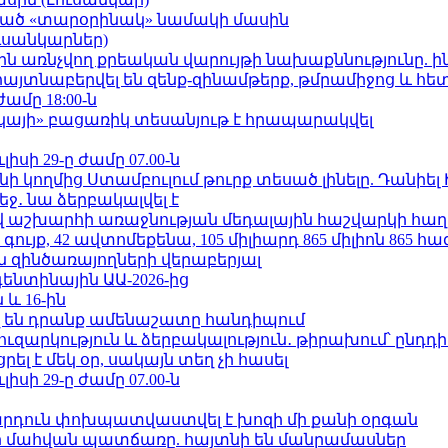
ացած «տարօրինակ» նամակի մասին
ւսանկարներ)
ո»-ին առնչվող քրեական վարույթի նախաքննությունը. ի
 հայտնաբերվել են զենք-զինամթերք, թմրամիջոց և հ
ժամը 18:00-ն
րկայի» բացառիկ տեսանյութ է հրապարակվել
ւլիսի 29-ը ժամը 07.00-ն
 կողմից Ստամբուլում թուրք տեսած լինելը. Դանիել
ջ․ նա ձերբակալվել է
աշխարհի առաջնության մեդալային հաշվարկի հաղ
ւյք, 42 ավտոմեքենա, 105 միլիարդ 865 միլիոն 865 հ
 զինծառայողների վերաբերյալ
ենտինային ԱԱ-2026-ից
 և 16-ին
 են դրանք ամենաշատը հանդիպում
ւզարկություն և ձերբակալություն․ թիրախում՝ ընդդ
լ է մեկ օր, սակայն տեղ չի հասել
ւլիսի 29-ը ժամը 07.00-ն
րդուն փոխպատվաստվել է խոզի մի քանի օրգան
նի մահվան պատճառը. հայտնի են մանրամասներ