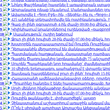
4
Նիկոլ Փաշինյանը հայտնել է առավոտյան ստ
5
Արտակարգ դեպք Սևանում. Մանրամասներ (լո
6
Ավարտվել է «Գող Բջե»-ին, «Տեցիկ»-ին ու «Գոջ
7
425 անձինք տեղափոխվել են ոստիկանություն․
8
Գազ չի լինի օգոստոսի 4-ին ժամը 09:00-ից մինչև 
9
Կիլիկիայում կրակոցներով ուղեկցված «ռազբո
10
Սպանություն՝ ուղիղ եթերում
1
Ջուր չի լինի հուլիսի 28-ին ժամը 07.00-ից մինչև հո
2
Խստորեն դատապարտում եմ Ռուբեն Ռուբինյանի
3
Դերասանին մեղադրում են մանկապղծության մե
4
Պատմական հաղթանակ․ Հայաստանը դարձավ 
5
Գագիկ Ծառուկյանից կբռնագանձվի 75 անշարժ գո
6
Սուրեն Պապիկյանի նոր հրամանը՝ ժամկետային
7
10 միլիոն երկրպագու պահանջում է վտարել Արգ
8
Տասնյակ հասցեներում ջուր չի լինի՝ հուլիսի 15-ին
9
Հայաստանի ամենավտանգավոր օձերը. որտեղ
10
Պուտինը հանդես է եկել հայտարարությամբ. Խո
1
Սոչի մեկնող ինքնաթիռը ճանապարհին անցկացրե
2
Ջուր չի լինի հուլիսի 28-ին ժամը 07.00-ից մինչև հո
3
Ռուբլին թանկացել է․ փոխարժեքն՝ այսօր
4
Չինաստանում աշխարհում առաջին անգամ մա
5
Ո՞րն է սիրված արտիստ Արտաշես Ալեքսանյա