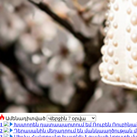
Ամենադիտված
1
Խստորեն դատապարտում եմ Ռուբեն Ռուբինյանի
2
Դերասանին մեղադրում են մանկապղծության մե
3
Սիլվա Հակոբյանը հայտնել է ցավալի կորստի մ