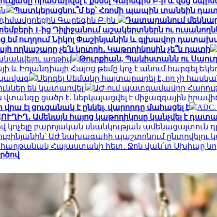
կյանը հրաժարվել է քննել Գարեգին Բ-ի և վեց եպիս
ին
Պատկերացնու՞մ եք՝ Հռոմի պապին տանեին դա
իմավորեցին Գարեգին Բ-ին
Դատարանում մեկնարկե
եմբերի 1-ից Դիլիջանում աշակերտներն ու ուսանո
ց եմ ուղղում Նիկոլ Փաշինյանին և գլխավոր դատա
այի ողնաշարը չե՛ն կոտրի․ Կաթողիկոսին չե՞ն դատի
անակվելու առթիվ
Թուրքիան, Պակիստանն ու Սաու
ի և Իռլանդիայի Հայոց թեմը կոչ է անում հարգել Եկե
րկավագ
Սերգեյ Սեմակը հայտարարել է, որ չի հասկ
ուններ են կատարվել
ԱԺ-ում պատգամավոր Հարութ
վտանգը ցածր է․ ներկայացվել է միջազգային իրավ
 վրա էլ ցուցանակ է ընկել. վարորդը մահացել է
ADC.
ՈՒՂԻՂ․ Ամենայն հայոց կաթողիկոսը կանչվել է դա
կոչելը բարոյական սնանկության ամենացայտուն դրս
ուբինյանին՝ ԱԺ նախագահի պաշտոնում ընտրվելու
0 հաղթանակ Հայաստանի հետ․ Ջոն վան՛տ Սխիպը նոր
ործով