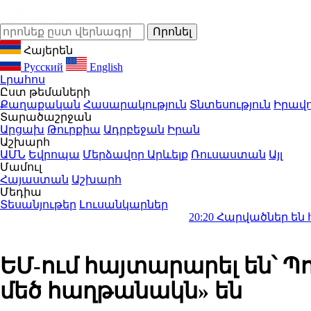
Հայերեն
Русский
English
Լրահոս
Ըստ թեմաների
Քաղաքական
Հասարակություն
Տնտեսություն
Իրավո
Տարածաշրջան
Արցախ
Թուրքիա
Ադրբեջան
Իրան
Աշխարհ
ԱՄՆ
Եվրոպա
Մերձավոր Արևելք
Ռուսաստան
Այլ
Մամուլ
Հայաստան
Աշխարհ
Մեդիա
Տեսանյութեր
Լուսանկարներ
20:20
Հարվածներ են հասցվել Ու
ԵՄ-ում հայտարարել են՝ 
մեծ հաղթանակն» են