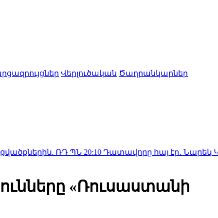
րցազրույցներ
Վերլուծական
Ծաղրանկարներ
. ՌԴ ՊՆ
20:10
Դատավորը հայ էր․ Նարեկ Կարապետյ
յունները «Ռուսաստանի