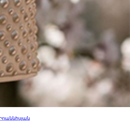
 Իոաննիսյան