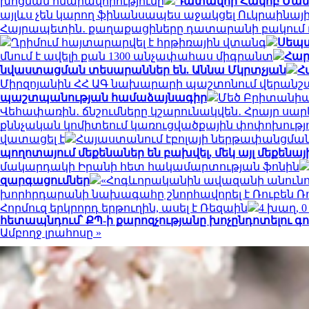
խոցման հնարավորությունը
Դատավոր Հակոբ Մանու
այլևս չեն կարող ֆինանսապես աջակցել Ուկրաինայ
Հայրապետին․ քաղաքացիները դատարանի բակում դ
Ղրիմում հայտարարվել է հրթիռային վտանգ
Սեպտ
մնում է ավելի քան 1300 անչափահաս միգրանտ
Հար
նվաստացման տեսարաններ են. Աննա Մկրտչյան
Հ
Միրզոյանին ՀՀ ԱԳ նախարարի պաշտոնում վերանշ
պաշտպանության համաձայնագիր
Մեծ Բրիտանիայ
Վեհափառին․ ճնշումները կշարունակվեն․ Հրայր սա
քննչական կոմիտեում կառուցվածքային փոփոխությ
վատացել է
Հայաստանում էբոլայի ներթափանցման 
պողոտայում մեքենաներ են բախվել, մեկ այլ մեքենայի
մակարդակի Իրանի հետ հակամարտության ֆոնին
զարգացումներ
«Հոգևորականին ավազանի անունով 
խորհրդարանի նախագահը շնորհավորել է Ռուբեն Ռ
Հորմուզ երկրորդ երթուղին, ասել է Ռեզաին
4 խաղ, 
հետապնդում՝ ՔՊ-ի քարոզչությանը խոչընդոտելու գ
Ամբողջ լրահոսը »