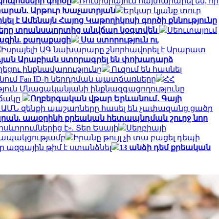
կոպոսների գործը
Ռումինիայում հայտարարել են, որ
տարան. Արթուր Խաչատրյան
Երկար կյանք տուր
լ է Ամենայն Հայոց Կաթողիկոսի գործի քննությունը
ղները տրանսպորտից անվճար կօգտվեն
Սեուտայում
խազին. քաղաքացի
Սա ստորություն ու
Իսրայելի ԱԳ նախարարը շնորհավորել է Արարատ
դյան Արաբիան ստորագրել են փոխադարձ
ղեցու ինքնավարությունը
Ուզում են հասնել
անում Fan ID-ի ներդրման պատճառները
ՀՀ
յուն Մնացականյանի ինքնազգացողությունը
իճակը
Ողբերգական վթար Երևանում․ Գայի
 ԱՄՆ զենքի պաշարները հասել են չափազանց ցածր
տարան. ապօրինի քրեական հետապնդման շուրջ նոր
ևորումներից է». Տեր Եսայի
Սերբիայի
 կապակցությամբ
Իրանը թույլ չի տա բացել դեպի
 ազգային թիմ է ստանձնել
13 անձի դեմ քրեական