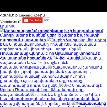
Հետևե՛ք Euromedia24-ին
Youtube-ում`
Լրահոս
Ատեստավորման գործընթաց է, չի հաղթահարում
մարդը, պետք է ասենք՝ վերջ, էլ չպետք է աշխատի
դպրոցում. վարչապետ
Թաքեր Կարլսոնը մեղադրել
է ԱՄՆ ղեկավարությանը Իրանի դեմ ռազմական
գործողության վերաբերյալ ստելու մեջ
Ռուսաստանը պնդում է, որ Արևմուտքը փորձում է
Հայաստանը հեռացնել ՀԱՊԿ-ից․ Վասիլև
Վասիլև․
Հայաստանի և ՀԱՊԿ-ի միջև որևէ
հակամարտություն չկա
Հայաստանում շահումով
խաղերի ոլորտի կարգավորման օպերատոր է
ընտրվել
Մոսկվայի մարզում մայր ու որդի
ընտանիքի մյուս երեխաների աչքի առաջ
պատուհանից դուրս են ընկել
UFC-ն հաստատել է
Արման Ծառուկյանի նոր մենամարտի օրը.
պաշտոնական
Politico. ԱՄՆ-ը կարծում է, որ Կիևի
հետ հետախուզական տվյալների փոխանակման
տեմպը վերադարձել է նորմալ հունի
Ռուսաստանից