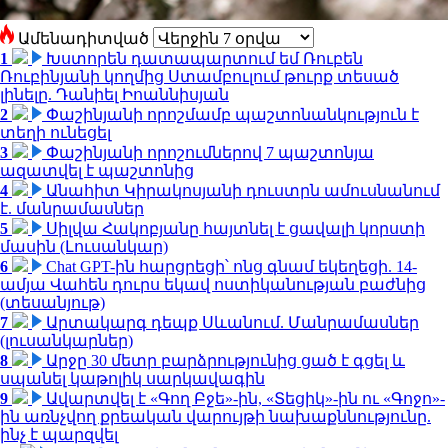
Ամենադիտված
1
Խստորեն դատապարտում եմ Ռուբեն
Ռուբինյանի կողմից Ստամբուլում թուրք տեսած
լինելը. Դանիել Իոաննիսյան
2
Փաշինյանի որոշմամբ պաշտոնանկություն է
տեղի ունեցել
3
Փաշինյանի որոշումներով 7 պաշտոնյա
ազատվել է պաշտոնից
4
Անահիտ Կիրակոսյանի դուստրն ամուսնանում
է. մանրամասներ
5
Սիլվա Հակոբյանը հայտնել է ցավալի կորստի
մասին (Լուսանկար)
6
Chat GPT-ին հարցրեցի՝ ոնց գնամ եկեղեցի. 14-
ամյա Վահեն դուրս եկավ ոստիկանության բաժնից
(տեսանյութ)
7
Արտակարգ դեպք Սևանում. Մանրամասներ
(լուսանկարներ)
8
Արջը 30 մետր բարձրությունից ցած է գցել և
սպանել կաթոլիկ սարկավագին
9
Ավարտվել է «Գող Բջե»-ին, «Տեցիկ»-ին ու «Գոջո»-
ին առնչվող քրեական վարույթի նախաքննությունը.
ինչ է պարզվել