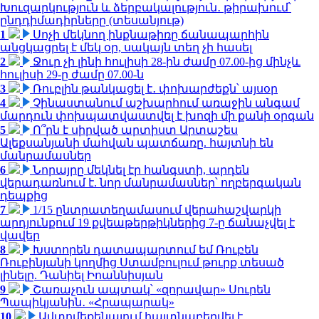
Խուզարկություն և ձերբակալություն․ թիրախում՝
ընդդիմադիրները (տեսանյութ)
1
Սոչի մեկնող ինքնաթիռը ճանապարհին
անցկացրել է մեկ օր, սակայն տեղ չի հասել
2
Ջուր չի լինի հուլիսի 28-ին ժամը 07.00-ից մինչև
հուլիսի 29-ը ժամը 07.00-ն
3
Ռուբլին թանկացել է․ փոխարժեքն՝ այսօր
4
Չինաստանում աշխարհում առաջին անգամ
մարդուն փոխպատվաստվել է խոզի մի քանի օրգան
5
Ո՞րն է սիրված արտիստ Արտաշես
Ալեքսանյանի մահվան պատճառը. հայտնի են
մանրամասներ
6
Նորայրը մեկնել էր հանգստի, արդեն
վերադառնում է. նոր մանրամասներ՝ ողբերգական
դեպքից
7
1/15 ընտրատեղամասում վերահաշվարկի
արդյունքում 19 քվեաթերթիկներից 7-ը ճանաչվել է
վավեր
8
Խստորեն դատապարտում եմ Ռուբեն
Ռուբինյանի կողմից Ստամբուլում թուրք տեսած
լինելը. Դանիել Իոաննիսյան
9
Շառաչուն ապտակ՝ «զորավար» Սուրեն
Պապիկյանին․ «Հրապարակ»
10
Ավտոմեքենայում հայտնաբերվել է