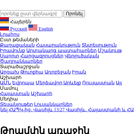
Հայերեն
Русский
English
Լրահոս
Ըստ թեմաների
Քաղաքական
Հասարակություն
Տնտեսություն
Իրավունք
Արտակարգ պատահարներ
Մշակույթ
Սպորտ
Հարցազրույցներ
Վերլուծական
Ծաղրանկարներ
Տարածաշրջան
Արցախ
Թուրքիա
Ադրբեջան
Իրան
Աշխարհ
ԱՄՆ
Եվրոպա
Մերձավոր Արևելք
Ռուսաստան
Այլ
Մամուլ
Հայաստան
Աշխարհ
Մեդիա
Տեսանյութեր
Լուսանկարներ
ՀԱՊԿ-ից․ Վասիլև
13:27
Վասիլև․ Հայաստանի և ՀԱՊԿ-ի
Թրամփն առաջին