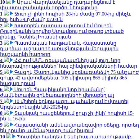
10
Արամ Վարդևանյանը դադարեցնում է
փաստաբանական գործունեությունը
1
Ջուր չի լինի հուլիսի 28-ին ժամը 07.00-ից մինչև
հուլիսի 29-ը ժամը 07.00-ն
2
Խստորեն դատապարտում եմ Ռուբեն
Ռուբինյանի կողմից Ստամբուլում թուրք տեսած
լինելը. Դանիել Իոաննիսյան
3
Պատմական հաղթանակ․ Հայաստանը
դարձավ աշխարհի առաջնության մեդալային
հաշվարկի հաղթող
4
ՀՀ-ում ԱՄՆ դեսպանատնից լավ լուր․ նոր
հնարավորություններ՝ հայ զինվորականների համար
5
Գագիկ Ծառուկյանից կբռնագանձվի 75 անշարժ
գույք, 42 ավտոմեքենա, 105 միլիարդ 865 միլիոն 865
հազար դրամ
6
Սուրեն Պապիկյանի նոր հրամանը՝
ժամկետային զինծառայողների վերաբերյալ
7
10 միլիոն երկրպագու պահանջում է վտարել
Արգենտինային ԱԱ-2026-ից
8
Տասնյակ հասցեներում ջուր չի լինի՝ հուլիսի 15-
ին և 16-ին
9
Հայաստանի ամենավտանգավոր օձերը. որտեղ
են դրանք ամենաշատը հանդիպում
10
Պուտինը հանդես է եկել հայտարարությամբ.