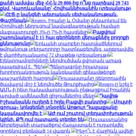
քանի ամսվա մեջ ՀՀ-ն 29 800-ից ո՞նց դարձավ 29 743
քկմ․ Վարդևանյանը՝ Հովհաննիսյանին (տեսանյութ)
ՀԷՑ-ը կանցնի պետական սեփականության․
Փաշինյան
Reuters. Իրանը և Օմանը քննարկում են
Հորմուզի նեղուցում նավագնացության համար
մաքսատուրքի 3%-ը 7%-ի հասցնելը
Բաքվում
շարունակում է 15 հայ գերիների վերաքննիչ բողոքի
քննությունը
Երևանի տարբեր հատվածներում
թմրանյութ տեղադրողը հայտնաբերվեց. առգրավվել
է մարիխուանայով 72 փաթեթ (տեսանյութ)
Էլեկտրամոբիլների ներմուծման քվոտան արագ
սպառվում է․ ՊԵԿ
Պենտագոնը հրատապ
խորհրդակցություն կանցկացնի զինամթերքի
պաշարների հարցով
Ռուսաստանը ռեկորդային
ծավալով մոշ է ներմուծել Թուրքիայից
Reuters-ը նշել է
ԱՄՆ-ի հետ հակամարտության ընթացքում Իրանին
արված ամենամեծ զիջումներից մեկը
Դավիթ
Իշխանյանն ուղերձ է հղել Բաքվի բանտից
«Մուլտի
գրուպ» կոնցեռնի տնօրեն Արթուր Դալլաքյանը
կալանավորվել է
ԱԺ-ում շուտով տեղափոխություն
կլինի. ՔՊ-ում դատարկ տեղեր են
Ռուսաստանից
Ադրբեջանի տարածքով Հայաստան է ուղարկվել
ցորենով բեռնված 14 վագոն
Ինչո՞ւ է Հաջիևն ավելի