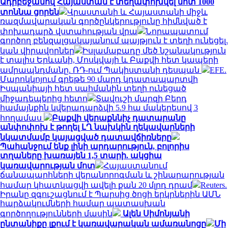
Ադրբեջանով Հայաստան է տեղափոխվել մոտ 1000
տոննա ցորեն
Վրաստանի և Հայաստանի միջև
ռազմավարական գործընկերությունը հիմնված է
փոխադարձ վստահության վրա
Նորապատում
գործող բենզալցակայանում պայթյուն է տեղի ունեցել.
կան վիրավորներ
Իսլամաբադը մեծ նշանակություն
է տալիս Երևանի, Մոսկվայի և Բաքվի հետ կապերի
ամրապնդմանը. ՌԴ-ում Պակիստանի դեսպան
EFE.
Մարոկկոյում գրեթե 90 մարդ կդատապարտվի
Իսպանիայի հետ սահմանին տեղի ունեցած
միջադեպերից հետո
Տավուշի մարզի Բերդ
համայնքին կվերադարձվի 5.9 հա մակերեսով 3
հողամաս
Բաքվի վերաքննիչ դատարանը
անփոփոխ է թողել ԼՂ նախկին ղեկավարների
նկատմամբ կայացված դատավճիռները
Պահանջում ենք լինի արդարություն, բոլորիս
տղաները խառայեն 1,5 տարի. ակցիա
կառավարության մոտ
Հայաստանում
ճանապարհների վերանորոգման և շինարարության
համար կհատկացվի ավելի քան 20 մլրդ դրամ
Reuters.
Իրանը զգուշացնում է Պարսից ծոցի երկրներին ԱՄՆ
հարձակումների համար պատասխան
գործողությունների մասին
Ալեն Սիմոնյանի
ընտանիքը լքում է կառավարական ամառանոցը
Մի