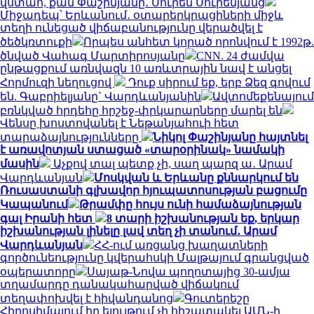
վստահ, քան Փաշինյանը․ Սուրեն Սուրենյանց
Միջադեպ՝ Երևանում․ օտարերկրացիների միջև
տեղի ունեցած վիճաբանությունը վերածվել է
ծեծկռտուքի
Որպես անհետ կորած որոնվում է 1992թ.
ծնված Վահագ Մարտիրոսյանը
CNN. 24 ժամվա
ընթացքում առնվազն 10 առևտրային նավ է անցել
Հորմուզի նեղուցով
Դուք սիրում եք, երբ Ձեզ գովում
են. Գաբրիելյանը` Վարդևանյանին
Ավտոմեքենայում
բռնկված հրդեհը հրշեջ-փրկարարները մարել են
Վենսը խոստովանել է Նեթանյահուի հետ
տարաձայնությունները
Նիկոլ Փաշինյանը հայտնել
է առավոտյան ստացած «տարօրինակ» նամակի
մասին
Աչքով տալ պետք չի, սաղ պարզ ա․ Արամ
Վարդևանյան
Մոսկվան և Երևանը քննարկում են
Ռուսաստանի գլխավոր հյուպատոսության բացումը
Կապանում
Թրամփը հույս ունի համաձայնության
գալ Իրանի հետ
8 տարի իշխանության եք, երկար
իշխանության լինելը լավ տեղ չի տանում․ Արամ
Վարդևանյան
ՀՀ-ում առցանց խաղատների
գործունեությունը կվերահսկի Մալթայում գրանցված
օպերատորը
Սայաթ-Նովա պողոտայից 30-ամյա
տղամարդը դանակահարված վիճակում
տեղափոխվել է հիվանդանոց
Գուտերեշը
Հիրոսիմայում իր ելույթում չի հիշատակել ԱՄՆ-ի