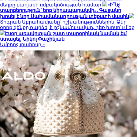
մեղքը քաղաքի ռմբակոծության համար
«Ի՞նչ
տարբերություն՝ երբ կհրապարակվի». Գալյանը
խոսել է նոր Սահամանադրության տեքստի մասին
Տիգրան Աբրահամյանը՝ իշխանություններին. Ձեր
օրոք զենքը դարձել է թշնամու ավար, դեռ խոսո՞ւմ եք
Էսօր առավոտյան շատ տարօրինակ նամակ եմ
ստացել. Նիկոլ Փաշինյան
Ամբողջ լրահոսը »