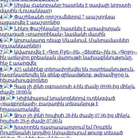
3
Սիլվա Հակոբյանը հայտնել է ցավալի կորստի
մասին (Լուսանկար)
4
Փաշինյանի որոշումներով 7 պաշտոնյա
ազատվել է պաշտոնից
5
Նիկոլ Փաշինյանը հայտնել է առավոտյան
ստացած «տարօրինակ» նամակի մասին
6
Արտակարգ դեպք Սևանում. Մանրամասներ
(լուսանկարներ)
7
Ավարտվել է «Գող Բջե»-ին, «Տեցիկ»-ին ու «Գոջո»-
ին առնչվող քրեական վարույթի նախաքննությունը.
ինչ է պարզվել
8
425 անձինք տեղափոխվել են ոստիկանություն․
հայտնաբերվել են զենք-զինամթերք, թմրամիջոց և
հետախուզվողներ
9
Գազ չի լինի օգոստոսի 4-ին ժամը 09:00-ից մինչև
ժամը 18:00-ն
10
Կիլիկիայում կրակոցներով ուղեկցված
«ռազբորկայի» բացառիկ տեսանյութ է
հրապարակվել
1
Ջուր չի լինի հուլիսի 28-ին ժամը 07.00-ից մինչև
հուլիսի 29-ը ժամը 07.00-ն
2
Խստորեն դատապարտում եմ Ռուբեն
Ռուբինյանի կողմից Ստամբուլում թուրք տեսած