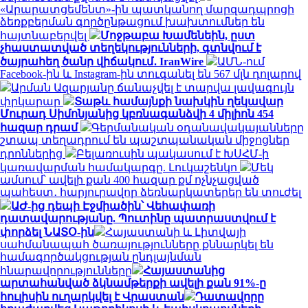
«Արարատցեմենտ»-ին պատկանող մարզադպրոցի
ձեռքբերման գործընթացում խախտումներ են
հայտնաբերվել
Մոջթաբա Խամենեին, ըստ
չհաստատված տեղեկությունների, գտնվում է
ծայրահեղ ծանր վիճակում․ IranWire
ԱՄՆ-ում
Facebook-ին և Instagram-ին տուգանել են 567 մլն դոլարով
Արման Ազարյանը ճանաչվել է տարվա լավագույն
փրկարար
Տաթև համայնքի նախկին ղեկավար
Մուրադ Սիմոնյանից կբռնագանձվի 4 միլիոն 454
հազար դրամ
Գերմանական օդանավակայանները
շտապ տեղադրում են պաշտպանական միջոցներ
դրոններից
Բելառուսին պակասում է ԽՍՀՄ-ի
կառավարման համակարգը. Լուկաշենկո
Մեկ
ամսում՝ ավելի քան 400 հազար քմ ոչնչացված
պահեստ․ հարյուրավոր ձեռնարկատերեր են տուժել
ԱԺ-ից դեպի Էջմիածին՝ Վեհափառի
դատավարությանը. Պուտինը պատրաստվում է
փորձել ՆԱՏՕ-ին
Հայաստանի և Լիտվայի
սահմանապահ ծառայությունները քննարկել են
համագործակցության ընդլայնման
հնարավորությունները
Հայաստանից
արտահանված ձկնամթերքի ավելի քան 91%-ը
հուլիսին ուղարկվել է Վրաստան
Դատավորը