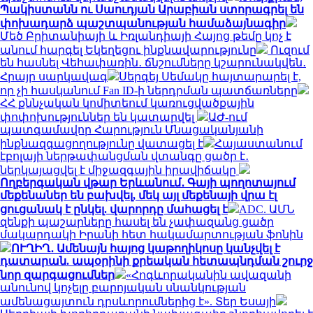
Պակիստանն ու Սաուդյան Արաբիան ստորագրել են
փոխադարձ պաշտպանության համաձայնագիր
Մեծ Բրիտանիայի և Իռլանդիայի Հայոց թեմը կոչ է
անում հարգել Եկեղեցու ինքնավարությունը
Ուզում
են հասնել Վեհափառին․ ճնշումները կշարունակվեն․
Հրայր սարկավագ
Սերգեյ Սեմակը հայտարարել է,
որ չի հասկանում Fan ID-ի ներդրման պատճառները
ՀՀ քննչական կոմիտեում կառուցվածքային
փոփոխություններ են կատարվել
ԱԺ-ում
պատգամավոր Հարություն Մնացականյանի
ինքնազգացողությունը վատացել է
Հայաստանում
էբոլայի ներթափանցման վտանգը ցածր է․
ներկայացվել է միջազգային իրավիճակը
Ողբերգական վթար Երևանում․ Գայի պողոտայում
մեքենաներ են բախվել, մեկ այլ մեքենայի վրա էլ
ցուցանակ է ընկել. վարորդը մահացել է
ADC. ԱՄՆ
զենքի պաշարները հասել են չափազանց ցածր
մակարդակի Իրանի հետ հակամարտության ֆոնին
ՈՒՂԻՂ․ Ամենայն հայոց կաթողիկոսը կանչվել է
դատարան. ապօրինի քրեական հետապնդման շուրջ
նոր զարգացումներ
«Հոգևորականին ավազանի
անունով կոչելը բարոյական սնանկության
ամենացայտուն դրսևորումներից է». Տեր Եսայի