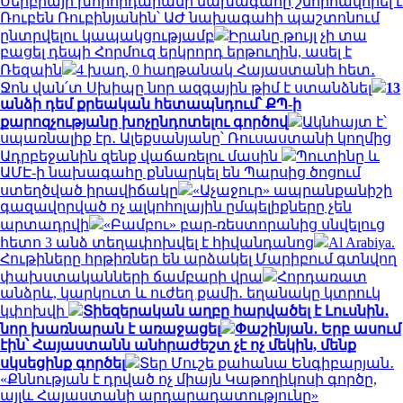
Սերբիայի խորհրդարանի նախագահը շնորհավորել է
Ռուբեն Ռուբինյանին՝ ԱԺ նախագահի պաշտոնում
ընտրվելու կապակցությամբ
Իրանը թույլ չի տա
բացել դեպի Հորմուզ երկրորդ երթուղին, ասել է
Ռեզաին
4 խաղ, 0 հաղթանակ Հայաստանի հետ․
Ջոն վան՛տ Սխիպը նոր ազգային թիմ է ստանձնել
13
անձի դեմ քրեական հետապնդում՝ ՔՊ-ի
քարոզչությանը խոչընդոտելու գործով
Ակնհայտ է՝
սպառնալիք էր․ Ալեքսանյանը՝ Ռուսաստանի կողմից
Ադրբեջանին զենք վաճառելու մասին
Պուտինը և
ԱՄԷ-ի նախագահը քննարկել են Պարսից ծոցում
ստեղծված իրավիճակը
«Աչաջուր» ապրանքանիշի
գազավորված ոչ ալկոհոլային ըմպելիքները չեն
արտադրվի
«Բամբու» բար-ռեստորանից սնվելուց
հետո 3 անձ տեղափոխվել է հիվանդանոց
Al Arabiya.
Հութիները հրթիռներ են արձակել Մարիբում գտնվող
փախստականների ճամբարի վրա
Հորդառատ
անձրև, կարկուտ և ուժեղ քամի․ եղանակը կտրուկ
կփոխվի
Տիեզերական աղբը հարվածել է Լուսնին․
նոր խառնարան է առաջացել
Փաշինյան․ Երբ ասում
էին՝ Հայաստանն անհրաժեշտ չէ ոչ մեկին, մենք
սկսեցինք գործել
Տեր Մուշե քահանա Ենգիբարյան․
«Քննության է դրված ոչ միայն Կաթողիկոսի գործը,
այլև Հայաստանի արդարադատությունը»