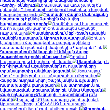
հրաժարվեց Կաթողիկոսի և եպիսկոպոսների
«գործը» քննելուց
Լեհաստանում առաջարկել են
քննարկել Ուկրաինայի երկնքում հրթիռների խոցման
հնարավորությունը
Դատավոր Հակոբ Մանուկյանը
հրաժարվել է քննել Գարեգին Բ-ի և վեց
եպիսկոպոսների գործը
Ռումինիայում հայտարարել
են, որ այլևս չեն կարող ֆինանսապես աջակցել
Ուկրաինային
Պատկերացնու՞մ եք՝ Հռոմի պապին
տանեին դատարան. Արթուր Խաչատրյան
Երկար
կյանք տուր Հայրապետին․ քաղաքացիները
դատարանի բակում դիմավորեցին Գարեգին Բ-ին
Դատարանում մեկնարկել է Ամենայն Հայոց
Կաթողիկոսի գործի քննությունը
Ղրիմում
հայտարարվել է հրթիռային վտանգ
Սեպտեմբերի 1-
ից Դիլիջանում աշակերտներն ու ուսանողները
տրանսպորտից անվճար կօգտվեն
Սեուտայում
մնում է ավելի քան 1300 անչափահաս միգրանտ
Հարց եմ ուղղում Նիկոլ Փաշինյանին և գլխավոր
դատախազին. քաղաքացի
Սա ստորություն ու
նվաստացման տեսարաններ են. Աննա Մկրտչյան
Հայի ողնաշարը չե՛ն կոտրի․ Կաթողիկոսին չե՞ն
դատի
Իսրայելի ԱԳ նախարարը շնորհավորել է
Արարատ Միրզոյանին ՀՀ ԱԳ նախարարի
պաշտոնում վերանշանակվելու առթիվ
Թուրքիան,