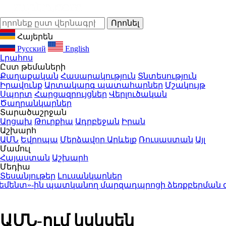
Հայերեն
Русский
English
Լրահոս
Ըստ թեմաների
Քաղաքական
Հասարակություն
Տնտեսություն
Իրավունք
Արտակարգ պատահարներ
Մշակույթ
Սպորտ
Հարցազրույցներ
Վերլուծական
Ծաղրանկարներ
Տարածաշրջան
Արցախ
Թուրքիա
Ադրբեջան
Իրան
Աշխարհ
ԱՄՆ
Եվրոպա
Մերձավոր Արևելք
Ռուսաստան
Այլ
Մամուլ
Հայաստան
Աշխարհ
Մեդիա
Տեսանյութեր
Լուսանկարներ
նտ»-ին պատկանող մարզադպրոցի ձեռքբերման գոր
ԱՄՆ-ում կսկսեն