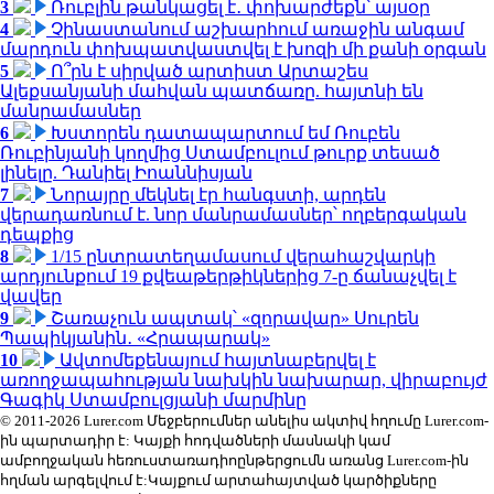
3
Ռուբլին թանկացել է․ փոխարժեքն՝ այսօր
4
Չինաստանում աշխարհում առաջին անգամ
մարդուն փոխպատվաստվել է խոզի մի քանի օրգան
5
Ո՞րն է սիրված արտիստ Արտաշես
Ալեքսանյանի մահվան պատճառը. հայտնի են
մանրամասներ
6
Խստորեն դատապարտում եմ Ռուբեն
Ռուբինյանի կողմից Ստամբուլում թուրք տեսած
լինելը. Դանիել Իոաննիսյան
7
Նորայրը մեկնել էր հանգստի, արդեն
վերադառնում է. նոր մանրամասներ՝ ողբերգական
դեպքից
8
1/15 ընտրատեղամասում վերահաշվարկի
արդյունքում 19 քվեաթերթիկներից 7-ը ճանաչվել է
վավեր
9
Շառաչուն ապտակ՝ «զորավար» Սուրեն
Պապիկյանին․ «Հրապարակ»
10
Ավտոմեքենայում հայտնաբերվել է
առողջապահության նախկին նախարար, վիրաբույժ
Գագիկ Ստամբուլցյանի մարմինը
© 2011-2026 Lurer.com Մեջբերումներ անելիս ակտիվ հղումը Lurer.com-
ին պարտադիր է: Կայքի հոդվածների մասնակի կամ
ամբողջական հեռուստառադիոընթերցումն առանց Lurer.com-ին
հղման արգելվում է:Կայքում արտահայտված կարծիքները