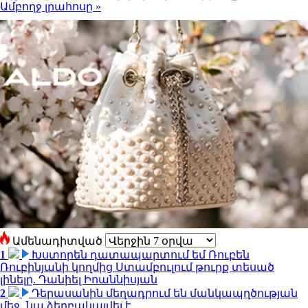
Ամբողջ լրահոսը »
Ամենադիտված
1
Խստորեն դատապարտում եմ Ռուբեն
Ռուբինյանի կողմից Ստամբուլում թուրք տեսած
լինելը. Դանիել Իոաննիսյան
2
Դերասանին մեղադրում են մանկապղծության
մեջ․ նա ձերբակալվել է