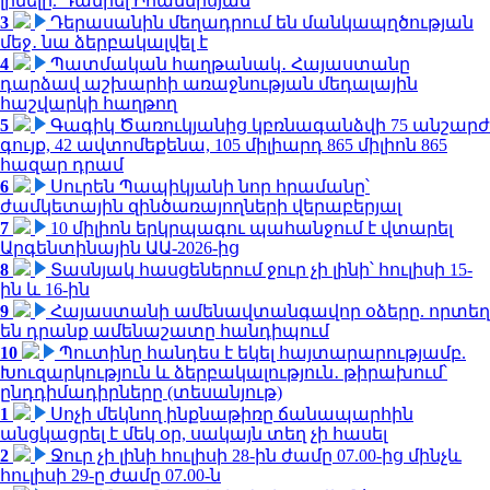
լինելը. Դանիել Իոաննիսյան
3
Դերասանին մեղադրում են մանկապղծության
մեջ․ նա ձերբակալվել է
4
Պատմական հաղթանակ․ Հայաստանը
դարձավ աշխարհի առաջնության մեդալային
հաշվարկի հաղթող
5
Գագիկ Ծառուկյանից կբռնագանձվի 75 անշարժ
գույք, 42 ավտոմեքենա, 105 միլիարդ 865 միլիոն 865
հազար դրամ
6
Սուրեն Պապիկյանի նոր հրամանը՝
ժամկետային զինծառայողների վերաբերյալ
7
10 միլիոն երկրպագու պահանջում է վտարել
Արգենտինային ԱԱ-2026-ից
8
Տասնյակ հասցեներում ջուր չի լինի՝ հուլիսի 15-
ին և 16-ին
9
Հայաստանի ամենավտանգավոր օձերը. որտեղ
են դրանք ամենաշատը հանդիպում
10
Պուտինը հանդես է եկել հայտարարությամբ.
Խուզարկություն և ձերբակալություն․ թիրախում՝
ընդդիմադիրները (տեսանյութ)
1
Սոչի մեկնող ինքնաթիռը ճանապարհին
անցկացրել է մեկ օր, սակայն տեղ չի հասել
2
Ջուր չի լինի հուլիսի 28-ին ժամը 07.00-ից մինչև
հուլիսի 29-ը ժամը 07.00-ն