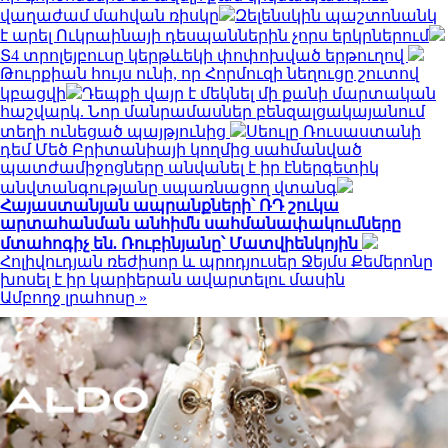
վաղաժամ մահվան ռիսկը
Զելենսկին պաշտոնանկ
է արել Ուկրաինայի դեսպաններին չորս երկրներում
Տ4 տրոլեյբուսը կերթևեկի փոփոխված երթուղով
Թուրքիան հույս ունի, որ Հորմուզի նեղուցը շուտով
կբացվի
Դեպքի վայր է մեկնել մի քանի մարտական
հաշվարկ. Նոր մանրամասներ բենզալցակայանում
տեղի ունեցած պայթյունից
Սեուլը Ռուսաստանի
դեմ Մեծ Բրիտանիայի կողմից սահմանված
պատժամիջոցները անվանել է իր էներգետիկ
անվտանգությանը սպառնացող վտանգ
Հայաստանյան ապրանքների՝ ՌԴ շուկա
արտահանման անհիմն սահմանափակումները
մտահոգիչ են. Ռուբինյանը՝ Մատվիենկոյին
Հոլիվուդյան ռեժիսոր և պրոդյուսեր Ջեյմս Քեմերոնը
խոսել է իր կարիերան ավարտելու մասին
Ամբողջ լրահոսը »