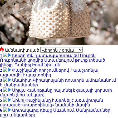
Ամենադիտված
1
Խստորեն դատապարտում եմ Ռուբեն
Ռուբինյանի կողմից Ստամբուլում թուրք տեսած
լինելը. Դանիել Իոաննիսյան
2
Փաշինյանի որոշումներով 7 պաշտոնյա
ազատվել է պաշտոնից
3
Անահիտ Կիրակոսյանի դուստրն ամուսնանում
է. մանրամասներ
4
Սիլվա Հակոբյանը հայտնել է ցավալի կորստի
մասին (Լուսանկար)
5
Նիկոլ Փաշինյանը հայտնել է առավոտյան
ստացած «տարօրինակ» նամակի մասին
6
Արտակարգ դեպք Սևանում. Մանրամասներ
(լուսանկարներ)