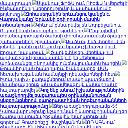
մակարդակի
Սկանդալ ՖԻՖԱ-ում․ ՈՒԵՖԱ-ն մերժել է
Ինֆանտինոյի ներողությունը և պահպանում է
բոյկոտը
Զոհասեղանին երևանցու կյանքն է․
Վարդանյանը՝ Երևանի օդի որակի մասին
(տեսանյութ)
Կիևում քննարկվել են Ադրբեջանի և
Ուկրաինայի հարաբերությունները
Ընդլայնվել է
տրանսպորտային ծախսի փոխհատուցման ծրագրի
շահառուների շրջանակը
Այս ձևով ինձ փորձում են
լռեցնել, քանի որ ԱԺ-ում դա նրանց չի հաջողվում․
Էդգար Ղազարյան
Ծաղկեփնջեր, մեքենայում
արված ջերմ լուսանկարներ. Էլիզ Մելիքյանն
արձագանքել է կողակից ունենալու մասին հարցին
Թրամփը փակ հանդիպում է անցկացրել ԱՄՆ
հետախուզական համայնքի ղեկավարների հետ
Իտալիայի 27 քաղաքներում տապի պատճառով
վտանգավորության առավելագույն մակարդակ է
հայտարարվել
Կոչ ենք անում իշխանություններին
առաջնորդվել բացառապես օրինականության
սկզբունքներով. բարձրաստիճան հոգեւորականների
հայտարարությունը
Ձեր առաջնորդությամբ ՀՀ
Կառավարությունը կշարունակի կառուցողական դեր
խաղալ տարածաշրջանային խաղաղության
գործում. Գուտերեշը՝ Փաշինյանին
ՌԴ ԱԳՆ-ում
գնահատել են Լեհաստանի և Ուկրաինայի