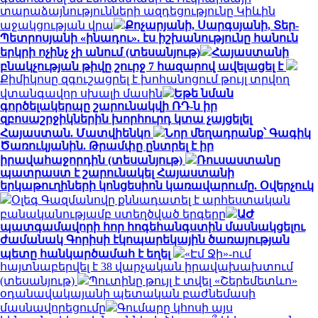
տարաձայնությունների ազդեցությունը Կիևին
աջակցության վրա
Քոչարյանի, Սարգսյանի, Տեր-
Պետրոսյանի «ինադու». էս իշխանությունը հանուն
երկրի ոչինչ չի անում (տեսանյութ)
Հայաստանի
բնակչության թիվը շուրջ 7 հազարով ավելացել է
Քիմիկոսը զգուշացրել է խոհանոցում թույլ տրվող
վտանգավոր սխալի մասին
Եթե նման
գործելակերպը շարունակվի ՌԴ-ն իր
զբոսաշրջիկներին խորհուրդ կտա չայցելել
Հայաստան. Մատվիենկո
Նոր մեղադրանք՝ Գագիկ
Ծառուկյանին. Թրամփը ընտրել է իր
իրավահաջորդին (տեսանյութ)
Ռուսաստանը
պատրաստ է շարունակել Հայաստանի
երկաթուղիների կոնցեսիոն կառավարումը. Օվերչուկ
Օլեգ Գազմանովը քննադատել է արհեստական
բանականությամբ ստեղծված երգերը
ԱԺ
պատգամավորի հոր հոգեհանգստին մասնակցելու
ժամանակ Գորիսի էկոպարեկային ծառայության
պետը հանկարծամահ է եղել
«Էմ Ջի»-ում
հայտնաբերվել է 38 վարչական իրավախախտում
(տեսանյութ)
Պուտինը թույլ է տվել «Շերեմետևո»
օդանավակայանի պետական բաժնեմասի
մասնավորեցումը
Գումարը կհոսի այս