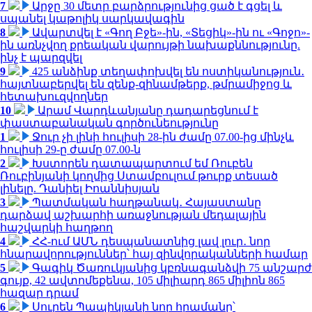
7
Արջը 30 մետր բարձրությունից ցած է գցել և
սպանել կաթոլիկ սարկավագին
8
Ավարտվել է «Գող Բջե»-ին, «Տեցիկ»-ին ու «Գոջո»-
ին առնչվող քրեական վարույթի նախաքննությունը.
ինչ է պարզվել
9
425 անձինք տեղափոխվել են ոստիկանություն․
հայտնաբերվել են զենք-զինամթերք, թմրամիջոց և
հետախուզվողներ
10
Արամ Վարդևանյանը դադարեցնում է
փաստաբանական գործունեությունը
1
Ջուր չի լինի հուլիսի 28-ին ժամը 07.00-ից մինչև
հուլիսի 29-ը ժամը 07.00-ն
2
Խստորեն դատապարտում եմ Ռուբեն
Ռուբինյանի կողմից Ստամբուլում թուրք տեսած
լինելը. Դանիել Իոաննիսյան
3
Պատմական հաղթանակ․ Հայաստանը
դարձավ աշխարհի առաջնության մեդալային
հաշվարկի հաղթող
4
ՀՀ-ում ԱՄՆ դեսպանատնից լավ լուր․ նոր
հնարավորություններ՝ հայ զինվորականների համար
5
Գագիկ Ծառուկյանից կբռնագանձվի 75 անշարժ
գույք, 42 ավտոմեքենա, 105 միլիարդ 865 միլիոն 865
հազար դրամ
6
Սուրեն Պապիկյանի նոր հրամանը՝