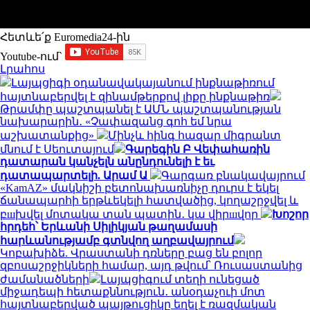
Հետևե՛ք Euromedia24-ին
Youtube-ում`
Լրահոս
Լայպցիգի օդանավակայանում ինքնաթիռում
հայտնաբերվել է զինամթերքով լիքը ինքնաթիռ
Թրամփը պաշտպանել է ԱՄՆ պաշտպանության
նախարարին․ «Չափազանց գոհ եմ նրա
աշխատանքից»
Մինչև հինգ հազար միգրանտ
մնում է Սեուտայում
Գարեգին Բ Վեփահառին
դատարան կանչելն անընդունելի է եւ
դատապարտելի. Արամ Ա
Գարգառ բնակավայրում
«KamAZ» մակնիշի բետոնախառնիչը դուրս է եկել
ճանապարհի երթևեկելի հատվածից, կողաշրջվել և
բшխվել մոտակա տան պատին․ կա վիրшվոր
Խոշոր
հրդեհ՝ Երևանի Սիլիկյան թաղամասի
հարևանությամբ գտնվող աղբավայրում
Կոբախիձե. Վրաստանի դռները բաց են բոլոր
զբոսաշրջիկների համար, այդ թվում՝ Ռուսաստանից
ժամանածների
Լայպցիգում տեղի ունեցած
միջադեպի հետաքննություն․ անօդաչուի մոտ
հայտնաբերված պայթուցիկը եղել է ռազմական