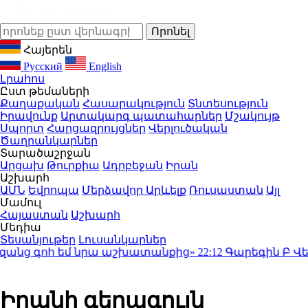
Հայերեն
Русский
English
Լրահոս
Ըստ թեմաների
Քաղաքական
Հասարակություն
Տնտեսություն
Իրավունք
Արտակարգ պատահարներ
Մշակույթ
Սպորտ
Հարցազրույցներ
Վերլուծական
Ծաղրանկարներ
Տարածաշրջան
Արցախ
Թուրքիա
Ադրբեջան
Իրան
Աշխարհ
ԱՄՆ
Եվրոպա
Մերձավոր Արևելք
Ռուսաստան
Այլ
Մամուլ
Հայաստան
Աշխարհ
Մեդիա
Տեսանյութեր
Լուսանկարներ
 գոհ եմ նրա աշխատանքից»
22:12
Գարեգին Բ Վեփահ
Իրանի գերագույն