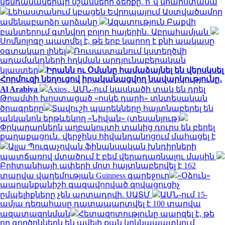
կենդանակերպի նշանների ձեռքը. ո՞վ կհարստանա
Լեհաստանում կբացեն Եվրոպայում Աստվածամոր
ամենաբարձր արձանը
Ազատություն Բաքվի
բանտերում գտնվող բոլոր հայերին․ Աբրահամյան
Սոմնոլոգը պատմել է, թե երբ կարող է քնի պակասը
օգտակար լինել
Ռուսաստանում կստեղծվի
ադամանդների հղկման արդյունաբերական
կլաստեր
Իրանն ու Օմանը համաձայնել են վերսկսել
Հորմուզի նեղուցով իրականացվող նավարկությունը․
Al Arabiya
Axios․ ԱՄՆ-ում կասկածի տակ են դրել
Թրամփի խոստացած «ոսկե դարի» տնտեսական
ծրագրերը
Տավուշի պարեկները հայտնաբերել են
անկանոն երթևեկող «Նիվան» (տեսանյութ)
Փրկարարներն աղբակույտի տակից դուրս են բերել
քաղաքացուն․ վերջինս հիվանդանոցում մահացել է
Ալլա Պուգաչովան ֆինանսական խնդիրների
պատճառով մտածում է բեմ վերադառնալու մասին
Բրիտանիայի ափերի մոտ հայտնաբերվել է 162
տարվա վաղեմության Guinness գարեջուր
«Օձուն»
ապրանքանիշի գազավորված զովացուցիչ
ըմպելիքները չեն արտադրվի. ՍԱՏՄ
ԱՄՆ-ում 15-
ամյա դեռահասը դատապարտվել է 100 տարվա
ազատազրկման
Հետազոտությունը պարզել է, թե
որ գործոններն են ավելի քան կրկնապատկում