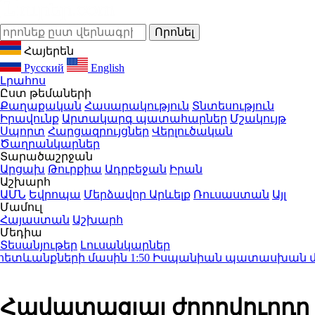
Հայերեն
Русский
English
Լրահոս
Ըստ թեմաների
Քաղաքական
Հասարակություն
Տնտեսություն
Իրավունք
Արտակարգ պատահարներ
Մշակույթ
Սպորտ
Հարցազրույցներ
Վերլուծական
Ծաղրանկարներ
Տարածաշրջան
Արցախ
Թուրքիա
Ադրբեջան
Իրան
Աշխարհ
ԱՄՆ
Եվրոպա
Մերձավոր Արևելք
Ռուսաստան
Այլ
Մամուլ
Հայաստան
Աշխարհ
Մեդիա
Տեսանյութեր
Լուսանկարներ
ետևանքների մասին
1:50
Իսպանիան պատասխան միջոցն
Հավատացյալ ժողովուրդը