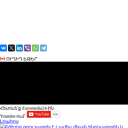
ՈՒՂԻՂ ԵԹԵՐ
Հետևե՛ք Euromedia24-ին
Youtube-ում`
Լրահոս
Բժիշկը զգուշացրել է 1 ամիս միայն հնդկացորեն և