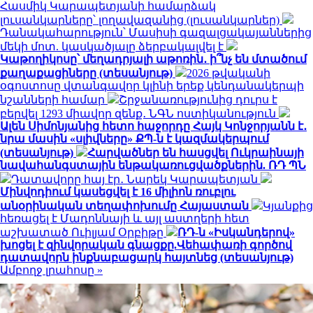
Հասմիկ Կարապետյանի համարձակ
լուսանկարները՝ լողավազանից (լուսանկարներ)
Դանակահարություն՝ Մասիսի գազալցակայաններից
մեկի մոտ. կասկածյալը ձերբակալվել է
Կաթողիկոսը՝ մեղադրյալի աթոռին․ ի՞նչ են մտածում
քաղաքացիները (տեսանյութ)
2026 թվականի
օգոստոսը վտանգավոր կլինի երեք կենդանակերպի
նշանների համար
Շրջանառությունից դուրս է
բերվել 1293 միավոր զենք․ ՆԳՆ ոստիկանություն
Ալեն Սիմոնյանից հետո հաջորդը Հայկ Կոնջորյանն է․
նրա մասին «սլիվները» ՔՊ-ն է կազմակերպում
(տեսանյութ)
Հարվածներ են հասցվել Ուկրաինայի
նավահանգստային ենթակառուցվածքներին. ՌԴ ՊՆ
Դատավորը հայ էր․ Նարեկ Կարապետյան
Մինվոդիում կասեցվել է 16 միլիոն ռուբլու
անօրինական տեղափոխումը Հայաստան
Կյանքից
հեռացել է Մադոննայի և այլ աստղերի հետ
աշխատած Ուիլյամ Օրբիթը
ՌԴ-ն «Իսկանդերով»
խոցել է զինվորական գնացքը.Վեհափառի գործով
դատավորն ինքնաբացարկ հայտնեց (տեսանյութ)
Ամբողջ լրահոսը »