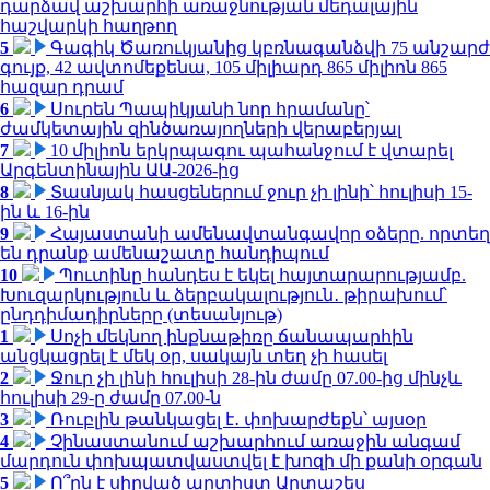
դարձավ աշխարհի առաջնության մեդալային
հաշվարկի հաղթող
5
Գագիկ Ծառուկյանից կբռնագանձվի 75 անշարժ
գույք, 42 ավտոմեքենա, 105 միլիարդ 865 միլիոն 865
հազար դրամ
6
Սուրեն Պապիկյանի նոր հրամանը՝
ժամկետային զինծառայողների վերաբերյալ
7
10 միլիոն երկրպագու պահանջում է վտարել
Արգենտինային ԱԱ-2026-ից
8
Տասնյակ հասցեներում ջուր չի լինի՝ հուլիսի 15-
ին և 16-ին
9
Հայաստանի ամենավտանգավոր օձերը. որտեղ
են դրանք ամենաշատը հանդիպում
10
Պուտինը հանդես է եկել հայտարարությամբ.
Խուզարկություն և ձերբակալություն․ թիրախում՝
ընդդիմադիրները (տեսանյութ)
1
Սոչի մեկնող ինքնաթիռը ճանապարհին
անցկացրել է մեկ օր, սակայն տեղ չի հասել
2
Ջուր չի լինի հուլիսի 28-ին ժամը 07.00-ից մինչև
հուլիսի 29-ը ժամը 07.00-ն
3
Ռուբլին թանկացել է․ փոխարժեքն՝ այսօր
4
Չինաստանում աշխարհում առաջին անգամ
մարդուն փոխպատվաստվել է խոզի մի քանի օրգան
5
Ո՞րն է սիրված արտիստ Արտաշես