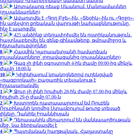
ստացած «տարօրինակ» նամակի մասին
5
Արտակարգ դեպք Սևանում. Մանրամասներ
(լուսանկարներ)
6
Ավարտվել է «Գող Բջե»-ին, «Տեցիկ»-ին ու «Գոջո»-
ին առնչվող քրեական վարույթի նախաքննությունը.
ինչ է պարզվել
7
425 անձինք տեղափոխվել են ոստիկանություն․
հայտնաբերվել են զենք-զինամթերք, թմրամիջոց և
հետախուզվողներ
8
Հասմիկ Կարապետյանի համարձակ
լուսանկարները՝ լողավազանից (լուսանկարներ)
9
Գազ չի լինի օգոստոսի 4-ին ժամը 09:00-ից մինչև
ժամը 18:00-ն
10
Կիլիկիայում կրակոցներով ուղեկցված
«ռազբորկայի» բացառիկ տեսանյութ է
հրապարակվել
1
Ջուր չի լինի հուլիսի 28-ին ժամը 07.00-ից մինչև
հուլիսի 29-ը ժամը 07.00-ն
2
Խստորեն դատապարտում եմ Ռուբեն
Ռուբինյանի կողմից Ստամբուլում թուրք տեսած
լինելը. Դանիել Իոաննիսյան
3
Դերասանին մեղադրում են մանկապղծության
մեջ․ նա ձերբակալվել է
4
Պատմական հաղթանակ․ Հայաստանը