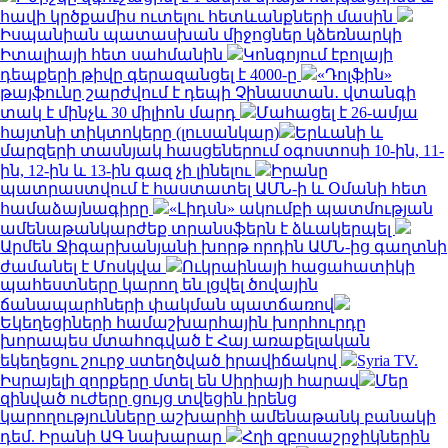
հավի կրծքամիս ուտելու հետևանքների մասին
Իսպանիան պատասխան միջոցներ կձեռնարկի
Իտալիայի հետ սահմանին
Կոնգոյում էբոլայի
դեպքերի թիվը գերազանցել է 4000-ը
«Դոլֆին»
թայֆունը շարժվում է դեպի Չինաստան․ վտանգի
տակ է մինչև 30 միլիոն մարդ
Մահացել է 26-ամյա
հայտնի տիկտոկերը (լուսանկար)
Երևանի և
մարզերի տասնյակ հասցեներում օգոստոսի 10-ին, 11-
ին, 12-ին և 13-ին գազ չի լինելու
Իրանը
պատրաստվում է հաստատել ԱՄՆ-ի և Օմանի հետ
համաձայնագիրը
«Լիդսն» ակումբի պատմության
ամենաթանկարժեք տրանսֆերն է ձևակերպել
Արմեն Ջիգարխանյանի խորթ որդին ԱՄՆ-ից գաղտնի
ժամանել է Մոսկվա
Ուկրաինայի հացահատիկի
պահեստները կարող են լցվել ծովային
ճանապարհների փակման պատճառով
Եկեղեցիների համաշխարհային խորհուրդը
խորապես մտահոգված է Հայ առաքելական
եկեղեցու շուրջ ստեղծված իրավիճակով
Syria TV.
Իսրայելի զորքերը մտել են Սիրիայի հարավ
Մեր
զինված ուժերը ցույց տվեցին իրենց
կարողությունները աշխարհի ամենաթանկ բանակի
դեմ. Իրանի ԱԳ նախարար
Հղի զբոսաշրջիկներին