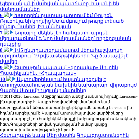
Ալեքսանյանի մահվան պատճառը. հայտնի են
մանրամասներ
6
Խստորեն դատապարտում եմ Ռուբեն
Ռուբինյանի կողմից Ստամբուլում թուրք տեսած
լինելը. Դանիել Իոաննիսյան
7
Նորայրը մեկնել էր հանգստի, արդեն
վերադառնում է. նոր մանրամասներ՝ ողբերգական
դեպքից
8
1/15 ընտրատեղամասում վերահաշվարկի
արդյունքում 19 քվեաթերթիկներից 7-ը ճանաչվել է
վավեր
9
Շառաչուն ապտակ՝ «զորավար» Սուրեն
Պապիկյանին․ «Հրապարակ»
10
Ավտոմեքենայում հայտնաբերվել է
առողջապահության նախկին նախարար, վիրաբույժ
Գագիկ Ստամբուլցյանի մարմինը
© 2011-2026 Lurer.com Մեջբերումներ անելիս ակտիվ հղումը Lurer.com-
ին պարտադիր է: Կայքի հոդվածների մասնակի կամ
ամբողջական հեռուստառադիոընթերցումն առանց Lurer.com-ին
հղման արգելվում է:Կայքում արտահայտված կարծիքները
պարտադիր չէ, որ համընկնեն կայքի խմբագրության տեսակետի
հետ:Գովազդների բովանդակության համար կայքը
պատասխանատվություն չի կրում:
Հետադարձ կապ
Մեր մասին
Գովազդատուներին