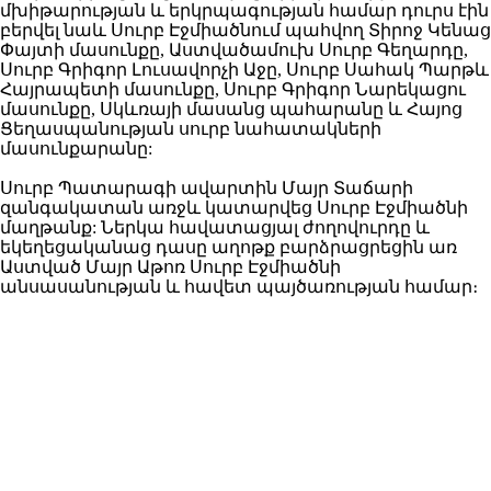
մխիթարության և երկրպագության համար դուրս էին
բերվել նաև Սուրբ Էջմիածնում պահվող Տիրոջ Կենաց
Փայտի մասունքը, Աստվածամուխ Սուրբ Գեղարդը,
Սուրբ Գրիգոր Լուսավորչի Աջը, Սուրբ Սահակ Պարթև
Հայրապետի մասունքը, Սուրբ Գրիգոր Նարեկացու
մասունքը, Սկևռայի մասանց պահարանը և Հայոց
Ցեղասպանության սուրբ նահատակների
մասունքարանը:
Սուրբ Պատարագի ավարտին Մայր Տաճարի
զանգակատան առջև կատարվեց Սուրբ Էջմիածնի
մաղթանք: Ներկա հավատացյալ ժողովուրդը և
եկեղեցականաց դասը աղոթք բարձրացրեցին առ
Աստված Մայր Աթոռ Սուրբ Էջմիածնի
անսասանության և հավետ պայծառության համար։