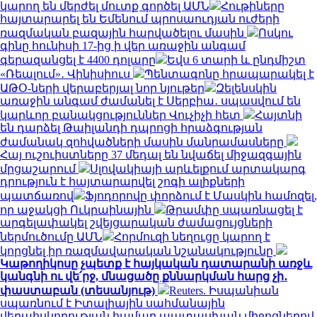
կարող են մերժել մուտք գործել ԱՄՆ
Հութիները
հայտարարել են Եմենում պրոսաուդյան ուժերի
ռազմական բազային հարվածելու մասին
Ոսկու
գինը հունիսի 17-ից ի վեր առաջին անգամ
գերազանցել է 4400 դոլարը
Եվս 6 տարի և ընդմիշտ
«Ռեալում»․ Վինիսիուս
Պենտագոնը հրապարակել է
ԱԹՕ-ների վերաբերյալ նոր նյութեր
Զելենսկին
առաջին անգամ ժամանել է Սերբիա․ սպասվում են
կարևոր բանակցություններ Վուչիչի հետ
Հայտնի
են դարձել Թաիլանդի դպրոցի հրաձգության
ժամանակ զոհվածների մասին մանրամասները
Հայ ուշուիստները 37 մեդալ են նվաճել միջազգային
մրցաշարում
Սլովակիայի արևելքում արտակարգ
դրություն է հայտարարվել շոգի ալիքների
պատճառով
Ֆյոդորովը փորձում է Մասկին համոզել,
որ աջակցի Ուկրաինային
Թրամփը սպառնացել է
արգելափակել շվեյցարական ժամացույցների
ներմուծումը ԱՄՆ
Հորմուզի նեղուցը կարող է
կորցնել իր ռազմավարական նշանակությունը
Կաթողիկոսը չպետք է հայկական դատարանի առջև
կանգնի ու վե՛րջ, մնացածը քննարկման հարց չի․
փաստաբան (տեսանյութ)
Reuters. Իսպանիան
սպառնում է Իտալիային սահմանային
վերահսկողության համար պատասխան միջոցներով