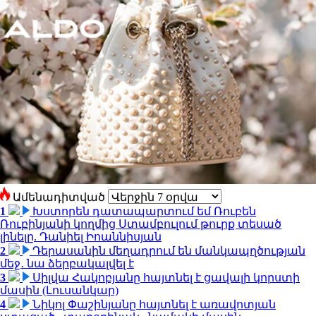
Ամենադիտված
1
Խստորեն դատապարտում եմ Ռուբեն
Ռուբինյանի կողմից Ստամբուլում թուրք տեսած
լինելը. Դանիել Իոաննիսյան
2
Դերասանին մեղադրում են մանկապղծության
մեջ․ նա ձերբակալվել է
3
Սիլվա Հակոբյանը հայտնել է ցավալի կորստի
մասին (Լուսանկար)
4
Նիկոլ Փաշինյանը հայտնել է առավոտյան