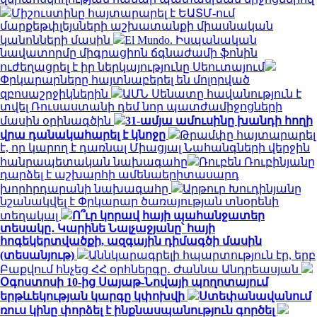
Միշուստինը հայտարարել է ԵԱՏՄ-ում
մարքեթփլեյսների աշխատանքի միասնական
կանոնների մասին
El Mundo. Իսպանական
նավատորմը միգրացիոն ճգնաժամի ֆոնին
ուժեղացրել է իր ներկայությունը Սեուտայում
Փրկարարները հայտնաբերել են մոլորված
զբոսաշրջիկներին
ԱՄՆ Սենատը հավանություն է
տվել Ռուսաստանի դեմ նոր պատժամիջոցների
մասին օրինագծին
31-ամյա ամուսինը խանդի հողի
վրա դանակահարել է կնոջը
Թրամփը հայտարարել
է, որ կարող է դառնալ Միացյալ Նահանգների վերջին
հանրապետական ​​նախագահը
Ռուբեն Ռուբինյանը
դարձել է աշխարհի ամենաերիտասարդ
խորհրդարանի նախագահը
Արթուր Խուդինյանը
նշանակվել է Փրկարար ծառայության տնօրենի
տեղակալ
Ո՞ւր կորավ հայի պահանջատեր
տեսակը․ Կարինե Նալչաջյանը՝ հայի
հոգեկերտվածքի, ազգային դիմագծի մասին
(տեսանյութ)
Աննկարագրելի հպարտություն էր, երբ
Բաքվում հնչեց ՀՀ օրհներգը․ Ժաննա Անդրեասյան
Օգոստոսի 10-ից Սայաթ-Նովայի պողոտայում
երթևեկության կարգը կփոխվի
Ստեփանավանում
ռուս կինը փորձել է ինքնասպանություն գործել