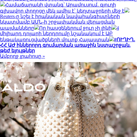
Համաճարակի վտանգ՝ Արամուսում․ գյուղի
գլխավոր փողոցը մեկ ամիս է՝ կեղտաջրերի մեջ է
Reuters-ը նշել է իրանական նավահանգիստների
նկատմամբ ԱՄՆ-ի շրջափակման վերացման
պայմանները
Որ հասցեներում ջուր չի լինի
4
միլիարդ դոլարի ներդրումը նշանակում է ԱԲ
ենթակառուցվածքների մուտք Հայաստան
#ՈՒՂԻՂ․
ՀՀ ԱԺ իններորդ գումարման առաջին նստաշրջան.
թեժ ելույթներ
Ամբողջ լրահոսը »