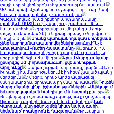
տալիս իր ընկերներին տեղափոխվել Ռուսաստան
ԱԺ-ում պիտի մշակենք նոր մշակույթ, որին արժանի
են մեր քաղաքացիները. Վարդևանյան
Գազավորված ըմպելիքների արտադրամասը
փակվել է․ ՍԱՏՄ-ն մի շարք լուրջ խախտումներ է
հայտնաբերել
Ադրբեջանը ևս մեկ անգամ ցույց
տվեց, որ կանգնած է իր եղբայր իրանցի ժողովրդի
կողքին.Ալիև
Առանց պահպանողական մոտեցման
չենք կարողանա ապահովել ծնելիությունը․ի՞նչ է
առաջարկում «Ուժեղ Հայաստանը»
Սեուտայում
հազարավոր մարդիկ բողոքի ցույցի են դուրս եկել
միգրացիոն ճգնաժամի դեմ
Արամ Վարդևանյանը
ընտրվեց ԱԺ փոխնախագահ․ քվեարկության
արդյունքը
Խաղաղության խորհուրդը կարծում է, որ
Իսրայելը համագործակցում է իր հետ՝ չնայած պլանը
մերժելուն
7 մթերք, որոնք արժե ավելացնել
սննդակարգում երիտասարդ մնալու համար
Ռուբեն
Վարդանյանի կինը՝ իշխանություններին․ «Ակնկալում
եմ առարկայական հանդիպում և հստակ քայլեր»
Ցուկերբերգի զբոսանավը օգնություն չի ցուցաբերել
Ալյասկայի ափերի մոտ գտնվող նավակին
Եթե
Վարդևանյանը թեկուզ մեկ նիստ նախագահի,
կիմանաք՝ որակը որն է. Ղազարյան
Ֆրանսիայի