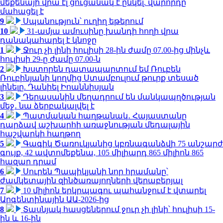
մեքենայի վրա էլ ցուցանակ է ընկել. վարորդը
մահացել է
9
Սպանություն՝ ուղիղ եթերում
10
31-ամյա ամուսինը խանդի հողի վրա
դանակահարել է կնոջը
1
Ջուր չի լինի հուլիսի 28-ին ժամը 07.00-ից մինչև
հուլիսի 29-ը ժամը 07.00-ն
2
Խստորեն դատապարտում եմ Ռուբեն
Ռուբինյանի կողմից Ստամբուլում թուրք տեսած
լինելը. Դանիել Իոաննիսյան
3
Դերասանին մեղադրում են մանկապղծության
մեջ․ նա ձերբակալվել է
4
Պատմական հաղթանակ․ Հայաստանը
դարձավ աշխարհի առաջնության մեդալային
հաշվարկի հաղթող
5
Գագիկ Ծառուկյանից կբռնագանձվի 75 անշարժ
գույք, 42 ավտոմեքենա, 105 միլիարդ 865 միլիոն 865
հազար դրամ
6
Սուրեն Պապիկյանի նոր հրամանը՝
ժամկետային զինծառայողների վերաբերյալ
7
10 միլիոն երկրպագու պահանջում է վտարել
Արգենտինային ԱԱ-2026-ից
8
Տասնյակ հասցեներում ջուր չի լինի՝ հուլիսի 15-
ին և 16-ին