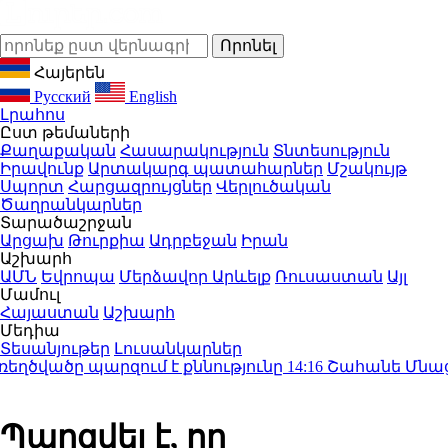
Հայերեն
Русский
English
Լրահոս
Ըստ թեմաների
Քաղաքական
Հասարակություն
Տնտեսություն
Իրավունք
Արտակարգ պատահարներ
Մշակույթ
Սպորտ
Հարցազրույցներ
Վերլուծական
Ծաղրանկարներ
Տարածաշրջան
Արցախ
Թուրքիա
Ադրբեջան
Իրան
Աշխարհ
ԱՄՆ
Եվրոպա
Մերձավոր Արևելք
Ռուսաստան
Այլ
Մամուլ
Հայաստան
Աշխարհ
Մեդիա
Տեսանյութեր
Լուսանկարներ
վածը պարզում է քննությունը
14:16
Շահանե Մնացակա
Պարզվել է, որ