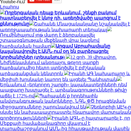
Youtube-ում`
Լրահոս
Ողբերգական դեպք Երևանում․ շենքի բակում
հայտնաբերվել է կնոջ դի․ առեղծվածը պարզում է
քննությունը
Շահանե Մնացականյանը նշանակվել է
առողջապահության նախարարի տեղակալ
Ռումինիայում յոթ մարդ է ձերբակալվել
շտապօգնության մեքենայի վրա կացնով
հարձակման համար
Արգամ Աբրահամյանը
կալանավորվել է.ԱՄՆ-ում օդ են բարձրացրել
կործանիչներ (տեսանյութ)
12 զոհ, 39 վիրավոր.
Նիժնեկամսկում անօդաչու թռչող սարքի
հարձակումից հետո ստեղծվել է բժշկական
արձագանքման կենտրոն
Իրանի ԱԳ նախարարը և
մեջլիսի խոսնակը կարող են այցելել Պակիստան
Երևանում «երկրորդ շարքի» կայանատեղիների դեմ
պայքարը խստացել է․ արձանագրությունների թիվը
աճել է 172%-ով
Պահպանե՛ք հրդեհային
անվտանգության կանոնները․ ՆԳՆ ՓԾ իրազեկման
միջոցառումները շարունակվում են
Չեռնոբիլի ԱԷԿ-ը
սկսել են նախապատրաստել հնարավոր մարտական
գործողությունների
Իրանի ԱԳՆ-ը հայտարարել է, որ
Մեքքայի համաձայնագիրը վկայում է
տարածաշրջանում ԱՄՆ-ից հիասթափության մասին