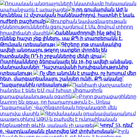
Ռուսական անօդաչուների նկատմամբ հսկայական
պահանջարկ է առաջացել
9-րդ գումարման ԱԺ-ն
կունենա 12 մշտական հանձնաժողով․ հայտնի է նաև
ուժերի բաշխումը
Թուրքիան նավագնացության
ընկերություններին զգուշացնում է Սև ծովում տիրող
իրավիճակի մասին
Հանձնաժողովի ինչ թիվ էլ
դնենք հաշտ չեք լինելու, սա ՔՊ-ի տարբերակն է․
Թունյան (տեսանյութ)
Գիշերը յոթ տասնյակից
ավելի անօդաչու թռչող սարքեր փորձել են
հարձակվել ՌԴ-ի շրջաններից մեկի վրա
Ոստիկանները ձերբակալել են 10–ից ավելի անձանց․
մանրամասներ` Դաշտավանի խուլիգանությունից
(տեսանյութ)
Ոչ մեր անունն է տալիս, ոչ խոսում մեր
հետ, մարգարեանալու շանսեր ունի․ ՔՊ-ականը՝
Ղազարյանին (տեսանյութ)
Դանիայի վարչապետը
հանդես է եկել ԵՄ-ում խիստ միգրացիոն
քաղաքականության օգտին
«Բոլոր քաղաքացիները
կարող են զգալ, որ խաղաղություն է». Սոնա
Ղազարյանը՝ Վաշինգտոնյան հռչակագրի մեկ
տարվա մասին
Գերմանական օդանավակայանում
պայթուցիկով ԱԹՍ-ն բախվել է ուկրաինական
ինքնաթիռի թևին, սակայն չի պայթել
Կողմ՝ 53, դեմ՝
0․ Վարդևանյանն ընտրվեց ԱԺ փոխխոսնակ
Իլոն
Մասկի հայրը բացատրել է, թե ինչու է խորհուրդ