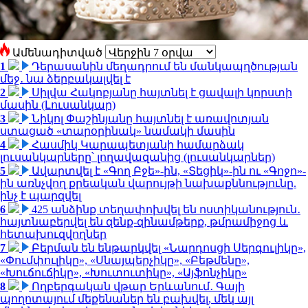
Ամենադիտված
1
Դերասանին մեղադրում են մանկապղծության
մեջ․ նա ձերբակալվել է
2
Սիլվա Հակոբյանը հայտնել է ցավալի կորստի
մասին (Լուսանկար)
3
Նիկոլ Փաշինյանը հայտնել է առավոտյան
ստացած «տարօրինակ» նամակի մասին
4
Հասմիկ Կարապետյանի համարձակ
լուսանկարները՝ լողավազանից (լուսանկարներ)
5
Ավարտվել է «Գող Բջե»-ին, «Տեցիկ»-ին ու «Գոջո»-
ին առնչվող քրեական վարույթի նախաքննությունը.
ինչ է պարզվել
6
425 անձինք տեղափոխվել են ոստիկանություն․
հայտնաբերվել են զենք-զինամթերք, թմրամիջոց և
հետախուզվողներ
7
Բերման են ենթարկվել «Նարդոսցի Սերգուլիկը»,
«Փումփուլիկը», «Սնայպերչիկը», «Բեթմենը»,
«Խուճուճիկը», «Խուտուտիկը», «Այֆոնչիկը»
8
Ողբերգական վթար Երևանում․ Գայի
պողոտայում մեքենաներ են բախվել, մեկ այլ