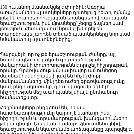
130 ուսանող մասնակցել է փորձին: Առօրյա
առարկաների պատկերները դիտելուց հետո, ոմանք
լսել են տարբեր հուզական երանգներով դասական
երաժշտություն, իսկ մյուսները՝ չեզոք ձայներ կամ
լռություն: Հետագայում նրանց խնդրել են
տարբերակել արդեն տեսած պատկերները նոր կամ
նմանատիպ պատկերներից:
Պարզվել է, որ ոչ թե երաժշտության ժանրը, այլ
հատկապես հուզական գրգռվածության
մակարդակի փոփոխությունն է որոշել հիշողության
որակը: Գրգռվածության չափավոր աճ ունեցող
մասնակիցները ավելի լավ են հիշել փոքր
մանրամասները, մինչդեռ ուժեղ գրգռվածությունը
կամ, ընդհակառակը, դրա նվազումը օգնել է
հիշողության մեջ պահպանել միայն ընդհանուր
համատեքստը:
Հեղինակները ընդգծում են, որ այս
հայտնագործությունը կարող է կարևոր լինել
հիշողության և տրամադրության խանգարումների
թերապիայի մշակման համար: Այնուամենայնիվ,
երաժշտության նկատմամբ արձագանքը պարզվել է,