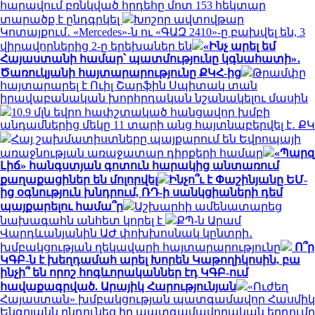
հարավում բռնկված հրդեհը մոտ 153 հեկտար
տարածք է ընդգրկել
Խոշոր ավտովթար
Կոտայքում․ «Mercedes»-ն ու «ԳԱԶ 2410»-ը բախվել են, 3
վիրավորներից 2-ը երեխաներ են
«Ինչ արել եմ
Հայաստանի համար՝ պատմությունը կգնահատի»․
Ծառուկյանի հայտարարությունը ՔԿՀ-ից
Թրամփը
հայտարարել է Ուիլ Շարֆին Սպիտակ տան
իրավաբանական խորհրդական նշանակելու մասին
10.9 մլն եվրո հափշտակած հանցավոր խմբի
անդամներից մեկը 11 տարի անց հայտնաբերվել է․ ՔԿ
Հայ շախմատիստները պայքարում են Եվրոպայի
առաջնության առաջատար դիրքերի համար
«Պարզ
Լիճ» հանգստյան գոտուն հարակից անտառում
քաղաքացիներ են մոլորվել
Ինչո՞ւ է Փաշինյանը ԵՄ-
ից օգնություն խնդրում, ՌԴ-ի սանկցիաների դեմ
պայքարելու համա՞ր
Աշխարհի ամենատարեց
նախագահն անհետ կորել է
ՔՊ-ն Արամ
Վարդևանյանին ԱԺ փոխխոսնակ կընտրի․
խմբակցության ղեկավարի հայտարարությունը
Ո՞ր
ԿԳԲ-ն է խեղդամահ արել Խորեն Կաթողիկոսին, բա
ինչի՞ են որոշ հոգևորականներ էդ ԿԳԲ-ում
հավաքագրված. Արայիկ Հարությունյան
«Ուժեղ
Հայաստան» խմբակցության պատգամավոր Հասմիկ
Ենգոյանն ընդունեց իր պատգամավորական երդումը