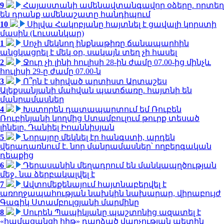
9
Հայաստանի ամենավտանգավոր օձերը. որտեղ
են դրանք ամենաշատը հանդիպում
10
Սիլվա Հակոբյանը հայտնել է ցավալի կորստի
մասին (Լուսանկար)
1
Սոչի մեկնող ինքնաթիռը ճանապարհին
անցկացրել է մեկ օր, սակայն տեղ չի հասել
2
Ջուր չի լինի հուլիսի 28-ին ժամը 07.00-ից մինչև
հուլիսի 29-ը ժամը 07.00-ն
3
Ո՞րն է սիրված արտիստ Արտաշես
Ալեքսանյանի մահվան պատճառը. հայտնի են
մանրամասներ
4
Խստորեն դատապարտում եմ Ռուբեն
Ռուբինյանի կողմից Ստամբուլում թուրք տեսած
լինելը. Դանիել Իոաննիսյան
5
Նորայրը մեկնել էր հանգստի, արդեն
վերադառնում է. նոր մանրամասներ՝ ողբերգական
դեպքից
6
Դերասանին մեղադրում են մանկապղծության
մեջ․ նա ձերբակալվել է
7
Ավտոմեքենայում հայտնաբերվել է
առողջապահության նախկին նախարար, վիրաբույժ
Գագիկ Ստամբուլցյանի մարմինը
8
Սուրեն Պապիկյանը պաշտոնից ազատել է
«համացանցի հիթ» դարձած վարչության պետին