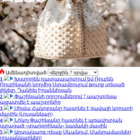
Ամենադիտված
1
Խստորեն դատապարտում եմ Ռուբեն
Ռուբինյանի կողմից Ստամբուլում թուրք տեսած
լինելը. Դանիել Իոաննիսյան
2
Փաշինյանի որոշումներով 7 պաշտոնյա
ազատվել է պաշտոնից
3
Սիլվա Հակոբյանը հայտնել է ցավալի կորստի
մասին (Լուսանկար)
4
Նիկոլ Փաշինյանը հայտնել է առավոտյան
ստացած «տարօրինակ» նամակի մասին
5
Արտակարգ դեպք Սևանում. Մանրամասներ
(լուսանկարներ)