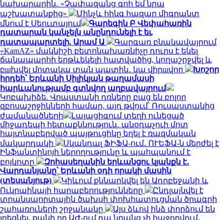
նախարարին․ «Չափազանց գոհ եմ նրա
աշխատանքից»
Մինչև հինգ հազար միգրանտ
մնում է Սեուտայում
Գարեգին Բ Վեփահառին
դատարան կանչելն անընդունելի է եւ
դատապարտելի. Արամ Ա
Գարգառ բնակավայրում
«KamAZ» մակնիշի բետոնախառնիչը դուրս է եկել
ճանապարհի երթևեկելի հատվածից, կողաշրջվել և
բшխվել մոտակա տան պատին․ կա վիրшվոր
Խոշոր
հրդեհ՝ Երևանի Սիլիկյան թաղամասի
հարևանությամբ գտնվող աղբավայրում
Կոբախիձե. Վրաստանի դռները բաց են բոլոր
զբոսաշրջիկների համար, այդ թվում՝ Ռուսաստանից
ժամանածների
Լայպցիգում տեղի ունեցած
միջադեպի հետաքննություն․ անօդաչուի մոտ
հայտնաբերված պայթուցիկը եղել է ռազմական
մակարդակի
Սկանդալ ՖԻՖԱ-ում․ ՈՒԵՖԱ-ն մերժել է
Ինֆանտինոյի ներողությունը և պահպանում է
բոյկոտը
Զոհասեղանին երևանցու կյանքն է․
Վարդանյանը՝ Երևանի օդի որակի մասին
(տեսանյութ)
Կիևում քննարկվել են Ադրբեջանի և
Ուկրաինայի հարաբերությունները
Ընդլայնվել է
տրանսպորտային ծախսի փոխհատուցման ծրագրի
շահառուների շրջանակը
Այս ձևով ինձ փորձում են
լռեցնել, քանի որ ԱԺ-ում դա նրանց չի հաջողվում․