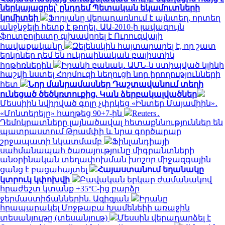
ներկայացրել՝ ընդդեմ Պետական եկամուտների
կոմիտեի
Ֆորլանը վերադառնում է այնտեղ, որտեղ
անջնջելի հետք է թողել․ ԱԱ-2010-ի լավագույն
ֆուտբոլիստը գլխավորել է Ուրուգվայի
հավաքականը
Զելենսկին հայտարարել է, որ շատ
երկրներ դեմ են ուկրաինական բալիստիկ
հրթիռներին
Իրանի բանակ․ ԱՄՆ-ն ստիպված կլինի
հաշվի նստել Հորմուզի նեղուցի նոր իրողությունների
հետ
Նոր մանրամասներ Դաշտավանում տեղի
ունեցած ծեծկռտուքից. Կան ձերբակալվածներ
Մեսսիին նվիրված գոլը չփրկեց «Ինտեր Մայամիին»․
«Մոնտերեյը» հաղթեց 90+7-ին
Reuters․
Դեմոկրատները լայնածավալ հետաքննություններ են
պատրաստում Թրամփի և նրա գործարար
շրջապատի նկատմամբ
Ֆինլանդիայի
սահմանապահ ծառայությունը միգրանտների
անօրինական տեղափոխման խոշոր միջազգային
ցանց է բացահայտել
Հայաստանում եղանակը
կտրուկ կփոխվի
Բավական երկար ժամանակով
հրաժեշտ կտանք +35°C-ից բարձր
ջերմաստիճաններին. Ազիզյան
Իրանը
հրապարակել Մոջթաբա Խամենեիի առաջին
տեսանյութը (տեսանյութ)
Մեսսին վերադարձել է