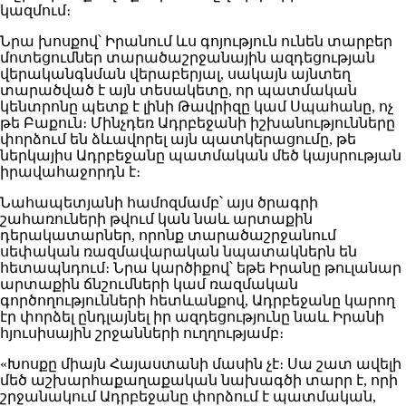
կազմում։
Նրա խոսքով՝ Իրանում ևս գոյություն ունեն տարբեր
մոտեցումներ տարածաշրջանային ազդեցության
վերականգնման վերաբերյալ, սակայն այնտեղ
տարածված է այն տեսակետը, որ պատմական
կենտրոնը պետք է լինի Թավրիզը կամ Սպահանը, ոչ
թե Բաքուն։ Մինչդեռ Ադրբեջանի իշխանությունները
փորձում են ձևավորել այն պատկերացումը, թե
ներկայիս Ադրբեջանը պատմական մեծ կայսրության
իրավահաջորդն է։
Նահապետյանի համոզմամբ՝ այս ծրագրի
շահառուների թվում կան նաև արտաքին
դերակատարներ, որոնք տարածաշրջանում
սեփական ռազմավարական նպատակներն են
հետապնդում։ Նրա կարծիքով՝ եթե Իրանը թուլանար
արտաքին ճնշումների կամ ռազմական
գործողությունների հետևանքով, Ադրբեջանը կարող
էր փորձել ընդլայնել իր ազդեցությունը նաև Իրանի
հյուսիսային շրջանների ուղղությամբ։
«Խոսքը միայն Հայաստանի մասին չէ։ Սա շատ ավելի
մեծ աշխարհաքաղաքական նախագծի տարր է, որի
շրջանակում Ադրբեջանը փորձում է պատմական,