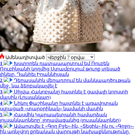
Ամենադիտված
1
Խստորեն դատապարտում եմ Ռուբեն
Ռուբինյանի կողմից Ստամբուլում թուրք տեսած
լինելը. Դանիել Իոաննիսյան
2
Դերասանին մեղադրում են մանկապղծության
մեջ․ նա ձերբակալվել է
3
Սիլվա Հակոբյանը հայտնել է ցավալի կորստի
մասին (Լուսանկար)
4
Նիկոլ Փաշինյանը հայտնել է առավոտյան
ստացած «տարօրինակ» նամակի մասին
5
Հասմիկ Կարապետյանի համարձակ
լուսանկարները՝ լողավազանից (լուսանկարներ)
6
Ավարտվել է «Գող Բջե»-ին, «Տեցիկ»-ին ու «Գոջո»-
ին առնչվող քրեական վարույթի նախաքննությունը.