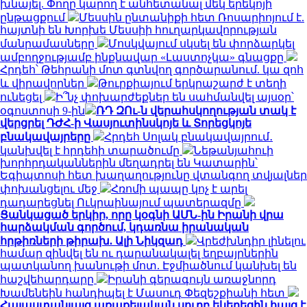
խնայել. Փողը կարող է անհետանալ մեկ երեկոյի
ընթացքում
Մեսսին ընտանիքի հետ Ռոսարիոյում է.
հայտնի են Խորխե Մեսսիի հուղարկավորության
մանրամասները
Մոսկվայում սկսել են փորձարկել
ամբողջությամբ ինքնավար «Լաստոչկա» գնացքը
Հրդեհ՝ Թեհրանի մոտ գտնվող գործարանում. կա զոհ
և վիրավորներ
Թուրքիայում երկրաշարժ է տեղի
ունեցել
Ի՞նչ փոխարժեքներ են սահմանվել այսօր՝
օգոստոսի 9-ին
ՌԴ ԶՈւ-ն վերահսկողության տակ է
վերցրել ԴԺՀ-ի Վասյուտինսկոյե և Տորեցկոյե
բնակավայրերը
Հրդեհ Սոլակ բնակավայրում․
կանխվել է հրդեհի տարածումը
Նեթանյահուի
խորհրդականներին մեղադրել են Կատարին՝
Եգիպտոսի հետ խաղաղությունը վտանգող տվյալներ
փոխանցելու մեջ
Հռոմի պապը կոչ է արել
դադարեցնել Ուկրաինայում պատերազմը
Ցանկացած երկիր, որը կօգնի ԱՄՆ-ին Իրանի վրա
հարձակման գործում, կդառնա իրանական
հրթիռների թիրախ. Ալի Նիկզադ
Վրեժխնդիր լինելու
համար զինվել են ու դարանակալել եղբայրներին
պատկանող խանութի մոտ. Էջմիածնում կանխել են
հաշվեհարդարը
Իրանի գերագույն առաջնորդ
Խամենեին հանդիպել է Մասուդ Փեզեշքիանի հետ
Հայաստանյայց առաքելական սուրբ եկեղեցին հայց է