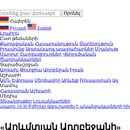
Հայերեն
Русский
English
Լրահոս
Ըստ թեմաների
Քաղաքական
Հասարակություն
Տնտեսություն
Իրավունք
Արտակարգ պատահարներ
Մշակույթ
Սպորտ
Հարցազրույցներ
Վերլուծական
Ծաղրանկարներ
Տարածաշրջան
Արցախ
Թուրքիա
Ադրբեջան
Իրան
Աշխարհ
ԱՄՆ
Եվրոպա
Մերձավոր Արևելք
Ռուսաստան
Այլ
Մամուլ
Հայաստան
Աշխարհ
Մեդիա
Տեսանյութեր
Լուսանկարներ
րդ
19:30
Բժիշկը զգուշացրել է ականջակալների հիմն
«Արևմտյան Ադրբեջանի»