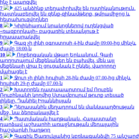
ինչ է պարզվել
7
425 անձինք տեղափոխվել են ոստիկանություն․
հայտնաբերվել են զենք-զինամթերք, թմրամիջոց և
հետախուզվողներ
8
Կիլիկիայում կրակոցներով ուղեկցված
«ռազբորկայի» բացառիկ տեսանյութ է
հրապարակվել
9
Գազ չի լինի օգոստոսի 4-ին ժամը 09:00-ից մինչև
ժամը 18:00-ն
10
Ողբերգական վթար Երևանում․ Գայի
պողոտայում մեքենաներ են բախվել, մեկ այլ
մեքենայի վրա էլ ցուցանակ է ընկել. վարորդը
մահացել է
1
Ջուր չի լինի հուլիսի 28-ին ժամը 07.00-ից մինչև
հուլիսի 29-ը ժամը 07.00-ն
2
Խստորեն դատապարտում եմ Ռուբեն
Ռուբինյանի կողմից Ստամբուլում թուրք տեսած
լինելը. Դանիել Իոաննիսյան
3
Դերասանին մեղադրում են մանկապղծության
մեջ․ նա ձերբակալվել է
4
Պատմական հաղթանակ․ Հայաստանը
դարձավ աշխարհի առաջնության մեդալային
հաշվարկի հաղթող
5
Գագիկ Ծառուկյանից կբռնագանձվի 75 անշարժ