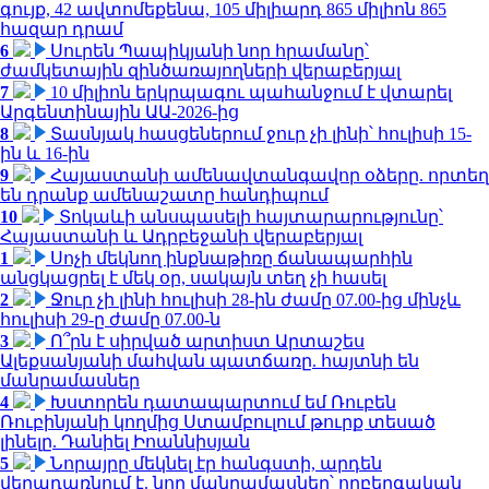
գույք, 42 ավտոմեքենա, 105 միլիարդ 865 միլիոն 865
հազար դրամ
6
Սուրեն Պապիկյանի նոր հրամանը՝
ժամկետային զինծառայողների վերաբերյալ
7
10 միլիոն երկրպագու պահանջում է վտարել
Արգենտինային ԱԱ-2026-ից
8
Տասնյակ հասցեներում ջուր չի լինի՝ հուլիսի 15-
ին և 16-ին
9
Հայաստանի ամենավտանգավոր օձերը. որտեղ
են դրանք ամենաշատը հանդիպում
10
Տոկաևի անսպասելի հայտարարությունը՝
Հայաստանի և Ադրբեջանի վերաբերյալ
1
Սոչի մեկնող ինքնաթիռը ճանապարհին
անցկացրել է մեկ օր, սակայն տեղ չի հասել
2
Ջուր չի լինի հուլիսի 28-ին ժամը 07.00-ից մինչև
հուլիսի 29-ը ժամը 07.00-ն
3
Ո՞րն է սիրված արտիստ Արտաշես
Ալեքսանյանի մահվան պատճառը. հայտնի են
մանրամասներ
4
Խստորեն դատապարտում եմ Ռուբեն
Ռուբինյանի կողմից Ստամբուլում թուրք տեսած
լինելը. Դանիել Իոաննիսյան
5
Նորայրը մեկնել էր հանգստի, արդեն
վերադառնում է. նոր մանրամասներ՝ ողբերգական