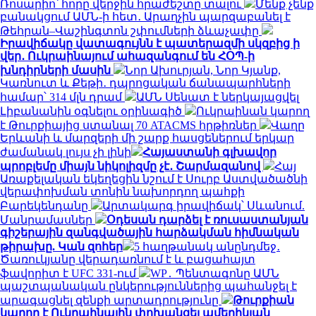
Ռոսարիո՝ հորը վերջին հրաժեշտը տալու
Մենք չենք
բանակցում ԱՄՆ-ի հետ․ Արաղչին պարզաբանել է
Թեհրան–Վաշինգտոն շփումների ձևաչափը
Իրավիճակը վատագույնն է պատերազմի սկզբից ի
վեր․ Ուկրաինայում ահազանգում են ՀՕՊ-ի
խնդիրների մասին
Նոր Ախուրյան, Նոր Կյանք,
Կառնուտ և Քեթի․ դպրոցական ճանապարհների
համար՝ 314 մլն դրամ
ԱՄՆ Սենատ է ներկայացվել
Լիբանանին օգնելու օրինագիծ
Ուկրաինան կարող
է Թուրքիայից ստանալ 70 ATACMS հրթիռներ
Վաղը
Երևանի և մարզերի մի շարք հասցեներում երկար
ժամանակ լույս չի լինի
Հայաստանի գլխավոր
պրոբլեմը միայն նիկոլիզմը չէ․ Շարմազանով
Հայ
Առաքելական եկեղեցին նշում է Սուրբ Աստվածածնի
վերափոխման տոնին նախորդող պահքի
Բարեկենդանը
Արտակարգ իրավիճակ՝ Սևանում.
Մանրամասներ
Օդեսան դարձել է ռուսաստանյան
գիշերային զանգվածային հարձակման հիմնական
թիրախը. Կան զոհեր
5 հաղթանակ անընդմեջ․
Ծառուկյանը վերադառնում է և բացահայտ
ֆավորիտ է UFC 331-ում
WP․ Պենտագոնը ԱՄՆ
պաշտպանական ընկերություններից պահանջել է
արագացնել զենքի արտադրությունը
Թուրքիան
կարող է Ուկրաինային փոխանցել ամերիկյան