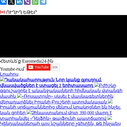
ՈՒՂԻՂ ԵԹԵՐ
Հետևե՛ք Euromedia24-ին
Youtube-ում`
Լրահոս
Դանակահարություն Նոր կյանք գյուղում.
վնասվածքներ է ստացել 2 երիտասարդ
Բժիշկը
զգուշացրել է ականջակալների հիմնական վտանգի
մասին
«Ռոսատոմը» սկսել է մասնագետներին
վերադարձնել Իրանի Բուշերի ատոմակայան
Իրանի սրճարաններից մեկում կրակոցներ են հնչել․
կան զոհեր
Չինաստանում մոտ 390,000 մարդ է
տարհանվել «Դելֆին» թայֆունի պատճառով
Կենդանակերպի այս նշանները չգիտեն, թե ինչպես