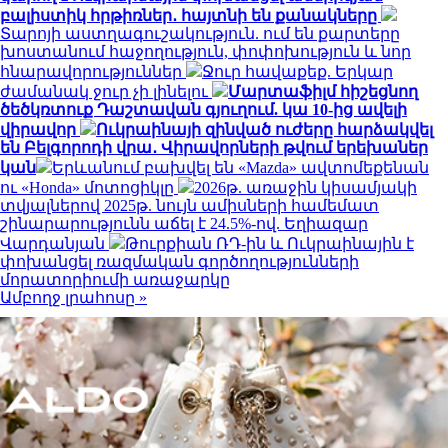
բալիստիկ հրթիռներ․ հայտնի են քանակները
Տարոյի աստղագուշակություն. ում են քարտերը
խոստանում հաջողություն, փոփոխություն և նոր
հնարավորություններ
Ջուր հավաքեք. Երկար
ժամանակ ջուր չի լինելու
Մարտաֆիլմ հիշեցնող
ծեծկռտուք Դաշտավան գյուղում. կա 10-ից ավելի
վիրավոր
Ուկրաինայի զինված ուժերը հարձակվել
են Բելգորոդի վրա․ Վիրավորների թվում երեխաներ
կան
Երևանում բախվել են «Mazda» ավտոմեքենան
ու «Honda» մոտոցիկլը
2026թ. առաջին կիսամյակի
տվյալներով 2025թ. նույն ամիսների համեմատ
շինարարությունն աճել է 24.5%-ով. Եղիազար
Վարդանյան
Թուրքիան ՌԴ-ին և Ուկրաինային է
փոխանցել ռազմական գործողությունների
մորատորիումի առաջարկը
Ամբողջ լրահոսը »