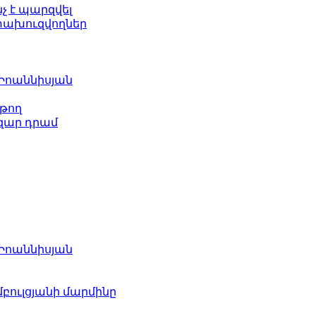
նչ է պարզվել
ետախուզվողներ
 Իոաննիսյան
թող
ազար դրամ
 Իոաննիսյան
բուլցյանի մարմինը