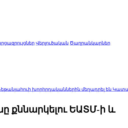
րցազրույցներ
Վերլուծական
Ծաղրանկարներ
ի խորհրդականներին մեղադրել են Կատարին՝ Եգիպտ
նը քննարկելու ԵԱՏՄ-ի և