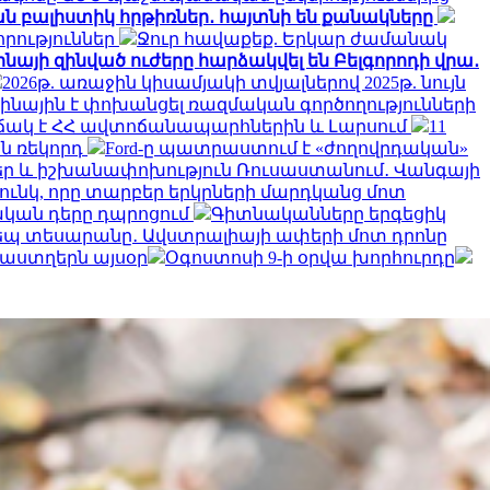
ան բալիստիկ հրթիռներ․ հայտնի են քանակները
որություններ
Ջուր հավաքեք. Երկար ժամանակ
նայի զինված ուժերը հարձակվել են Բելգորոդի վրա․
2026թ. առաջին կիսամյակի տվյալներով 2025թ. նույն
աինային է փոխանցել ռազմական գործողությունների
իճակ է ՀՀ ավտոճանապարհներին և Լարսում
11
ն ռեկորդ
Ford-ը պատրաստում է «ժողովրդական»
ր և իշխանափոխություն Ռուսաստանում․ Վանգայի
ունկ, որը տարբեր երկրների մարդկանց մոտ
լական դերը դպրոցում
Գիտնականները երգեցիկ
պ տեսարանը․ Ավստրալիայի ափերի մոտ դրոնը
մ աստղերն այսօր
Օգոստոսի 9-ի օրվա խորհուրդը