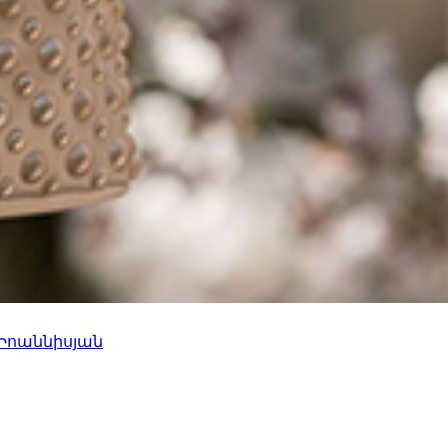
 Իոաննիսյան