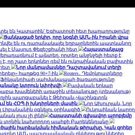
րել են Կատարին՝ Եգիպտոսի հետ խաղաղությունը
Ցանկացած երկիր, որը կօգնի ԱՄՆ-ին Իրանի վրա
զինվել են ու դարանակալել եղբայրներին պատկանող
ել է Մասուդ Փեզեշքիանի հետ
Հայաստանյայց
վերադառնում է այնտեղ, որտեղ անջնջելի հետք է
 է, որ շատ երկրներ դեմ են ուկրաինական բալիստիկ
 հետ
Նոր մանրամասներ Դաշտավանում տեղի
երեյը» հաղթեց 90+7-ին
Reuters․ Դեմոկրատները
Ֆինլանդիայի սահմանապահ ծառայությունը
ղանակը կտրուկ կփոխվի
Բավական երկար
աբա Խամենեիի առաջին տեսանյութը (տեսանյութ)
րաղչին պարզաբանել է Թեհրան–Վաշինգտոն
մ են ՀՕՊ-ի խնդիրների մասին
Նոր Ախուրյան, Նոր
լ Լիբանանին օգնելու օրինագիծ
Ուկրաինան կարող
ակ լույս չի լինի
Հայաստանի գլխավոր պրոբլեմը
ման տոնին նախորդող պահքի Բարեկենդանը
ածային հարձակման հիմնական թիրախը. Կան զոհեր
ագոնը ԱՄՆ պաշտպանական ընկերություններից