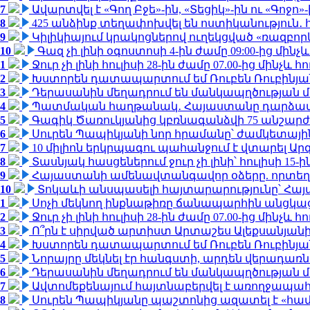
7
Ավարտվել է «Գող Բջե»-ին, «Տեցիկ»-ին ու «Գոջ
8
425 անձինք տեղափոխվել են ոստիկանություն․
9
Կիլիկիայում կրակոցներով ուղեկցված «ռազբո
10
Գազ չի լինի օգոստոսի 4-ին ժամը 09:00-ից մինչև
1
Ջուր չի լինի հուլիսի 28-ին ժամը 07.00-ից մինչև հո
2
Խստորեն դատապարտում եմ Ռուբեն Ռուբինյանի
3
Դերասանին մեղադրում են մանկապղծության մե
4
Պատմական հաղթանակ․ Հայաստանը դարձավ 
5
Գագիկ Ծառուկյանից կբռնագանձվի 75 անշարժ գո
6
Սուրեն Պապիկյանի նոր հրամանը՝ ժամկետային
7
10 միլիոն երկրպագու պահանջում է վտարել Արգ
8
Տասնյակ հասցեներում ջուր չի լինի՝ հուլիսի 15-ին
9
Հայաստանի ամենավտանգավոր օձերը. որտեղ
10
Տոկաևի անսպասելի հայտարարությունը՝ Հայ
1
Սոչի մեկնող ինքնաթիռը ճանապարհին անցկացրե
2
Ջուր չի լինի հուլիսի 28-ին ժամը 07.00-ից մինչև հո
3
Ո՞րն է սիրված արտիստ Արտաշես Ալեքսանյա
4
Խստորեն դատապարտում եմ Ռուբեն Ռուբինյանի
5
Նորայրը մեկնել էր հանգստի, արդեն վերադառն
6
Դերասանին մեղադրում են մանկապղծության մե
7
Ավտոմեքենայում հայտնաբերվել է առողջապահ
8
Սուրեն Պապիկյանը պաշտոնից ազատել է «հա