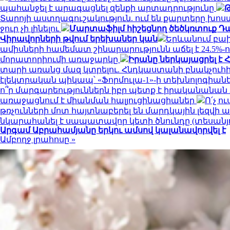
պահանջել է արագացնել զենքի արտադրությունը
Թ
Տարոյի աստղագուշակություն. ում են քարտերը խոս
ջուր չի լինելու
Մարտաֆիլմ հիշեցնող ծեծկռտուք Դա
Վիրավորների թվում երեխաներ կան
Երևանում բախվ
ամիսների համեմատ շինարարությունն աճել է 24.5%
մորատորիումի առաջարկը
Իրանը ներկայացրել է 
տարի առանց մազ կտրելու. Հնդկաստանի բնակչուհի
էլեկտրական պիկապ՝ «Ֆորմուլա-1»-ի տեխնոլոգիան
ո՞ր մարգարեություններն իբր պետք է իրականանան
առաջացնում է միանման հալյուցինացիաներ
Ո՛չ ո
թռչունների մոտ հայտնաբերել են մարդկային լեզվի
նկարահանել է սապատավոր կետի ծնունդը (տեսանյ
Արգամ Աբրահամյանը երկու ամսով կալանավորվել է
Ամբողջ լրահոսը »