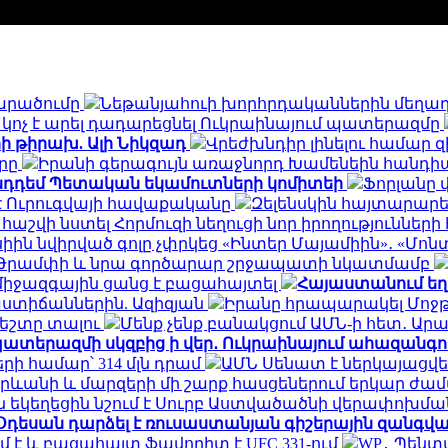
տարածումը
Նեթանյահուի խորհրդականներին մեղադ
կոչ է արել դադարեցնել Ուկրաինայում պատերազմը
ի թիրախ. Ալի Նիկզադ
Վրեժխնդիր լինելու համար 
արը
Իրանի գերագույն առաջնորդ Խամենեին հանդիպ
 ընդդեմ Պետական եկամուտների կոմիտեի
Ֆորլանը 
լ է Ուրուգվայի հավաքականը
Զելենսկին հայտարարել
աշվի նստել Հորմուզի նեղուցի նոր իրողությունների
իին նվիրված գոլը չփրկեց «Ինտեր Մայամիին»․ «Մոնտ
մ Թրամփի և նրա գործարար շրջապատի նկատմամբ
իջազգային ցանց է բացահայտել
Հայաստանում ե
աստիճաններին. Ազիզյան
Իրանը հրապարակել Մոջթ
ժեշտը տալու
Մենք չենք բանակցում ԱՄՆ-ի հետ․ Ա
ատերազմի սկզբից ի վեր․ Ուկրաինայում ահազանգու
ի համար՝ 314 մլն դրամ
ԱՄՆ Սենատ է ներկայացվե
րևանի և մարզերի մի շարք հասցեներում երկար ժաման
ն եկեղեցին նշում է Սուրբ Աստվածածնի վերափոխ
Օդեսան դարձել է ռուսաստանյան գիշերային զանգվ
 է և բացահայտ ֆավորիտ է UFC 331-ում
WP․ Պենտ