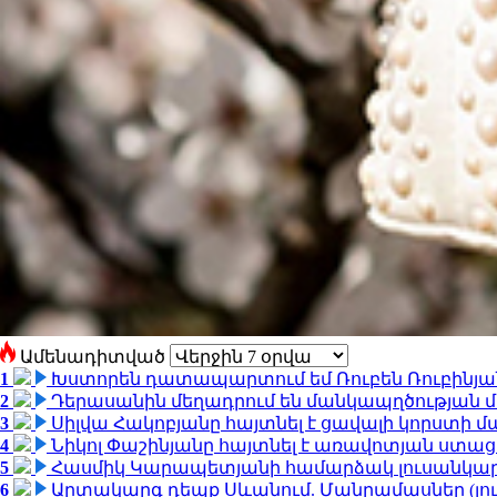
Ամենադիտված
1
Խստորեն դատապարտում եմ Ռուբեն Ռուբինյանի
2
Դերասանին մեղադրում են մանկապղծության մե
3
Սիլվա Հակոբյանը հայտնել է ցավալի կորստի մ
4
Նիկոլ Փաշինյանը հայտնել է առավոտյան ստ
5
Հասմիկ Կարապետյանի համարձակ լուսանկարն
6
Արտակարգ դեպք Սևանում. Մանրամասներ (լո