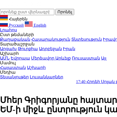
Հայերեն
Русский
English
Լրահոս
Ըստ թեմաների
Քաղաքական
Հասարակություն
Տնտեսություն
Իրավո
Տարածաշրջան
Արցախ
Թուրքիա
Ադրբեջան
Իրան
Աշխարհ
ԱՄՆ
Եվրոպա
Մերձավոր Արևելք
Ռուսաստան
Այլ
Մամուլ
Հայաստան
Աշխարհ
Մեդիա
Տեսանյութեր
Լուսանկարներ
17:40
Հրդեհ Սոլակ բնակավայր
Մհեր Գրիգորյանը հայտարա
ԵՄ-ի միջև ընտրություն կ