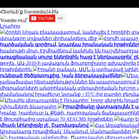
Հետևե՛ք Euromedia24-ին
Youtube-ում`
Լրահոս
Հրդեհ Սոլակ բնակավայրում․ կանխվել է հրդեհի 
վտանգող տվյալներ փոխանցելու մեջ
Հռոմի պապը 
հարձակման գործում, կդառնա իրանական հրթիռներ
խանութի մոտ. Էջմիածնում կանխել են հաշվեհարդ
առաքելական սուրբ եկեղեցին հայց է ներկայացրել՝
թողել․ ԱԱ-2010-ի լավագույն ֆուտբոլիստը գլխավորե
հրթիռներին
Իրանի բանակ․ ԱՄՆ-ն ստիպված կլինի հ
ունեցած ծեծկռտուքից. Կան ձերբակալվածներ
Մեսս
լայնածավալ հետաքննություններ են պատրաստու
միգրանտների անօրինական տեղափոխման խոշոր մ
ժամանակով հրաժեշտ կտանք +35°C-ից բարձր ջերմ
Մեսսին վերադարձել է Ռոսարիո՝ հորը վերջին հրա
շփումների ձևաչափը
Իրավիճակը վատագույնն է պ
Կյանք, Կառնուտ և Քեթի․ դպրոցական ճանապարհներ
է Թուրքիայից ստանալ 70 ATACMS հրթիռներ
Վաղը Ե
միայն նիկոլիզմը չէ․ Շարմազանով
Հայ Առաքելակա
Արտակարգ իրավիճակ՝ Սևանում. Մանրամասներ
5 հաղթանակ անընդմեջ․ Ծառուկյանը վերադառնում