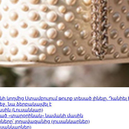
 կողմից Ստամբուլում թուրք տեսած լինելը. Դանիել
ջ․ նա ձերբակալվել է
ասին (Լուսանկար)
ացած «տարօրինակ» նամակի մասին
երը՝ լողավազանից (լուսանկարներ)
ւսանկարներ)