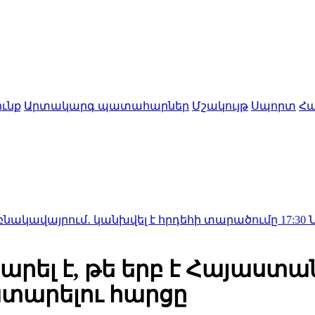
ւնք
Արտակարգ պատահարներ
Մշակույթ
Սպորտ
Հա
ում․ կանխվել է հրդեհի տարածումը
17:30
Նեթանյահու
րել է, թե երբ է Հայաստա
ատարելու հարցը