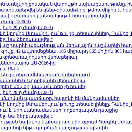
ո»-ին առնչվող քրեական վարույթի նախաքննությունը. ի
 հայտնաբերվել են զենք-զինամթերք, թմրամիջոց և հ
րկայի» բացառիկ տեսանյութ է հրապարակվել
 ժամը 18:00-ն
ւլիսի 29-ը ժամը 07.00-ն
 կողմից Ստամբուլում թուրք տեսած լինելը. Դանիել
ջ․ նա ձերբակալվել է
աշխարհի առաջնության մեդալային հաշվարկի հաղ
ւյք, 42 ավտոմեքենա, 105 միլիարդ 865 միլիոն 865 հ
 զինծառայողների վերաբերյալ
ենտինային ԱԱ-2026-ից
 և 16-ին
 են դրանք ամենաշատը հանդիպում
աստանի և Ադրբեջանի վերաբերյալ
լ է մեկ օր, սակայն տեղ չի հասել
ւլիսի 29-ը ժամը 07.00-ն
նի մահվան պատճառը. հայտնի են մանրամասներ
 կողմից Ստամբուլում թուրք տեսած լինելը. Դանիել
ում է. նոր մանրամասներ՝ ողբերգական դեպքից
ջ․ նա ձերբակալվել է
ության նախկին նախարար, վիրաբույժ Գագիկ Ստամ
մացանցի հիթ» դարձած վարչության պետին