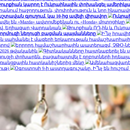
ուրքիան կարող է Ուկրաինային փոխանցել ամերիկյ
տանում հաջողություն, փոփոխություն և նոր հնարավ
շտավան գյուղում. կա 10-ից ավելի վիրավոր
Ուկրաի
ել են «Mazda» ավտոմեքենան ու «Honda» մոտոցիկլը
-ով. Եղիազար Վարդանյան
Թուրքիան ՌԴ-ին և Ուկր
Հորմուզի նեղուցի բացման պայմանները
Ի՞նչ իրավ
ն սահմանել է մազերի երկարության համաշխարհայի
երով
Երրորդ համաշխարհային պատերազմ, ՉԹՕ-նե
 2026 թվականին
Գիտնականները հայտնաբերել են ս
ւսուցչի փոխարեն. բացահայտվել է ռոբոտների իդեա
 առանցքային հատկանիշներից մեկը
Ամենահազվադե
ութ)
Օգոստոսի 9-ի աստղագուշակը. Ի՞նչ են հուշու