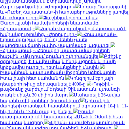
աշխատասենյակն է տրամադրվել Արայիկ
Հարությունյանին. «Ժողովուրդ»
Էդգար Ղազարյանի
և «Ուժեղ Հայաստան»-ի հարաբերությունները լարվել
են․ «Ժողովուրդ»
Փաշինյանը որս է սկսել
Ծառուկյանի համախոհների նկատմամբ․
«Հրապարակ»
Աղվան Վարդանյանը մեկուսացած է
խմբակցությունից․ «Ժողովուրդ»
«Հրապարակ».
Խիստ զգուշացրել են՝ ոչ մեկին չասել
պարգեւավճարի չափը, սպառնացել ազատել
«Հրապարակ». Հեռացող պատգամավորների
հաշվին 5 մլն դրամ գումար է փոխանցվել
Բժիշկը
զգուշացրել է 1 ամիս միայն հնդկացորեն և հավի
կրծքամիս ուտելու հետևանքների մասին
Իսպանիան պատասխան միջոցներ կձեռնարկի
Իտալիայի հետ սահմանին
Կոնգոյում էբոլայի
դեպքերի թիվը գերազանցել է 4000-ը
«Դոլֆին»
թայֆունը շարժվում է դեպի Չինաստան․ վտանգի
տակ է մինչև 30 միլիոն մարդ
Մահացել է 26-ամյա
հայտնի տիկտոկերը (լուսանկար)
Երևանի և
մարզերի տասնյակ հասցեներում օգոստոսի 10-ին, 11-
ին, 12-ին և 13-ին գազ չի լինելու
Իրանը
պատրաստվում է հաստատել ԱՄՆ-ի և Օմանի հետ
համաձայնագիրը
«Լիդսն» ակումբի պատմության
ամենաթանկարժեք տրանսֆերն է ձևակերպել