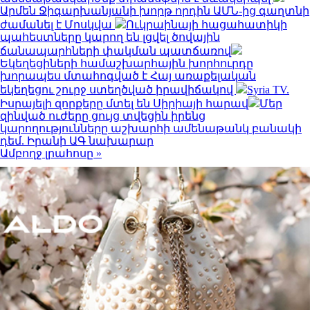
Արմեն Ջիգարխանյանի խորթ որդին ԱՄՆ-ից գաղտնի
ժամանել է Մոսկվա
Ուկրաինայի հացահատիկի
պահեստները կարող են լցվել ծովային
ճանապարհների փակման պատճառով
Եկեղեցիների համաշխարհային խորհուրդը
խորապես մտահոգված է Հայ առաքելական
եկեղեցու շուրջ ստեղծված իրավիճակով
Syria TV.
Իսրայելի զորքերը մտել են Սիրիայի հարավ
Մեր
զինված ուժերը ցույց տվեցին իրենց
կարողությունները աշխարհի ամենաթանկ բանակի
դեմ. Իրանի ԱԳ նախարար
Ամբողջ լրահոսը »