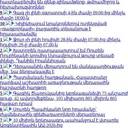
հայտնաբերվել են զենք-զինամթերք, թմրամիջոց և
հետախուզվողներ
9
Գազ չի լինի օգոստոսի 4-ին ժամը 09:00-ից մինչև
ժամը 18:00-ն
10
Կիլիկիայում կրակոցներով ուղեկցված
«ռազբորկայի» բացառիկ տեսանյութ է
հրապարակվել
1
Ջուր չի լինի հուլիսի 28-ին ժամը 07.00-ից մինչև
հուլիսի 29-ը ժամը 07.00-ն
2
Խստորեն դատապարտում եմ Ռուբեն
Ռուբինյանի կողմից Ստամբուլում թուրք տեսած
լինելը. Դանիել Իոաննիսյան
3
Դերասանին մեղադրում են մանկապղծության
մեջ․ նա ձերբակալվել է
4
Պատմական հաղթանակ․ Հայաստանը
դարձավ աշխարհի առաջնության մեդալային
հաշվարկի հաղթող
5
Գագիկ Ծառուկյանից կբռնագանձվի 75 անշարժ
գույք, 42 ավտոմեքենա, 105 միլիարդ 865 միլիոն 865
հազար դրամ
6
Սուրեն Պապիկյանի նոր հրամանը՝
ժամկետային զինծառայողների վերաբերյալ
7
10 միլիոն երկրպագու պահանջում է վտարել
Արգենտինային ԱԱ-2026-ից