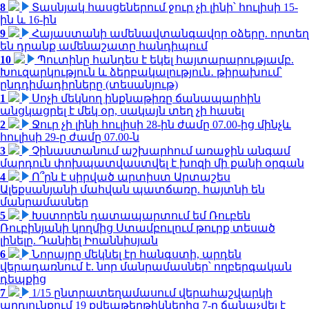
8
Տասնյակ հասցեներում ջուր չի լինի՝ հուլիսի 15-
ին և 16-ին
9
Հայաստանի ամենավտանգավոր օձերը. որտեղ
են դրանք ամենաշատը հանդիպում
10
Պուտինը հանդես է եկել հայտարարությամբ.
Խուզարկություն և ձերբակալություն․ թիրախում՝
ընդդիմադիրները (տեսանյութ)
1
Սոչի մեկնող ինքնաթիռը ճանապարհին
անցկացրել է մեկ օր, սակայն տեղ չի հասել
2
Ջուր չի լինի հուլիսի 28-ին ժամը 07.00-ից մինչև
հուլիսի 29-ը ժամը 07.00-ն
3
Չինաստանում աշխարհում առաջին անգամ
մարդուն փոխպատվաստվել է խոզի մի քանի օրգան
4
Ո՞րն է սիրված արտիստ Արտաշես
Ալեքսանյանի մահվան պատճառը. հայտնի են
մանրամասներ
5
Խստորեն դատապարտում եմ Ռուբեն
Ռուբինյանի կողմից Ստամբուլում թուրք տեսած
լինելը. Դանիել Իոաննիսյան
6
Նորայրը մեկնել էր հանգստի, արդեն
վերադառնում է. նոր մանրամասներ՝ ողբերգական
դեպքից
7
1/15 ընտրատեղամասում վերահաշվարկի
արդյունքում 19 քվեաթերթիկներից 7-ը ճանաչվել է