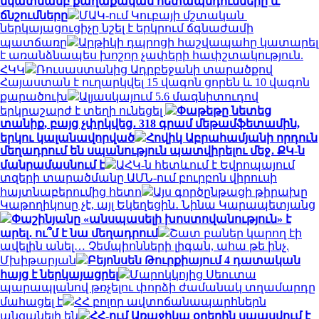
նկատմամբ քաղաքական հետապնդումները և
ճնշումները
ՄԱԿ-ում Կուբայի մշտական ​​
ներկայացուցիչը նշել է երկրում ճգնաժամի
պատճառը
Արթիկի դպրոցի հաշվապահը կատարել
է առանձնապես խոշոր չափերի հափշտակություն.
ՀԿԿ
Ռուսաստանից Ադրբեջանի տարածքով
Հայաստան է ուղարկվել 15 վագոն ցորեն և 10 վագոն
քարածուխ
Ալյասկայում 5.6 մագնիտուդով
երկրաշարժ է տեղի ունեցել
Փաթեթը նետեց
տանիք, բայց չփրկվեց․ 318 գրամ մեթամֆետամին,
երկու կալանավորված
Հովիկ Աբրահամյանի որդուն
մեղադրում են սպանություն պատվիրելու մեջ․ ՔԿ-ն
մանրամասնում է
ԱՀԿ-ն հետևում է Եվրոպայում
տզերի տարածմանը ԱՄՆ-ում բուրբոն վիրուսի
հայտնաբերումից հետո
Այս գործընթացի թիրախը
Կաթողիկոսը չէ, այլ Եկեղեցին․ Նինա Կարապետյանց
Փաշինյանը «անսպասելի խոստովանություն» է
արել․ ու՞մ է նա մեղադրում
Շատ բաներ կարող էի
ավելին անել… Չեմպիոնների լիգան, ահա թե ինչ.
Մխիթարյան
Բեյոնսեն Թուրքիայում 4 դատական
հայց է ներկայացրել
Մարոկկոյից Սեուտա
պարապլանով թռչելու փորձի ժամանակ տղամարդը
մահացել է
ՀՀ բոլոր ավտոճանապարհներն
անցանելի են
ՀՀ-ում Առաջիկա օրերին սպասվում է