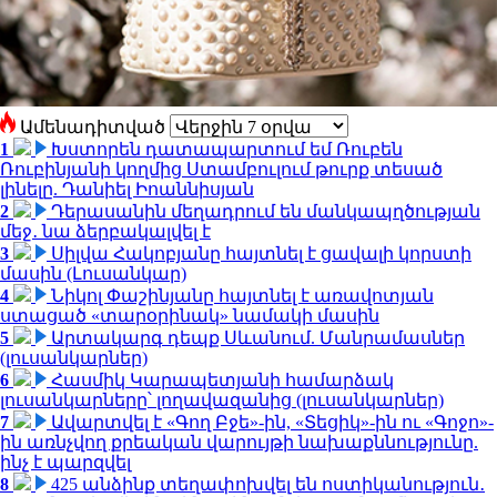
Ամենադիտված
1
Խստորեն դատապարտում եմ Ռուբեն
Ռուբինյանի կողմից Ստամբուլում թուրք տեսած
լինելը. Դանիել Իոաննիսյան
2
Դերասանին մեղադրում են մանկապղծության
մեջ․ նա ձերբակալվել է
3
Սիլվա Հակոբյանը հայտնել է ցավալի կորստի
մասին (Լուսանկար)
4
Նիկոլ Փաշինյանը հայտնել է առավոտյան
ստացած «տարօրինակ» նամակի մասին
5
Արտակարգ դեպք Սևանում. Մանրամասներ
(լուսանկարներ)
6
Հասմիկ Կարապետյանի համարձակ
լուսանկարները՝ լողավազանից (լուսանկարներ)
7
Ավարտվել է «Գող Բջե»-ին, «Տեցիկ»-ին ու «Գոջո»-
ին առնչվող քրեական վարույթի նախաքննությունը.
ինչ է պարզվել
8
425 անձինք տեղափոխվել են ոստիկանություն․