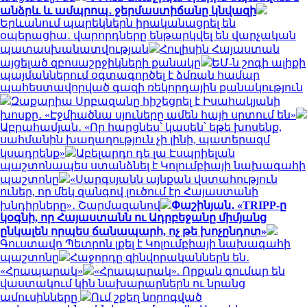
անձրև և ամպրոպ․ ջերմաստիճանը կնվազի
Երևանում պարեկներն իրականացրել են
օպերացիա․ վարորդները ենթարկվել են վարչական
պատասխանատվության
Հուլիսին Հայաստան
այցելած զբոսաշրջիկների քանակը
ԵՄ-ն շոգի ալիքի
պայմաններում օգտագործել է ձմռան համար
պահեստավորված գազի ռեկորդային քանակություն
Զաքարիա Սրբազանը հիշեցրել է Իսահակյանի
խոսքը․ «Էջմիածնա սյուները ամեն հայի սրտում են»
Աբրահամյան․ «Որ հարցնես՝ կասեն՝ եթե խոսենք,
սահմանին խաղաղություն չի լինի, պատերազմ
կսադրենք»
Աբելարդո դե լա Էսպրիելան
պաշտոնապես ստանձնել է Կոլումբիայի նախագահի
պաշտոնը
«Սարգսյանն այնքան վստահություն
ուներ, որ մեկ զանգով լուծում էր Հայաստանի
խնդիրները»․ Շարմազանով
Փաշինյան․ «TRIPP-ը
կօգնի, որ Հայաստանն ու Ադրբեջանը միմյանց
ընկալեն որպես ճանապարհ, ոչ թե խոչընդոտ»
Գուստավո Պետրոն լքել է Կոլումբիայի նախագահի
պաշտոնը
Հաջորդը զինվորականներն են․
«Հրապարակ»
«Հրապարակ». Որքան գումար են
վաստակում կին նախարարներն ու նրանց
ամուսինները
Ում շքեղ նորոգված