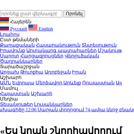
Հայերեն
Русский
English
Լրահոս
Ըստ թեմաների
Քաղաքական
Հասարակություն
Տնտեսություն
Իրավունք
Արտակարգ պատահարներ
Մշակույթ
Սպորտ
Հարցազրույցներ
Վերլուծական
Ծաղրանկարներ
Տարածաշրջան
Արցախ
Թուրքիա
Ադրբեջան
Իրան
Աշխարհ
ԱՄՆ
Եվրոպա
Մերձավոր Արևելք
Ռուսաստան
Այլ
Մամուլ
Հայաստան
Աշխարհ
Մեդիա
Տեսանյութեր
Լուսանկարներ
խագիծը
12:06
Սարյան փողոցում 74-ամյա կնոջ բնակարան
«Ես նրան շնորհավորում