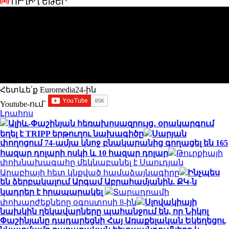
ՈՒՂԻՂ ԵԹԵՐ
Հետևե՛ք Euromedia24-ին
Youtube-ում`
Լրահոս
Ալիև-Փաշինյան հեռախոսազրույց․ օրակարգում
եղել է TRIPP երթուղու նախագիծը
Սարյան
փողոցում 74-ամյա կնոջ բնակարանից գողացել են 165
հազար դոլարի ոսկի և 10 հազար դոլար
Թուրքիայի
փոխնախագահը մեկնաբանել է Սաուդյան
Արաբիայի հետ կնքված համաձայնագիրը
Ինչպես
են ձերբակալում Արգամ Աբրահամյանին. ՔԿ-ն
կադրեր է հրապարակել
Տարադրամի
փոխարժեքները օգոստոսի 8-ին
Սլովակիայի
նախկին ղեկավարները պահանջում են, որ Նիկոլ
Փաշինյանը դադարեցնի Հայ Առաքելական Եկեղեցու