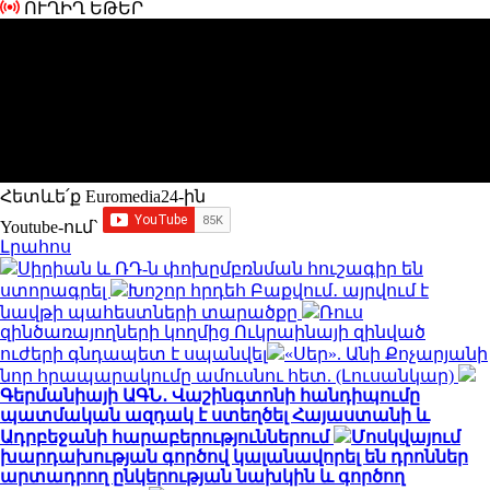
ՈՒՂԻՂ ԵԹԵՐ
Հետևե՛ք Euromedia24-ին
Youtube-ում`
Լրահոս
Սիրիան և ՌԴ-ն փոխըմբռնման հուշագիր են
ստորագրել
Խոշոր հրդեհ Բաքվում․ այրվում է
նավթի պահեստների տարածքը
Ռուս
զինծառայողների կողմից Ուկրաինայի զինված
ուժերի գնդապետ է սպանվել
«Սեր». Անի Քոչարյանի
նոր հրապարակումը ամուսնու հետ. (Լուսանկար)
Գերմանիայի ԱԳՆ․ Վաշինգտոնի հանդիպումը
պատմական ազդակ է ստեղծել Հայաստանի և
Ադրբեջանի հարաբերություններում
Մոսկվայում
խարդախության գործով կալանավորել են դրոններ
արտադրող ընկերության նախկին և գործող