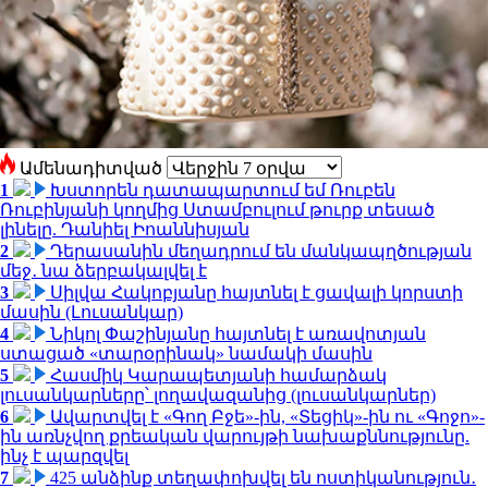
Ամենադիտված
1
Խստորեն դատապարտում եմ Ռուբեն
Ռուբինյանի կողմից Ստամբուլում թուրք տեսած
լինելը. Դանիել Իոաննիսյան
2
Դերասանին մեղադրում են մանկապղծության
մեջ․ նա ձերբակալվել է
3
Սիլվա Հակոբյանը հայտնել է ցավալի կորստի
մասին (Լուսանկար)
4
Նիկոլ Փաշինյանը հայտնել է առավոտյան
ստացած «տարօրինակ» նամակի մասին
5
Հասմիկ Կարապետյանի համարձակ
լուսանկարները՝ լողավազանից (լուսանկարներ)
6
Ավարտվել է «Գող Բջե»-ին, «Տեցիկ»-ին ու «Գոջո»-
ին առնչվող քրեական վարույթի նախաքննությունը.
ինչ է պարզվել
7
425 անձինք տեղափոխվել են ոստիկանություն․