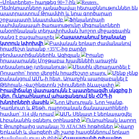
«Մոնտերեյը» հաղթեց 90+7-ին
Reuters․
Դեմոկրատները լայնածավալ հետաքննություններ են
պատրաստում Թրամփի և նրա գործարար
շրջապատի նկատմամբ
Ֆինլանդիայի
սահմանապահ ծառայությունը միգրանտների
անօրինական տեղափոխման խոշոր միջազգային
ցանց է բացահայտել
Հայաստանում եղանակը
կտրուկ կփոխվի
Բավական երկար ժամանակով
հրաժեշտ կտանք +35°C-ից բարձր
ջերմաստիճաններին. Ազիզյան
Իրանը
հրապարակել Մոջթաբա Խամենեիի առաջին
տեսանյութը (տեսանյութ)
Մեսսին վերադարձել է
Ռոսարիո՝ հորը վերջին հրաժեշտը տալու
Մենք չենք
բանակցում ԱՄՆ-ի հետ․ Արաղչին պարզաբանել է
Թեհրան–Վաշինգտոն շփումների ձևաչափը
Իրավիճակը վատագույնն է պատերազմի սկզբից ի
վեր․ Ուկրաինայում ահազանգում են ՀՕՊ-ի
խնդիրների մասին
Նոր Ախուրյան, Նոր Կյանք,
Կառնուտ և Քեթի․ դպրոցական ճանապարհների
համար՝ 314 մլն դրամ
ԱՄՆ Սենատ է ներկայացվել
Լիբանանին օգնելու օրինագիծ
Ուկրաինան կարող
է Թուրքիայից ստանալ 70 ATACMS հրթիռներ
Վաղը
Երևանի և մարզերի մի շարք հասցեներում երկար
ժամանակ լույս չի լինի
Հայաստանի գլխավոր