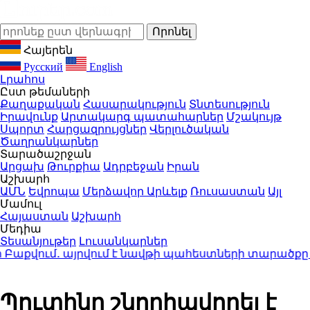
Հայերեն
Русский
English
Լրահոս
Ըստ թեմաների
Քաղաքական
Հասարակություն
Տնտեսություն
Իրավունք
Արտակարգ պատահարներ
Մշակույթ
Սպորտ
Հարցազրույցներ
Վերլուծական
Ծաղրանկարներ
Տարածաշրջան
Արցախ
Թուրքիա
Ադրբեջան
Իրան
Աշխարհ
ԱՄՆ
Եվրոպա
Մերձավոր Արևելք
Ռուսաստան
Այլ
Մամուլ
Հայաստան
Աշխարհ
Մեդիա
Տեսանյութեր
Լուսանկարներ
աքվում․ այրվում է նավթի պահեստների տարածքը
20:3
Պուտինը շնորհավորել է