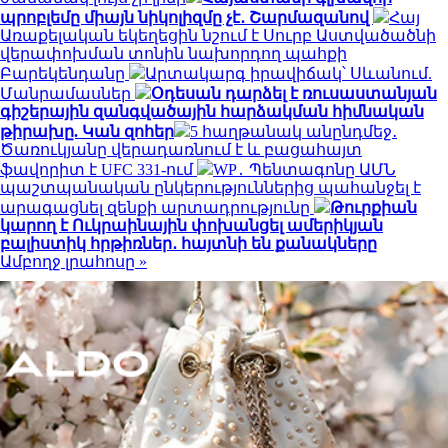
պրոբլեմը միայն նիկոլիզմը չէ․ Շարմազանով
Հայ
Առաքելական եկեղեցին նշում է Սուրբ Աստվածածնի
վերափոխման տոնին նախորդող պահքի
Բարեկենդանը
Արտակարգ իրավիճակ՝ Սևանում.
Մանրամասներ
Օդեսան դարձել է ռուսաստանյան
գիշերային զանգվածային հարձակման հիմնական
թիրախը. Կան զոհեր
5 հաղթանակ անընդմեջ․
Ծառուկյանը վերադառնում է և բացահայտ
ֆավորիտ է UFC 331-ում
WP․ Պենտագոնը ԱՄՆ
պաշտպանական ընկերություններից պահանջել է
արագացնել զենքի արտադրությունը
Թուրքիան
կարող է Ուկրաինային փոխանցել ամերիկյան
բալիստիկ հրթիռներ․ հայտնի են քանակները
Ամբողջ լրահոսը »