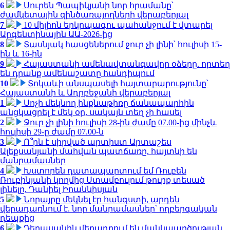
6
Սուրեն Պապիկյանի նոր հրամանը՝
ժամկետային զինծառայողների վերաբերյալ
7
10 միլիոն երկրպագու պահանջում է վտարել
Արգենտինային ԱԱ-2026-ից
8
Տասնյակ հասցեներում ջուր չի լինի՝ հուլիսի 15-
ին և 16-ին
9
Հայաստանի ամենավտանգավոր օձերը. որտեղ
են դրանք ամենաշատը հանդիպում
10
Տոկաևի անսպասելի հայտարարությունը՝
Հայաստանի և Ադրբեջանի վերաբերյալ
1
Սոչի մեկնող ինքնաթիռը ճանապարհին
անցկացրել է մեկ օր, սակայն տեղ չի հասել
2
Ջուր չի լինի հուլիսի 28-ին ժամը 07.00-ից մինչև
հուլիսի 29-ը ժամը 07.00-ն
3
Ո՞րն է սիրված արտիստ Արտաշես
Ալեքսանյանի մահվան պատճառը. հայտնի են
մանրամասներ
4
Խստորեն դատապարտում եմ Ռուբեն
Ռուբինյանի կողմից Ստամբուլում թուրք տեսած
լինելը. Դանիել Իոաննիսյան
5
Նորայրը մեկնել էր հանգստի, արդեն
վերադառնում է. նոր մանրամասներ՝ ողբերգական
դեպքից
6
Դերասանին մեղադրում են մանկապղծության