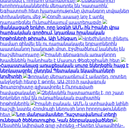
կանխվել է հրդեհի տարածումը
Նեթանյահուի
խորհրդականներին մեղադրել են Կատարին՝
Եգիպտոսի հետ խաղաղությունը վտանգող տվյալներ
փոխանցելու մեջ
Հռոմի պապը կոչ է արել
դադարեցնել Ուկրաինայում պատերազմը
Ցանկացած երկիր, որը կօգնի ԱՄՆ-ին Իրանի վրա
հարձակման գործում, կդառնա իրանական
հրթիռների թիրախ. Ալի Նիկզադ
Վրեժխնդիր լինելու
համար զինվել են ու դարանակալել եղբայրներին
պատկանող խանութի մոտ. Էջմիածնում կանխել են
հաշվեհարդարը
Իրանի գերագույն առաջնորդ
Խամենեին հանդիպել է Մասուդ Փեզեշքիանի հետ
Հայաստանյայց առաքելական սուրբ եկեղեցին հայց է
ներկայացրել՝ ընդդեմ Պետական եկամուտների
կոմիտեի
Ֆորլանը վերադառնում է այնտեղ, որտեղ
անջնջելի հետք է թողել․ ԱԱ-2010-ի լավագույն
ֆուտբոլիստը գլխավորել է Ուրուգվայի
հավաքականը
Զելենսկին հայտարարել է, որ շատ
երկրներ դեմ են ուկրաինական բալիստիկ
հրթիռներին
Իրանի բանակ․ ԱՄՆ-ն ստիպված կլինի
հաշվի նստել Հորմուզի նեղուցի նոր իրողությունների
հետ
Նոր մանրամասներ Դաշտավանում տեղի
ունեցած ծեծկռտուքից. Կան ձերբակալվածներ
Մեսսիին նվիրված գոլը չփրկեց «Ինտեր Մայամիին»․