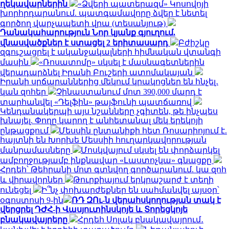
ղեկավարներին
«Ձվերի պատերազմ» Կոսովոյի
խորհրդարանում. պատգամավորը ձվեր է նետել
գործող վարչապետի վրա (տեսանյութ)
Դանակահարություն Նոր կյանք գյուղում.
վնասվածքներ է ստացել 2 երիտասարդ
Բժիշկը
զգուշացրել է ականջակալների հիմնական վտանգի
մասին
«Ռոսատոմը» սկսել է մասնագետներին
վերադարձնել Իրանի Բուշերի ատոմակայան
Իրանի սրճարաններից մեկում կրակոցներ են հնչել․
կան զոհեր
Չինաստանում մոտ 390,000 մարդ է
տարհանվել «Դելֆին» թայֆունի պատճառով
Կենդանակերպի այս նշանները չգիտեն, թե ինչպես
խնայել. Փողը կարող է անհետանալ մեկ երեկոյի
ընթացքում
Մեսսին ընտանիքի հետ Ռոսարիոյում է.
հայտնի են Խորխե Մեսսիի հուղարկավորության
մանրամասները
Մոսկվայում սկսել են փորձարկել
ամբողջությամբ ինքնավար «Լաստոչկա» գնացքը
Հրդեհ՝ Թեհրանի մոտ գտնվող գործարանում. կա զոհ
և վիրավորներ
Թուրքիայում երկրաշարժ է տեղի
ունեցել
Ի՞նչ փոխարժեքներ են սահմանվել այսօր՝
օգոստոսի 9-ին
ՌԴ ԶՈւ-ն վերահսկողության տակ է
վերցրել ԴԺՀ-ի Վասյուտինսկոյե և Տորեցկոյե
բնակավայրերը
Հրդեհ Սոլակ բնակավայրում․