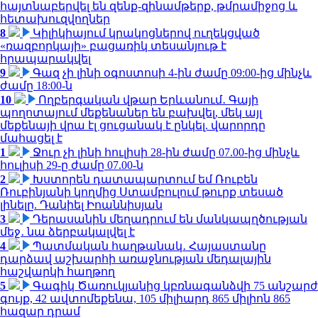
հայտնաբերվել են զենք-զինամթերք, թմրամիջոց և
հետախուզվողներ
8
Կիլիկիայում կրակոցներով ուղեկցված
«ռազբորկայի» բացառիկ տեսանյութ է
հրապարակվել
9
Գազ չի լինի օգոստոսի 4-ին ժամը 09:00-ից մինչև
ժամը 18:00-ն
10
Ողբերգական վթար Երևանում․ Գայի
պողոտայում մեքենաներ են բախվել, մեկ այլ
մեքենայի վրա էլ ցուցանակ է ընկել. վարորդը
մահացել է
1
Ջուր չի լինի հուլիսի 28-ին ժամը 07.00-ից մինչև
հուլիսի 29-ը ժամը 07.00-ն
2
Խստորեն դատապարտում եմ Ռուբեն
Ռուբինյանի կողմից Ստամբուլում թուրք տեսած
լինելը. Դանիել Իոաննիսյան
3
Դերասանին մեղադրում են մանկապղծության
մեջ․ նա ձերբակալվել է
4
Պատմական հաղթանակ․ Հայաստանը
դարձավ աշխարհի առաջնության մեդալային
հաշվարկի հաղթող
5
Գագիկ Ծառուկյանից կբռնագանձվի 75 անշարժ
գույք, 42 ավտոմեքենա, 105 միլիարդ 865 միլիոն 865
հազար դրամ