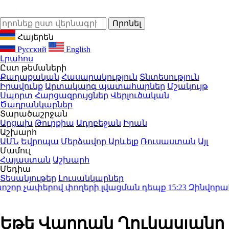
Հայերեն
Русский
English
Լրահոս
Ըստ թեմաների
Քաղաքական
Հասարակություն
Տնտեսություն
Իրավունք
Արտակարգ պատահարներ
Մշակույթ
Սպորտ
Հարցազրույցներ
Վերլուծական
Ծաղրանկարներ
Տարածաշրջան
Արցախ
Թուրքիա
Ադրբեջան
Իրան
Աշխարհ
ԱՄՆ
Եվրոպա
Մերձավոր Արևելք
Ռուսաստան
Այլ
Մամուլ
Հայաստան
Աշխարհ
Մեդիա
Տեսանյութեր
Լուսանկարներ
ր չափերով փողերի լվացման դեպք
15:23
Զինվորական ք
Եթե Վարդան Ղուկասյանը