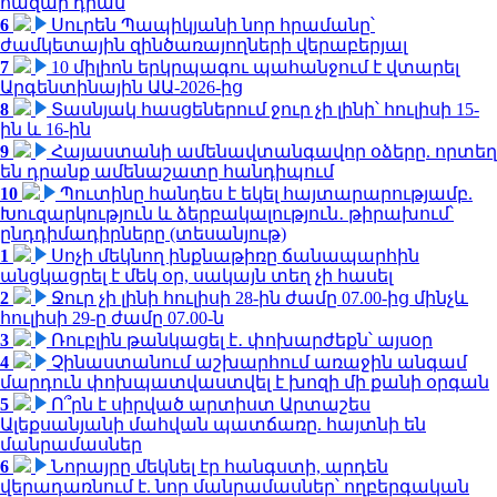
հազար դրամ
6
Սուրեն Պապիկյանի նոր հրամանը՝
ժամկետային զինծառայողների վերաբերյալ
7
10 միլիոն երկրպագու պահանջում է վտարել
Արգենտինային ԱԱ-2026-ից
8
Տասնյակ հասցեներում ջուր չի լինի՝ հուլիսի 15-
ին և 16-ին
9
Հայաստանի ամենավտանգավոր օձերը. որտեղ
են դրանք ամենաշատը հանդիպում
10
Պուտինը հանդես է եկել հայտարարությամբ.
Խուզարկություն և ձերբակալություն․ թիրախում՝
ընդդիմադիրները (տեսանյութ)
1
Սոչի մեկնող ինքնաթիռը ճանապարհին
անցկացրել է մեկ օր, սակայն տեղ չի հասել
2
Ջուր չի լինի հուլիսի 28-ին ժամը 07.00-ից մինչև
հուլիսի 29-ը ժամը 07.00-ն
3
Ռուբլին թանկացել է․ փոխարժեքն՝ այսօր
4
Չինաստանում աշխարհում առաջին անգամ
մարդուն փոխպատվաստվել է խոզի մի քանի օրգան
5
Ո՞րն է սիրված արտիստ Արտաշես
Ալեքսանյանի մահվան պատճառը. հայտնի են
մանրամասներ
6
Նորայրը մեկնել էր հանգստի, արդեն
վերադառնում է. նոր մանրամասներ՝ ողբերգական