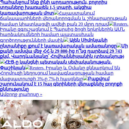
Պահանջում ենք լինի արդարություն, բոլորիս
տղաները խառայեն 1,5 տարի. ակցիա
կառավարության մոտ
Հայաստանում
ճանապարհների վերանորոգման և շինարարության
համար կհատկացվի ավելի քան 20 մլրդ դրամ
Reuters.
Իրանը զգուշացնում է Պարսից ծոցի երկրներին ԱՄՆ
հարձակումների համար պատասխան
գործողությունների մասին
Ալեն Սիմոնյանի
ընտանիքը լքում է կառավարական ամառանոցը
Մի
քանի ամսվա մեջ ՀՀ-ն 29 800-ից ո՞նց դարձավ 29 743
քկմ․ Վարդևանյանը՝ Հովհաննիսյանին (տեսանյութ)
ՀԷՑ-ը կանցնի պետական սեփականության․
Փաշինյան
Reuters. Իրանը և Օմանը քննարկում են
Հորմուզի նեղուցում նավագնացության համար
մաքսատուրքի 3%-ը 7%-ի հասցնելը
Բաքվում
շարունակում է 15 հայ գերիների վերաքննիչ բողոքի
քննությունը
Ամբողջ լրահոսը »