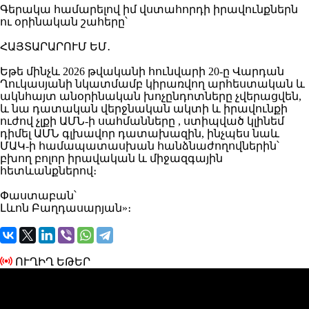
Գերակա համարելով իմ վստահորդի իրավունքներն
ու օրինական շահերը՝
ՀԱՅՏԱՐԱՐՈՒՄ ԵՄ․
Եթե մինչև 2026 թվականի հունվարի 20-ը Վարդան
Ղուկասյանի նկատմամբ կիրառվող արհեստական և
ակնհայտ անօրինական խոչընդոտները չվերացվեն,
և նա դատական վերջնական ակտի և իրավունքի
ուժով չլքի ԱՄՆ-ի սահմանները , ստիպված կլինեմ
դիմել ԱՄՆ գլխավոր դատախազին, ինչպես նաև
ՄԱԿ-ի համապատասխան հանձնաժողովներին՝
բխող բոլոր իրավական և միջազգային
հետևանքներով։
Փաստաբան՝
Լևոն Բաղդասարյան»։
ՈՒՂԻՂ ԵԹԵՐ