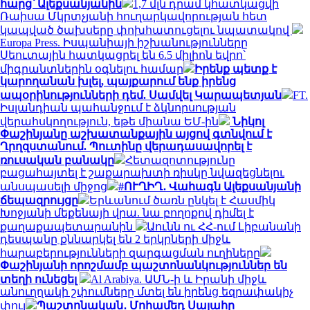
հարց՝ Ալեքսանյանին
1,7 մլն դրամ կհատկացվի
Ռաիսա Մկրտչյանի հուղարկավորության հետ
կապված ծախսերը փոխհատուցելու նպատակով
Europa Press. Իսպանիայի իշխանությունները
Սեուտային հատկացրել են 6.5 միլիոն եվրո՝
միգրանտներին օգնելու համար
Իրենք պետք է
կարողանան խլել, պայքարում ենք իրենց
ապօրինությունների դեմ. Սամվել Կարապետյան
FT.
Իսլանդիան պահանջում է ձկնորսության
վերահսկողություն, եթե միանա ԵՄ-ին
Նիկոլ
Փաշինյանը աշխատանքային այցով գտնվում է
Ղրղզստանում. Պուտինը վերադասավորել է
ռուսական բանակը
Հետազոտությունը
բացահայտել է շաքարախտի ռիսկը նվազեցնելու
անսպասելի միջոց
#ՈՒՂԻՂ․ Վահագն Ալեքսանյանի
ճեպազրույցը
Երևանում ծառն ընկել է Հասմիկ
Խոջյանի մեքենայի վրա. նա բողոքով դիմել է
քաղաքապետարանին
Աունն ու ՀՀ-ում Լիբանանի
դեսպանը քննարկել են 2 երկրների միջև
հարաբերությունների զարգացման ուղիները
Փաշինյանի որոշմամբ պաշտոնանկություններ են
տեղի ունեցել
Al Arabiya. ԱՄՆ-ի և Իրանի միջև
անուղղակի շփումները մտել են իրենց եզրափակիչ
փուլ
Պաշտոնական․ Մոհամեդ Սալահը