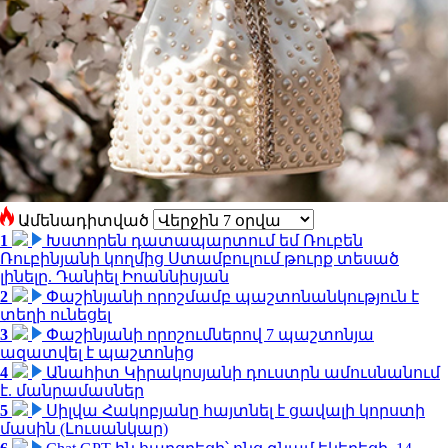
Ամենադիտված
1
Խստորեն դատապարտում եմ Ռուբեն
Ռուբինյանի կողմից Ստամբուլում թուրք տեսած
լինելը. Դանիել Իոաննիսյան
2
Փաշինյանի որոշմամբ պաշտոնանկություն է
տեղի ունեցել
3
Փաշինյանի որոշումներով 7 պաշտոնյա
ազատվել է պաշտոնից
4
Անահիտ Կիրակոսյանի դուստրն ամուսնանում
է. մանրամասներ
5
Սիլվա Հակոբյանը հայտնել է ցավալի կորստի
մասին (Լուսանկար)