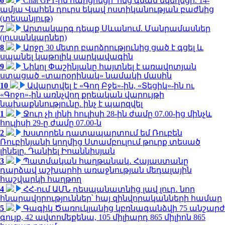
6
Chat GPT-ին հարցրեցի՝ ոնց գնամ եկեղեցի. 14-
ամյա Վահեն դուրս եկավ ոստիկանության բաժնից
(տեսանյութ)
7
Արտակարգ դեպք Սևանում. Մանրամասներ
(լուսանկարներ)
8
Արջը 30 մետր բարձրությունից ցած է գցել և
սպանել կաթոլիկ սարկավագին
9
Նիկոլ Փաշինյանը հայտնել է առավոտյան
ստացած «տարօրինակ» նամակի մասին
10
Ավարտվել է «Գող Բջե»-ին, «Տեցիկ»-ին ու
«Գոջո»-ին առնչվող քրեական վարույթի
նախաքննությունը. ինչ է պարզվել
1
Ջուր չի լինի հուլիսի 28-ին ժամը 07.00-ից մինչև
հուլիսի 29-ը ժամը 07.00-ն
2
Խստորեն դատապարտում եմ Ռուբեն
Ռուբինյանի կողմից Ստամբուլում թուրք տեսած
լինելը. Դանիել Իոաննիսյան
3
Պատմական հաղթանակ․ Հայաստանը
դարձավ աշխարհի առաջնության մեդալային
հաշվարկի հաղթող
4
ՀՀ-ում ԱՄՆ դեսպանատնից լավ լուր․ նոր
հնարավորություններ՝ հայ զինվորականների համար
5
Գագիկ Ծառուկյանից կբռնագանձվի 75 անշարժ
գույք, 42 ավտոմեքենա, 105 միլիարդ 865 միլիոն 865