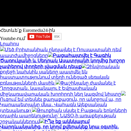
Հետևե՛ք Euromedia24-ին
Youtube-ում`
Լրահոս
Մեծ Բրիտանիան ընդլայնել է Ռուսաստանի դեմ
պատժամիջոցները
Բացահայտվել է Գագիկ
Ծառուկյանի և Սեդրակ Ասատրյանի կողմից խոշոր
չափերով փողերի լվացման դեպք
Զինվորական
քոլեջի նախկին սաները պատմել են
հաստատությունում տեղի ունեցած uեռшկшն
բռնnւթյnւնների մասին
Փաշինյանը ժամանել է
Ղրղզստան․ կայանալու է Եվրասիական
միջկառավարական խորհրդի նեղ կազմով նիստը
Ուզում եմ տեսնել քաղաքացուն, որ անրջում ա, որ
Կարապետյանը մնա․ Վահագն Ալեքսանյան
(տեսանյութ)
Թուրքիան սկսել է Բալթյան երկրների
օդային պարեկությունը՝ ՆԱՏՕ-ի առաքելության
շրջանակներում
Ի՞նչ եք ակնկալում
Վարդևանյանից, որ կողմ քվերակեք նրա օգտին․