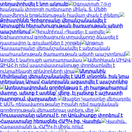
տեղափոխվել է նոր ակումբ
Օգոստոսի 7-9-ը
Խանջյան փողոցի ուղետարը մինչև Տ. Մեծի
խաչմերուկ երթևեկության համար փակ է լինելու
Քրիստիննե Գրիգորյանը վերանշանակվել է
Արտաքին հետախուզության ծառայության պետի
պաշտոնում
Գյումրիում «Գազել» է այրվել
Եգիպտոսում գործազուրկ տղամարդը ձևացել է
դատավոր և գումարներ է շորթել
Արթուր
Գասպարյանը վերանշանակվել է պետական
պահպանության ծառայության պետի պաշտոնում
Այրվել է կահույքի արտադրամաս
Ամերիկյան ՄԻԱՎ/
ՁԻԱՀ-ի դեմ պատվաստանյութը փորձարկվել է
ուկրաինացի զինվորների վրա
Անդրանիկ
Սիմոնյանը վերանշանակվել է ԱԱԾ տնօրեն, իսկ նրա
տեղակալ Արամ Հակոբյանն ազատվել է պաշտոնից
Ատեստավորման գործընթաց է, չի հաղթահարում
մարդը, պետք է ասենք՝ վերջ, էլ չպետք է աշխատի
դպրոցում. վարչապետ
Թաքեր Կարլսոնը մեղադրել
է ԱՄՆ ղեկավարությանը Իրանի դեմ ռազմական
գործողության վերաբերյալ ստելու մեջ
Ռուսաստանը պնդում է, որ Արևմուտքը փորձում է
Հայաստանը հեռացնել ՀԱՊԿ-ից․ Վասիլև
Վասիլև․
Հայաստանի և ՀԱՊԿ-ի միջև որևէ