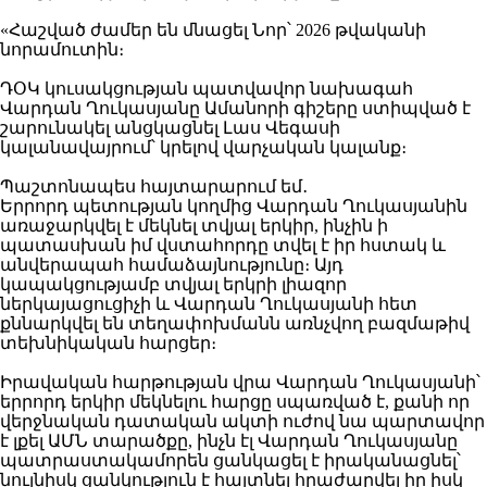
«Հաշված ժամեր են մնացել Նոր՝ 2026 թվականի
նորամուտին։
ԴՕԿ կուսակցության պատվավոր նախագահ
Վարդան Ղուկասյանը Ամանորի գիշերը ստիպված է
շարունակել անցկացնել Լաս Վեգասի
կալանավայրում՝ կրելով վարչական կալանք։
Պաշտոնապես հայտարարում եմ․
Երրորդ պետության կողմից Վարդան Ղուկասյանին
առաջարկվել է մեկնել տվյալ երկիր, ինչին ի
պատասխան իմ վստահորդը տվել է իր հստակ և
անվերապահ համաձայնությունը։ Այդ
կապակցությամբ տվյալ երկրի լիազոր
ներկայացուցիչի և Վարդան Ղուկասյանի հետ
քննարկվել են տեղափոխմանն առնչվող բազմաթիվ
տեխնիկական հարցեր։
Իրավական հարթության վրա Վարդան Ղուկասյանի՝
երրորդ երկիր մեկնելու հարցը սպառված է, քանի որ
վերջնական դատական ակտի ուժով նա պարտավոր
է լքել ԱՄՆ տարածքը, ինչն էլ Վարդան Ղուկասյանը
պատրաստակամորեն ցանկացել է իրականացնել՝
նույնիսկ ցանկություն է հայտնել հրաժարվել իր իսկ