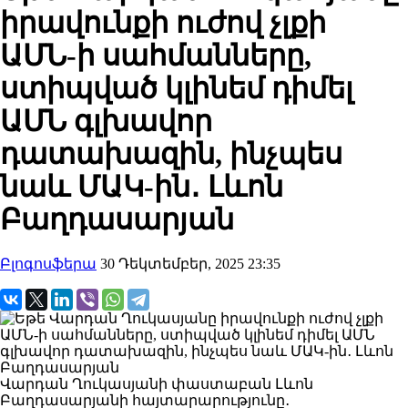
իրավունքի ուժով չլքի
ԱՄՆ-ի սահմանները,
ստիպված կլինեմ դիմել
ԱՄՆ գլխավոր
դատախազին, ինչպես
նաև ՄԱԿ-ին․ Լևոն
Բաղդասարյան
Բլոգոսֆերա
30 Դեկտեմբեր, 2025 23:35
Վարդան Ղուկասյանի փաստաբան Լևոն
Բաղդասարյանի հայտարարությունը․