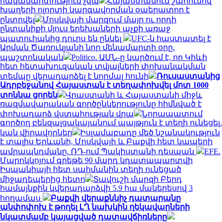
հակամարտություն չկա
Հայաստանում շահումով
խաղերի ոլորտի կարգավորման օպերատոր է
ընտրվել
Մոսկվայի մարզում մայր ու որդի
ընտանիքի մյուս երեխաների աչքի առաջ
պատուհանից դուրս են ընկել
UFC-ն հաստատել է
Արման Ծառուկյանի նոր մենամարտի օրը.
պաշտոնական
Politico. ԱՄՆ-ը կարծում է, որ Կիևի
հետ հետախուզական տվյալների փոխանակման
տեմպը վերադարձել է նորմալ հունի
Ռուսաստանից
Ադրբեջանով Հայաստան է տեղափոխվել մոտ 1000
տոննա ցորեն
Վրաստանի և Հայաստանի միջև
ռազմավարական գործընկերությունը հիմնված է
փոխադարձ վստահության վրա
Նորապատում
գործող բենզալցակայանում պայթյուն է տեղի ունեցել.
կան վիրավորներ
Իսլամաբադը մեծ նշանակություն
է տալիս Երևանի, Մոսկվայի և Բաքվի հետ կապերի
ամրապնդմանը. ՌԴ-ում Պակիստանի դեսպան
EFE.
Մարոկկոյում գրեթե 90 մարդ կդատապարտվի
Իսպանիայի հետ սահմանին տեղի ունեցած
միջադեպերից հետո
Տավուշի մարզի Բերդ
համայնքին կվերադարձվի 5.9 հա մակերեսով 3
հողամաս
Բաքվի վերաքննիչ դատարանը
անփոփոխ է թողել ԼՂ նախկին ղեկավարների
նկատմամբ կայացված դատավճիռները