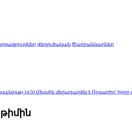
րցազրույցներ
Վերլուծական
Ծաղրանկարներ
4:50
Մեսսին վերադարձել է Ռոսարիո՝ հորը վերջին հր
 թիմին