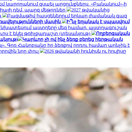
եմ կարողանում զսպել արցունքներս. «Բանակում»-ի
գիայի դեմ. պարզ մեթոդներ
2027 թվականից
ն
Բազմաթիվ հասցեներում երկար ժամանակ գազ
ավելությունների մասին
Ի՞նչ եղանակ է սպասվում
կանխատեսում աստղերը մեզ համար. աստղագուշակ
րս է եկել թռիչքադաշտ (տեսանյութ)
Ողբերգական
անյութ)
Կարևոր չի ով ինչ ձեռք բերեց հերթական
լ». Գոռ Հակոբյանը իր ձեռքով որդու համար պոնչիկ է
որովին նոր փուլ
2026 թվականի հունիսն ու հուլիսը