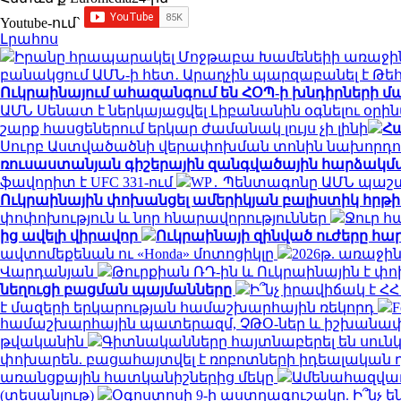
Youtube-ում`
Լրահոս
Իրանը հրապարակել Մոջթաբա Խամենեիի առաջին 
բանակցում ԱՄՆ-ի հետ․ Արաղչին պարզաբանել է Թ
Ուկրաինայում ահազանգում են ՀՕՊ-ի խնդիրների մ
ԱՄՆ Սենատ է ներկայացվել Լիբանանին օգնելու օրի
շարք հասցեներում երկար ժամանակ լույս չի լինի
Հա
Սուրբ Աստվածածնի վերափոխման տոնին նախորդ
ռուսաստանյան գիշերային զանգվածային հարձակմ
ֆավորիտ է UFC 331-ում
WP․ Պենտագոնը ԱՄՆ պաշտ
Ուկրաինային փոխանցել ամերիկյան բալիստիկ հրթի
փոփոխություն և նոր հնարավորություններ
Ջուր հ
ից ավելի վիրավոր
Ուկրաինայի զինված ուժերը հար
ավտոմեքենան ու «Honda» մոտոցիկլը
2026թ. առաջին
Վարդանյան
Թուրքիան ՌԴ-ին և Ուկրաինային է 
նեղուցի բացման պայմանները
Ի՞նչ իրավիճակ է 
է մազերի երկարության համաշխարհային ռեկորդ
համաշխարհային պատերազմ, ՉԹՕ-ներ և իշխանափոխ
թվականին
Գիտնականները հայտնաբերել են սունկ
փոխարեն. բացահայտվել է ռոբոտների իդեալական 
առանցքային հատկանիշներից մեկը
Ամենահազվադ
(տեսանյութ)
Օգոստոսի 9-ի աստղագուշակը. Ի՞նչ են