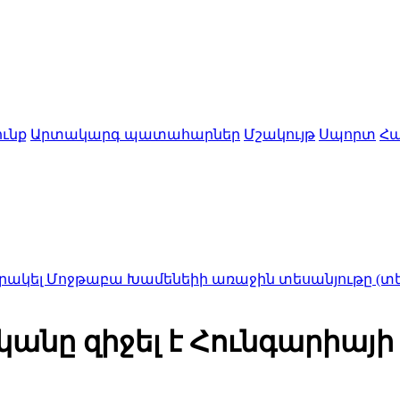
ւնք
Արտակարգ պատահարներ
Մշակույթ
Սպորտ
Հա
աբա Խամենեիի առաջին տեսանյութը (տեսանյութ)
1
նը զիջել է Հունգարիայի