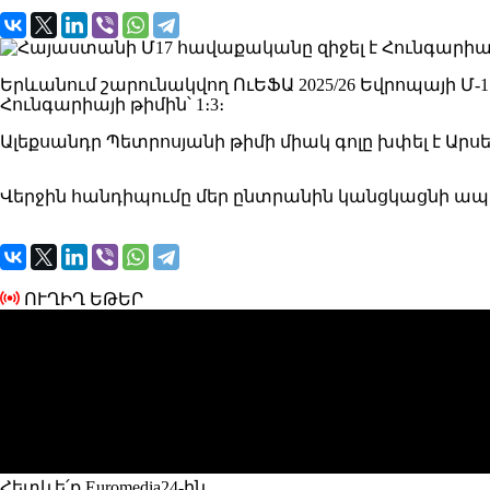
Երևանում շարունակվող ՈւԵՖԱ 2025/26 Եվրոպայի Մ
Հունգարիայի թիմին՝ 1։3։
Ալեքսանդր Պետրոսյանի թիմի միակ գոլը խփել է Արսե
Վերջին հանդիպումը մեր ընտրանին կանցկացնի ապր
ՈՒՂԻՂ ԵԹԵՐ
Հետևե՛ք Euromedia24-ին