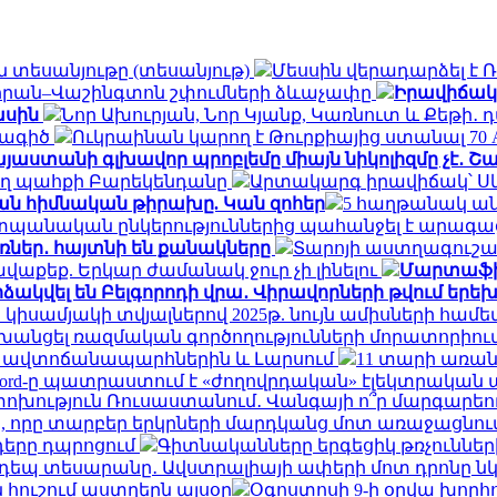
տեսանյութը (տեսանյութ)
Մեսսին վերադարձել է 
եհրան–Վաշինգտոն շփումների ձևաչափը
Իրավիճակը
ասին
Նոր Ախուրյան, Նոր Կյանք, Կառնուտ և Քեթի
նագիծ
Ուկրաինան կարող է Թուրքիայից ստանալ 70
յաստանի գլխավոր պրոբլեմը միայն նիկոլիզմը չէ․ 
ող պահքի Բարեկենդանը
Արտակարգ իրավիճակ՝ Ս
ան հիմնական թիրախը. Կան զոհեր
5 հաղթանակ ան
պանական ընկերություններից պահանջել է արագաց
ռներ․ հայտնի են քանակները
Տարոյի աստղագուշակ
ավաքեք. Երկար ժամանակ ջուր չի լինելու
Մարտաֆիլմ
ձակվել են Բելգորոդի վրա․ Վիրավորների թվում երե
 կիսամյակի տվյալներով 2025թ. նույն ամիսների համե
փոխանցել ռազմական գործողությունների մորատորիո
ՀՀ ավտոճանապարհներին և Լարսում
11 տարի առան
Ford-ը պատրաստում է «ժողովրդական» էլեկտրական 
ություն Ռուսաստանում․ Վանգայի ո՞ր մարգարեութ
, որը տարբեր երկրների մարդկանց մոտ առաջացնու
դերը դպրոցում
Գիտնականները երգեցիկ թռչունների
եպ տեսարանը․ Ավստրալիայի ափերի մոտ դրոնը ն
 հուշում աստղերն այսօր
Օգոստոսի 9-ի օրվա խորհ