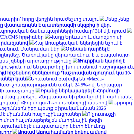
Ռոսարիո՝ հորը վերջին հրաժեշտը տալու
Մենք չենք
 վատագույնն է պատերազմի սկզբից ի վեր․
․ դպրոցական ճանապարհների համար՝ 314 մլն դրամ
 ATACMS հրթիռներ
Վաղը Երևանի և մարզերի մի
Շարմազանով
Հայ Առաքելական եկեղեցին նշում է
ևանում. Մանրամասներ
Օդեսան դարձել է
ընդմեջ․ Ծառուկյանը վերադառնում է և բացահայտ
նել զենքի արտադրությունը
Թուրքիան կարող է
ություն. ում են քարտերը խոստանում հաջողություն,
 հիշեցնող ծեծկռտուք Դաշտավան գյուղում. կա 10-
խաներ կան
Երևանում բախվել են «Mazda»
մատ շինարարությունն աճել է 24.5%-ով. Եղիազար
ւմի առաջարկը
Իրանը ներկայացրել է Հորմուզի
ց մազ կտրելու. Հնդկաստանի բնակչուհին սահմանել
պիկապ՝ «Ֆորմուլա-1»-ի տեխնոլոգիաներով
Երրորդ
յուններն իբր պետք է իրականանան 2026
մ է միանման հալյուցինացիաներ
Ո՛չ ուսուցչի
 մոտ հայտնաբերել են մարդկային լեզվի
կարահանել է սապատավոր կետի ծնունդը
ուրդը
Արգամ Աբրահամյանը երկու ամսով