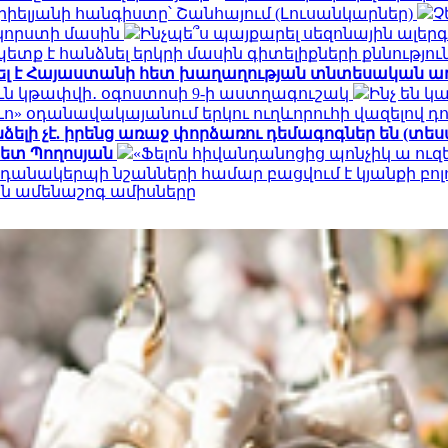
իելյանի հանգիստը՝ Շանհայում (Լուսանկարներ)
Չ
 կորստի մասին
Ինչպե՞ս պայքարել սեզոնային ալեր
տք է հանձնել երկրի մասին գիտելիքների քննությու
մել է Հայաստանի հետ խաղաղության տնտեսական առ
ուն կթափվի․ օգոստոսի 9-ի աստղագուշակ
Ինչ են 
ո» օդանավակայանում երկու ուղևորուհի վազելով դու
լի չէ. իրենց առաջ փորձառու դեմագոգներ են (տես
պետ Պողոսյան
«Ֆելոն հիվանդանոցից պոնչիկ ա ուզե
կենդանակերպի նշանների համար բացվում է կյանքի բոլ
ան ամենաշոգ ամիսները