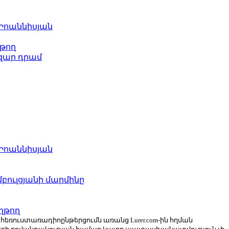
 Իոաննիսյան
թող
ազար դրամ
 Իոաննիսյան
բուլցյանի մարմինը
ղթող
ն հեռուստառադիոընթերցումն առանց Lurer.com-ին հղման