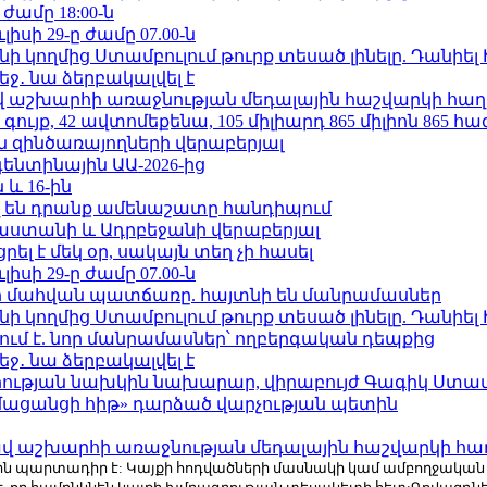
 ժամը 18:00-ն
ւլիսի 29-ը ժամը 07.00-ն
 կողմից Ստամբուլում թուրք տեսած լինելը. Դանիել
ջ․ նա ձերբակալվել է
աշխարհի առաջնության մեդալային հաշվարկի հաղ
ւյք, 42 ավտոմեքենա, 105 միլիարդ 865 միլիոն 865 հ
 զինծառայողների վերաբերյալ
ենտինային ԱԱ-2026-ից
 և 16-ին
 են դրանք ամենաշատը հանդիպում
աստանի և Ադրբեջանի վերաբերյալ
լ է մեկ օր, սակայն տեղ չի հասել
ւլիսի 29-ը ժամը 07.00-ն
նի մահվան պատճառը. հայտնի են մանրամասներ
 կողմից Ստամբուլում թուրք տեսած լինելը. Դանիել
ում է. նոր մանրամասներ՝ ողբերգական դեպքից
ջ․ նա ձերբակալվել է
ության նախկին նախարար, վիրաբույժ Գագիկ Ստամ
մացանցի հիթ» դարձած վարչության պետին
աշխարհի առաջնության մեդալային հաշվարկի հա
r.com-ին պարտադիր է: Կայքի հոդվածների մասնակի կամ ամբողջակա