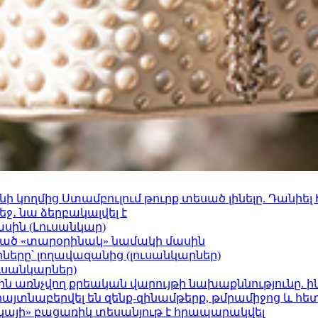
 կողմից Ստամբուլում թուրք տեսած լինելը. Դանիել
ջ․ նա ձերբակալվել է
ասին (Լուսանկար)
ացած «տարօրինակ» նամակի մասին
երը՝ լողավազանից (լուսանկարներ)
ւսանկարներ)
ո»-ին առնչվող քրեական վարույթի նախաքննությունը. ի
 հայտնաբերվել են զենք-զինամթերք, թմրամիջոց և հ
րկայի» բացառիկ տեսանյութ է հրապարակվել