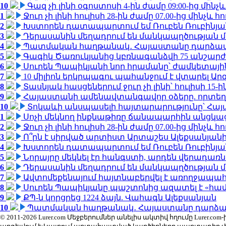
10
Գազ չի լինի օգոստոսի 4-ին ժամը 09:00-ից մինչև
1
Ջուր չի լինի հուլիսի 28-ին ժամը 07.00-ից մինչև հո
2
Խստորեն դատապարտում եմ Ռուբեն Ռուբինյանի
3
Դերասանին մեղադրում են մանկապղծության մե
4
Պատմական հաղթանակ․ Հայաստանը դարձավ 
5
Գագիկ Ծառուկյանից կբռնագանձվի 75 անշարժ գո
6
Սուրեն Պապիկյանի նոր հրամանը՝ ժամկետային
7
10 միլիոն երկրպագու պահանջում է վտարել Արգ
8
Տասնյակ հասցեներում ջուր չի լինի՝ հուլիսի 15-ին
9
Հայաստանի ամենավտանգավոր օձերը. որտեղ
10
Տոկաևի անսպասելի հայտարարությունը՝ Հայ
1
Սոչի մեկնող ինքնաթիռը ճանապարհին անցկացրե
2
Ջուր չի լինի հուլիսի 28-ին ժամը 07.00-ից մինչև հո
3
Ո՞րն է սիրված արտիստ Արտաշես Ալեքսանյա
4
Խստորեն դատապարտում եմ Ռուբեն Ռուբինյանի
5
Նորայրը մեկնել էր հանգստի, արդեն վերադառն
6
Դերասանին մեղադրում են մանկապղծության մե
7
Ավտոմեքենայում հայտնաբերվել է առողջապահ
8
Սուրեն Պապիկյանը պաշտոնից ազատել է «հա
9
ՔՊ-ն կորցրեց 1224 ձայն. Վահագն Ալեքսանյան
10
Պատմական հաղթանակ․ Հայաստանը դարձավ 
© 2011-2026 Lurer.com Մեջբերումներ անելիս ակտիվ հղումը Lure