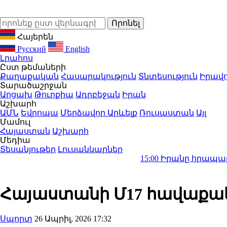
Հայերեն
Русский
English
Լրահոս
Ըստ թեմաների
Քաղաքական
Հասարակություն
Տնտեսություն
Իրավո
Տարածաշրջան
Արցախ
Թուրքիա
Ադրբեջան
Իրան
Աշխարհ
ԱՄՆ
Եվրոպա
Մերձավոր Արևելք
Ռուսաստան
Այլ
Մամուլ
Հայաստան
Աշխարհ
Մեդիա
Տեսանյութեր
Լուսանկարներ
15:00
Իրանը հրապարակել Մոջթ
Հայաստանի Մ17 հավաքակա
Սպորտ
26 Ապրիլ, 2026 17:32