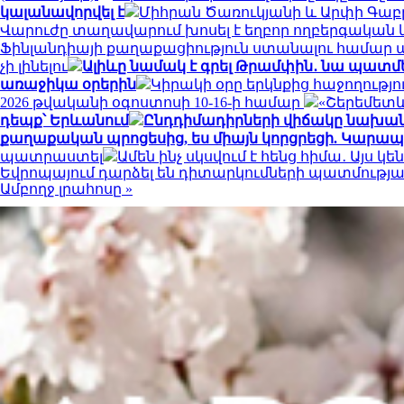
կալանավորվել է
Միհրան Ծառուկյանի և Արփի Գաբր
Վարուժը տաղավարում խոսել է եղբոր ողբերգական
Ֆինլանդիայի քաղաքացիություն ստանալու համար պե
չի լինելու
Ալիևը նամակ է գրել Թրամփին․ նա պատ
առաջիկա օրերին
Կիրակի օրը երկնքից հաջողությ
2026 թվականի օգոստոսի 10-16-ի համար
«Շերեմետև
դեպք՝ Երևանում
Ընդդիմադիրների վիճակը նախանձե
քաղաքական պրոցեսից, ես միայն կորցրեցի. Կարա
պատրաստել
Ամեն ինչ սկսվում է հենց հիմա․ Այս 
Եվրոպայում դարձել են դիտարկումների պատմությ
Ամբողջ լրահոսը »