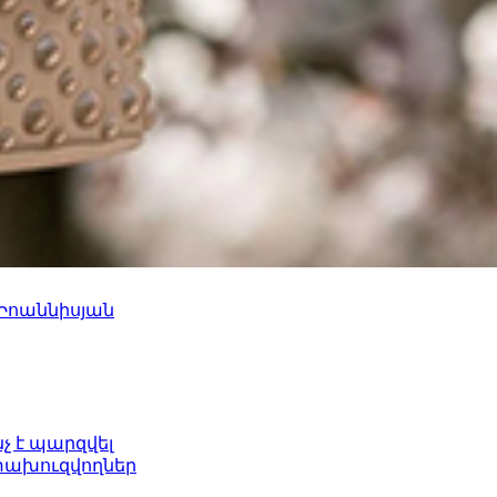
 Իոաննիսյան
նչ է պարզվել
ետախուզվողներ