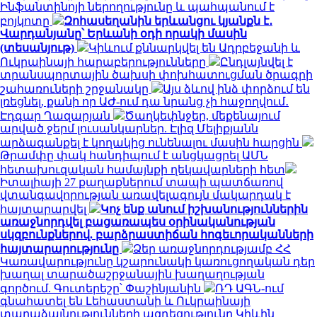
Ինֆանտինոյի ներողությունը և պահպանում է
բոյկոտը
Զոհասեղանին երևանցու կյանքն է․
Վարդանյանը՝ Երևանի օդի որակի մասին
(տեսանյութ)
Կիևում քննարկվել են Ադրբեջանի և
Ուկրաինայի հարաբերությունները
Ընդլայնվել է
տրանսպորտային ծախսի փոխհատուցման ծրագրի
շահառուների շրջանակը
Այս ձևով ինձ փորձում են
լռեցնել, քանի որ ԱԺ-ում դա նրանց չի հաջողվում․
Էդգար Ղազարյան
Ծաղկեփնջեր, մեքենայում
արված ջերմ լուսանկարներ. Էլիզ Մելիքյանն
արձագանքել է կողակից ունենալու մասին հարցին
Թրամփը փակ հանդիպում է անցկացրել ԱՄՆ
հետախուզական համայնքի ղեկավարների հետ
Իտալիայի 27 քաղաքներում տապի պատճառով
վտանգավորության առավելագույն մակարդակ է
հայտարարվել
Կոչ ենք անում իշխանություններին
առաջնորդվել բացառապես օրինականության
սկզբունքներով. բարձրաստիճան հոգեւորականների
հայտարարությունը
Ձեր առաջնորդությամբ ՀՀ
Կառավարությունը կշարունակի կառուցողական դեր
խաղալ տարածաշրջանային խաղաղության
գործում. Գուտերեշը՝ Փաշինյանին
ՌԴ ԱԳՆ-ում
գնահատել են Լեհաստանի և Ուկրաինայի
տարաձայնությունների ազդեցությունը Կիևին