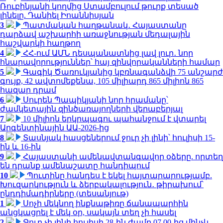
Ռուբինյանի կողմից Ստամբուլում թուրք տեսած
լինելը. Դանիել Իոաննիսյան
3
Պատմական հաղթանակ․ Հայաստանը
դարձավ աշխարհի առաջնության մեդալային
հաշվարկի հաղթող
4
ՀՀ-ում ԱՄՆ դեսպանատնից լավ լուր․ նոր
հնարավորություններ՝ հայ զինվորականների համար
5
Գագիկ Ծառուկյանից կբռնագանձվի 75 անշարժ
գույք, 42 ավտոմեքենա, 105 միլիարդ 865 միլիոն 865
հազար դրամ
6
Սուրեն Պապիկյանի նոր հրամանը՝
ժամկետային զինծառայողների վերաբերյալ
7
10 միլիոն երկրպագու պահանջում է վտարել
Արգենտինային ԱԱ-2026-ից
8
Տասնյակ հասցեներում ջուր չի լինի՝ հուլիսի 15-
ին և 16-ին
9
Հայաստանի ամենավտանգավոր օձերը. որտեղ
են դրանք ամենաշատը հանդիպում
10
Պուտինը հանդես է եկել հայտարարությամբ.
Խուզարկություն և ձերբակալություն․ թիրախում՝
ընդդիմադիրները (տեսանյութ)
1
Սոչի մեկնող ինքնաթիռը ճանապարհին
անցկացրել է մեկ օր, սակայն տեղ չի հասել
2
Ջուր չի լինի հուլիսի 28-ին ժամը 07.00-ից մինչև