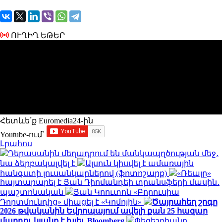
ՈՒՂԻՂ ԵԹԵՐ
Հետևե՛ք Euromedia24-ին
Youtube-ում`
Լրահոս
Դերասանին մեղադրում են մանկապղծության մեջ․
նա ձերբակալվել է
Ալսուն կիսվել է ամառային
հանգստի լուսանկարներով (ֆոտոշարք)
«Ռեալը»
հայտարարել է Յան Դիոմանդեի տրանսֆերի մասին․
պաշտոնական
Յան Կոուտոն «Բորուսիա
Դորտմունդից» միացել է «Կոմոյին»
Ծայրահեղ շոգը
2026 թվականին Եվրոպայում ավելի քան 25 հազար
մարդու կյանք է խլել. Bloomberg
Փեզեշքիանը