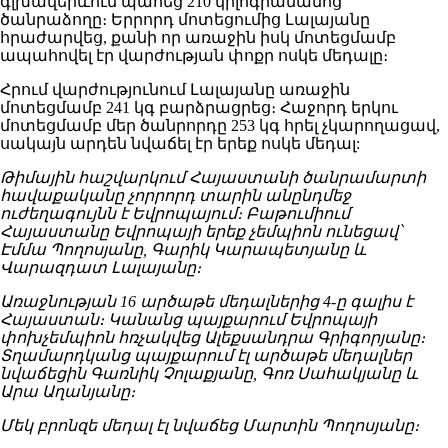
գլխավերևում պահեց 210 կիլոգրամանոց
ծանրաձողը։ Երրորդ մոտեցումից Լալայանը
հրաժարվեց, քանի որ առաջին իսկ մոտեցմամբ
ապահովել էր վարժության փոքր ոսկե մեդալը։
Հրում վարժությունում Լալայանը առաջին
մոտեցմամբ 241 կգ բարձրացրեց։ Հաջորդ երկու
մոտեցմամբ մեր ծանրորդը 253 կգ հրել չկարողացավ,
սակայն արդեն նվաճել էր երեք ոսկե մեդալ:
Թիմային հաշվարկում Հայաստանի ծանրամարտի
հավաքականը չորրորդ տարին անընդմեջ
ուժեղագույնն է Եվրոպայում։ Բաթումիում
Հայաստանը Եվրոպայի երեք չեմպիոն ունեցավ՝
Էմմա Պողոսյանը, Գարիկ Կարապետյանը և
Վարազդատ Լալայանը։
Առաջնության 16 արծաթե մեդալներից 4-ը գալիս է
Հայաստան։ Կանանց պայքարում Եվրոպայի
փոխչեմպիոն հռչակվեց Ալեքսանդրա Գրիգորյանը։
Տղամարդկանց պայքարում էլ արծաթե մեդալներ
նվաճեցին Գառնիկ Չոլաքյանը, Գոռ Սահակյանը և
Արա Աղանյանը։
Մեկ բրոնզե մեդալ էլ նվաճեց Մարտին Պողոսյանը։