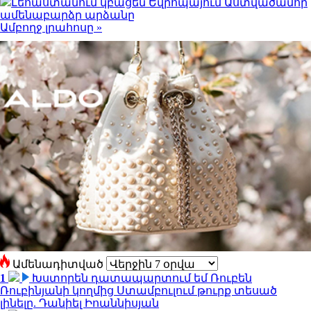
Լեհաստանում կբացեն Եվրոպայում Աստվածամոր
ամենաբարձր արձանը
Ամբողջ լրահոսը »
Ամենադիտված
1
Խստորեն դատապարտում եմ Ռուբեն
Ռուբինյանի կողմից Ստամբուլում թուրք տեսած
լինելը. Դանիել Իոաննիսյան