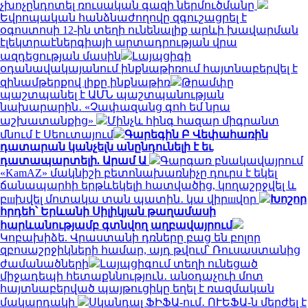
չխոչընդոտել ռուսական գազի ներմուծմանը
Եվրոպական հանձնաժողովը զգուշացրել է
օգոստոսի 12-ին տեղի ունենալիք արևի խավարման
էլեկտրաէներգիայի արտադրության վրա
ազդեցության մասին
Լայպցիգի
օդանավակայանում ինքնաթիռում հայտնաբերվել է
զինամթերքով լիքը ինքնաթիռ
Թրամփը
պաշտպանել է ԱՄՆ պաշտպանության
նախարարին․ «Չափազանց գոհ եմ նրա
աշխատանքից»
Մինչև հինգ հազար միգրանտ
մնում է Սեուտայում
Գարեգին Բ Վեփահառին
դատարան կանչելն անընդունելի է եւ
դատապարտելի. Արամ Ա
Գարգառ բնակավայրում
«KamAZ» մակնիշի բետոնախառնիչը դուրս է եկել
ճանապարհի երթևեկելի հատվածից, կողաշրջվել և
բшխվել մոտակա տան պատին․ կա վիրшվոր
Խոշոր
հրդեհ՝ Երևանի Սիլիկյան թաղամասի
հարևանությամբ գտնվող աղբավայրում
Կոբախիձե. Վրաստանի դռները բաց են բոլոր
զբոսաշրջիկների համար, այդ թվում՝ Ռուսաստանից
ժամանածների
Լայպցիգում տեղի ունեցած
միջադեպի հետաքննություն․ անօդաչուի մոտ
հայտնաբերված պայթուցիկը եղել է ռազմական
մակարդակի
Սկանդալ ՖԻՖԱ-ում․ ՈՒԵՖԱ-ն մերժել է