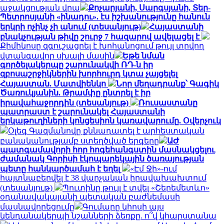
աջակցության վրա
Քոչարյանի, Սարգսյանի, Տեր-
Պետրոսյանի «ինադու». էս իշխանությունը հանուն
երկրի ոչինչ չի անում (տեսանյութ)
Հայաստանի
բնակչության թիվը շուրջ 7 հազարով ավելացել է
Քիմիկոսը զգուշացրել է խոհանոցում թույլ տրվող
վտանգավոր սխալի մասին
Եթե նման
գործելակերպը շարունակվի ՌԴ-ն իր
զբոսաշրջիկներին խորհուրդ կտա չայցելել
Հայաստան. Մատվիենկո
Նոր մեղադրանք՝ Գագիկ
Ծառուկյանին. Թրամփը ընտրել է իր
իրավահաջորդին (տեսանյութ)
Ռուսաստանը
պատրաստ է շարունակել Հայաստանի
երկաթուղիների կոնցեսիոն կառավարումը. Օվերչուկ
Օլեգ Գազմանովը քննադատել է արհեստական
բանականությամբ ստեղծված երգերը
ԱԺ
պատգամավորի հոր հոգեհանգստին մասնակցելու
ժամանակ Գորիսի էկոպարեկային ծառայության
պետը հանկարծամահ է եղել
«Էմ Ջի»-ում
հայտնաբերվել է 38 վարչական իրավախախտում
(տեսանյութ)
Պուտինը թույլ է տվել «Շերեմետևո»
օդանավակայանի պետական բաժնեմասի
մասնավորեցումը
Գումարը կհոսի այս
կենդանակերպի նշանների ձեռքը. ո՞վ կհարստանա