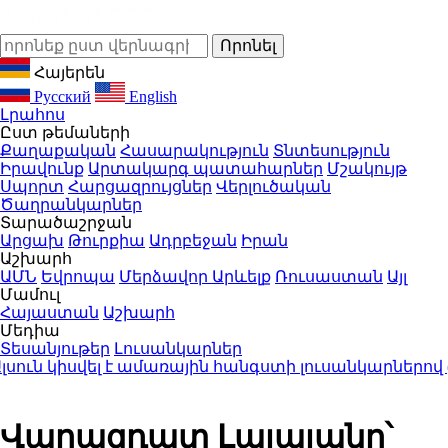
Հայերեն
Русский
English
Լրահոս
Ըստ թեմաների
Քաղաքական
Հասարակություն
Տնտեսություն
Իրավունք
Արտակարգ պատահարներ
Մշակույթ
Սպորտ
Հարցազրույցներ
Վերլուծական
Ծաղրանկարներ
Տարածաշրջան
Արցախ
Թուրքիա
Ադրբեջան
Իրան
Աշխարհ
ԱՄՆ
Եվրոպա
Մերձավոր Արևելք
Ռուսաստան
Այլ
Մամուլ
Հայաստան
Աշխարհ
Մեդիա
Տեսանյութեր
Լուսանկարներ
ն կիսվել է ամառային հանգստի լուսանկարներով (ֆ
Վարազդատ Լալայանը՝