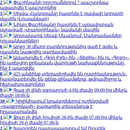
2
Փաշինյանի որոշումներով 7 պաշտոնյա
ազատվել է պաշտոնից
3
Սիլվա Հակոբյանը հայտնել է ցավալի կորստի
մասին (Լուսանկար)
4
Նիկոլ Փաշինյանը հայտնել է առավոտյան
ստացած «տարօրինակ» նամակի մասին
5
Արտակարգ դեպք Սևանում. Մանրամասներ
(լուսանկարներ)
6
Արջը 30 մետր բարձրությունից ցած է գցել և
սպանել կաթոլիկ սարկավագին
7
Ավարտվել է «Գող Բջե»-ին, «Տեցիկ»-ին ու «Գոջո»-
ին առնչվող քրեական վարույթի նախաքննությունը.
ինչ է պարզվել
8
425 անձինք տեղափոխվել են ոստիկանություն․
հայտնաբերվել են զենք-զինամթերք, թմրամիջոց և
հետախուզվողներ
9
Գազ չի լինի օգոստոսի 4-ին ժամը 09:00-ից մինչև
ժամը 18:00-ն
10
Կիլիկիայում կրակոցներով ուղեկցված
«ռազբորկայի» բացառիկ տեսանյութ է
հրապարակվել
1
Ջուր չի լինի հուլիսի 28-ին ժամը 07.00-ից մինչև
հուլիսի 29-ը ժամը 07.00-ն
2
Խստորեն դատապարտում եմ Ռուբեն