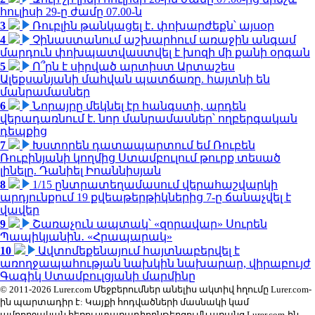
հուլիսի 29-ը ժամը 07.00-ն
3
Ռուբլին թանկացել է․ փոխարժեքն՝ այսօր
4
Չինաստանում աշխարհում առաջին անգամ
մարդուն փոխպատվաստվել է խոզի մի քանի օրգան
5
Ո՞րն է սիրված արտիստ Արտաշես
Ալեքսանյանի մահվան պատճառը. հայտնի են
մանրամասներ
6
Նորայրը մեկնել էր հանգստի, արդեն
վերադառնում է. նոր մանրամասներ՝ ողբերգական
դեպքից
7
Խստորեն դատապարտում եմ Ռուբեն
Ռուբինյանի կողմից Ստամբուլում թուրք տեսած
լինելը. Դանիել Իոաննիսյան
8
1/15 ընտրատեղամասում վերահաշվարկի
արդյունքում 19 քվեաթերթիկներից 7-ը ճանաչվել է
վավեր
9
Շառաչուն ապտակ՝ «զորավար» Սուրեն
Պապիկյանին․ «Հրապարակ»
10
Ավտոմեքենայում հայտնաբերվել է
առողջապահության նախկին նախարար, վիրաբույժ
Գագիկ Ստամբուլցյանի մարմինը
© 2011-2026 Lurer.com Մեջբերումներ անելիս ակտիվ հղումը Lurer.com-
ին պարտադիր է: Կայքի հոդվածների մասնակի կամ
ամբողջական հեռուստառադիոընթերցումն առանց Lurer.com-ին