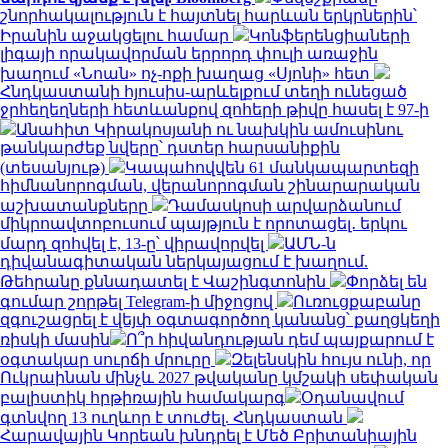
շնորհակալություն է հայտնել հարևան երկրներին՝
Իրանին աջակցելու համար
Կոնֆերենցիաների
լիգայի որակավորման երրորդ փուլի առաջին
խաղում «Նոան» ոչ-ոքի խաղաց «Սյոնի» հետ
Հնդկաստանի հյուսիս-արևելքում տեղի ունեցած
ջրհեղեղների հետևանքով զոհերի թիվը հասել է 97-ի
Անահիտ Կիրակոսյանի ու նախկին ամուսինու
թանկարժեք նվերը՝ դստեր հարսանիքին
(տեսանյութ)
Կապահովվեն 61 մանկապարտեզի
հիմնանորոգման, վերանորոգման շինարարական
աշխատանքները
Դամասկոսի արվարձանում
միկրոավտոբուսում պայթյուն է որոտացել․ երկու
մարդ զոհվել է, 13-ը՝ վիրավորվել
ԱՄՆ-ն
դիվանագիտական ներկայացում է խաղում.
Թեհրանը քննադատել է Վաշինգտոնին
Փորձել են
գումար շորթել Telegram-ի միջոցով
Ուռուցքաբանը
զգուշացրել է վեյփ օգտագործող կանանց՝ քաղցկեղի
ռիսկի մասին
Ո՞ր հիվանդության դեմ պայքարում է
օգտակար սուրճի մրուրը
Զելենսկին հույս ունի, որ
Ուկրաինան մինչև 2027 թվականը կմշակի սեփական
բալիստիկ հրթիռային համակարգ
Օդանավում
գտնվող 13 ուղևոր է տուժել. Հնդկաստան
Հարավային Կորեան խնդրել է Մեծ Բրիտանիային