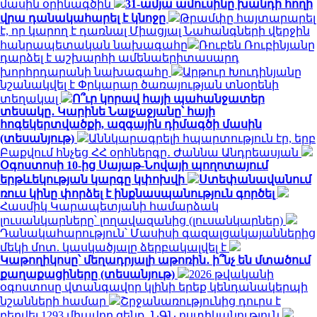
մասին օրինագծին
31-ամյա ամուսինը խանդի հողի
վրա դանակահարել է կնոջը
Թրամփը հայտարարել
է, որ կարող է դառնալ Միացյալ Նահանգների վերջին
հանրապետական ​​նախագահը
Ռուբեն Ռուբինյանը
դարձել է աշխարհի ամենաերիտասարդ
խորհրդարանի նախագահը
Արթուր Խուդինյանը
նշանակվել է Փրկարար ծառայության տնօրենի
տեղակալ
Ո՞ւր կորավ հայի պահանջատեր
տեսակը․ Կարինե Նալչաջյանը՝ հայի
հոգեկերտվածքի, ազգային դիմագծի մասին
(տեսանյութ)
Աննկարագրելի հպարտություն էր, երբ
Բաքվում հնչեց ՀՀ օրհներգը․ Ժաննա Անդրեասյան
Օգոստոսի 10-ից Սայաթ-Նովայի պողոտայում
երթևեկության կարգը կփոխվի
Ստեփանավանում
ռուս կինը փորձել է ինքնասպանություն գործել
Հասմիկ Կարապետյանի համարձակ
լուսանկարները՝ լողավազանից (լուսանկարներ)
Դանակահարություն՝ Մասիսի գազալցակայաններից
մեկի մոտ. կասկածյալը ձերբակալվել է
Կաթողիկոսը՝ մեղադրյալի աթոռին․ ի՞նչ են մտածում
քաղաքացիները (տեսանյութ)
2026 թվականի
օգոստոսը վտանգավոր կլինի երեք կենդանակերպի
նշանների համար
Շրջանառությունից դուրս է
բերվել 1293 միավոր զենք․ ՆԳՆ ոստիկանություն