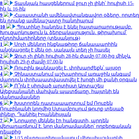
8
Տասնյակ հասցեներում ջուր չի լինի՝ հուլիսի 15-
ին և 16-ին
9
Հայաստանի ամենավտանգավոր օձերը. որտեղ
են դրանք ամենաշատը հանդիպում
10
Պուտինը հանդես է եկել հայտարարությամբ.
Խուզարկություն և ձերբակալություն․ թիրախում՝
ընդդիմադիրները (տեսանյութ)
1
Սոչի մեկնող ինքնաթիռը ճանապարհին
անցկացրել է մեկ օր, սակայն տեղ չի հասել
2
Ջուր չի լինի հուլիսի 28-ին ժամը 07.00-ից մինչև
հուլիսի 29-ը ժամը 07.00-ն
3
Ռուբլին թանկացել է․ փոխարժեքն՝ այսօր
4
Չինաստանում աշխարհում առաջին անգամ
մարդուն փոխպատվաստվել է խոզի մի քանի օրգան
5
Ո՞րն է սիրված արտիստ Արտաշես
Ալեքսանյանի մահվան պատճառը. հայտնի են
մանրամասներ
6
Խստորեն դատապարտում եմ Ռուբեն
Ռուբինյանի կողմից Ստամբուլում թուրք տեսած
լինելը. Դանիել Իոաննիսյան
7
Նորայրը մեկնել էր հանգստի, արդեն
վերադառնում է. նոր մանրամասներ՝ ողբերգական
դեպքից
8
1/15 ընտրատեղամասում վերահաշվարկի