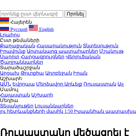
Հայերեն
Русский
English
Լրահոս
Ըստ թեմաների
Քաղաքական
Հասարակություն
Տնտեսություն
Իրավունք
Արտակարգ պատահարներ
Մշակույթ
Սպորտ
Հարցազրույցներ
Վերլուծական
Ծաղրանկարներ
Տարածաշրջան
Արցախ
Թուրքիա
Ադրբեջան
Իրան
Աշխարհ
ԱՄՆ
Եվրոպա
Մերձավոր Արևելք
Ռուսաստան
Այլ
Մամուլ
Հայաստան
Աշխարհ
Մեդիա
Տեսանյութեր
Լուսանկարներ
ւ հետևանքների մասին
1:50
Իսպանիան պատասխան միջ
Ռուսաստանը մեծացրել է