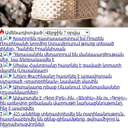
Ամենադիտված
1
Խստորեն դատապարտում եմ Ռուբեն
Ռուբինյանի կողմից Ստամբուլում թուրք տեսած
լինելը. Դանիել Իոաննիսյան
2
Դերասանին մեղադրում են մանկապղծության
մեջ․ նա ձերբակալվել է
3
Սիլվա Հակոբյանը հայտնել է ցավալի կորստի
մասին (Լուսանկար)
4
Նիկոլ Փաշինյանը հայտնել է առավոտյան
ստացած «տարօրինակ» նամակի մասին
5
Արտակարգ դեպք Սևանում. Մանրամասներ
(լուսանկարներ)
6
Ավարտվել է «Գող Բջե»-ին, «Տեցիկ»-ին ու «Գոջո»-
ին առնչվող քրեական վարույթի նախաքննությունը.
ինչ է պարզվել
7
425 անձինք տեղափոխվել են ոստիկանություն․
հայտնաբերվել են զենք-զինամթերք, թմրամիջոց և
հետախուզվողներ