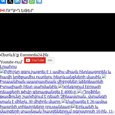
ՈՒՂԻՂ ԵԹԵՐ
Հետևե՛ք Euromedia24-ին
Youtube-ում`
Լրահոս
Բժիշկը զգուշացրել է 1 ամիս միայն հնդկացորեն և
հավի կրծքամիս ուտելու հետևանքների մասին
Իսպանիան պատասխան միջոցներ կձեռնարկի
Իտալիայի հետ սահմանին
Կոնգոյում էբոլայի
դեպքերի թիվը գերազանցել է 4000-ը
«Դոլֆին»
թայֆունը շարժվում է դեպի Չինաստան․ վտանգի
տակ է մինչև 30 միլիոն մարդ
Մահացել է 26-ամյա
հայտնի տիկտոկերը (լուսանկար)
Երևանի և
մարզերի տասնյակ հասցեներում օգոստոսի 10-ին, 11-