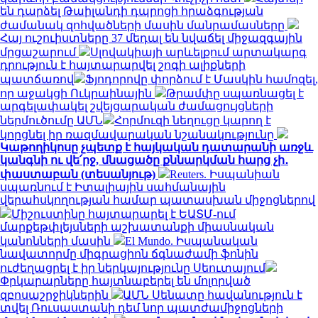
են դարձել Թաիլանդի դպրոցի հրաձգության
ժամանակ զոհվածների մասին մանրամասները
Հայ ուշուիստները 37 մեդալ են նվաճել միջազգային
մրցաշարում
Սլովակիայի արևելքում արտակարգ
դրություն է հայտարարվել շոգի ալիքների
պատճառով
Ֆյոդորովը փորձում է Մասկին համոզել,
որ աջակցի Ուկրաինային
Թրամփը սպառնացել է
արգելափակել շվեյցարական ժամացույցների
ներմուծումը ԱՄՆ
Հորմուզի նեղուցը կարող է
կորցնել իր ռազմավարական նշանակությունը
Կաթողիկոսը չպետք է հայկական դատարանի առջև
կանգնի ու վե՛րջ, մնացածը քննարկման հարց չի․
փաստաբան (տեսանյութ)
Reuters. Իսպանիան
սպառնում է Իտալիային սահմանային
վերահսկողության համար պատասխան միջոցներով
Միշուստինը հայտարարել է ԵԱՏՄ-ում
մարքեթփլեյսների աշխատանքի միասնական
կանոնների մասին
El Mundo. Իսպանական
նավատորմը միգրացիոն ճգնաժամի ֆոնին
ուժեղացրել է իր ներկայությունը Սեուտայում
Փրկարարները հայտնաբերել են մոլորված
զբոսաշրջիկներին
ԱՄՆ Սենատը հավանություն է
տվել Ռուսաստանի դեմ նոր պատժամիջոցների