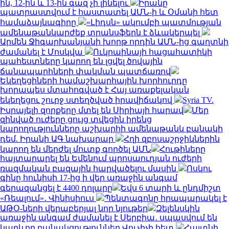
ին, 12-ին և 13-ին գազ չի լինելու
Իրանը
պատրաստվում է հաստատել ԱՄՆ-ի և Օմանի հետ
համաձայնագիրը
«Լիդսն» ակումբի պատմության
ամենաթանկարժեք տրանսֆերն է ձևակերպել
Արմեն Ջիգարխանյանի խորթ որդին ԱՄՆ-ից գաղտնի
ժամանել է Մոսկվա
Ուկրաինայի հացահատիկի
պահեստները կարող են լցվել ծովային
ճանապարհների փակման պատճառով
Եկեղեցիների համաշխարհային խորհուրդը
խորապես մտահոգված է Հայ առաքելական
եկեղեցու շուրջ ստեղծված իրավիճակով
Syria TV.
Իսրայելի զորքերը մտել են Սիրիայի հարավ
Մեր
զինված ուժերը ցույց տվեցին իրենց
կարողությունները աշխարհի ամենաթանկ բանակի
դեմ. Իրանի ԱԳ նախարար
Հղի զբոսաշրջիկներին
կարող են մերժել մուտք գործել ԱՄՆ
Հութիները
հայտարարել են Եմենում պրոսաուդյան ուժերի
ռազմական բազային հարվածելու մասին
Ոսկու
գինը հունիսի 17-ից ի վեր առաջին անգամ
գերազանցել է 4400 դոլարը
Եվս 6 տարի և ընդմիշտ
«Ռեալում»․ Վինիսիուս
Պենտագոնը հրապարակել է
ԱԹՕ-ների վերաբերյալ նոր նյութեր
Զելենսկին
առաջին անգամ ժամանել է Սերբիա․ սպասվում են
կարևոր բանակցություններ Վուչիչի հետ
Հայտնի