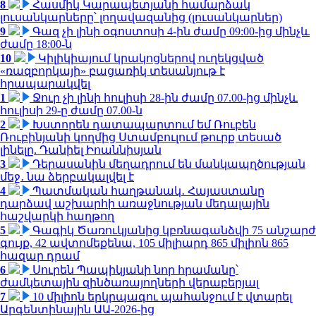
8
Հասմիկ Կարապետյանի համարձակ
լուսանկարները՝ լողավազանից (լուսանկարներ)
9
Գազ չի լինի օգոստոսի 4-ին ժամը 09:00-ից մինչև
ժամը 18:00-ն
10
Կիլիկիայում կրակոցներով ուղեկցված
«ռազբորկայի» բացառիկ տեսանյութ է
հրապարակվել
1
Ջուր չի լինի հուլիսի 28-ին ժամը 07.00-ից մինչև
հուլիսի 29-ը ժամը 07.00-ն
2
Խստորեն դատապարտում եմ Ռուբեն
Ռուբինյանի կողմից Ստամբուլում թուրք տեսած
լինելը. Դանիել Իոաննիսյան
3
Դերասանին մեղադրում են մանկապղծության
մեջ․ նա ձերբակալվել է
4
Պատմական հաղթանակ․ Հայաստանը
դարձավ աշխարհի առաջնության մեդալային
հաշվարկի հաղթող
5
Գագիկ Ծառուկյանից կբռնագանձվի 75 անշարժ
գույք, 42 ավտոմեքենա, 105 միլիարդ 865 միլիոն 865
հազար դրամ
6
Սուրեն Պապիկյանի նոր հրամանը՝
ժամկետային զինծառայողների վերաբերյալ
7
10 միլիոն երկրպագու պահանջում է վտարել
Արգենտինային ԱԱ-2026-ից