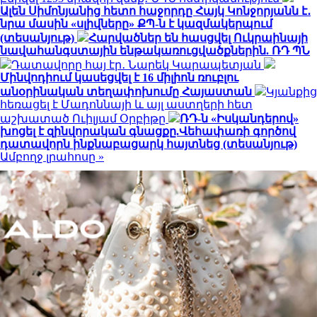
Ալեն Սիմոնյանից հետո հաջորդը Հայկ Կոնջորյանն է․
նրա մասին «սլիվները» ՔՊ-ն է կազմակերպում
(տեսանյութ)
Հարվածներ են հասցվել Ուկրաինայի
նավահանգստային ենթակառուցվածքներին. ՌԴ ՊՆ
Դատավորը հայ էր․ Նարեկ Կարապետյան
Մինվոդիում կասեցվել է 16 միլիոն ռուբլու
անօրինական տեղափոխումը Հայաստան
Կյանքից
հեռացել է Մադոննայի և այլ աստղերի հետ
աշխատած Ուիլյամ Օրբիթը
ՌԴ-ն «Իսկանդերով»
խոցել է զինվորական գնացքը.Վեհափառի գործով
դատավորն ինքնաբացարկ հայտնեց (տեսանյութ)
Ամբողջ լրահոսը »