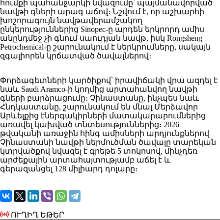
հումքի պահանջարկի նվազումը՝ պայմանավորված
նավթի գների արագ աճով։ Նշվում է, որ աշխարհի
խոշորագույն նավթավերամշակող
ընկերություններից Sinopec-ը արդեն երկրորդ ամիս
անընդմեջ չի գնում սաուդյան նավթ, իսկ Rongsheng
Petrochemical-ը շարունակում է ներկրումները, սակայն
զգալիորեն կրճատված ծավալներով։
Փորձագետների կարծիքով՝ իրավիճակի վրա ազդել է
նաև Saudi Aramco-ի կողմից արտահանվող նավթի
գների բարձրացումը։ Չինաստանը, ինչպես նաև
Հնդկաստանը, շարունակում են մնալ Մերձավոր
Արևելքից էներգակիրների մատակարարումներից
առավել կախված տնտեսություններից։ 2026
թվականի առաջին հինգ ամիսների արդյունքներով
Չինաստանի նավթի ներմուծման ծավալը տարեկան
կտրվածքով նվազել է գրեթե 5 տոկոսով, մինչդեռ
արժեքային արտահայտությամբ աճել է և
գերազանցել 128 միլիարդ դոլարը։
ՈՒՂԻՂ ԵԹԵՐ