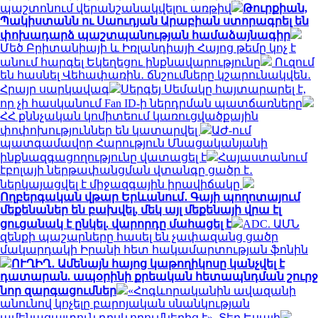
պաշտոնում վերանշանակվելու առթիվ
Թուրքիան,
Պակիստանն ու Սաուդյան Արաբիան ստորագրել են
փոխադարձ պաշտպանության համաձայնագիր
Մեծ Բրիտանիայի և Իռլանդիայի Հայոց թեմը կոչ է
անում հարգել Եկեղեցու ինքնավարությունը
Ուզում
են հասնել Վեհափառին․ ճնշումները կշարունակվեն․
Հրայր սարկավագ
Սերգեյ Սեմակը հայտարարել է,
որ չի հասկանում Fan ID-ի ներդրման պատճառները
ՀՀ քննչական կոմիտեում կառուցվածքային
փոփոխություններ են կատարվել
ԱԺ-ում
պատգամավոր Հարություն Մնացականյանի
ինքնազգացողությունը վատացել է
Հայաստանում
էբոլայի ներթափանցման վտանգը ցածր է․
ներկայացվել է միջազգային իրավիճակը
Ողբերգական վթար Երևանում․ Գայի պողոտայում
մեքենաներ են բախվել, մեկ այլ մեքենայի վրա էլ
ցուցանակ է ընկել. վարորդը մահացել է
ADC. ԱՄՆ
զենքի պաշարները հասել են չափազանց ցածր
մակարդակի Իրանի հետ հակամարտության ֆոնին
ՈՒՂԻՂ․ Ամենայն հայոց կաթողիկոսը կանչվել է
դատարան. ապօրինի քրեական հետապնդման շուրջ
նոր զարգացումներ
«Հոգևորականին ավազանի
անունով կոչելը բարոյական սնանկության
ամենացայտուն դրսևորումներից է». Տեր Եսայի