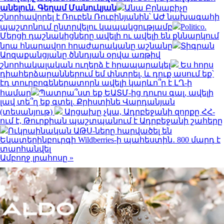
անելուն. Գեղամ Մանուկյան
Անա Բրնաբիչը
շնորհավորել է Ռուբեն Ռուբինյանին՝ ԱԺ նախագահի
պաշտոնում ընտրվելու կապակցությամբ
Politico.
Մերցի դաշնակիցները ավելի ու ավելի են քննարկում
նրա հնարավոր հրաժարականը աշնանը
Տիգրան
Արզաքանցյանը ծննդյան օրվա առթիվ
շնորհակալական ուղերձ է հրապարակել
Ես հորս
դիահերձարաններում եմ փնտրել, և դուք ասում եք՝
էդ տուրբոգեներատորն ավելի կարևո՞ր է ԼՂ-ի
համար
Պատրա՞ստ եք ԵԱՏՄ-ից դուրս գալ, ավելի
լավ տե՞ղ եք գտել. Քրիստինե Վարդանյան
(տեսանյութ)
Արցախը չկա, Ադրբեջանի զորքը ՀՀ-
ում է, Թուրքիան պաշտպանում է Ադրբեջանի շահերը
Ուկրաինական ԱԹՍ-ները հարվածել են
Եկատերինբուրգի Wildberries-ի պահեստին․ 800 մարդ է
տարհանվել
Ամբողջ լրահոսը »