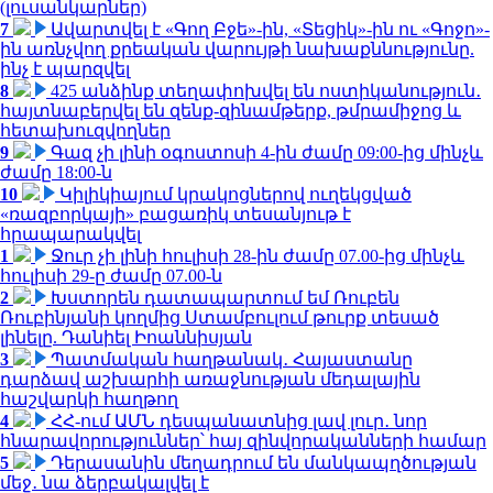
(լուսանկարներ)
7
Ավարտվել է «Գող Բջե»-ին, «Տեցիկ»-ին ու «Գոջո»-
ին առնչվող քրեական վարույթի նախաքննությունը.
ինչ է պարզվել
8
425 անձինք տեղափոխվել են ոստիկանություն․
հայտնաբերվել են զենք-զինամթերք, թմրամիջոց և
հետախուզվողներ
9
Գազ չի լինի օգոստոսի 4-ին ժամը 09:00-ից մինչև
ժամը 18:00-ն
10
Կիլիկիայում կրակոցներով ուղեկցված
«ռազբորկայի» բացառիկ տեսանյութ է
հրապարակվել
1
Ջուր չի լինի հուլիսի 28-ին ժամը 07.00-ից մինչև
հուլիսի 29-ը ժամը 07.00-ն
2
Խստորեն դատապարտում եմ Ռուբեն
Ռուբինյանի կողմից Ստամբուլում թուրք տեսած
լինելը. Դանիել Իոաննիսյան
3
Պատմական հաղթանակ․ Հայաստանը
դարձավ աշխարհի առաջնության մեդալային
հաշվարկի հաղթող
4
ՀՀ-ում ԱՄՆ դեսպանատնից լավ լուր․ նոր
հնարավորություններ՝ հայ զինվորականների համար
5
Դերասանին մեղադրում են մանկապղծության
մեջ․ նա ձերբակալվել է