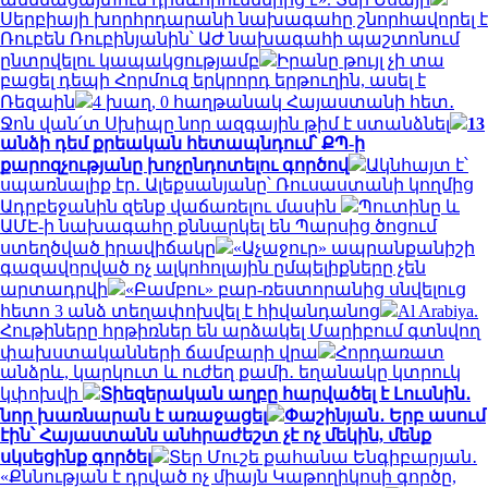
Սերբիայի խորհրդարանի նախագահը շնորհավորել է
Ռուբեն Ռուբինյանին՝ ԱԺ նախագահի պաշտոնում
ընտրվելու կապակցությամբ
Իրանը թույլ չի տա
բացել դեպի Հորմուզ երկրորդ երթուղին, ասել է
Ռեզաին
4 խաղ, 0 հաղթանակ Հայաստանի հետ․
Ջոն վան՛տ Սխիպը նոր ազգային թիմ է ստանձնել
13
անձի դեմ քրեական հետապնդում՝ ՔՊ-ի
քարոզչությանը խոչընդոտելու գործով
Ակնհայտ է՝
սպառնալիք էր․ Ալեքսանյանը՝ Ռուսաստանի կողմից
Ադրբեջանին զենք վաճառելու մասին
Պուտինը և
ԱՄԷ-ի նախագահը քննարկել են Պարսից ծոցում
ստեղծված իրավիճակը
«Աչաջուր» ապրանքանիշի
գազավորված ոչ ալկոհոլային ըմպելիքները չեն
արտադրվի
«Բամբու» բար-ռեստորանից սնվելուց
հետո 3 անձ տեղափոխվել է հիվանդանոց
Al Arabiya.
Հութիները հրթիռներ են արձակել Մարիբում գտնվող
փախստականների ճամբարի վրա
Հորդառատ
անձրև, կարկուտ և ուժեղ քամի․ եղանակը կտրուկ
կփոխվի
Տիեզերական աղբը հարվածել է Լուսնին․
նոր խառնարան է առաջացել
Փաշինյան․ Երբ ասում
էին՝ Հայաստանն անհրաժեշտ չէ ոչ մեկին, մենք
սկսեցինք գործել
Տեր Մուշե քահանա Ենգիբարյան․
«Քննության է դրված ոչ միայն Կաթողիկոսի գործը,