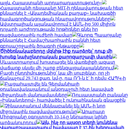
այլև Հայաստանի արդարադատությունը»
Հայաստանի դեսպանը MIT-ի ղեկավարության հետ
քննարկել է «Ակադեմիական քաղաք» նախագծի
համագործակցության հնարավորությունները
Ավստրալիան պլանավորում է ԱՄՆ-ից 500 միլիոն
դոլարի արժողությամբ հրթիռներ գնել իր
ռազմաօդային ուժերի համար
Գևորգ Պապոյանը
քննարկել է Համաշխարհային բանկի հետ
զբոսաշրջային ծրագրի ընթացքը
Ծիծեռնակաբերդը մզկիթ էիք դարձրել՝ դուք մի
խոսեք նախընտրական քարոզարշավի մասին
Սևաստոպոլում խոստացել են վառելիքի ազատ
վաճառք սկսել մի շարք բենզալցակայաններում
Բացի ընդդիմությունից՝ կա մի սուբյեկտ, որ չի
ճանաչում 29.743 քառ. կմ-ը. դա ՌԴ-ն է՝ ի դեմս ՀԱՊԿ-ի
Բացահայտվել են Գերմանիայի
օդանավակայանում անօդաչուի հետ կապված
միջադեպի մանրամասները
Ռուսաստանի բանակը
«Իսկանդերով» հարվածել է ուկրաինական գնացքին
Չինաստանում մեկնաբանել են ԱՄՆ-ի նոր
միջուկային ռազմավարությունը
Արարատ
Միրզոյանը օգոստոսի 10-14-ը ներառյալ կլինի
արձակուրդում
Այն, ինչ որ այսօր տեղի կունենա
Վաղարշապատաում հավասար է 37-ին խեղդամահ