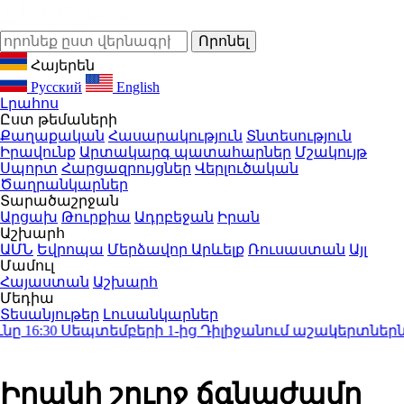
Հայերեն
Русский
English
Լրահոս
Ըստ թեմաների
Քաղաքական
Հասարակություն
Տնտեսություն
Իրավունք
Արտակարգ պատահարներ
Մշակույթ
Սպորտ
Հարցազրույցներ
Վերլուծական
Ծաղրանկարներ
Տարածաշրջան
Արցախ
Թուրքիա
Ադրբեջան
Իրան
Աշխարհ
ԱՄՆ
Եվրոպա
Մերձավոր Արևելք
Ռուսաստան
Այլ
Մամուլ
Հայաստան
Աշխարհ
Մեդիա
Տեսանյութեր
Լուսանկարներ
16:30
Սեպտեմբերի 1-ից Դիլիջանում աշակերտներն ո
Իրանի շուրջ ճգնաժամը