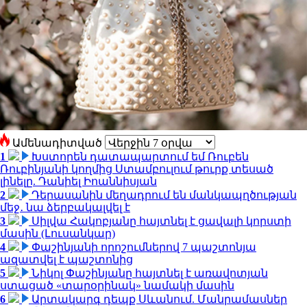
Ամենադիտված
1
Խստորեն դատապարտում եմ Ռուբեն
Ռուբինյանի կողմից Ստամբուլում թուրք տեսած
լինելը. Դանիել Իոաննիսյան
2
Դերասանին մեղադրում են մանկապղծության
մեջ․ նա ձերբակալվել է
3
Սիլվա Հակոբյանը հայտնել է ցավալի կորստի
մասին (Լուսանկար)
4
Փաշինյանի որոշումներով 7 պաշտոնյա
ազատվել է պաշտոնից
5
Նիկոլ Փաշինյանը հայտնել է առավոտյան
ստացած «տարօրինակ» նամակի մասին
6
Արտակարգ դեպք Սևանում. Մանրամասներ