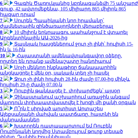
6
Գագիկ Ծառուկյանից կբռնագանձվի 75 անշարժ
գույք, 42 ավտոմեքենա, 105 միլիարդ 865 միլիոն 865
հազար դրամ
7
Սուրեն Պապիկյանի նոր հրամանը՝
ժամկետային զինծառայողների վերաբերյալ
8
10 միլիոն երկրպագու պահանջում է վտարել
Արգենտինային ԱԱ-2026-ից
9
Տասնյակ հասցեներում ջուր չի լինի՝ հուլիսի 15-
ին և 16-ին
10
Հայաստանի ամենավտանգավոր օձերը.
որտեղ են դրանք ամենաշատը հանդիպում
1
Սոչի մեկնող ինքնաթիռը ճանապարհին
անցկացրել է մեկ օր, սակայն տեղ չի հասել
2
Ջուր չի լինի հուլիսի 28-ին ժամը 07.00-ից մինչև
հուլիսի 29-ը ժամը 07.00-ն
3
Ռուբլին թանկացել է․ փոխարժեքն՝ այսօր
4
Չինաստանում աշխարհում առաջին անգամ
մարդուն փոխպատվաստվել է խոզի մի քանի օրգան
5
Ո՞րն է սիրված արտիստ Արտաշես
Ալեքսանյանի մահվան պատճառը. հայտնի են
մանրամասներ
6
Խստորեն դատապարտում եմ Ռուբեն
Ռուբինյանի կողմից Ստամբուլում թուրք տեսած
լինելը. Դանիել Իոաննիսյան