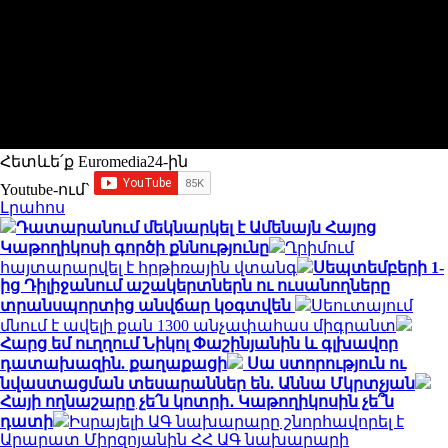
Հետևե՛ք Euromedia24-ին
Youtube-ում`
Լրահոս
Դատարանում մեկնարկել է Ամենայն Հայոց
Կաթողիկոսի գործի քննությունը
Ղրիմում
հայտարարվել է հրթիռային վտանգ
Սեպտեմբերի 1-
ից Դիլիջանում աշակերտներն ու ուսանողները
տրանսպորտից անվճար կօգտվեն
Սեուտայում
մնում է ավելի քան 1300 անչափահաս միգրանտ
Հարց եմ ուղղում Նիկոլ Փաշինյանին և գլխավոր
դատախազին. քաղաքացի
Սա ստորություն ու
նվաստացման տեսարաններ են. Աննա Մկրտչյան
Հայի ողնաշարը չե՛ն կոտրի․ Կաթողիկոսին չե՞ն
դատի
Իսրայելի ԱԳ նախարարը շնորհավորել է
Արարատ Միրզոյանին ՀՀ ԱԳ նախարարի