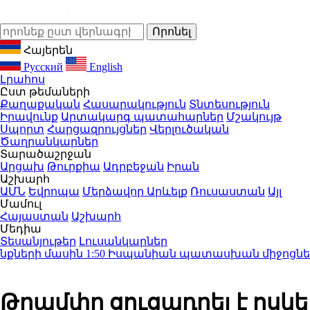
Հայերեն
Русский
English
Լրահոս
Ըստ թեմաների
Քաղաքական
Հասարակություն
Տնտեսություն
Իրավունք
Արտակարգ պատահարներ
Մշակույթ
Սպորտ
Հարցազրույցներ
Վերլուծական
Ծաղրանկարներ
Տարածաշրջան
Արցախ
Թուրքիա
Ադրբեջան
Իրան
Աշխարհ
ԱՄՆ
Եվրոպա
Մերձավոր Արևելք
Ռուսաստան
Այլ
Մամուլ
Հայաստան
Աշխարհ
Մեդիա
Տեսանյութեր
Լուսանկարներ
քների մասին
1:50
Իսպանիան պատասխան միջոցներ կձ
Թրամփը ցուցադրել է ոսկե