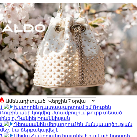
Ամենադիտված
1
Խստորեն դատապարտում եմ Ռուբեն
Ռուբինյանի կողմից Ստամբուլում թուրք տեսած
լինելը. Դանիել Իոաննիսյան
2
Դերասանին մեղադրում են մանկապղծության
մեջ․ նա ձերբակալվել է
3
Սիլվա Հակոբյանը հայտնել է ցավալի կորստի