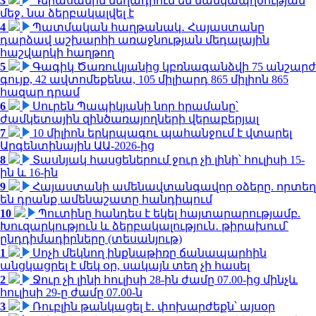
3
Դերասանին մեղադրում են մանկապղծության
մեջ․ նա ձերբակալվել է
4
Պատմական հաղթանակ․ Հայաստանը
դարձավ աշխարհի առաջնության մեդալային
հաշվարկի հաղթող
5
Գագիկ Ծառուկյանից կբռնագանձվի 75 անշարժ
գույք, 42 ավտոմեքենա, 105 միլիարդ 865 միլիոն 865
հազար դրամ
6
Սուրեն Պապիկյանի նոր հրամանը՝
ժամկետային զինծառայողների վերաբերյալ
7
10 միլիոն երկրպագու պահանջում է վտարել
Արգենտինային ԱԱ-2026-ից
8
Տասնյակ հասցեներում ջուր չի լինի՝ հուլիսի 15-
ին և 16-ին
9
Հայաստանի ամենավտանգավոր օձերը. որտեղ
են դրանք ամենաշատը հանդիպում
10
Պուտինը հանդես է եկել հայտարարությամբ.
Խուզարկություն և ձերբակալություն․ թիրախում՝
ընդդիմադիրները (տեսանյութ)
1
Սոչի մեկնող ինքնաթիռը ճանապարհին
անցկացրել է մեկ օր, սակայն տեղ չի հասել
2
Ջուր չի լինի հուլիսի 28-ին ժամը 07.00-ից մինչև
հուլիսի 29-ը ժամը 07.00-ն
3
Ռուբլին թանկացել է․ փոխարժեքն՝ այսօր