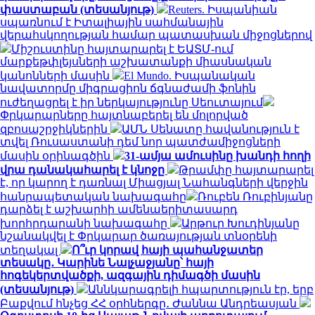
փաստաբան (տեսանյութ)
Reuters. Իսպանիան
սպառնում է Իտալիային սահմանային
վերահսկողության համար պատասխան միջոցներով
Միշուստինը հայտարարել է ԵԱՏՄ-ում
մարքեթփլեյսների աշխատանքի միասնական
կանոնների մասին
El Mundo. Իսպանական
նավատորմը միգրացիոն ճգնաժամի ֆոնին
ուժեղացրել է իր ներկայությունը Սեուտայում
Փրկարարները հայտնաբերել են մոլորված
զբոսաշրջիկներին
ԱՄՆ Սենատը հավանություն է
տվել Ռուսաստանի դեմ նոր պատժամիջոցների
մասին օրինագծին
31-ամյա ամուսինը խանդի հողի
վրա դանակահարել է կնոջը
Թրամփը հայտարարել
է, որ կարող է դառնալ Միացյալ Նահանգների վերջին
հանրապետական ​​նախագահը
Ռուբեն Ռուբինյանը
դարձել է աշխարհի ամենաերիտասարդ
խորհրդարանի նախագահը
Արթուր Խուդինյանը
նշանակվել է Փրկարար ծառայության տնօրենի
տեղակալ
Ո՞ւր կորավ հայի պահանջատեր
տեսակը․ Կարինե Նալչաջյանը՝ հայի
հոգեկերտվածքի, ազգային դիմագծի մասին
(տեսանյութ)
Աննկարագրելի հպարտություն էր, երբ
Բաքվում հնչեց ՀՀ օրհներգը․ Ժաննա Անդրեասյան