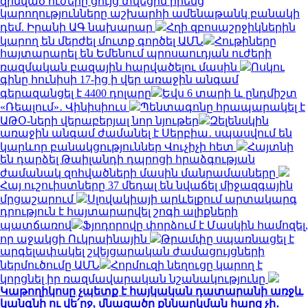
զինված ուժերը ցույց տվեցին իրենց
կարողությունները աշխարհի ամենաթանկ բանակի
դեմ. Իրանի ԱԳ նախարար
Հղի զբոսաշրջիկներին
կարող են մերժել մուտք գործել ԱՄՆ
Հութիները
հայտարարել են Եմենում պրոսաուդյան ուժերի
ռազմական բազային հարվածելու մասին
Ոսկու
գինը հունիսի 17-ից ի վեր առաջին անգամ
գերազանցել է 4400 դոլարը
Եվս 6 տարի և ընդմիշտ
«Ռեալում»․ Վինիսիուս
Պենտագոնը հրապարակել է
ԱԹՕ-ների վերաբերյալ նոր նյութեր
Զելենսկին
առաջին անգամ ժամանել է Սերբիա․ սպասվում են
կարևոր բանակցություններ Վուչիչի հետ
Հայտնի
են դարձել Թաիլանդի դպրոցի հրաձգության
ժամանակ զոհվածների մասին մանրամասները
Հայ ուշուիստները 37 մեդալ են նվաճել միջազգային
մրցաշարում
Սլովակիայի արևելքում արտակարգ
դրություն է հայտարարվել շոգի ալիքների
պատճառով
Ֆյոդորովը փորձում է Մասկին համոզել,
որ աջակցի Ուկրաինային
Թրամփը սպառնացել է
արգելափակել շվեյցարական ժամացույցների
ներմուծումը ԱՄՆ
Հորմուզի նեղուցը կարող է
կորցնել իր ռազմավարական նշանակությունը
Կաթողիկոսը չպետք է հայկական դատարանի առջև
կանգնի ու վե՛րջ, մնացածը քննարկման հարց չի․