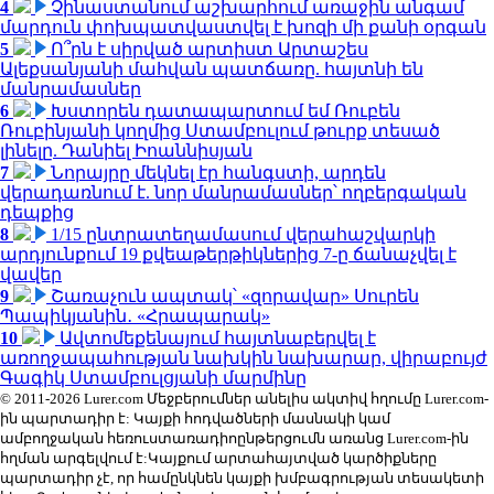
4
Չինաստանում աշխարհում առաջին անգամ
մարդուն փոխպատվաստվել է խոզի մի քանի օրգան
5
Ո՞րն է սիրված արտիստ Արտաշես
Ալեքսանյանի մահվան պատճառը. հայտնի են
մանրամասներ
6
Խստորեն դատապարտում եմ Ռուբեն
Ռուբինյանի կողմից Ստամբուլում թուրք տեսած
լինելը. Դանիել Իոաննիսյան
7
Նորայրը մեկնել էր հանգստի, արդեն
վերադառնում է. նոր մանրամասներ՝ ողբերգական
դեպքից
8
1/15 ընտրատեղամասում վերահաշվարկի
արդյունքում 19 քվեաթերթիկներից 7-ը ճանաչվել է
վավեր
9
Շառաչուն ապտակ՝ «զորավար» Սուրեն
Պապիկյանին․ «Հրապարակ»
10
Ավտոմեքենայում հայտնաբերվել է
առողջապահության նախկին նախարար, վիրաբույժ
Գագիկ Ստամբուլցյանի մարմինը
© 2011-2026 Lurer.com Մեջբերումներ անելիս ակտիվ հղումը Lurer.com-
ին պարտադիր է: Կայքի հոդվածների մասնակի կամ
ամբողջական հեռուստառադիոընթերցումն առանց Lurer.com-ին
հղման արգելվում է:Կայքում արտահայտված կարծիքները
պարտադիր չէ, որ համընկնեն կայքի խմբագրության տեսակետի