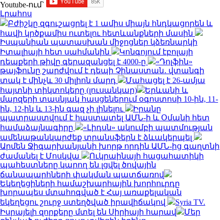
Youtube-ում`
Լրահոս
Բժիշկը զգուշացրել է 1 ամիս միայն հնդկացորեն և
հավի կրծքամիս ուտելու հետևանքների մասին
Իսպանիան պատասխան միջոցներ կձեռնարկի
Իտալիայի հետ սահմանին
Կոնգոյում էբոլայի
դեպքերի թիվը գերազանցել է 4000-ը
«Դոլֆին»
թայֆունը շարժվում է դեպի Չինաստան․ վտանգի
տակ է մինչև 30 միլիոն մարդ
Մահացել է 26-ամյա
հայտնի տիկտոկերը (լուսանկար)
Երևանի և
մարզերի տասնյակ հասցեներում օգոստոսի 10-ին, 11-
ին, 12-ին և 13-ին գազ չի լինելու
Իրանը
պատրաստվում է հաստատել ԱՄՆ-ի և Օմանի հետ
համաձայնագիրը
«Լիդսն» ակումբի պատմության
ամենաթանկարժեք տրանսֆերն է ձևակերպել
Արմեն Ջիգարխանյանի խորթ որդին ԱՄՆ-ից գաղտնի
ժամանել է Մոսկվա
Ուկրաինայի հացահատիկի
պահեստները կարող են լցվել ծովային
ճանապարհների փակման պատճառով
Եկեղեցիների համաշխարհային խորհուրդը
խորապես մտահոգված է Հայ առաքելական
եկեղեցու շուրջ ստեղծված իրավիճակով
Syria TV.
Իսրայելի զորքերը մտել են Սիրիայի հարավ
Մեր