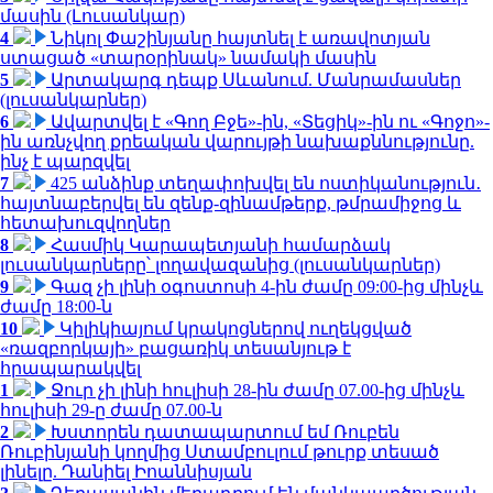
մասին (Լուսանկար)
4
Նիկոլ Փաշինյանը հայտնել է առավոտյան
ստացած «տարօրինակ» նամակի մասին
5
Արտակարգ դեպք Սևանում. Մանրամասներ
(լուսանկարներ)
6
Ավարտվել է «Գող Բջե»-ին, «Տեցիկ»-ին ու «Գոջո»-
ին առնչվող քրեական վարույթի նախաքննությունը.
ինչ է պարզվել
7
425 անձինք տեղափոխվել են ոստիկանություն․
հայտնաբերվել են զենք-զինամթերք, թմրամիջոց և
հետախուզվողներ
8
Հասմիկ Կարապետյանի համարձակ
լուսանկարները՝ լողավազանից (լուսանկարներ)
9
Գազ չի լինի օգոստոսի 4-ին ժամը 09:00-ից մինչև
ժամը 18:00-ն
10
Կիլիկիայում կրակոցներով ուղեկցված
«ռազբորկայի» բացառիկ տեսանյութ է
հրապարակվել
1
Ջուր չի լինի հուլիսի 28-ին ժամը 07.00-ից մինչև
հուլիսի 29-ը ժամը 07.00-ն
2
Խստորեն դատապարտում եմ Ռուբեն
Ռուբինյանի կողմից Ստամբուլում թուրք տեսած
լինելը. Դանիել Իոաննիսյան