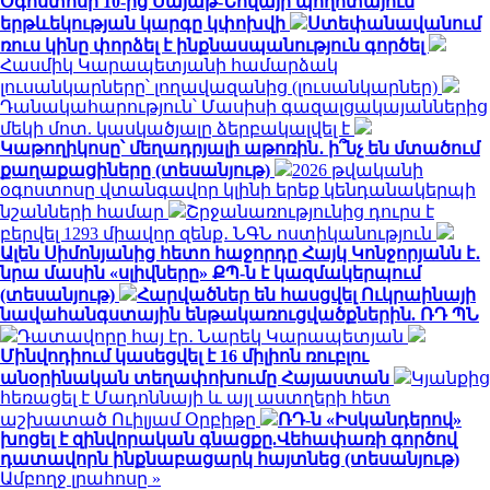
Օգոստոսի 10-ից Սայաթ-Նովայի պողոտայում
երթևեկության կարգը կփոխվի
Ստեփանավանում
ռուս կինը փորձել է ինքնասպանություն գործել
Հասմիկ Կարապետյանի համարձակ
լուսանկարները՝ լողավազանից (լուսանկարներ)
Դանակահարություն՝ Մասիսի գազալցակայաններից
մեկի մոտ. կասկածյալը ձերբակալվել է
Կաթողիկոսը՝ մեղադրյալի աթոռին․ ի՞նչ են մտածում
քաղաքացիները (տեսանյութ)
2026 թվականի
օգոստոսը վտանգավոր կլինի երեք կենդանակերպի
նշանների համար
Շրջանառությունից դուրս է
բերվել 1293 միավոր զենք․ ՆԳՆ ոստիկանություն
Ալեն Սիմոնյանից հետո հաջորդը Հայկ Կոնջորյանն է․
նրա մասին «սլիվները» ՔՊ-ն է կազմակերպում
(տեսանյութ)
Հարվածներ են հասցվել Ուկրաինայի
նավահանգստային ենթակառուցվածքներին. ՌԴ ՊՆ
Դատավորը հայ էր․ Նարեկ Կարապետյան
Մինվոդիում կասեցվել է 16 միլիոն ռուբլու
անօրինական տեղափոխումը Հայաստան
Կյանքից
հեռացել է Մադոննայի և այլ աստղերի հետ
աշխատած Ուիլյամ Օրբիթը
ՌԴ-ն «Իսկանդերով»
խոցել է զինվորական գնացքը.Վեհափառի գործով
դատավորն ինքնաբացարկ հայտնեց (տեսանյութ)
Ամբողջ լրահոսը »