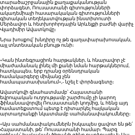
տարածաշրջանային քաղաքականության
փորձագետ, Ռուսաստանի գիտությունների
ակադեմիայի հասարակական գիտությունների
գիտական տեղեկատվության ինստիտուտի
Մերձավոր և հետխորհրդային Արևելքի բաժնի վարիչ
Վլադիմիր Ավատկովը։
Նրա խոսքով՝ խնդիրը ոչ թե գաղափարախոսական,
այլ տնտեսական բնույթ ունի։
«Կան ինտեգրացիոն հարթակներ, և հնարավոր չէ
միաժամանակ լինել մի քանի նման հարթակներում,
հատկապես, երբ դրանց օրենսդրական
համակարգերը միմյանց չեն
համապատասխանում»,- նշել է փորձագետը։
Ավատկովի գնահատմամբ՝ Հայաստանի
եվրոպական ուղղությամբ շարժումը չի կարող
ֆինանսավորվել Ռուսաստանի կողմից, և հենց այդ
համատեքստում պետք է դիտարկել հայկական
արտադրանքի նկատմամբ սահմանափակումները։
«Այս սահմանափակումներն իսկապես ցավոտ են թե՛
Հայաստանի, թե՛ Ռուսաստանի համար։ Պարզ
օրինակ՝ հայկական ծիրանի գինը բարձրացել է։ Սա