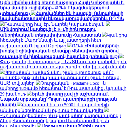
Ալեն Սիմոնյանից հետո հաջորդը Հայկ Կոնջորյանն է․
նրա մասին «սլիվները» ՔՊ-ն է կազմակերպում
(տեսանյութ)
Հարվածներ են հասցվել Ուկրաինայի
նավահանգստային ենթակառուցվածքներին. ՌԴ ՊՆ
Դատավորը հայ էր․ Նարեկ Կարապետյան
Մինվոդիում կասեցվել է 16 միլիոն ռուբլու
անօրինական տեղափոխումը Հայաստան
Կյանքից
հեռացել է Մադոննայի և այլ աստղերի հետ
աշխատած Ուիլյամ Օրբիթը
ՌԴ-ն «Իսկանդերով»
խոցել է զինվորական գնացքը.Վեհափառի գործով
դատավորն ինքնաբացարկ հայտնեց (տեսանյութ)
Փաշինյանը հայտարարել է ԵԱՏՄ-ում ապրանքների և
աշխատուժի ազատ տեղաշարժի խնդիրների մասին
Պետական դավաճանության 4, լրտեսության՝ 5,
ահաբեկչության նախապատրաստության 1 դեպք.
ԱԱԾ տվյալներ
Թուրքական «Madame Coco»-ն
ամբողջությամբ հեռանում է Ռուսաստանից․ կփակվի
29 խանութ
Երևի փոստը լավ չի աշխատում․
Նաթան սրբազանը՝ Պոլսո պատրիարքի լռության
մասին
Հայաստանին ևս 5000 էլեկտրոմոբիլի
անմաքս ներմուծման քվոտա է հատկացվել
«Արարատցեմենտ»-ին պատկանող մարզադպրոցի
ձեռքբերման գործընթացում խախտումներ են
հայտնաբերվել
Մոջթաբա Խամենեին, ըստ