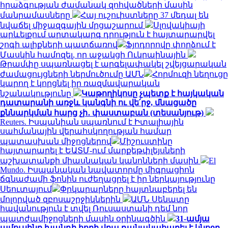
հրաձգության ժամանակ զոհվածների մասին
մանրամասները
Հայ ուշուիստները 37 մեդալ են
նվաճել միջազգային մրցաշարում
Սլովակիայի
արևելքում արտակարգ դրություն է հայտարարվել
շոգի ալիքների պատճառով
Ֆյոդորովը փորձում է
Մասկին համոզել, որ աջակցի Ուկրաինային
Թրամփը սպառնացել է արգելափակել շվեյցարական
ժամացույցների ներմուծումը ԱՄՆ
Հորմուզի նեղուցը
կարող է կորցնել իր ռազմավարական
նշանակությունը
Կաթողիկոսը չպետք է հայկական
դատարանի առջև կանգնի ու վե՛րջ, մնացածը
քննարկման հարց չի․ փաստաբան (տեսանյութ)
Reuters. Իսպանիան սպառնում է Իտալիային
սահմանային վերահսկողության համար
պատասխան միջոցներով
Միշուստինը
հայտարարել է ԵԱՏՄ-ում մարքեթփլեյսների
աշխատանքի միասնական կանոնների մասին
El
Mundo. Իսպանական նավատորմը միգրացիոն
ճգնաժամի ֆոնին ուժեղացրել է իր ներկայությունը
Սեուտայում
Փրկարարները հայտնաբերել են
մոլորված զբոսաշրջիկներին
ԱՄՆ Սենատը
հավանություն է տվել Ռուսաստանի դեմ նոր
պատժամիջոցների մասին օրինագծին
31-ամյա
ամուսինը խանդի հողի վրա դանակահարել է կնոջը