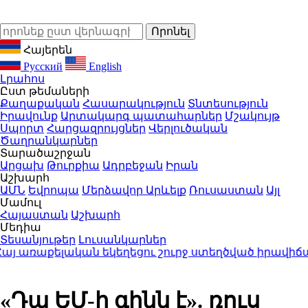
Հայերեն
Русский
English
Լրահոս
Ըստ թեմաների
Քաղաքական
Հասարակություն
Տնտեսություն
Իրավունք
Արտակարգ պատահարներ
Մշակույթ
Սպորտ
Հարցազրույցներ
Վերլուծական
Ծաղրանկարներ
Տարածաշրջան
Արցախ
Թուրքիա
Ադրբեջան
Իրան
Աշխարհ
ԱՄՆ
Եվրոպա
Մերձավոր Արևելք
Ռուսաստան
Այլ
Մամուլ
Հայաստան
Աշխարհ
Մեդիա
Տեսանյութեր
Լուսանկարներ
ռաքելական եկեղեցու շուրջ ստեղծված իրավիճակո
«Դա ԵՄ-ի գինն է». ռուս