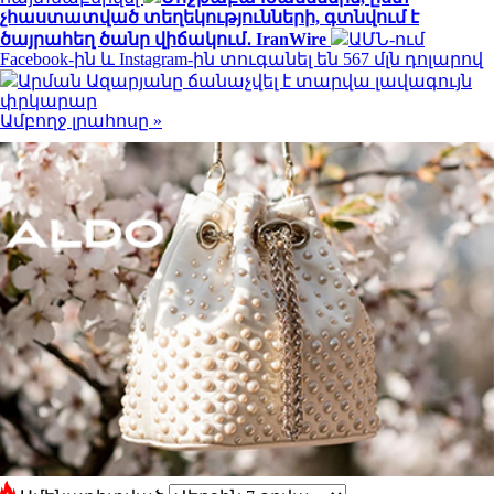
չհաստատված տեղեկությունների, գտնվում է
ծայրահեղ ծանր վիճակում․ IranWire
ԱՄՆ-ում
Facebook-ին և Instagram-ին տուգանել են 567 մլն դոլարով
Արման Ազարյանը ճանաչվել է տարվա լավագույն
փրկարար
Ամբողջ լրահոսը »