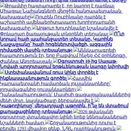
Թրամփը հայտարարել է, որ կարող է դառնալ
Միացյալ Նահանգների վերջին հանրապետական ​​
նախագահը
Ռուբեն Ռուբինյանը դարձել է
աշխարհի ամենաերիտասարդ խորհրդարանի
նախագահը
Արթուր Խուդինյանը նշանակվել է
Փրկարար ծառայության տնօրենի տեղակալ
Ո՞ւր
կորավ հայի պահանջատեր տեսակը․ Կարինե
Նալչաջյանը՝ հայի հոգեկերտվածքի, ազգային
դիմագծի մասին (տեսանյութ)
Աննկարագրելի
հպարտություն էր, երբ Բաքվում հնչեց ՀՀ օրհներգը․
Ժաննա Անդրեասյան
Օգոստոսի 10-ից Սայաթ-
Նովայի պողոտայում երթևեկության կարգը կփոխվի
Ստեփանավանում ռուս կինը փորձել է
ինքնասպանություն գործել
Հասմիկ
Կարապետյանի համարձակ լուսանկարները՝
լողավազանից (լուսանկարներ)
Դանակահարություն՝ Մասիսի գազալցակայաններից
մեկի մոտ. կասկածյալը ձերբակալվել է
Կաթողիկոսը՝ մեղադրյալի աթոռին․ ի՞նչ են մտածում
քաղաքացիները (տեսանյութ)
2026 թվականի
օգոստոսը վտանգավոր կլինի երեք կենդանակերպի
նշանների համար
Շրջանառությունից դուրս է
բերվել 1293 միավոր զենք․ ՆԳՆ ոստիկանություն