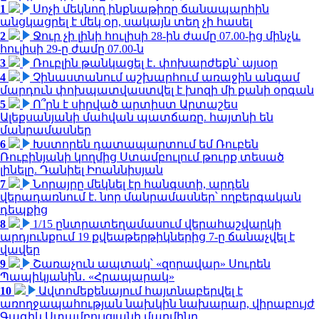
1
Սոչի մեկնող ինքնաթիռը ճանապարհին
անցկացրել է մեկ օր, սակայն տեղ չի հասել
2
Ջուր չի լինի հուլիսի 28-ին ժամը 07.00-ից մինչև
հուլիսի 29-ը ժամը 07.00-ն
3
Ռուբլին թանկացել է․ փոխարժեքն՝ այսօր
4
Չինաստանում աշխարհում առաջին անգամ
մարդուն փոխպատվաստվել է խոզի մի քանի օրգան
5
Ո՞րն է սիրված արտիստ Արտաշես
Ալեքսանյանի մահվան պատճառը. հայտնի են
մանրամասներ
6
Խստորեն դատապարտում եմ Ռուբեն
Ռուբինյանի կողմից Ստամբուլում թուրք տեսած
լինելը. Դանիել Իոաննիսյան
7
Նորայրը մեկնել էր հանգստի, արդեն
վերադառնում է. նոր մանրամասներ՝ ողբերգական
դեպքից
8
1/15 ընտրատեղամասում վերահաշվարկի
արդյունքում 19 քվեաթերթիկներից 7-ը ճանաչվել է
վավեր
9
Շառաչուն ապտակ՝ «զորավար» Սուրեն
Պապիկյանին․ «Հրապարակ»
10
Ավտոմեքենայում հայտնաբերվել է
առողջապահության նախկին նախարար, վիրաբույժ
Գագիկ Ստամբուլցյանի մարմինը