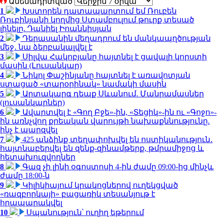
Ամենադիտված
1
Խստորեն դատապարտում եմ Ռուբեն
Ռուբինյանի կողմից Ստամբուլում թուրք տեսած
լինելը. Դանիել Իոաննիսյան
2
Դերասանին մեղադրում են մանկապղծության
մեջ․ նա ձերբակալվել է
3
Սիլվա Հակոբյանը հայտնել է ցավալի կորստի
մասին (Լուսանկար)
4
Նիկոլ Փաշինյանը հայտնել է առավոտյան
ստացած «տարօրինակ» նամակի մասին
5
Արտակարգ դեպք Սևանում. Մանրամասներ
(լուսանկարներ)
6
Ավարտվել է «Գող Բջե»-ին, «Տեցիկ»-ին ու «Գոջո»-
ին առնչվող քրեական վարույթի նախաքննությունը.
ինչ է պարզվել
7
425 անձինք տեղափոխվել են ոստիկանություն․
հայտնաբերվել են զենք-զինամթերք, թմրամիջոց և
հետախուզվողներ
8
Գազ չի լինի օգոստոսի 4-ին ժամը 09:00-ից մինչև
ժամը 18:00-ն
9
Կիլիկիայում կրակոցներով ուղեկցված
«ռազբորկայի» բացառիկ տեսանյութ է
հրապարակվել
10
Սպանություն՝ ուղիղ եթերում