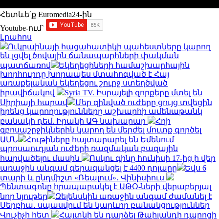
Հետևե՛ք Euromedia24-ին
Youtube-ում`
Լրահոս
Ուկրաինայի հացահատիկի պահեստները կարող
են լցվել ծովային ճանապարհների փակման
պատճառով
Եկեղեցիների համաշխարհային
խորհուրդը խորապես մտահոգված է Հայ
առաքելական եկեղեցու շուրջ ստեղծված
իրավիճակով
Syria TV. Իսրայելի զորքերը մտել են
Սիրիայի հարավ
Մեր զինված ուժերը ցույց տվեցին
իրենց կարողությունները աշխարհի ամենաթանկ
բանակի դեմ. Իրանի ԱԳ նախարար
Հղի
զբոսաշրջիկներին կարող են մերժել մուտք գործել
ԱՄՆ
Հութիները հայտարարել են Եմենում
պրոսաուդյան ուժերի ռազմական բազային
հարվածելու մասին
Ոսկու գինը հունիսի 17-ից ի վեր
առաջին անգամ գերազանցել է 4400 դոլարը
Եվս 6
տարի և ընդմիշտ «Ռեալում»․ Վինիսիուս
Պենտագոնը հրապարակել է ԱԹՕ-ների վերաբերյալ
նոր նյութեր
Զելենսկին առաջին անգամ ժամանել է
Սերբիա․ սպասվում են կարևոր բանակցություններ
Վուչիչի հետ
Հայտնի են դարձել Թաիլանդի դպրոցի