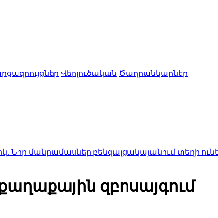
րցազրույցներ
Վերլուծական
Ծաղրանկարներ
նրամասներ բենզալցակայանում տեղի ունեցած պայթյ
քաղաքային զբոսայգում