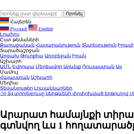
Հայերեն
Русский
English
Լրահոս
Ըստ թեմաների
Քաղաքական
Հասարակություն
Տնտեսություն
Իրավո
Տարածաշրջան
Արցախ
Թուրքիա
Ադրբեջան
Իրան
Աշխարհ
ԱՄՆ
Եվրոպա
Մերձավոր Արևելք
Ռուսաստան
Այլ
Մամուլ
Հայաստան
Աշխարհ
Մեդիա
Տեսանյութեր
Լուսանկարներ
եյբուսը կերթևեկի փոփոխված երթուղով
18:40
Դեպքի վա
Արարատ համայնքի տիրապ
գտնվող ևս 1 հողատարած