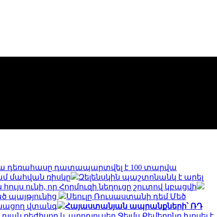
մյա դեռահասը դատապարտվել է 100 տարվա
ամ մահվան ռիսկը
Զելենսկին պաշտոնանկ է արել
հույս ունի, որ Հորմուզի նեղուցը շուտով կբացվի
ած պայթյունից
Սեուլը Ռուսաստանի դեմ Մեծ
ռնացող վտանգ
Հայաստանյան ապրանքների՝ ՌԴ
ւդյան ռեժիսոր և պրոդյուսեր Ջեյմս Քեմերոնը խոսել է