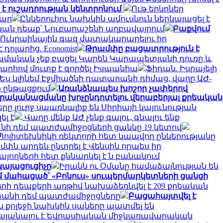
է ուշադրության կենտրոնում
Ութ երկրներ
մար
Ընկերուհու նախկին ամուսնուն ներկայացել է
ան դեպք՝ Նուբարաշենի աղբավայրում
Բաքվում
 Ուկրաինային գազ մատակարարելու իր
դոլարից. Economist
Թրամփը բացատրություն է
 ժամանակ չեք բացել Կարեն Կարապետյանի դուռը և
պարհով մուտք է գործել Իսպանիա
Ֆիդան. Իսրայելի
ս կլինեմ Էջմիածնի դատարանի դիմաց, վաղը ԱԺ-
ի ընթացքում
Առանձնապես խոշոր չափերով
իրականացմանը խոչընդոտելու վերաբերյալ քրեական
րը լուրջ սպառնալիք են Սիրիայի կայունության
լ է
Վաղը մենք ԱԺ չենք գալու, գնալու ենք
անի դեմ պատժամիջոցների ցանկը 19 կետով
ոլիտեխնիկի ռեկտորի հետ կապվող ընկերությանը
մփն արդեն ընտրել է Վենսին որպես իր
յողների հետ քննարկել է ն բանակում
կայացուցիչը
Իրանն ու Օմանը համաձայնության են
 մահացած՝ «Բոնուս» սուպերմարկետների ցանցի
րի դեպքերի առթիվ նախաձեռնվել է 209 քրեական
ստանի դեմ պատժամիջոցները
Բացահայտվել է
 քոլեջի նախկին սաները պատմել են
 կայանալու է Եվրասիական միջկառավարական