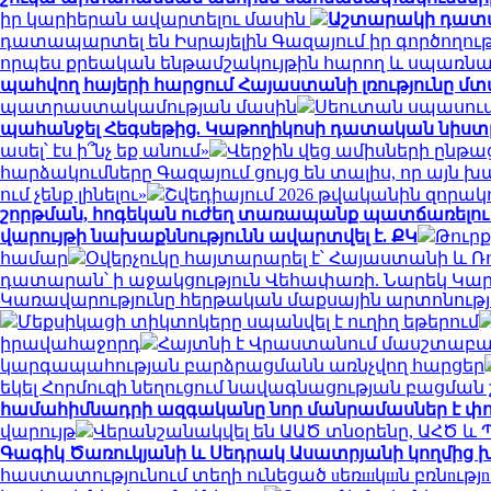
իր կարիերան ավարտելու մասին
Աշտարակի դատար
դատապարտել են Իսրայելին Գազայում իր գործողու
որպես քրեական ենթամշակույթին հարող և սպառնա
պահվող հայերի հարցում Հայաստանի լռությունը մ
պատրաստակամության մասին
Սեուտան սպասում 
պահանջել Հեգսեթից. Կաթողիկոսի դատական նիստը
ասել՝ էս ի՞նչ եք անում»
Վերջին վեց ամիսների ընթա
հարձակումները Գազայում ցույց են տալիս, որ այն խ
ում չենք լինելու»
Շվեդիայում 2026 թվականին զորա
շորթման, հոգեկան ուժեղ տառապանք պատճառելու 
վարույթի նախաքննությունն ավարտվել է. ՔԿ
Թուրք
համար
Օվերչուկը հայտարարել է՝ Հայաստանի և 
դատարան՝ ի աջակցություն Վեհափառի. Նարեկ Կ
Կառավարությունը հերթական մաքսային արտոնությ
Մեքսիկացի տիկտոկերը սպանվել է ուղիղ եթերում
իրավահաջորդ
Հայտնի է Վրաստանում մասշտաբ
կարգապահության բարձրացմանն առնչվող հարցեր
եկել Հորմուզի նեղուցում նավագնացության բացման 
համահիմնադրի ազգականը նոր մանրամասներ է փ
վարույթ
Վերանշանակվել են ԱԱԾ տնօրենը, ԱՀԾ և
Գագիկ Ծառուկյանի և Սեդրակ Ասատրյանի կողմից խ
հաստատությունում տեղի ունեցած uեռшկшն բռնnւթյ