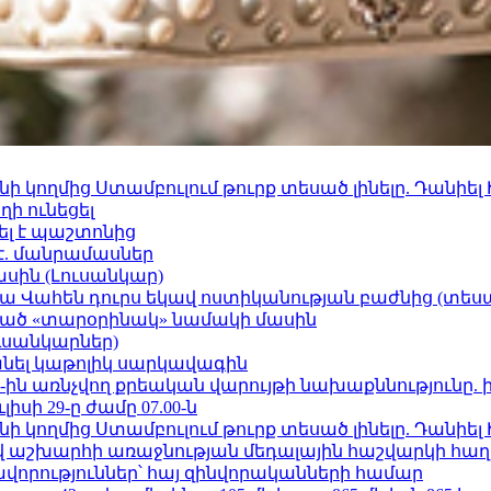
 կողմից Ստամբուլում թուրք տեսած լինելը. Դանիել
ի ունեցել
ել է պաշտոնից
է. մանրամասներ
ասին (Լուսանկար)
ամյա Վահեն դուրս եկավ ոստիկանության բաժնից (տեսա
ացած «տարօրինակ» նամակի մասին
ւսանկարներ)
պանել կաթոլիկ սարկավագին
ո»-ին առնչվող քրեական վարույթի նախաքննությունը. 
ւլիսի 29-ը ժամը 07.00-ն
 կողմից Ստամբուլում թուրք տեսած լինելը. Դանիել
աշխարհի առաջնության մեդալային հաշվարկի հաղ
ավորություններ՝ հայ զինվորականների համար