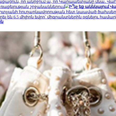
ղաքացուն, որ անրջում ա, որ Կարապետյանը մնա․ Վա
առաքելության շրջանակներում
Ի՞նչ եք ակնկալում Վ
Մկրտչյանի հուղարկավորության հետ կապված ծախս
 են 6.5 միլիոն եվրո՝ միգրանտներին օգնելու համար
ան