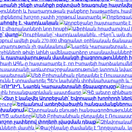
անի շենքի տանիքի բզկտված եռագույնը հայտնվել 
թյունների և խաղաղության ջանքերը խաթարելու հա
լիքներով խոշոր չափի շորթում կատարել
Ողբերգակ
տահոգիչ է․ Վարդևանյան
Ադրբեջանը հայտարարել է
է միգրանտների նոր հոսքի
Աֆրիկան ​​հրաժարվում է 
՝ վաղը
Ռուբինյանը՝ Վարդևանյանին․ «Ինչո՞ւ այն
ցքում ավելի քան 270,000 միգրանտ օրինական ճանա
աղաղություն չի ցանկանում
Նարեկ Կարապետյան․ «Ե
կոչիկների թիվը կլինի ամենաբարձրը տասնամյակներ
և դատավարության մասնակցի լիազորությունների 
իայի ԱԳՆ-ը հայտարարել է, որ Իսրայելի հարձակումնե
Ռուսաստանի առևտրաշրջանառությունը կտրուկ նվազե
արապետյան
Մեծ Բրիտանիան ընդլայնել է Ռուսաստ
ունն է տրամադրել ՊԵԿ նախկին փոխնախարարի և Պ
#ՈՒՂԻՂ․ Նարեկ Կարապետյանի ճեպազրույցը
Թրա
ային հոսանքազրկման պատճառը
ԳՇ պետը զինծառա
Հետ է կանչվել Ադրբեջանի՝ Եվրոպայի խորհրդի ներ
շուրջ
Երևանում առեղծվածային հանգամանքներում
ոխանցում
Ընտրական բնույթի հանցագործություննե
 ՊՊԾ պետերը
Մեծ Բրիտանիան ընդլայնել է Ռուսա
ոշոր չափերով փողերի լվացման դեպք
Զինվորական
nւնների մասին
Փաշինյանը ժամանել է Ղրղզստան․