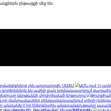
նքներն ընթացքի մեջ են:
ըմպելիքները չեն արտադրվի. ՍԱՏՄ
ԱՄՆ-ում 15-ա
որ գործոններն են ավելի քան կրկնապատկում վաղաժ
ոլեյբուսը կերթևեկի փոփոխված երթուղով
Թուրքիան 
. Նոր մանրամասներ բենզալցակայանում տեղի ունեց
 անվանել է իր էներգետիկ անվտանգությանը սպա
տահոգիչ են. Ռուբինյանը՝ Մատվիենկոյին
Հոլիվո