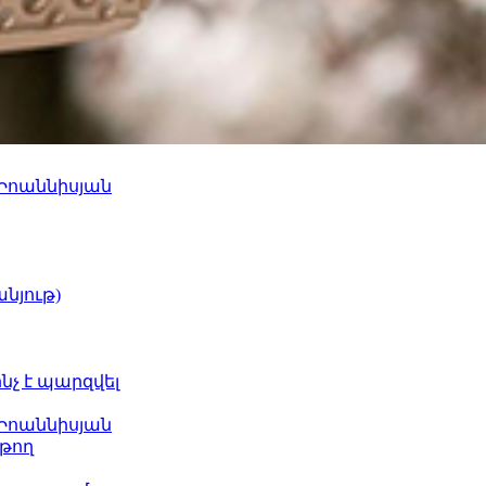
 Իոաննիսյան
նյութ)
ինչ է պարզվել
 Իոաննիսյան
թող