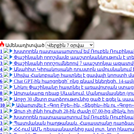
Ամենադիտված
1
Խստորեն դատապարտում եմ Ռուբեն Ռուբինյանի
2
Փաշինյանի որոշմամբ պաշտոնանկություն է տեղ
3
Փաշինյանի որոշումներով 7 պաշտոնյա ազատվ
4
Անահիտ Կիրակոսյանի դուստրն ամուսնանում 
5
Սիլվա Հակոբյանը հայտնել է ցավալի կորստի մ
6
Chat GPT-ին հարցրեցի՝ ոնց գնամ եկեղեցի. 14-
7
Նիկոլ Փաշինյանը հայտնել է առավոտյան ստ
8
Արտակարգ դեպք Սևանում. Մանրամասներ (լո
9
Արջը 30 մետր բարձրությունից ցած է գցել և ս
10
Ավարտվել է «Գող Բջե»-ին, «Տեցիկ»-ին ու «Գոջ
1
Ջուր չի լինի հուլիսի 28-ին ժամը 07.00-ից մինչև հո
2
Խստորեն դատապարտում եմ Ռուբեն Ռուբինյանի
3
Պատմական հաղթանակ․ Հայաստանը դարձավ 
4
ՀՀ-ում ԱՄՆ դեսպանատնից լավ լուր․ նոր հնար