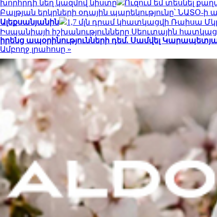
խորհրդի նեղ կազմով նիստը
Ուզում եմ տեսնել քա
Բալթյան երկրների օդային պարեկությունը՝ ՆԱՏՕ-ի 
Ալեքսանյանին
1,7 մլն դրամ կհատկացվի Ռաիսա 
Իսպանիայի իշխանությունները Սեուտային հատկացրել
իրենց ապօրինությունների դեմ. Սամվել Կարապետյ
Ամբողջ լրահոսը »