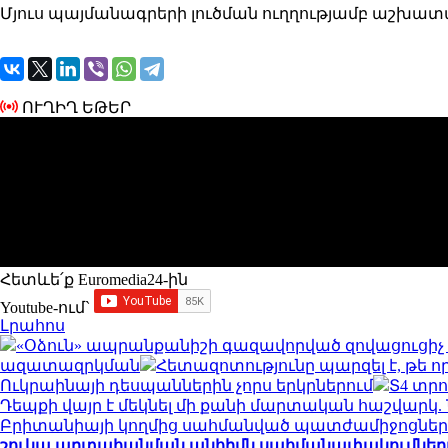
Մյուս պայմանագրերի լուծման ուղղությամբ աշխատա
ՈՒՂԻՂ ԵԹԵՐ
Հետևե՛ք Euromedia24-ին
Youtube-ում`
Լրահոս
«Օձուն» ապրանքանիշի գազավորված զովացուցիչ 
ազատազրկման
Հետազոտությունը պարզել է, թե 
Ուկրաինայի դեսպաններին չորս երկրներում
Տ4 տր
Դեպքի վայր է մեկնել մի քանի մարտական հաշվարկ
Բրիտանիայի կողմից սահմանված պատժամիջոցները
շուկա արտահանման անհիմն սահմանափակումները մ