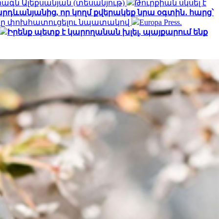
հագն Ալեքսանյան (տեսանյութ)
Թուրքիան սկսել է
արդևանյանից, որ կողմ քվերակեք նրա օգտին․ հարց՝
երը փոխհատուցելու նպատակով
Europa Press.
Իրենք պետք է կարողանան խլել, պայքարում ենք