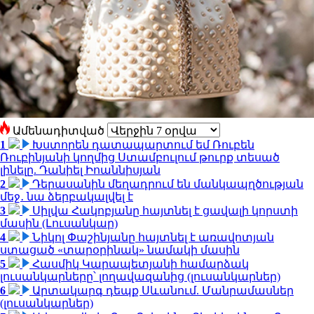
Ամենադիտված
1
Խստորեն դատապարտում եմ Ռուբեն
Ռուբինյանի կողմից Ստամբուլում թուրք տեսած
լինելը. Դանիել Իոաննիսյան
2
Դերասանին մեղադրում են մանկապղծության
մեջ․ նա ձերբակալվել է
3
Սիլվա Հակոբյանը հայտնել է ցավալի կորստի
մասին (Լուսանկար)
4
Նիկոլ Փաշինյանը հայտնել է առավոտյան
ստացած «տարօրինակ» նամակի մասին
5
Հասմիկ Կարապետյանի համարձակ
լուսանկարները՝ լողավազանից (լուսանկարներ)
6
Արտակարգ դեպք Սևանում. Մանրամասներ
(լուսանկարներ)