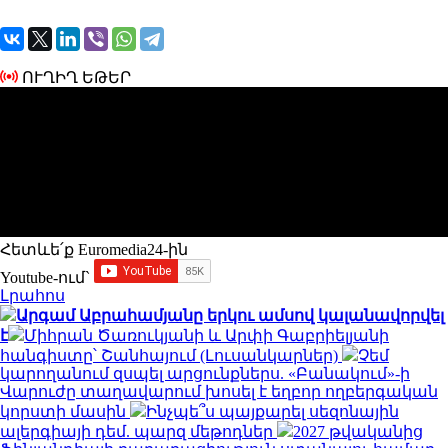
ՈՒՂԻՂ ԵԹԵՐ
Հետևե՛ք Euromedia24-ին
Youtube-ում`
Լրահոս
Արգամ Աբրահամյանը երկու ամսով կալանավորվել
է
Միհրան Ծառուկյանի և Արփի Գաբրիելյանի
հանգիստը՝ Շանհայում (Լուսանկարներ)
Չեմ
կարողանում զսպել արցունքներս. «Բանակում»-ի
Վարուժը տաղավարում խոսել է եղբոր ողբերգական
կորստի մասին
Ինչպե՞ս պայքարել սեզոնային
ալերգիայի դեմ. պարզ մեթոդներ
2027 թվականից