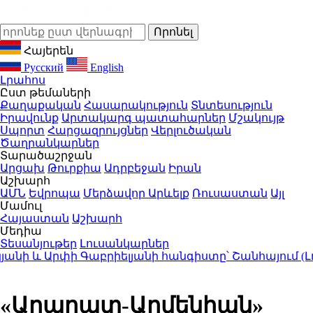
Հայերեն
Русский
English
Լրահոս
Ըստ թեմաների
Քաղաքական
Հասարակություն
Տնտեսություն
Իրավունք
Արտակարգ պատահարներ
Մշակույթ
Սպորտ
Հարցազրույցներ
Վերլուծական
Ծաղրանկարներ
Տարածաշրջան
Արցախ
Թուրքիա
Ադրբեջան
Իրան
Աշխարհ
ԱՄՆ
Եվրոպա
Մերձավոր Արևելք
Ռուսաստան
Այլ
Մամուլ
Հայաստան
Աշխարհ
Մեդիա
Տեսանյութեր
Լուսանկարներ
 և Արփի Գաբրիելյանի հանգիստը՝ Շանհայում (Լու
«Արարատ-Արմենիան»