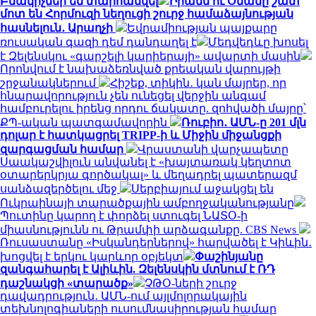
Բնակիչներ են տարհանվել
Իրանն ու Օմանը շատ
մոտ են Հորմուզի նեղուցի շուրջ համաձայնության
հասնելուն․ Արաղչի
Եվրամիության պայքարը
ռուսական գազի դեմ դանդաղել է
Մեդվեդևը խոսել
է Զելենսկու «գարշելի կարիերայի» ավարտի մասին
Որոնվում է նախաձեռնված քրեական վարույթի
շրջանակներում
Հիշեք, տիկին․ կան մայրեր, որ
հնարավորություն չեն ունեցել վերջին անգամ
համբուրելու իրենց որդու ճակատը. զոհվածի մայրը՝
ՔՊ-ական պատգամավորին
Ռուբիո․ ԱՄՆ-ը 201 մլն
դոլար է հատկացրել TRIPP-ի և Միջին միջանցքի
զարգացման համար
Վրաստանի վարչապետը
Սաակաշվիլուն անվանել է «խայտառակ կեղտոտ
օտարերկրյա գործակալ» և մեղադրել պատերազմ
սանձազերծելու մեջ
Սերբիայում աջակցել են
Ուկրաինայի տարածքային ամբողջականությանը
Պուտինը կարող է փորձել ստուգել ՆԱՏՕ-ի
միասնությունն ու Թրամփի արձագանքը. CBS News
Ռուսաստանը «Իսկանդերներով» հարվածել է Կիևին․
խոցվել է երկու կարևոր օբյեկտ
Փաշինյանը
զանգահարել է Ալիևին. Զելենսկին մտնում է ՌԴ
դաշնակցի «տարածք»
ՉԹՕ-ների շուրջ
դավադրություն․ ԱՄՆ-ում այլմոլորակային
տեխնոլոգիաների ուսումնասիրության համար