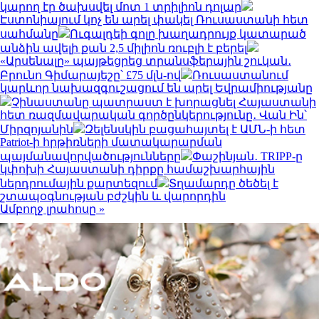
կարող էր ծախսվել մոտ 1 տրիլիոն դոլար
Էստոնիայում կոչ են արել փակել Ռուսաստանի հետ
սահմանը
Ուգալդեի գոլը խաղադրույք կատարած
անձին ավելի քան 2,5 միլիոն ռուբլի է բերել
«Արսենալը» պայթեցրեց տրանսֆերային շուկան․
Բրունո Գիմարայեշը՝ £75 մլն-ով
Ռուսաստանում
կարևոր նախազգուշացում են արել Եվրամիությանը
Չինաստանը պատրաստ է խորացնել Հայաստանի
հետ ռազմավարական գործընկերությունը․ Վան Ին՝
Միրզոյանին
Զելենսկին բացահայտել է ԱՄՆ-ի հետ
Patriot-ի հրթիռների մատակարարման
պայմանավորվածությունները
Փաշինյան․ TRIPP-ը
կփոխի Հայաստանի դիրքը համաշխարհային
ներդրումային քարտեզում
Տղամարդը ծեծել է
շտապօգնության բժշկին և վարորդին
Ամբողջ լրահոսը »