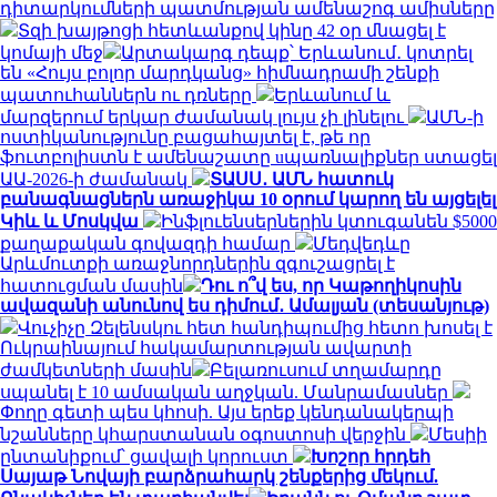
դիտարկումների պատմության ամենաշոգ ամիսները
Տզի խայթոցի հետևանքով կինը 42 օր մնացել է
կոմայի մեջ
Արտակարգ դեպք՝ Երևանում․ կոտրել
են «Հույս բոլոր մարդկանց» հիմնադրամի շենքի
պատուհաններն ու դռները
Երևանում և
մարզերում երկար ժամանակ լույս չի լինելու
ԱՄՆ-ի
ոստիկանությունը բացահայտել է, թե որ
ֆուտբոլիստն է ամենաշատը uպառնալիքներ ստացել
ԱԱ-2026-ի ժամանակ
ՏԱՍՍ․ ԱՄՆ հատուկ
բանագնացներն առաջիկա 10 օրում կարող են այցելել
Կիև և Մոսկվա
Ինֆլուենսերներին կտուգանեն $5000
քաղաքական գովազդի համար
Մեդվեդևը
Արևմուտքի առաջնորդներին զգուշացրել է
հատուցման մասին
Դու ո՞վ ես, որ Կաթողիկոսին
ավազանի անունով ես դիմում․ Ամալյան (տեսանյութ)
Վուչիչը Զելենսկու հետ հանդիպումից հետո խոսել է
Ուկրաինայում հակամարտության ավարտի
ժամկետների մասին
Բելառուսում տղամարդը
սպանել է 10 ամսական աղջկան. Մանրամասներ
Փողը գետի պես կհոսի. Այս երեք կենդանակերպի
նշանները կհարստանան օգոստոսի վերջին
Մեսիի
ընտանիքում՝ ցավալի կորուստ
Խոշոր հրդեհ
Սայաթ Նովայի բարձրահարկ շենքերից մեկում.