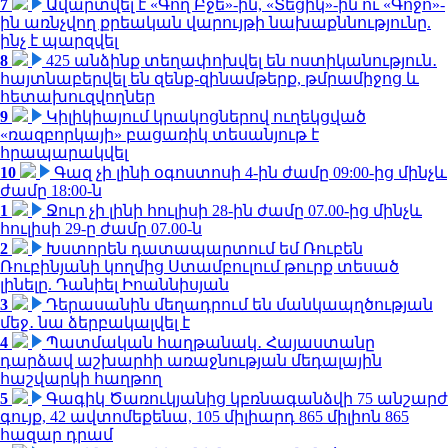
7
Ավարտվել է «Գող Բջե»-ին, «Տեցիկ»-ին ու «Գոջո»-
ին առնչվող քրեական վարույթի նախաքննությունը.
ինչ է պարզվել
8
425 անձինք տեղափոխվել են ոստիկանություն․
հայտնաբերվել են զենք-զինամթերք, թմրամիջոց և
հետախուզվողներ
9
Կիլիկիայում կրակոցներով ուղեկցված
«ռազբորկայի» բացառիկ տեսանյութ է
հրապարակվել
10
Գազ չի լինի օգոստոսի 4-ին ժամը 09:00-ից մինչև
ժամը 18:00-ն
1
Ջուր չի լինի հուլիսի 28-ին ժամը 07.00-ից մինչև
հուլիսի 29-ը ժամը 07.00-ն
2
Խստորեն դատապարտում եմ Ռուբեն
Ռուբինյանի կողմից Ստամբուլում թուրք տեսած
լինելը. Դանիել Իոաննիսյան
3
Դերասանին մեղադրում են մանկապղծության
մեջ․ նա ձերբակալվել է
4
Պատմական հաղթանակ․ Հայաստանը
դարձավ աշխարհի առաջնության մեդալային
հաշվարկի հաղթող
5
Գագիկ Ծառուկյանից կբռնագանձվի 75 անշարժ
գույք, 42 ավտոմեքենա, 105 միլիարդ 865 միլիոն 865
հազար դրամ