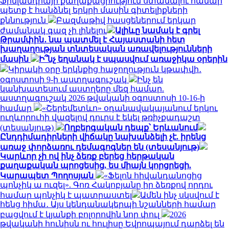
Ֆինլանդիայի քաղաքացիություն ստանալու համար
պետք է հանձնել երկրի մասին գիտելիքների
քննություն
Բազմաթիվ հասցեներում երկար
ժամանակ գազ չի լինելու
Ալիևը նամակ է գրել
Թրամփին․ նա պատմել է Հայաստանի հետ
խաղաղության տնտեսական առավելությունների
մասին
Ի՞նչ եղանակ է սպասվում առաջիկա օրերին
Կիրակի օրը երկնքից հաջողություն կթափվի․
օգոստոսի 9-ի աստղագուշակ
Ինչ են
կանխատեսում աստղերը մեզ համար.
աստղագուշակ 2026 թվականի օգոստոսի 10-16-ի
համար
«Շերեմետևո» օդանավակայանում երկու
ուղևորուհի վազելով դուրս է եկել թռիչքադաշտ
(տեսանյութ)
Ողբերգական դեպք՝ Երևանում
Ընդդիմադիրների վիճակը նախանձելի չէ. իրենց
առաջ փորձառու դեմագոգներ են (տեսանյութ)
Կարևոր չի ով ինչ ձեռք բերեց հերթական
քաղաքական պրոցեսից, ես միայն կորցրեցի.
Կարապետ Պողոսյան
«Ֆելոն հիվանդանոցից
պոնչիկ ա ուզել». Գոռ Հակոբյանը իր ձեռքով որդու
համար պոնչիկ է պատրաստել
Ամեն ինչ սկսվում է
հենց հիմա․ Այս կենդանակերպի նշանների համար
բացվում է կյանքի բոլորովին նոր փուլ
2026
թվականի հունիսն ու հուլիսը Եվրոպայում դարձել են