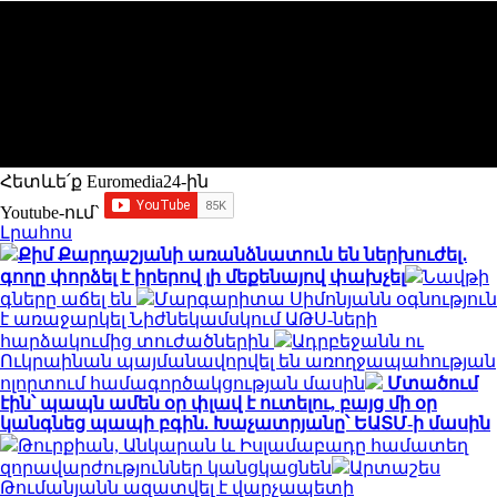
Հետևե՛ք Euromedia24-ին
Youtube-ում`
Լրահոս
Քիմ Քարդաշյանի առանձնատուն են ներխուժել․
գողը փորձել է իրերով լի մեքենայով փախչել
Նավթի
գները աճել են
Մարգարիտա Սիմոնյանն օգնություն
է առաջարկել Նիժնեկամսկում ԱԹՍ-ների
հարձակումից տուժածներին
Ադրբեջանն ու
Ուկրաինան պայմանավորվել են առողջապահության
ոլորտում համագործակցության մասին
Մտածում
էին՝ պապն ամեն օր փլավ է ուտելու, բայց մի օր
կանգնեց պապի բգին. Խաչատրյանը՝ ԵԱՏՄ-ի մասին
Թուրքիան, Անկարան և Իսլամաբադը համատեղ
զորավարժություններ կանցկացնեն
Արտաշես
Թումանյանն ազատվել է վարչապետի