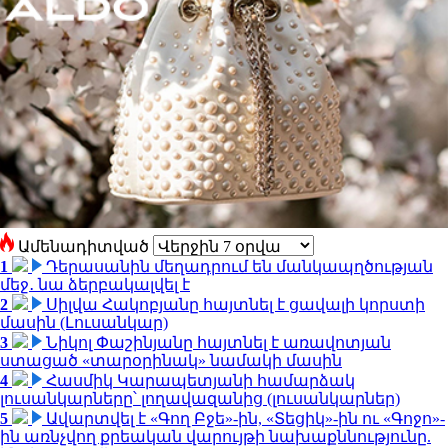
Ամենադիտված
1
Դերասանին մեղադրում են մանկապղծության
մեջ․ նա ձերբակալվել է
2
Սիլվա Հակոբյանը հայտնել է ցավալի կորստի
մասին (Լուսանկար)
3
Նիկոլ Փաշինյանը հայտնել է առավոտյան
ստացած «տարօրինակ» նամակի մասին
4
Հասմիկ Կարապետյանի համարձակ
լուսանկարները՝ լողավազանից (լուսանկարներ)
5
Ավարտվել է «Գող Բջե»-ին, «Տեցիկ»-ին ու «Գոջո»-
ին առնչվող քրեական վարույթի նախաքննությունը.