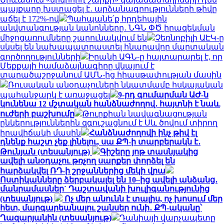
պայքարը խստացել է․ արձանագրությունների թիվը
աճել է 172%-ով
Պահպանե՛ք հրդեհային
անվտանգության կանոնները․ ՆԳՆ ՓԾ իրազեկման
միջոցառումները շարունակվում են
Չեռնոբիլի ԱԷԿ-ը
սկսել են նախապատրաստել հնարավոր մարտական
գործողությունների
Իրանի ԱԳՆ-ը հայտարարել է, որ
Մեքքայի համաձայնագիրը վկայում է
տարածաշրջանում ԱՄՆ-ից հիասթափության մասին
Ռուսական անօդաչուների նկատմամբ հսկայական
պահանջարկ է առաջացել
9-րդ գումարման ԱԺ-ն
կունենա 12 մշտական հանձնաժողով․ հայտնի է նաև
ուժերի բաշխումը
Թուրքիան նավագնացության
ընկերություններին զգուշացնում է Սև ծովում տիրող
իրավիճակի մասին
Հանձնաժողովի ինչ թիվ էլ
դնենք հաշտ չեք լինելու, սա ՔՊ-ի տարբերակն է․
Թունյան (տեսանյութ)
Գիշերը յոթ տասնյակից
ավելի անօդաչու թռչող սարքեր փորձել են
հարձակվել ՌԴ-ի շրջաններից մեկի վրա
Ոստիկանները ձերբակալել են 10–ից ավելի անձանց․
մանրամասներ` Դաշտավանի խուլիգանությունից
(տեսանյութ)
Ոչ մեր անունն է տալիս, ոչ խոսում մեր
հետ, մարգարեանալու շանսեր ունի․ ՔՊ-ականը՝
Ղազարյանին (տեսանյութ)
Դանիայի վարչապետը