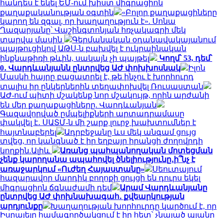
հանդես է եկել ԵՄ-ում խիստ միգրացիոն
քաղաքականության օգտին
«Բոլոր քաղաքացիները
կարող են զգալ, որ խաղաղություն է». Սոնա
Ղազարյանը՝ Վաշինգտոնյան հռչակագրի մեկ
տարվա մասին
Գերմանական օդանավակայանում
պայթուցիկով ԱԹՍ-ն բախվել է ուկրաինական
ինքնաթիռի թևին, սակայն չի պայթել
Կողմ՝ 53, դեմ՝
0․ Վարդևանյանն ընտրվեց ԱԺ փոխխոսնակ
Իլոն
Մասկի հայրը բացատրել է, թե ինչու է խորհուրդ
տալիս իր ընկերներին տեղափոխվել Ռուսաստան
ԱԺ-ում պիտի մշակենք նոր մշակույթ, որին արժանի
են մեր քաղաքացիները. Վարդևանյան
Գազավորված ըմպելիքների արտադրամասը
փակվել է․ ՍԱՏՄ-ն մի շարք լուրջ խախտումներ է
հայտնաբերել
Ադրբեջանը ևս մեկ անգամ ցույց
տվեց, որ կանգնած է իր եղբայր իրանցի ժողովրդի
կողքին.Ալիև
Առանց պահպանողական մոտեցման
չենք կարողանա ապահովել ծնելիությունը․ի՞նչ է
առաջարկում «Ուժեղ Հայաստանը»
Սեուտայում
հազարավոր մարդիկ բողոքի ցույցի են դուրս եկել
միգրացիոն ճգնաժամի դեմ
Արամ Վարդևանյանը
ընտրվեց ԱԺ փոխնախագահ․ քվեարկության
արդյունքը
Խաղաղության խորհուրդը կարծում է, որ
Իսրայելը համագործակցում է իր հետ՝ չնայած պլանը