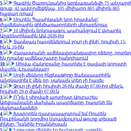
5
Գագիկ Ծառուկյանից կբռնագանձվի 75 անշարժ
գույք, 42 ավտոմեքենա, 105 միլիարդ 865 միլիոն 865
հազար դրամ
6
Սուրեն Պապիկյանի նոր հրամանը՝
ժամկետային զինծառայողների վերաբերյալ
7
10 միլիոն երկրպագու պահանջում է վտարել
Արգենտինային ԱԱ-2026-ից
8
Տասնյակ հասցեներում ջուր չի լինի՝ հուլիսի 15-
ին և 16-ին
9
Հայաստանի ամենավտանգավոր օձերը. որտեղ
են դրանք ամենաշատը հանդիպում
10
Սիլվա Հակոբյանը հայտնել է ցավալի կորստի
մասին (Լուսանկար)
1
Սոչի մեկնող ինքնաթիռը ճանապարհին
անցկացրել է մեկ օր, սակայն տեղ չի հասել
2
Ջուր չի լինի հուլիսի 28-ին ժամը 07.00-ից մինչև
հուլիսի 29-ը ժամը 07.00-ն
3
Ո՞րն է սիրված արտիստ Արտաշես
Ալեքսանյանի մահվան պատճառը. հայտնի են
մանրամասներ
4
Խստորեն դատապարտում եմ Ռուբեն
Ռուբինյանի կողմից Ստամբուլում թուրք տեսած
լինելը. Դանիել Իոաննիսյան
5
Նորայրը մեկնել էր հանգստի, արդեն