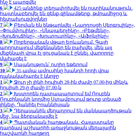
ինչ է պարզվել
6
425 անձինք տեղափոխվել են ոստիկանություն․
հայտնաբերվել են զենք-զինամթերք, թմրամիջոց և
հետախուզվողներ
7
Բերման են ենթարկվել «Նարդոսցի Սերգուլիկը»,
«Փումփուլիկը», «Սնայպերչիկը», «Բեթմենը»,
«Խուճուճիկը», «Խուտուտիկը», «Այֆոնչիկը»
8
Ողբերգական վթար Երևանում․ Գայի
պողոտայում մեքենաներ են բախվել, մեկ այլ
մեքենայի վրա էլ ցուցանակ է ընկել. վարորդը
մահացել է
9
Սպանություն՝ ուղիղ եթերում
10
31-ամյա ամուսինը խանդի հողի վրա
դանակահարել է կնոջը
1
Ջուր չի լինի հուլիսի 28-ին ժամը 07.00-ից մինչև
հուլիսի 29-ը ժամը 07.00-ն
2
Խստորեն դատապարտում եմ Ռուբեն
Ռուբինյանի կողմից Ստամբուլում թուրք տեսած
լինելը. Դանիել Իոաննիսյան
3
Դերասանին մեղադրում են մանկապղծության
մեջ․ նա ձերբակալվել է
4
Պատմական հաղթանակ․ Հայաստանը
դարձավ աշխարհի առաջնության մեդալային
հաշվարկի հաղթող