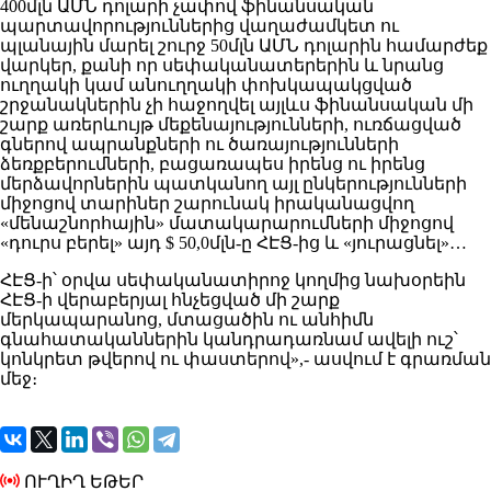
400մլն ԱՄՆ դոլարի չափով ֆինանսական
պարտավորություններից վաղաժամկետ ու
պլանային մարել շուրջ 50մլն ԱՄՆ դոլարին համարժեք
վարկեր, քանի որ սեփականատերերին և նրանց
ուղղակի կամ անուղղակի փոխկապակցված
շրջանակներին չի հաջողվել այլևս ֆինանսական մի
շարք առերևույթ մեքենայությունների, ուռճացված
գներով ապրանքների ու ծառայությունների
ձեռքբերումների, բացառապես իրենց ու իրենց
մերձավորներին պատկանող այլ ընկերությունների
միջոցով տարիներ շարունակ իրականացվող
«մենաշնորհային» մատակարարումների միջոցով
«դուրս բերել» այդ $ 50,0մլն-ը ՀԷՑ-ից և «յուրացնել»…
ՀԷՑ-ի՝ օրվա սեփականատիրոջ կողմից նախօրեին
ՀԷՑ-ի վերաբերյալ հնչեցված մի շարք
մերկապարանոց, մտացածին ու անհիմն
գնահատականներին կանդրադառնամ ավելի ուշ՝
կոնկրետ թվերով ու փաստերով»,- ասվում է գրառման
մեջ։
ՈՒՂԻՂ ԵԹԵՐ