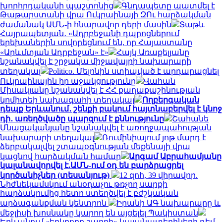
խորհրդականի պաշտոնից
Գնդապետը պատմել է
Թաթարստանի վրա Ուկրաինայի ԶՈւ հարձակման
ժամանակ ԱՄՆ-ի հնարավոր դերի մասին
Տաթև
Հայրապետյան․ «Ադրբեջանի դպրոցներում
երեխաներին սովորեցնում են, որ Հայաստանը
«Արևմտյան Ադրբեջան» է»
Հայկ Առաքելյանը
նշանակվել է շրջակա միջավայրի նախարարի
տեղակալ
Politico. Մելոնին ստիպված է արդարացնել
Ուկրաինային իր աջակցությունը
Վահան
Միսակյանը նշանակվել է ՀՀ քաղաքաշինության
կոմիտեի նախագահի տեղակալ
Ողբերգական
դեպք Երևանում․ շենքի բակում հայտնաբերվել է կնոջ
դի․ առեղծվածը պարզում է քննությունը
Շահանե
Մնացականյանը նշանակվել է առողջապահության
նախարարի տեղակալ
Ռումինիայում յոթ մարդ է
ձերբակալվել շտապօգնության մեքենայի վրա
կացնով հարձակման համար
Արգամ Աբրահամյանը
կալանավորվել է.ԱՄՆ-ում օդ են բարձրացրել
կործանիչներ (տեսանյութ)
12 զոհ, 39 վիրավոր.
Նիժնեկամսկում անօդաչու թռչող սարքի
հարձակումից հետո ստեղծվել է բժշկական
արձագանքման կենտրոն
Իրանի ԱԳ նախարարը և
մեջլիսի խոսնակը կարող են այցելել Պակիստան
Երևանում «երկրորդ շարքի» կայանատեղիների դեմ