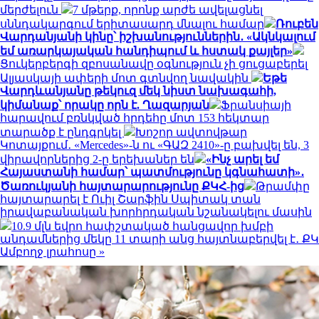
մերժելուն
7 մթերք, որոնք արժե ավելացնել
սննդակարգում երիտասարդ մնալու համար
Ռուբեն
Վարդանյանի կինը՝ իշխանություններին․ «Ակնկալում
եմ առարկայական հանդիպում և հստակ քայլեր»
Ցուկերբերգի զբոսանավը օգնություն չի ցուցաբերել
Ալյասկայի ափերի մոտ գտնվող նավակին
Եթե
Վարդևանյանը թեկուզ մեկ նիստ նախագահի,
կիմանաք՝ որակը որն է. Ղազարյան
Ֆրանսիայի
հարավում բռնկված հրդեհը մոտ 153 հեկտար
տարածք է ընդգրկել
Խոշոր ավտովթար
Կոտայքում․ «Mercedes»-ն ու «ԳԱԶ 2410»-ը բախվել են, 3
վիրավորներից 2-ը երեխաներ են
«Ինչ արել եմ
Հայաստանի համար՝ պատմությունը կգնահատի»․
Ծառուկյանի հայտարարությունը ՔԿՀ-ից
Թրամփը
հայտարարել է Ուիլ Շարֆին Սպիտակ տան
իրավաբանական խորհրդական նշանակելու մասին
10.9 մլն եվրո հափշտակած հանցավոր խմբի
անդամներից մեկը 11 տարի անց հայտնաբերվել է․ ՔԿ
Ամբողջ լրահոսը »