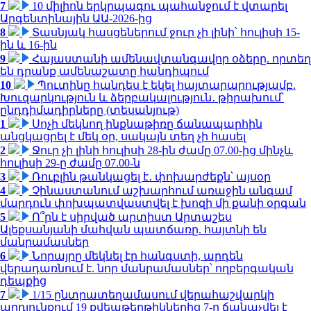
7
10 միլիոն երկրպագու պահանջում է վտարել
Արգենտինային ԱԱ-2026-ից
8
Տասնյակ հասցեներում ջուր չի լինի՝ հուլիսի 15-
ին և 16-ին
9
Հայաստանի ամենավտանգավոր օձերը. որտեղ
են դրանք ամենաշատը հանդիպում
10
Պուտինը հանդես է եկել հայտարարությամբ.
Խուզարկություն և ձերբակալություն․ թիրախում՝
ընդդիմադիրները (տեսանյութ)
1
Սոչի մեկնող ինքնաթիռը ճանապարհին
անցկացրել է մեկ օր, սակայն տեղ չի հասել
2
Ջուր չի լինի հուլիսի 28-ին ժամը 07.00-ից մինչև
հուլիսի 29-ը ժամը 07.00-ն
3
Ռուբլին թանկացել է․ փոխարժեքն՝ այսօր
4
Չինաստանում աշխարհում առաջին անգամ
մարդուն փոխպատվաստվել է խոզի մի քանի օրգան
5
Ո՞րն է սիրված արտիստ Արտաշես
Ալեքսանյանի մահվան պատճառը. հայտնի են
մանրամասներ
6
Նորայրը մեկնել էր հանգստի, արդեն
վերադառնում է. նոր մանրամասներ՝ ողբերգական
դեպքից
7
1/15 ընտրատեղամասում վերահաշվարկի
արդյունքում 19 քվեաթերթիկներից 7-ը ճանաչվել է