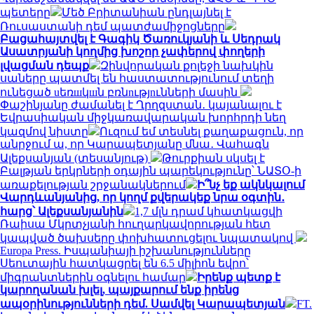
պետերը
Մեծ Բրիտանիան ընդլայնել է
Ռուսաստանի դեմ պատժամիջոցները
Բացահայտվել է Գագիկ Ծառուկյանի և Սեդրակ
Ասատրյանի կողմից խոշոր չափերով փողերի
լվացման դեպք
Զինվորական քոլեջի նախկին
սաները պատմել են հաստատությունում տեղի
ունեցած uեռшկшն բռնnւթյnւնների մասին
Փաշինյանը ժամանել է Ղրղզստան․ կայանալու է
Եվրասիական միջկառավարական խորհրդի նեղ
կազմով նիստը
Ուզում եմ տեսնել քաղաքացուն, որ
անրջում ա, որ Կարապետյանը մնա․ Վահագն
Ալեքսանյան (տեսանյութ)
Թուրքիան սկսել է
Բալթյան երկրների օդային պարեկությունը՝ ՆԱՏՕ-ի
առաքելության շրջանակներում
Ի՞նչ եք ակնկալում
Վարդևանյանից, որ կողմ քվերակեք նրա օգտին․
հարց՝ Ալեքսանյանին
1,7 մլն դրամ կհատկացվի
Ռաիսա Մկրտչյանի հուղարկավորության հետ
կապված ծախսերը փոխհատուցելու նպատակով
Europa Press. Իսպանիայի իշխանությունները
Սեուտային հատկացրել են 6.5 միլիոն եվրո՝
միգրանտներին օգնելու համար
Իրենք պետք է
կարողանան խլել, պայքարում ենք իրենց
ապօրինությունների դեմ. Սամվել Կարապետյան
FT.