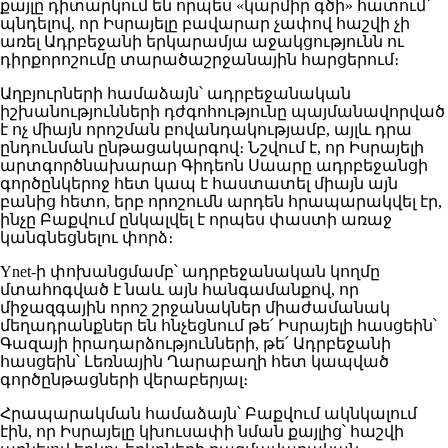
քայլը դիտարկում են որպես «կարմիր գծի» հատում՝
պնդելով, որ Իսրայելը բավարար չափով հաշվի չի
առել Ադրբեջանի երկարամյա աջակցությունն ու
դիրքորոշումը տարածաշրջանային հարցերում։
Աղբյուրների համաձայն՝ ադրբեջանական
իշխանությունների դժգոհությունը պայմանավորված
է ոչ միայն որոշման բովանդակությամբ, այլև դրա
ընդունման ընթացակարգով։ Նշվում է, որ Իսրայելի
արտգործնախարար Գիդեոն Սաարը ադրբեջանցի
գործընկերոջ հետ կապ է հաստատել միայն այն
բանից հետո, երբ որոշումն արդեն հրապարակվել էր,
ինչը Բաքվում ընկալվել է որպես փաստի առաջ
կանգնեցնելու փորձ։
Ynet-ի փոխանցմամբ՝ ադրբեջանական կողմը
մտահոգված է նաև այն հանգամանքով, որ
միջազգային որոշ շրջանակներ միաժամանակ
մեղադրանքներ են հնչեցնում թե՛ Իսրայելի հասցեին՝
Գազայի իրադարձությունների, թե՛ Ադրբեջանի
հասցեին՝ Լեռնային Ղարաբաղի հետ կապված
գործընթացների վերաբերյալ։
Հրապարակման համաձայն՝ Բաքվում ակնկալում
էին, որ Իսրայելը կխուսափի նման քայլից՝ հաշվի