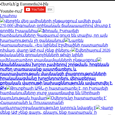
Հետևե՛ք Euromedia24-ին
Youtube-ում`
Լրահոս
Վերջին վեց ամիսների ընթացքում ավելի քան
270,000 միգրանտ օրինական ճանապարհով մուտք է
գործել Իսպանիա
Ֆիդան. Իսրայելի
հարձակումները Գազայում ցույց են տալիս, որ այն
խաղաղություն չի ցանկանում
Նարեկ
Կարապետյան․ «Ես կլինեմ Էջմիածնի դատարանի
դիմաց, վաղը ԱԺ-ում չենք լինելու»
Շվեդիայում 2026
թվականին զորակոչիկների թիվը կլինի
ամենաբարձրը տասնամյակների ընթացքում
Առանձնապես խոշոր չափերով շորթման, հոգեկան
ուժեղ տառապանք պատճառելու և
դատավարության մասնակցի լիազորությունների
իրականացմանը խոչընդոտելու վերաբերյալ
քրեական վարույթի նախաքննությունն ավարտվել է.
ՔԿ
Թուրքիայի ԱԳՆ-ը հայտարարել է, որ Իսրայելի
հարձակումները լուրջ սպառնալիք են Սիրիայի
կայունության համար
Օվերչուկը հայտարարել է՝
Հայաստանի և Ռուսաստանի
առևտրաշրջանառությունը կտրուկ նվազել է
Վաղը
մենք ԱԺ չենք գալու, գնալու ենք դատարան՝ ի