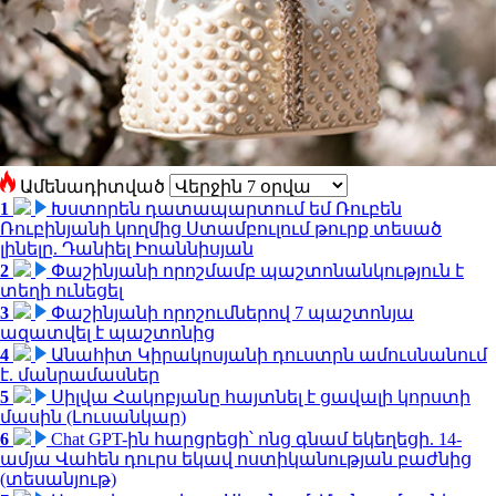
Ամենադիտված
1
Խստորեն դատապարտում եմ Ռուբեն
Ռուբինյանի կողմից Ստամբուլում թուրք տեսած
լինելը. Դանիել Իոաննիսյան
2
Փաշինյանի որոշմամբ պաշտոնանկություն է
տեղի ունեցել
3
Փաշինյանի որոշումներով 7 պաշտոնյա
ազատվել է պաշտոնից
4
Անահիտ Կիրակոսյանի դուստրն ամուսնանում
է. մանրամասներ
5
Սիլվա Հակոբյանը հայտնել է ցավալի կորստի
մասին (Լուսանկար)
6
Chat GPT-ին հարցրեցի՝ ոնց գնամ եկեղեցի. 14-
ամյա Վահեն դուրս եկավ ոստիկանության բաժնից
(տեսանյութ)