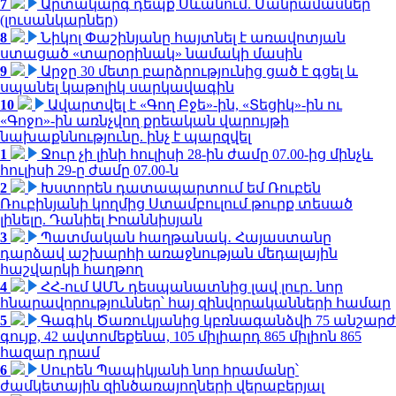
7
Արտակարգ դեպք Սևանում. Մանրամասներ
(լուսանկարներ)
8
Նիկոլ Փաշինյանը հայտնել է առավոտյան
ստացած «տարօրինակ» նամակի մասին
9
Արջը 30 մետր բարձրությունից ցած է գցել և
սպանել կաթոլիկ սարկավագին
10
Ավարտվել է «Գող Բջե»-ին, «Տեցիկ»-ին ու
«Գոջո»-ին առնչվող քրեական վարույթի
նախաքննությունը. ինչ է պարզվել
1
Ջուր չի լինի հուլիսի 28-ին ժամը 07.00-ից մինչև
հուլիսի 29-ը ժամը 07.00-ն
2
Խստորեն դատապարտում եմ Ռուբեն
Ռուբինյանի կողմից Ստամբուլում թուրք տեսած
լինելը. Դանիել Իոաննիսյան
3
Պատմական հաղթանակ․ Հայաստանը
դարձավ աշխարհի առաջնության մեդալային
հաշվարկի հաղթող
4
ՀՀ-ում ԱՄՆ դեսպանատնից լավ լուր․ նոր
հնարավորություններ՝ հայ զինվորականների համար
5
Գագիկ Ծառուկյանից կբռնագանձվի 75 անշարժ
գույք, 42 ավտոմեքենա, 105 միլիարդ 865 միլիոն 865
հազար դրամ
6
Սուրեն Պապիկյանի նոր հրամանը՝
ժամկետային զինծառայողների վերաբերյալ