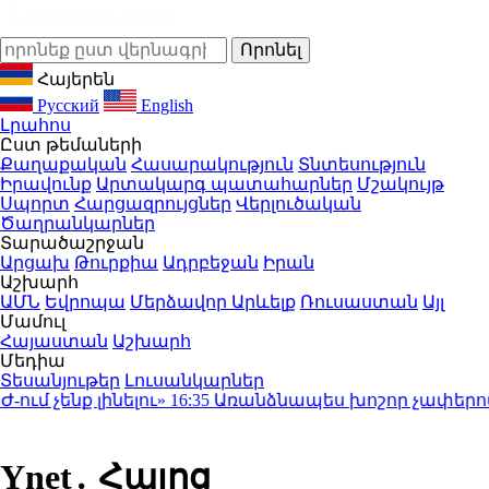
Հայերեն
Русский
English
Լրահոս
Ըստ թեմաների
Քաղաքական
Հասարակություն
Տնտեսություն
Իրավունք
Արտակարգ պատահարներ
Մշակույթ
Սպորտ
Հարցազրույցներ
Վերլուծական
Ծաղրանկարներ
Տարածաշրջան
Արցախ
Թուրքիա
Ադրբեջան
Իրան
Աշխարհ
ԱՄՆ
Եվրոպա
Մերձավոր Արևելք
Ռուսաստան
Այլ
Մամուլ
Հայաստան
Աշխարհ
Մեդիա
Տեսանյութեր
Լուսանկարներ
չենք լինելու»
16:35
Առանձնապես խոշոր չափերով շոր
Ynet․ Հայոց