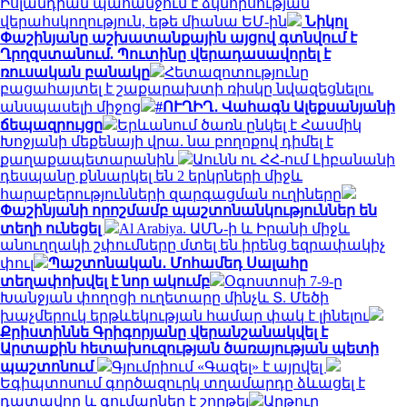
Իսլանդիան պահանջում է ձկնորսության
վերահսկողություն, եթե միանա ԵՄ-ին
Նիկոլ
Փաշինյանը աշխատանքային այցով գտնվում է
Ղրղզստանում. Պուտինը վերադասավորել է
ռուսական բանակը
Հետազոտությունը
բացահայտել է շաքարախտի ռիսկը նվազեցնելու
անսպասելի միջոց
#ՈՒՂԻՂ․ Վահագն Ալեքսանյանի
ճեպազրույցը
Երևանում ծառն ընկել է Հասմիկ
Խոջյանի մեքենայի վրա. նա բողոքով դիմել է
քաղաքապետարանին
Աունն ու ՀՀ-ում Լիբանանի
դեսպանը քննարկել են 2 երկրների միջև
հարաբերությունների զարգացման ուղիները
Փաշինյանի որոշմամբ պաշտոնանկություններ են
տեղի ունեցել
Al Arabiya. ԱՄՆ-ի և Իրանի միջև
անուղղակի շփումները մտել են իրենց եզրափակիչ
փուլ
Պաշտոնական․ Մոհամեդ Սալահը
տեղափոխվել է նոր ակումբ
Օգոստոսի 7-9-ը
Խանջյան փողոցի ուղետարը մինչև Տ. Մեծի
խաչմերուկ երթևեկության համար փակ է լինելու
Քրիստիննե Գրիգորյանը վերանշանակվել է
Արտաքին հետախուզության ծառայության պետի
պաշտոնում
Գյումրիում «Գազել» է այրվել
Եգիպտոսում գործազուրկ տղամարդը ձևացել է
դատավոր և գումարներ է շորթել
Արթուր