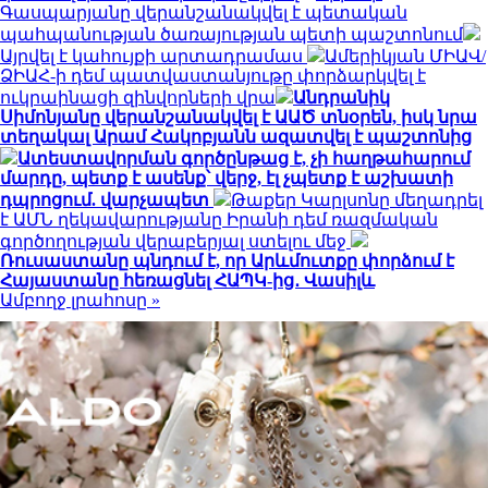
Գասպարյանը վերանշանակվել է պետական
պահպանության ծառայության պետի պաշտոնում
Այրվել է կահույքի արտադրամաս
Ամերիկյան ՄԻԱՎ/
ՁԻԱՀ-ի դեմ պատվաստանյութը փորձարկվել է
ուկրաինացի զինվորների վրա
Անդրանիկ
Սիմոնյանը վերանշանակվել է ԱԱԾ տնօրեն, իսկ նրա
տեղակալ Արամ Հակոբյանն ազատվել է պաշտոնից
Ատեստավորման գործընթաց է, չի հաղթահարում
մարդը, պետք է ասենք՝ վերջ, էլ չպետք է աշխատի
դպրոցում. վարչապետ
Թաքեր Կարլսոնը մեղադրել
է ԱՄՆ ղեկավարությանը Իրանի դեմ ռազմական
գործողության վերաբերյալ ստելու մեջ
Ռուսաստանը պնդում է, որ Արևմուտքը փորձում է
Հայաստանը հեռացնել ՀԱՊԿ-ից․ Վասիլև
Ամբողջ լրահոսը »