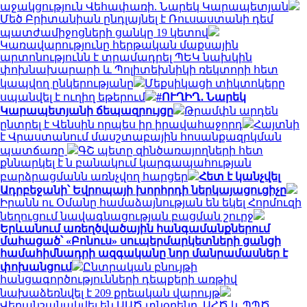
աջակցություն Վեհափառի. Նարեկ Կարապետյան
Մեծ Բրիտանիան ընդլայնել է Ռուսաստանի դեմ
պատժամիջոցների ցանկը 19 կետով
Կառավարությունը հերթական մաքսային
արտոնությունն է տրամադրել ՊԵԿ նախկին
փոխնախարարի և Պոլիտեխնիկի ռեկտորի հետ
կապվող ընկերությանը
Մեքսիկացի տիկտոկերը
սպանվել է ուղիղ եթերում
#ՈՒՂԻՂ․ Նարեկ
Կարապետյանի ճեպազրույցը
Թրամփն արդեն
ընտրել է Վենսին որպես իր իրավահաջորդ
Հայտնի
է Վրաստանում մասշտաբային հոսանքազրկման
պատճառը
ԳՇ պետը զինծառայողների հետ
քննարկել է ն բանակում կարգապահության
բարձրացմանն առնչվող հարցեր
Հետ է կանչվել
Ադրբեջանի՝ Եվրոպայի խորհրդի ներկայացուցիչը
Իրանն ու Օմանը համաձայնության են եկել Հորմուզի
նեղուցում նավագնացության բացման շուրջ
Երևանում առեղծվածային հանգամանքներում
մահացած՝ «Բոնուս» սուպերմարկետների ցանցի
համահիմնադրի ազգականը նոր մանրամասներ է
փոխանցում
Ընտրական բնույթի
հանցագործությունների դեպքերի առթիվ
նախաձեռնվել է 209 քրեական վարույթ
Վերանշանակվել են ԱԱԾ տնօրենը, ԱՀԾ և ՊՊԾ