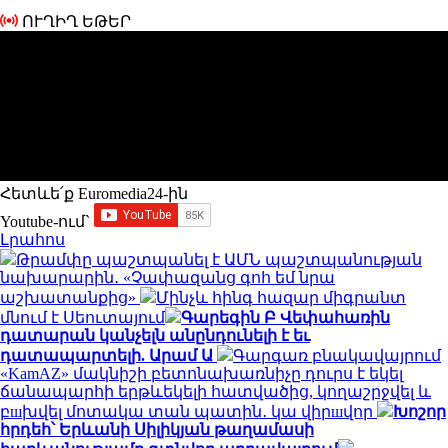
ՈՒՂԻՂ ԵԹԵՐ
Հետևե՛ք Euromedia24-ին
Youtube-ում`
Լրահոս
Թրամփը պաշտպանել է ԱՄՆ պաշտպանության
նախարարին․ «Չափազանց գոհ եմ նրա
աշխատանքից»
Մինչև հինգ հազար միգրանտ
մնում է Սեուտայում
Գարեգին Բ Վեփահառին
դատարան կանչելն անընդունելի է եւ
դատապարտելի. Արամ Ա
Գարգառ բնակավայրում
«KamAZ» մակնիշի բետոնախառնիչը դուրս է եկել
ճանապարհի երթևեկելի հատվածից, կողաշրջվել և
բшխվել մոտակա տան պատին․ կա վիրшվոր
Խոշոր
հրդեհ՝ Երևանի Սիլիկյան թաղամասի