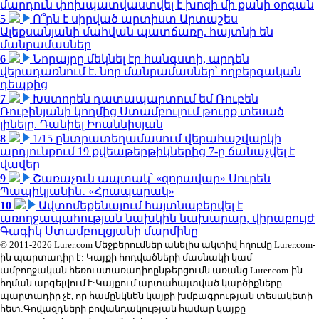
մարդուն փոխպատվաստվել է խոզի մի քանի օրգան
5
Ո՞րն է սիրված արտիստ Արտաշես
Ալեքսանյանի մահվան պատճառը. հայտնի են
մանրամասներ
6
Նորայրը մեկնել էր հանգստի, արդեն
վերադառնում է. նոր մանրամասներ՝ ողբերգական
դեպքից
7
Խստորեն դատապարտում եմ Ռուբեն
Ռուբինյանի կողմից Ստամբուլում թուրք տեսած
լինելը. Դանիել Իոաննիսյան
8
1/15 ընտրատեղամասում վերահաշվարկի
արդյունքում 19 քվեաթերթիկներից 7-ը ճանաչվել է
վավեր
9
Շառաչուն ապտակ՝ «զորավար» Սուրեն
Պապիկյանին․ «Հրապարակ»
10
Ավտոմեքենայում հայտնաբերվել է
առողջապահության նախկին նախարար, վիրաբույժ
Գագիկ Ստամբուլցյանի մարմինը
© 2011-2026 Lurer.com Մեջբերումներ անելիս ակտիվ հղումը Lurer.com-
ին պարտադիր է: Կայքի հոդվածների մասնակի կամ
ամբողջական հեռուստառադիոընթերցումն առանց Lurer.com-ին
հղման արգելվում է:Կայքում արտահայտված կարծիքները
պարտադիր չէ, որ համընկնեն կայքի խմբագրության տեսակետի
հետ:Գովազդների բովանդակության համար կայքը