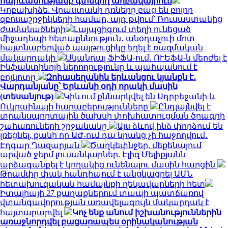
հարևանությամբ գտնվող աղբավայրում
Կոբախիձե. Վրաստանի դռները բաց են բոլոր
զբոսաշրջիկների համար, այդ թվում՝ Ռուսաստանից
ժամանածների
Լայպցիգում տեղի ունեցած
միջադեպի հետաքննություն․ անօդաչուի մոտ
հայտնաբերված պայթուցիկը եղել է ռազմական
մակարդակի
Սկանդալ ՖԻՖԱ-ում․ ՈՒԵՖԱ-ն մերժել է
Ինֆանտինոյի ներողությունը և պահպանում է
բոյկոտը
Զոհասեղանին երևանցու կյանքն է․
Վարդանյանը՝ Երևանի օդի որակի մասին
(տեսանյութ)
Կիևում քննարկվել են Ադրբեջանի և
Ուկրաինայի հարաբերությունները
Ընդլայնվել է
տրանսպորտային ծախսի փոխհատուցման ծրագրի
շահառուների շրջանակը
Այս ձևով ինձ փորձում են
լռեցնել, քանի որ ԱԺ-ում դա նրանց չի հաջողվում․
Էդգար Ղազարյան
Ծաղկեփնջեր, մեքենայում
արված ջերմ լուսանկարներ. Էլիզ Մելիքյանն
արձագանքել է կողակից ունենալու մասին հարցին
Թրամփը փակ հանդիպում է անցկացրել ԱՄՆ
հետախուզական համայնքի ղեկավարների հետ
Իտալիայի 27 քաղաքներում տապի պատճառով
վտանգավորության առավելագույն մակարդակ է
հայտարարվել
Կոչ ենք անում իշխանություններին
առաջնորդվել բացառապես օրինականության