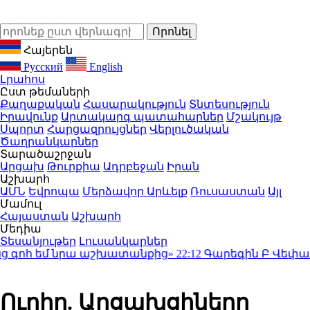
Հայերեն
Русский
English
Լրահոս
Ըստ թեմաների
Քաղաքական
Հասարակություն
Տնտեսություն
Իրավունք
Արտակարգ պատահարներ
Մշակույթ
Սպորտ
Հարցազրույցներ
Վերլուծական
Ծաղրանկարներ
Տարածաշրջան
Արցախ
Թուրքիա
Ադրբեջան
Իրան
Աշխարհ
ԱՄՆ
Եվրոպա
Մերձավոր Արևելք
Ռուսաստան
Այլ
Մամուլ
Հայաստան
Աշխարհ
Մեդիա
Տեսանյութեր
Լուսանկարներ
հ եմ նրա աշխատանքից»
22:12
Գարեգին Բ Վեփահառի
Ուղիղ. Արցախցիները