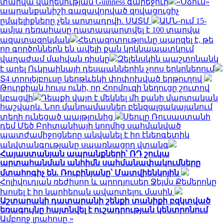
տարվա վաղեմության Guinness գարեջուր
«Օձուն»
ապրանքանիշի գազավորված զովացուցիչ
ըմպելիքները չեն արտադրվի. ՍԱՏՄ
ԱՄՆ-ում 15-
ամյա դեռահասը դատապարտվել է 100 տարվա
ազատազրկման
Հետազոտությունը պարզել է, թե
որ գործոններն են ավելի քան կրկնապատկում
վաղաժամ մահվան ռիսկը
Զելենսկին պաշտոնանկ
է արել Ուկրաինայի դեսպաններին չորս երկրներում
Տ4 տրոլեյբուսը կերթևեկի փոփոխված երթուղով
Թուրքիան հույս ունի, որ Հորմուզի նեղուցը շուտով
կբացվի
Դեպքի վայր է մեկնել մի քանի մարտական
հաշվարկ. Նոր մանրամասներ բենզալցակայանում
տեղի ունեցած պայթյունից
Սեուլը Ռուսաստանի
դեմ Մեծ Բրիտանիայի կողմից սահմանված
պատժամիջոցները անվանել է իր էներգետիկ
անվտանգությանը սպառնացող վտանգ
Հայաստանյան ապրանքների՝ ՌԴ շուկա
արտահանման անհիմն սահմանափակումները
մտահոգիչ են. Ռուբինյանը՝ Մատվիենկոյին
Հոլիվուդյան ռեժիսոր և պրոդյուսեր Ջեյմս Քեմերոնը
խոսել է իր կարիերան ավարտելու մասին
Աշտարակի դատարանի շենքի տանիքի բզկտված
եռագույնը հայտնվել է ուշադրության կենտրոնում
Ամբողջ լրահոսը »