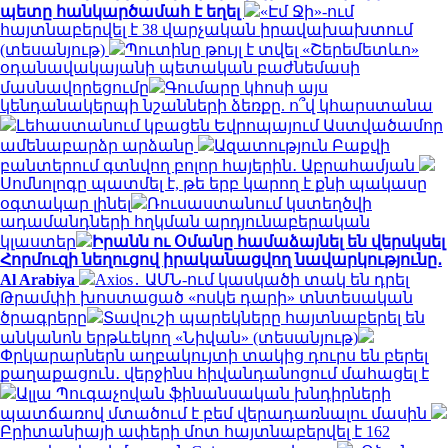
պետը հանկարծամահ է եղել
«Էմ Ջի»-ում
հայտնաբերվել է 38 վարչական իրավախախտում
(տեսանյութ)
Պուտինը թույլ է տվել «Շերեմետևո»
օդանավակայանի պետական բաժնեմասի
մասնավորեցումը
Գումարը կհոսի այս
կենդանակերպի նշանների ձեռքը. ո՞վ կհարստանա
Լեհաստանում կբացեն Եվրոպայում Աստվածամոր
ամենաբարձր արձանը
Ազատություն Բաքվի
բանտերում գտնվող բոլոր հայերին․ Աբրահամյան
Սոմնոլոգը պատմել է, թե երբ կարող է քնի պակասը
օգտակար լինել
Ռուսաստանում կստեղծվի
ադամանդների հղկման արդյունաբերական
կլաստեր
Իրանն ու Օմանը համաձայնել են վերսկսել
Հորմուզի նեղուցով իրականացվող նավարկությունը․
Al Arabiya
Axios․ ԱՄՆ-ում կասկածի տակ են դրել
Թրամփի խոստացած «ոսկե դարի» տնտեսական
ծրագրերը
Տավուշի պարեկները հայտնաբերել են
անկանոն երթևեկող «Նիվան» (տեսանյութ)
Փրկարարներն աղբակույտի տակից դուրս են բերել
քաղաքացուն․ վերջինս հիվանդանոցում մահացել է
Ալլա Պուգաչովան ֆինանսական խնդիրների
պատճառով մտածում է բեմ վերադառնալու մասին
Բրիտանիայի ափերի մոտ հայտնաբերվել է 162