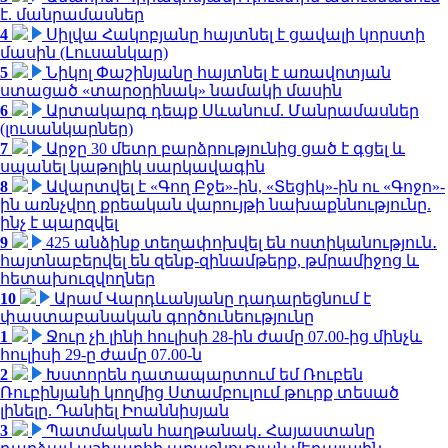
է. մանրամասներ
4
Սիլվա Հակոբյանը հայտնել է ցավալի կորստի
մասին (Լուսանկար)
5
Նիկոլ Փաշինյանը հայտնել է առավոտյան
ստացած «տարօրինակ» նամակի մասին
6
Արտակարգ դեպք Սևանում. Մանրամասներ
(լուսանկարներ)
7
Արջը 30 մետր բարձրությունից ցած է գցել և
սպանել կաթոլիկ սարկավագին
8
Ավարտվել է «Գող Բջե»-ին, «Տեցիկ»-ին ու «Գոջո»-
ին առնչվող քրեական վարույթի նախաքննությունը.
ինչ է պարզվել
9
425 անձինք տեղափոխվել են ոստիկանություն․
հայտնաբերվել են զենք-զինամթերք, թմրամիջոց և
հետախուզվողներ
10
Արամ Վարդևանյանը դադարեցնում է
փաստաբանական գործունեությունը
1
Ջուր չի լինի հուլիսի 28-ին ժամը 07.00-ից մինչև
հուլիսի 29-ը ժամը 07.00-ն
2
Խստորեն դատապարտում եմ Ռուբեն
Ռուբինյանի կողմից Ստամբուլում թուրք տեսած
լինելը. Դանիել Իոաննիսյան
3
Պատմական հաղթանակ․ Հայաստանը