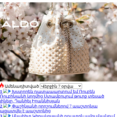
Ամենադիտված
1
Խստորեն դատապարտում եմ Ռուբեն
Ռուբինյանի կողմից Ստամբուլում թուրք տեսած
լինելը. Դանիել Իոաննիսյան
2
Փաշինյանի որոշումներով 7 պաշտոնյա
ազատվել է պաշտոնից
3
Անահիտ Կիրակոսյանի դուստրն ամուսնանում