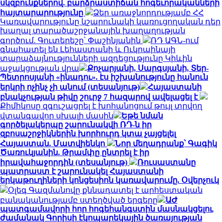
սկզբունքներով. բարձրաստիճան հոգեւորականների
հայտարարությունը
Ձեր առաջնորդությամբ ՀՀ
Կառավարությունը կշարունակի կառուցողական դեր
խաղալ տարածաշրջանային խաղաղության
գործում. Գուտերեշը՝ Փաշինյանին
ՌԴ ԱԳՆ-ում
գնահատել են Լեհաստանի և Ուկրաինայի
տարաձայնությունների ազդեցությունը Կիևին
աջակցության վրա
Քոչարյանի, Սարգսյանի, Տեր-
Պետրոսյանի «ինադու». էս իշխանությունը հանուն
երկրի ոչինչ չի անում (տեսանյութ)
Հայաստանի
բնակչության թիվը շուրջ 7 հազարով ավելացել է
Քիմիկոսը զգուշացրել է խոհանոցում թույլ տրվող
վտանգավոր սխալի մասին
Եթե նման
գործելակերպը շարունակվի ՌԴ-ն իր
զբոսաշրջիկներին խորհուրդ կտա չայցելել
Հայաստան. Մատվիենկո
Նոր մեղադրանք՝ Գագիկ
Ծառուկյանին. Թրամփը ընտրել է իր
իրավահաջորդին (տեսանյութ)
Ռուսաստանը
պատրաստ է շարունակել Հայաստանի
երկաթուղիների կոնցեսիոն կառավարումը. Օվերչուկ
Օլեգ Գազմանովը քննադատել է արհեստական
բանականությամբ ստեղծված երգերը
ԱԺ
պատգամավորի հոր հոգեհանգստին մասնակցելու
ժամանակ Գորիսի էկոպարեկային ծառայության