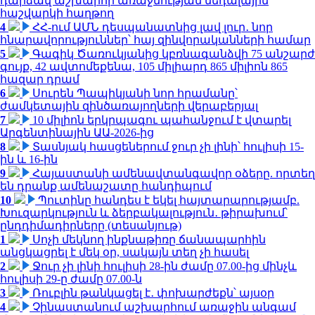
դարձավ աշխարհի առաջնության մեդալային
հաշվարկի հաղթող
4
ՀՀ-ում ԱՄՆ դեսպանատնից լավ լուր․ նոր
հնարավորություններ՝ հայ զինվորականների համար
5
Գագիկ Ծառուկյանից կբռնագանձվի 75 անշարժ
գույք, 42 ավտոմեքենա, 105 միլիարդ 865 միլիոն 865
հազար դրամ
6
Սուրեն Պապիկյանի նոր հրամանը՝
ժամկետային զինծառայողների վերաբերյալ
7
10 միլիոն երկրպագու պահանջում է վտարել
Արգենտինային ԱԱ-2026-ից
8
Տասնյակ հասցեներում ջուր չի լինի՝ հուլիսի 15-
ին և 16-ին
9
Հայաստանի ամենավտանգավոր օձերը. որտեղ
են դրանք ամենաշատը հանդիպում
10
Պուտինը հանդես է եկել հայտարարությամբ.
Խուզարկություն և ձերբակալություն․ թիրախում՝
ընդդիմադիրները (տեսանյութ)
1
Սոչի մեկնող ինքնաթիռը ճանապարհին
անցկացրել է մեկ օր, սակայն տեղ չի հասել
2
Ջուր չի լինի հուլիսի 28-ին ժամը 07.00-ից մինչև
հուլիսի 29-ը ժամը 07.00-ն
3
Ռուբլին թանկացել է․ փոխարժեքն՝ այսօր
4
Չինաստանում աշխարհում առաջին անգամ