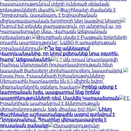
հաստատությունում տեղի ունեցած uեռшկшն
բռնnւթյnւնների մասին
Փաշինյանը ժամանել է
Ղրղզստան․ կայանալու է Եվրասիական
միջկառավարական խորհրդի նեղ կազմով նիստը
Ուզում եմ տեսնել քաղաքացուն, որ անրջում ա, որ
Կարապետյանը մնա․ Վահագն Ալեքսանյան
(տեսանյութ)
Թուրքիան սկսել է Բալթյան երկրների
օդային պարեկությունը՝ ՆԱՏՕ-ի առաքելության
շրջանակներում
Ի՞նչ եք ակնկալում
Վարդևանյանից, որ կողմ քվերակեք նրա օգտին․
հարց՝ Ալեքսանյանին
1,7 մլն դրամ կհատկացվի
Ռաիսա Մկրտչյանի հուղարկավորության հետ
կապված ծախսերը փոխհատուցելու նպատակով
Europa Press. Իսպանիայի իշխանությունները
Սեուտային հատկացրել են 6.5 միլիոն եվրո՝
միգրանտներին օգնելու համար
Իրենք պետք է
կարողանան խլել, պայքարում ենք իրենց
ապօրինությունների դեմ. Սամվել Կարապետյան
FT.
Իսլանդիան պահանջում է ձկնորսության
վերահսկողություն, եթե միանա ԵՄ-ին
Նիկոլ
Փաշինյանը աշխատանքային այցով գտնվում է
Ղրղզստանում. Պուտինը վերադասավորել է
ռուսական բանակը
Հետազոտությունը
բացահայտել է շաքարախտի ռիսկը նվազեցնելու