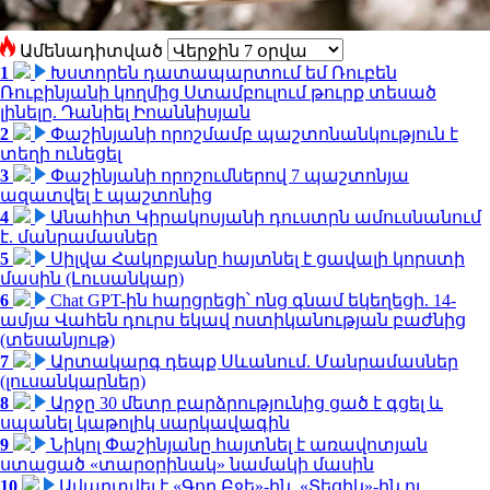
Ամենադիտված
1
Խստորեն դատապարտում եմ Ռուբեն
Ռուբինյանի կողմից Ստամբուլում թուրք տեսած
լինելը. Դանիել Իոաննիսյան
2
Փաշինյանի որոշմամբ պաշտոնանկություն է
տեղի ունեցել
3
Փաշինյանի որոշումներով 7 պաշտոնյա
ազատվել է պաշտոնից
4
Անահիտ Կիրակոսյանի դուստրն ամուսնանում
է. մանրամասներ
5
Սիլվա Հակոբյանը հայտնել է ցավալի կորստի
մասին (Լուսանկար)
6
Chat GPT-ին հարցրեցի՝ ոնց գնամ եկեղեցի. 14-
ամյա Վահեն դուրս եկավ ոստիկանության բաժնից
(տեսանյութ)
7
Արտակարգ դեպք Սևանում. Մանրամասներ
(լուսանկարներ)
8
Արջը 30 մետր բարձրությունից ցած է գցել և
սպանել կաթոլիկ սարկավագին
9
Նիկոլ Փաշինյանը հայտնել է առավոտյան
ստացած «տարօրինակ» նամակի մասին
10
Ավարտվել է «Գող Բջե»-ին, «Տեցիկ»-ին ու