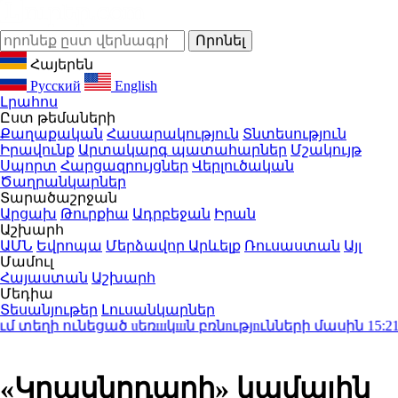
Հայերեն
Русский
English
Լրահոս
Ըստ թեմաների
Քաղաքական
Հասարակություն
Տնտեսություն
Իրավունք
Արտակարգ պատահարներ
Մշակույթ
Սպորտ
Հարցազրույցներ
Վերլուծական
Ծաղրանկարներ
Տարածաշրջան
Արցախ
Թուրքիա
Ադրբեջան
Իրան
Աշխարհ
ԱՄՆ
Եվրոպա
Մերձավոր Արևելք
Ռուսաստան
Այլ
Մամուլ
Հայաստան
Աշխարհ
Մեդիա
Տեսանյութեր
Լուսանկարներ
ղի ունեցած uեռшկшն բռնnւթյnւնների մասին
15:21
Փաշ
«Կրասնոդարի» կամային