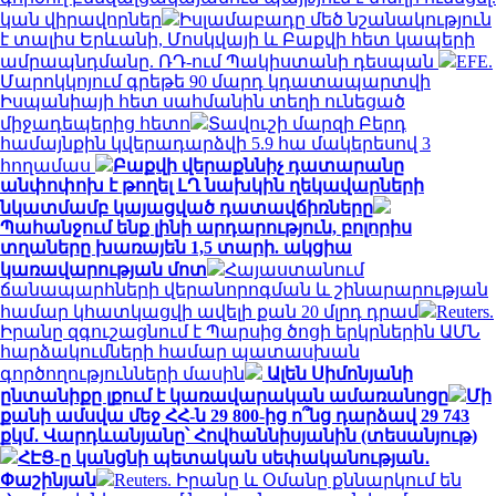
կան վիրավորներ
Իսլամաբադը մեծ նշանակություն
է տալիս Երևանի, Մոսկվայի և Բաքվի հետ կապերի
ամրապնդմանը. ՌԴ-ում Պակիստանի դեսպան
EFE.
Մարոկկոյում գրեթե 90 մարդ կդատապարտվի
Իսպանիայի հետ սահմանին տեղի ունեցած
միջադեպերից հետո
Տավուշի մարզի Բերդ
համայնքին կվերադարձվի 5.9 հա մակերեսով 3
հողամաս
Բաքվի վերաքննիչ դատարանը
անփոփոխ է թողել ԼՂ նախկին ղեկավարների
նկատմամբ կայացված դատավճիռները
Պահանջում ենք լինի արդարություն, բոլորիս
տղաները խառայեն 1,5 տարի. ակցիա
կառավարության մոտ
Հայաստանում
ճանապարհների վերանորոգման և շինարարության
համար կհատկացվի ավելի քան 20 մլրդ դրամ
Reuters.
Իրանը զգուշացնում է Պարսից ծոցի երկրներին ԱՄՆ
հարձակումների համար պատասխան
գործողությունների մասին
Ալեն Սիմոնյանի
ընտանիքը լքում է կառավարական ամառանոցը
Մի
քանի ամսվա մեջ ՀՀ-ն 29 800-ից ո՞նց դարձավ 29 743
քկմ․ Վարդևանյանը՝ Հովհաննիսյանին (տեսանյութ)
ՀԷՑ-ը կանցնի պետական սեփականության․
Փաշինյան
Reuters. Իրանը և Օմանը քննարկում են