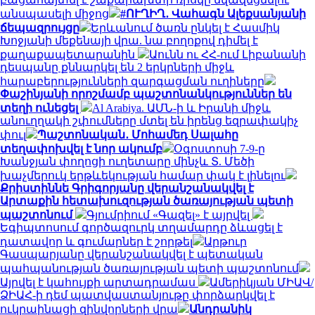
անսպասելի միջոց
#ՈՒՂԻՂ․ Վահագն Ալեքսանյանի
ճեպազրույցը
Երևանում ծառն ընկել է Հասմիկ
Խոջյանի մեքենայի վրա. նա բողոքով դիմել է
քաղաքապետարանին
Աունն ու ՀՀ-ում Լիբանանի
դեսպանը քննարկել են 2 երկրների միջև
հարաբերությունների զարգացման ուղիները
Փաշինյանի որոշմամբ պաշտոնանկություններ են
տեղի ունեցել
Al Arabiya. ԱՄՆ-ի և Իրանի միջև
անուղղակի շփումները մտել են իրենց եզրափակիչ
փուլ
Պաշտոնական․ Մոհամեդ Սալահը
տեղափոխվել է նոր ակումբ
Օգոստոսի 7-9-ը
Խանջյան փողոցի ուղետարը մինչև Տ. Մեծի
խաչմերուկ երթևեկության համար փակ է լինելու
Քրիստիննե Գրիգորյանը վերանշանակվել է
Արտաքին հետախուզության ծառայության պետի
պաշտոնում
Գյումրիում «Գազել» է այրվել
Եգիպտոսում գործազուրկ տղամարդը ձևացել է
դատավոր և գումարներ է շորթել
Արթուր
Գասպարյանը վերանշանակվել է պետական
պահպանության ծառայության պետի պաշտոնում
Այրվել է կահույքի արտադրամաս
Ամերիկյան ՄԻԱՎ/
ՁԻԱՀ-ի դեմ պատվաստանյութը փորձարկվել է
ուկրաինացի զինվորների վրա
Անդրանիկ