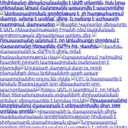
Սիմոնյանը վերանշանակվել է ԱԱԾ տնօրեն, իսկ նրա
տեղակալ Արամ Հակոբյանն ազատվել է պաշտոնից
Ատեստավորման գործընթաց է, չի հաղթահարում
մարդը, պետք է ասենք՝ վերջ, էլ չպետք է աշխատի
դպրոցում. վարչապետ
Թաքեր Կարլսոնը մեղադրել
է ԱՄՆ ղեկավարությանը Իրանի դեմ ռազմական
գործողության վերաբերյալ ստելու մեջ
Ռուսաստանը պնդում է, որ Արևմուտքը փորձում է
Հայաստանը հեռացնել ՀԱՊԿ-ից․ Վասիլև
Վասիլև․
Հայաստանի և ՀԱՊԿ-ի միջև որևէ
հակամարտություն չկա
Հայաստանում շահումով
խաղերի ոլորտի կարգավորման օպերատոր է
ընտրվել
Մոսկվայի մարզում մայր ու որդի
ընտանիքի մյուս երեխաների աչքի առաջ
պատուհանից դուրս են ընկել
UFC-ն հաստատել է
Արման Ծառուկյանի նոր մենամարտի օրը.
պաշտոնական
Politico. ԱՄՆ-ը կարծում է, որ Կիևի
հետ հետախուզական տվյալների փոխանակման
տեմպը վերադարձել է նորմալ հունի
Ռուսաստանից
Ադրբեջանով Հայաստան է տեղափոխվել մոտ 1000
տոննա ցորեն
Վրաստանի և Հայաստանի միջև
ռազմավարական գործընկերությունը հիմնված է
փոխադարձ վստահության վրա
Նորապատում
գործող բենզալցակայանում պայթյուն է տեղի ունեցել.