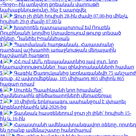
«Գոջո»-ին առնչվող քրեական վարույթի
նախաքննությունը. ինչ է պարզվել
1
Ջուր չի լինի հուլիսի 28-ին ժամը 07.00-ից մինչև
հուլիսի 29-ը ժամը 07.00-ն
2
Խստորեն դատապարտում եմ Ռուբեն
Ռուբինյանի կողմից Ստամբուլում թուրք տեսած
լինելը. Դանիել Իոաննիսյան
3
Պատմական հաղթանակ․ Հայաստանը
դարձավ աշխարհի առաջնության մեդալային
հաշվարկի հաղթող
4
ՀՀ-ում ԱՄՆ դեսպանատնից լավ լուր․ նոր
հնարավորություններ՝ հայ զինվորականների համար
5
Գագիկ Ծառուկյանից կբռնագանձվի 75 անշարժ
գույք, 42 ավտոմեքենա, 105 միլիարդ 865 միլիոն 865
հազար դրամ
6
Սուրեն Պապիկյանի նոր հրամանը՝
ժամկետային զինծառայողների վերաբերյալ
7
10 միլիոն երկրպագու պահանջում է վտարել
Արգենտինային ԱԱ-2026-ից
8
Տասնյակ հասցեներում ջուր չի լինի՝ հուլիսի 15-
ին և 16-ին
9
Հայաստանի ամենավտանգավոր օձերը. որտեղ
են դրանք ամենաշատը հանդիպում