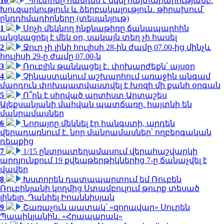
10
Պուտինը հանդես է եկել հայտարարությամբ.
Խուզարկություն և ձերբակալություն․ թիրախում՝
ընդդիմադիրները (տեսանյութ)
1
Սոչի մեկնող ինքնաթիռը ճանապարհին
անցկացրել է մեկ օր, սակայն տեղ չի հասել
2
Ջուր չի լինի հուլիսի 28-ին ժամը 07.00-ից մինչև
հուլիսի 29-ը ժամը 07.00-ն
3
Ռուբլին թանկացել է․ փոխարժեքն՝ այսօր
4
Չինաստանում աշխարհում առաջին անգամ
մարդուն փոխպատվաստվել է խոզի մի քանի օրգան
5
Ո՞րն է սիրված արտիստ Արտաշես
Ալեքսանյանի մահվան պատճառը. հայտնի են
մանրամասներ
6
Նորայրը մեկնել էր հանգստի, արդեն
վերադառնում է. նոր մանրամասներ՝ ողբերգական
դեպքից
7
1/15 ընտրատեղամասում վերահաշվարկի
արդյունքում 19 քվեաթերթիկներից 7-ը ճանաչվել է
վավեր
8
Խստորեն դատապարտում եմ Ռուբեն
Ռուբինյանի կողմից Ստամբուլում թուրք տեսած
լինելը. Դանիել Իոաննիսյան
9
Շառաչուն ապտակ՝ «զորավար» Սուրեն
Պապիկյանին․ «Հրապարակ»