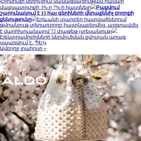
Հորմուզի նեղուցում նավագնացության համար
մաքսատուրքի 3%-ը 7%-ի հասցնելը
Բաքվում
շարունակում է 15 հայ գերիների վերաքննիչ բողոքի
քննությունը
Երևանի տարբեր հատվածներում
թմրանյութ տեղադրողը հայտնաբերվեց. առգրավվել
է մարիխուանայով 72 փաթեթ (տեսանյութ)
Էլեկտրամոբիլների ներմուծման քվոտան արագ
սպառվում է․ ՊԵԿ
Ամբողջ լրահոսը »