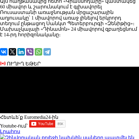
​Այս հաղթանակից հետո «Կրասնոդարը» վաստակեց
60 միավոր և շարունակում է գլխավորել
Ռուսաստանի առաջնության մրցաշարային
աղյուսակը՝ 1 միավորով առաջ լինելով երկրորդ
տեղում ընթացող Սանկտ Պետերբուրգի «Զենիթից»։
Մախաչկալայի «Դինամոն» 24 միավորով զբաղեցնում
է 14-րդ հորիզոնականը։
ՈՒՂԻՂ ԵԹԵՐ
Հետևե՛ք Euromedia24-ին
Youtube-ում`
Լրահոս
Զինվորական քոլեջի նախկին սաները պատմել են