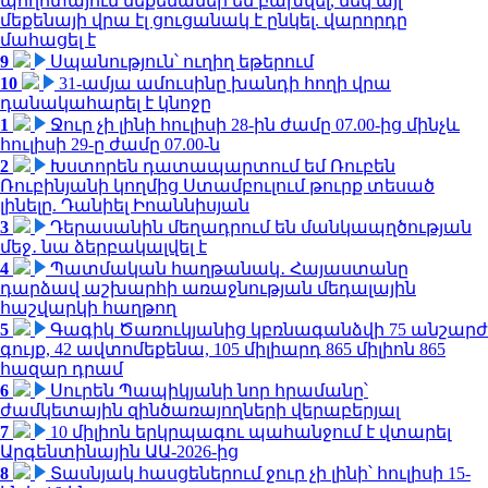
պողոտայում մեքենաներ են բախվել, մեկ այլ
մեքենայի վրա էլ ցուցանակ է ընկել. վարորդը
մահացել է
9
Սպանություն՝ ուղիղ եթերում
10
31-ամյա ամուսինը խանդի հողի վրա
դանակահարել է կնոջը
1
Ջուր չի լինի հուլիսի 28-ին ժամը 07.00-ից մինչև
հուլիսի 29-ը ժամը 07.00-ն
2
Խստորեն դատապարտում եմ Ռուբեն
Ռուբինյանի կողմից Ստամբուլում թուրք տեսած
լինելը. Դանիել Իոաննիսյան
3
Դերասանին մեղադրում են մանկապղծության
մեջ․ նա ձերբակալվել է
4
Պատմական հաղթանակ․ Հայաստանը
դարձավ աշխարհի առաջնության մեդալային
հաշվարկի հաղթող
5
Գագիկ Ծառուկյանից կբռնագանձվի 75 անշարժ
գույք, 42 ավտոմեքենա, 105 միլիարդ 865 միլիոն 865
հազար դրամ
6
Սուրեն Պապիկյանի նոր հրամանը՝
ժամկետային զինծառայողների վերաբերյալ
7
10 միլիոն երկրպագու պահանջում է վտարել
Արգենտինային ԱԱ-2026-ից
8
Տասնյակ հասցեներում ջուր չի լինի՝ հուլիսի 15-