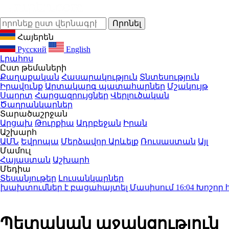
Հայերեն
Русский
English
Լրահոս
Ըստ թեմաների
Քաղաքական
Հասարակություն
Տնտեսություն
Իրավունք
Արտակարգ պատահարներ
Մշակույթ
Սպորտ
Հարցազրույցներ
Վերլուծական
Ծաղրանկարներ
Տարածաշրջան
Արցախ
Թուրքիա
Ադրբեջան
Իրան
Աշխարհ
ԱՄՆ
Եվրոպա
Մերձավոր Արևելք
Ռուսաստան
Այլ
Մամուլ
Հայաստան
Աշխարհ
Մեդիա
Տեսանյութեր
Լուսանկարներ
ախտումներ է բացահայտել Մասիսում
16:04
Խոշոր հրդե
Պետական աջակցություն