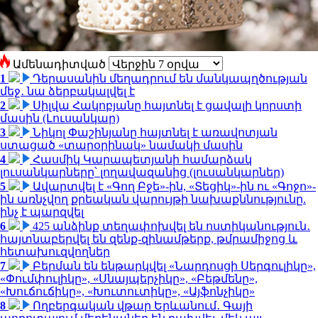
Ամենադիտված
1
Դերասանին մեղադրում են մանկապղծության
մեջ․ նա ձերբակալվել է
2
Սիլվա Հակոբյանը հայտնել է ցավալի կորստի
մասին (Լուսանկար)
3
Նիկոլ Փաշինյանը հայտնել է առավոտյան
ստացած «տարօրինակ» նամակի մասին
4
Հասմիկ Կարապետյանի համարձակ
լուսանկարները՝ լողավազանից (լուսանկարներ)
5
Ավարտվել է «Գող Բջե»-ին, «Տեցիկ»-ին ու «Գոջո»-
ին առնչվող քրեական վարույթի նախաքննությունը.
ինչ է պարզվել
6
425 անձինք տեղափոխվել են ոստիկանություն․
հայտնաբերվել են զենք-զինամթերք, թմրամիջոց և
հետախուզվողներ
7
Բերման են ենթարկվել «Նարդոսցի Սերգուլիկը»,
«Փումփուլիկը», «Սնայպերչիկը», «Բեթմենը»,
«Խուճուճիկը», «Խուտուտիկը», «Այֆոնչիկը»
8
Ողբերգական վթար Երևանում․ Գայի