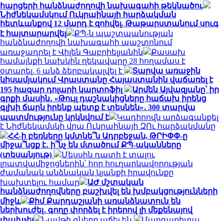
հարցերի հանձնաժողովի նախագահի թեկնածու
Նիժնեկամսկում Ուկրաինայի հարձակման
հետևանքով 12 մարդ է զոհվել. Թաթարստանում սուգ
է հայտարարվել
ՔՊ-ն պաշտպանության
հանձնաժողովի նախագահի պաշտոնում
առաջադրել է Վիլեն Գաբրիելյանին
Քասախ
համայնքի նախկին ղեկավարը 28 հողամաս է
օտարել. 6 անձ ձերբակալվել է
Տարվա առաջին
կիսամյակում Վրաստանը Հայաստանին վաճառել է
195 հազար դոլարի կարտոֆիլ
Արմեն Այվազյանը՝ իր
գրքի մասին․ «Թույլ դաշնակիցները հաճախ իրենց
գլխի ճարն իրենք պետք է տեսնեն»․ 300 տարվա
պատմությունը կրկնվում է
Կադիրովն արձագանքել
է Նիժնեկամսկի վրա Ուկրաինայի ԶՈւ հարձակմանը
ՀՀ-ի բեռները կմտնե՞ն Ադրբեջան, ԹՐԻՓՓ-ը
միջա՞նցք է․ ի՞նչ են մտածում ՔՊ-ականները
(տեսանյութ)
Մեսսին դատի է տալու
լրատվամիջոցներին՝ հոր հուղարկավորության
ժամանակ անձնական կյանքի իրավունքը
խախտելու համար
ԱԺ մշտական
հանձնաժողովները բաշխվել են խմբակցությունների
միջև
Քիմ Քարդաշյանի առանձնատուն են
ներխուժել․ գողը փորձել է իրերով լի մեքենայով
փախչել
Նավթի գները աճել են
Մարգարիտա