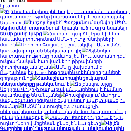
Youtube-ում`
Լրահոս
95,5 հա համայնքային հողերի օտարման հետքերով․
դատախազությունը խախտումներ է բացահայտել
Մասիսում
Խոշոր հրդեհ՝ Պռոշյանում գտնվող ՍՊԸ-
ներից մեկի տարածքում. կրակն ու ծուխը տեսանելի
են մի քանի կմ-ից
Հայտնի է դարձել Իրանի հետ
հակամարտությունում ԱՄՆ-ի լուրջ խնդիրների
մասին
Սրբուհի Գալյանը նշանակվել է ԱԺ-ում ՀՀ
կառավարության ներկայացուցիչ
Զելենսկու
հայտարարությունը համարել են Ռուսաստանի դեմ
ուկրաինական հարվածների թիրախների
փոփոխության նշան
ԱՄՆ-ը վախենում է
Ուկրաինայից Patriot հրթիռային տեխնոլոգիաների
գողությունից
Համաշխարհային շուկայում
սննդամթերքը թանկանում է
Զելենսկու այցը
Սերբիա Վուչիչի քաղաքական կարիերայի համար
սպառնալիք են անվանել
Բրազիլիայում մարդու
մազն օգտագործվում է օվկիանոսը պաշտպանելու
համար
ՍԱՏՄ-ն ստուգել է 237 առաքիչի․
սննդամթերք տեղափոխողների մոտ խախտումներ
չեն արձանագրվել
Սանկտ Պետերբուրգում երկու
ուղևորներով մեքենան ընկել է Նևա գետը
Վիլեն
Գաբրիելյանը՝ Պաշտպանության և անվտանգային