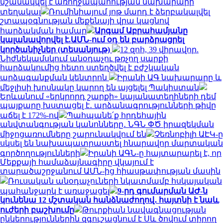
նշանակվել է առողջապահության նախարարի
տեղակալ
Ռումինիայում յոթ մարդ է ձերբակալվել
շտապօգնության մեքենայի վրա կացնով
հարձակման համար
Արգամ Աբրահամյանը
կալանավորվել է.ԱՄՆ-ում օդ են բարձրացրել
կործանիչներ (տեսանյութ)
12 զոհ, 39 վիրավոր.
Նիժնեկամսկում անօդաչու թռչող սարքի
հարձակումից հետո ստեղծվել է բժշկական
արձագանքման կենտրոն
Իրանի ԱԳ նախարարը և
մեջլիսի խոսնակը կարող են այցելել Պակիստան
Երևանում «երկրորդ շարքի» կայանատեղիների դեմ
պայքարը խստացել է․ արձանագրությունների թիվը
աճել է 172%-ով
Պահպանե՛ք հրդեհային
անվտանգության կանոնները․ ՆԳՆ ՓԾ իրազեկման
միջոցառումները շարունակվում են
Չեռնոբիլի ԱԷԿ-ը
սկսել են նախապատրաստել հնարավոր մարտական
գործողությունների
Իրանի ԱԳՆ-ը հայտարարել է, որ
Մեքքայի համաձայնագիրը վկայում է
տարածաշրջանում ԱՄՆ-ից հիասթափության մասին
Ռուսական անօդաչուների նկատմամբ հսկայական
պահանջարկ է առաջացել
9-րդ գումարման ԱԺ-ն
կունենա 12 մշտական հանձնաժողով․ հայտնի է նաև
ուժերի բաշխումը
Թուրքիան նավագնացության
ընկերություններին զգուշացնում է Սև ծովում տիրող