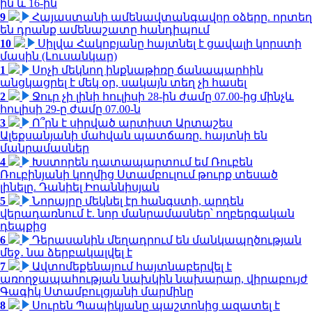
ին և 16-ին
9
Հայաստանի ամենավտանգավոր օձերը. որտեղ
են դրանք ամենաշատը հանդիպում
10
Սիլվա Հակոբյանը հայտնել է ցավալի կորստի
մասին (Լուսանկար)
1
Սոչի մեկնող ինքնաթիռը ճանապարհին
անցկացրել է մեկ օր, սակայն տեղ չի հասել
2
Ջուր չի լինի հուլիսի 28-ին ժամը 07.00-ից մինչև
հուլիսի 29-ը ժամը 07.00-ն
3
Ո՞րն է սիրված արտիստ Արտաշես
Ալեքսանյանի մահվան պատճառը. հայտնի են
մանրամասներ
4
Խստորեն դատապարտում եմ Ռուբեն
Ռուբինյանի կողմից Ստամբուլում թուրք տեսած
լինելը. Դանիել Իոաննիսյան
5
Նորայրը մեկնել էր հանգստի, արդեն
վերադառնում է. նոր մանրամասներ՝ ողբերգական
դեպքից
6
Դերասանին մեղադրում են մանկապղծության
մեջ․ նա ձերբակալվել է
7
Ավտոմեքենայում հայտնաբերվել է
առողջապահության նախկին նախարար, վիրաբույժ
Գագիկ Ստամբուլցյանի մարմինը
8
Սուրեն Պապիկյանը պաշտոնից ազատել է