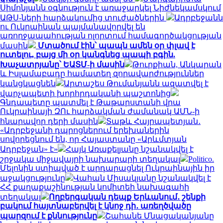
Սիմոնյանն օգնություն է առաջարկել Նիժնեկամսկում
ԱԹՍ-ների հարձակումից տուժածներին
Ադրբեջանն
ու Ուկրաինան պայմանավորվել են
առողջապահության ոլորտում համագործակցության
մասին
Մտածում էին՝ պապն ամեն օր փլավ է
ուտելու, բայց մի օր կանգնեց պապի բգին.
Խաչատրյանը՝ ԵԱՏՄ-ի մասին
Թուրքիան, Անկարան
և Իսլամաբադը համատեղ զորավարժություններ
կանցկացնեն
Արտաշես Թումանյանն ազատվել է
վարչապետի խորհրդականի պաշտոնից
Գնդապետը պատմել է Թաթարստանի վրա
Ուկրաինայի ԶՈւ հարձակման ժամանակ ԱՄՆ-ի
հնարավոր դերի մասին
Տաթև Հայրապետյան․
«Ադրբեջանի դպրոցներում երեխաներին
սովորեցնում են, որ Հայաստանը «Արևմտյան
Ադրբեջան» է»
Հայկ Առաքելյանը նշանակվել է
շրջակա միջավայրի նախարարի տեղակալ
Politico.
Մելոնին ստիպված է արդարացնել Ուկրաինային իր
աջակցությունը
Վահան Միսակյանը նշանակվել է
ՀՀ քաղաքաշինության կոմիտեի նախագահի
տեղակալ
Ողբերգական դեպք Երևանում․ շենքի
բակում հայտնաբերվել է կնոջ դի․ առեղծվածը
պարզում է քննությունը
Շահանե Մնացականյանը