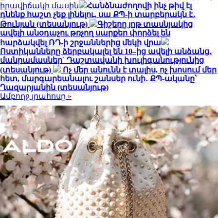
իրավիճակի մասին
Հանձնաժողովի ինչ թիվ էլ
դնենք հաշտ չեք լինելու, սա ՔՊ-ի տարբերակն է․
Թունյան (տեսանյութ)
Գիշերը յոթ տասնյակից
ավելի անօդաչու թռչող սարքեր փորձել են
հարձակվել ՌԴ-ի շրջաններից մեկի վրա
Ոստիկանները ձերբակալել են 10–ից ավելի անձանց․
մանրամասներ` Դաշտավանի խուլիգանությունից
(տեսանյութ)
Ոչ մեր անունն է տալիս, ոչ խոսում մեր
հետ, մարգարեանալու շանսեր ունի․ ՔՊ-ականը՝
Ղազարյանին (տեսանյութ)
Ամբողջ լրահոսը »