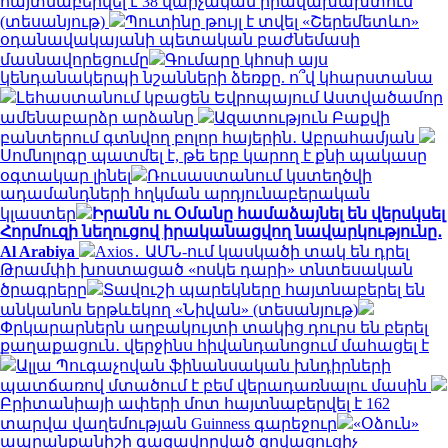
հայտնաբերվել է 38 վարչական իրավախախտում
(տեսանյութ)
Պուտինը թույլ է տվել «Շերեմետևո»
օդանավակայանի պետական բաժնեմասի
մասնավորեցումը
Գումարը կհոսի այս
կենդանակերպի նշանների ձեռքը. ո՞վ կհարստանա
Լեհաստանում կբացեն Եվրոպայում Աստվածամոր
ամենաբարձր արձանը
Ազատություն Բաքվի
բանտերում գտնվող բոլոր հայերին․ Աբրահամյան
Սոմնոլոգը պատմել է, թե երբ կարող է քնի պակասը
օգտակար լինել
Ռուսաստանում կստեղծվի
ադամանդների հղկման արդյունաբերական
կլաստեր
Իրանն ու Օմանը համաձայնել են վերսկսել
Հորմուզի նեղուցով իրականացվող նավարկությունը․
Al Arabiya
Axios․ ԱՄՆ-ում կասկածի տակ են դրել
Թրամփի խոստացած «ոսկե դարի» տնտեսական
ծրագրերը
Տավուշի պարեկները հայտնաբերել են
անկանոն երթևեկող «Նիվան» (տեսանյութ)
Փրկարարներն աղբակույտի տակից դուրս են բերել
քաղաքացուն․ վերջինս հիվանդանոցում մահացել է
Ալլա Պուգաչովան ֆինանսական խնդիրների
պատճառով մտածում է բեմ վերադառնալու մասին
Բրիտանիայի ափերի մոտ հայտնաբերվել է 162
տարվա վաղեմության Guinness գարեջուր
«Օձուն»
ապրանքանիշի գազավորված զովացուցիչ