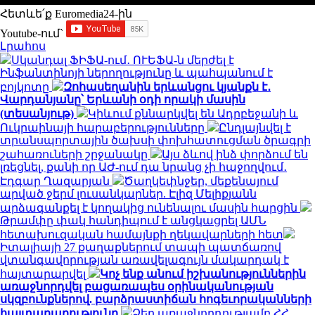
Հետևե՛ք Euromedia24-ին
Youtube-ում`
Լրահոս
Սկանդալ ՖԻՖԱ-ում․ ՈՒԵՖԱ-ն մերժել է
Ինֆանտինոյի ներողությունը և պահպանում է
բոյկոտը
Զոհասեղանին երևանցու կյանքն է․
Վարդանյանը՝ Երևանի օդի որակի մասին
(տեսանյութ)
Կիևում քննարկվել են Ադրբեջանի և
Ուկրաինայի հարաբերությունները
Ընդլայնվել է
տրանսպորտային ծախսի փոխհատուցման ծրագրի
շահառուների շրջանակը
Այս ձևով ինձ փորձում են
լռեցնել, քանի որ ԱԺ-ում դա նրանց չի հաջողվում․
Էդգար Ղազարյան
Ծաղկեփնջեր, մեքենայում
արված ջերմ լուսանկարներ. Էլիզ Մելիքյանն
արձագանքել է կողակից ունենալու մասին հարցին
Թրամփը փակ հանդիպում է անցկացրել ԱՄՆ
հետախուզական համայնքի ղեկավարների հետ
Իտալիայի 27 քաղաքներում տապի պատճառով
վտանգավորության առավելագույն մակարդակ է
հայտարարվել
Կոչ ենք անում իշխանություններին
առաջնորդվել բացառապես օրինականության
սկզբունքներով. բարձրաստիճան հոգեւորականների
հայտարարությունը
Ձեր առաջնորդությամբ ՀՀ