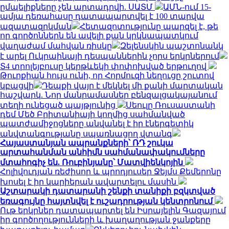
ըմպելիքները չեն արտադրվի. ՍԱՏՄ
ԱՄՆ-ում 15-
ամյա դեռահասը դատապարտվել է 100 տարվա
ազատազրկման
Հետազոտությունը պարզել է, թե
որ գործոններն են ավելի քան կրկնապատկում
վաղաժամ մահվան ռիսկը
Զելենսկին պաշտոնանկ
է արել Ուկրաինայի դեսպաններին չորս երկրներում
Տ4 տրոլեյբուսը կերթևեկի փոփոխված երթուղով
Թուրքիան հույս ունի, որ Հորմուզի նեղուցը շուտով
կբացվի
Դեպքի վայր է մեկնել մի քանի մարտական
հաշվարկ. Նոր մանրամասներ բենզալցակայանում
տեղի ունեցած պայթյունից
Սեուլը Ռուսաստանի
դեմ Մեծ Բրիտանիայի կողմից սահմանված
պատժամիջոցները անվանել է իր էներգետիկ
անվտանգությանը սպառնացող վտանգ
Հայաստանյան ապրանքների՝ ՌԴ շուկա
արտահանման անհիմն սահմանափակումները
մտահոգիչ են. Ռուբինյանը՝ Մատվիենկոյին
Հոլիվուդյան ռեժիսոր և պրոդյուսեր Ջեյմս Քեմերոնը
խոսել է իր կարիերան ավարտելու մասին
Աշտարակի դատարանի շենքի տանիքի բզկտված
եռագույնը հայտնվել է ուշադրության կենտրոնում
Ութ երկրներ դատապարտել են Իսրայելին Գազայում
իր գործողությունների և խաղաղության ջանքերը