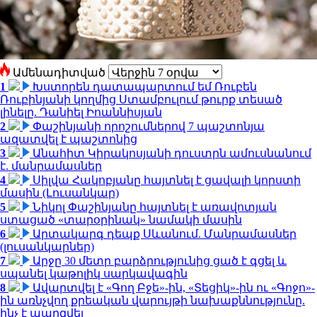
Ամենադիտված
1
Խստորեն դատապարտում եմ Ռուբեն
Ռուբինյանի կողմից Ստամբուլում թուրք տեսած
լինելը. Դանիել Իոաննիսյան
2
Փաշինյանի որոշումներով 7 պաշտոնյա
ազատվել է պաշտոնից
3
Անահիտ Կիրակոսյանի դուստրն ամուսնանում
է. մանրամասներ
4
Սիլվա Հակոբյանը հայտնել է ցավալի կորստի
մասին (Լուսանկար)
5
Նիկոլ Փաշինյանը հայտնել է առավոտյան
ստացած «տարօրինակ» նամակի մասին
6
Արտակարգ դեպք Սևանում. Մանրամասներ
(լուսանկարներ)
7
Արջը 30 մետր բարձրությունից ցած է գցել և
սպանել կաթոլիկ սարկավագին
8
Ավարտվել է «Գող Բջե»-ին, «Տեցիկ»-ին ու «Գոջո»-
ին առնչվող քրեական վարույթի նախաքննությունը.
ինչ է պարզվել