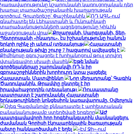
Կառավարությունը կշարունակի կառուցողական դեր
խաղալ տարածաշրջանային խաղաղության
գործում. Գուտերեշը՝ Փաշինյանին
ՌԴ ԱԳՆ-ում
գնահատել են Լեհաստանի և Ուկրաինայի
տարաձայնությունների ազդեցությունը Կիևին
աջակցության վրա
Քոչարյանի, Սարգսյանի, Տեր-
Պետրոսյանի «ինադու». էս իշխանությունը հանուն
երկրի ոչինչ չի անում (տեսանյութ)
Հայաստանի
բնակչության թիվը շուրջ 7 հազարով ավելացել է
Քիմիկոսը զգուշացրել է խոհանոցում թույլ տրվող
վտանգավոր սխալի մասին
Եթե նման
գործելակերպը շարունակվի ՌԴ-ն իր
զբոսաշրջիկներին խորհուրդ կտա չայցելել
Հայաստան. Մատվիենկո
Նոր մեղադրանք՝ Գագիկ
Ծառուկյանին. Թրամփը ընտրել է իր
իրավահաջորդին (տեսանյութ)
Ռուսաստանը
պատրաստ է շարունակել Հայաստանի
երկաթուղիների կոնցեսիոն կառավարումը. Օվերչուկ
Օլեգ Գազմանովը քննադատել է արհեստական
բանականությամբ ստեղծված երգերը
ԱԺ
պատգամավորի հոր հոգեհանգստին մասնակցելու
ժամանակ Գորիսի էկոպարեկային ծառայության
պետը հանկարծամահ է եղել
«Էմ Ջի»-ում