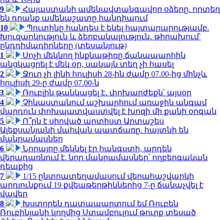
9
Հայաստանի ամենավտանգավոր օձերը. որտեղ
են դրանք ամենաշատը հանդիպում
10
Պուտինը հանդես է եկել հայտարարությամբ.
Խուզարկություն և ձերբակալություն․ թիրախում՝
ընդդիմադիրները (տեսանյութ)
1
Սոչի մեկնող ինքնաթիռը ճանապարհին
անցկացրել է մեկ օր, սակայն տեղ չի հասել
2
Ջուր չի լինի հուլիսի 28-ին ժամը 07.00-ից մինչև
հուլիսի 29-ը ժամը 07.00-ն
3
Ռուբլին թանկացել է․ փոխարժեքն՝ այսօր
4
Չինաստանում աշխարհում առաջին անգամ
մարդուն փոխպատվաստվել է խոզի մի քանի օրգան
5
Ո՞րն է սիրված արտիստ Արտաշես
Ալեքսանյանի մահվան պատճառը. հայտնի են
մանրամասներ
6
Նորայրը մեկնել էր հանգստի, արդեն
վերադառնում է. նոր մանրամասներ՝ ողբերգական
դեպքից
7
1/15 ընտրատեղամասում վերահաշվարկի
արդյունքում 19 քվեաթերթիկներից 7-ը ճանաչվել է
վավեր
8
Խստորեն դատապարտում եմ Ռուբեն
Ռուբինյանի կողմից Ստամբուլում թուրք տեսած