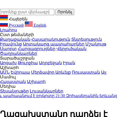
Հայերեն
Русский
English
Լրահոս
Ըստ թեմաների
Քաղաքական
Հասարակություն
Տնտեսություն
Իրավունք
Արտակարգ պատահարներ
Մշակույթ
Սպորտ
Հարցազրույցներ
Վերլուծական
Ծաղրանկարներ
Տարածաշրջան
Արցախ
Թուրքիա
Ադրբեջան
Իրան
Աշխարհ
ԱՄՆ
Եվրոպա
Մերձավոր Արևելք
Ռուսաստան
Այլ
Մամուլ
Հայաստան
Աշխարհ
Մեդիա
Տեսանյութեր
Լուսանկարներ
պահպանում է բոյկոտը
21:30
Զոհասեղանին երևանցու կյ
Ղազախստանը դարձել է