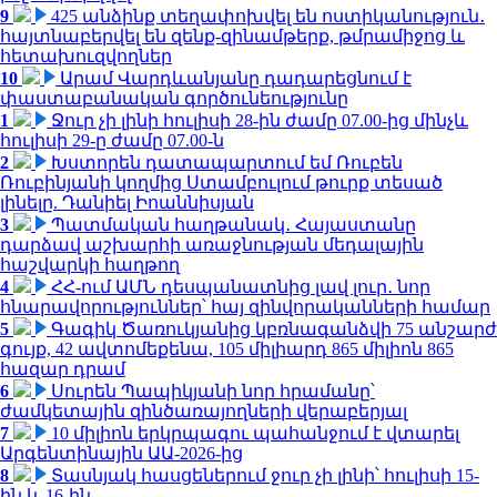
9
425 անձինք տեղափոխվել են ոստիկանություն․
հայտնաբերվել են զենք-զինամթերք, թմրամիջոց և
հետախուզվողներ
10
Արամ Վարդևանյանը դադարեցնում է
փաստաբանական գործունեությունը
1
Ջուր չի լինի հուլիսի 28-ին ժամը 07.00-ից մինչև
հուլիսի 29-ը ժամը 07.00-ն
2
Խստորեն դատապարտում եմ Ռուբեն
Ռուբինյանի կողմից Ստամբուլում թուրք տեսած
լինելը. Դանիել Իոաննիսյան
3
Պատմական հաղթանակ․ Հայաստանը
դարձավ աշխարհի առաջնության մեդալային
հաշվարկի հաղթող
4
ՀՀ-ում ԱՄՆ դեսպանատնից լավ լուր․ նոր
հնարավորություններ՝ հայ զինվորականների համար
5
Գագիկ Ծառուկյանից կբռնագանձվի 75 անշարժ
գույք, 42 ավտոմեքենա, 105 միլիարդ 865 միլիոն 865
հազար դրամ
6
Սուրեն Պապիկյանի նոր հրամանը՝
ժամկետային զինծառայողների վերաբերյալ
7
10 միլիոն երկրպագու պահանջում է վտարել
Արգենտինային ԱԱ-2026-ից
8
Տասնյակ հասցեներում ջուր չի լինի՝ հուլիսի 15-
ին և 16-ին