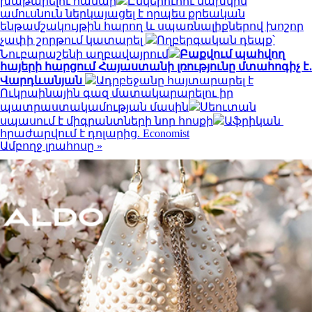
խաթարելու համար
Ընկերուհու նախկին
ամուսնուն ներկայացել է որպես քրեական
ենթամշակույթին հարող և սպառնալիքներով խոշոր
չափի շորթում կատարել
Ողբերգական դեպք՝
Նուբարաշենի աղբավայրում
Բաքվում պահվող
հայերի հարցում Հայաստանի լռությունը մտահոգիչ է․
Վարդևանյան
Ադրբեջանը հայտարարել է
Ուկրաինային գազ մատակարարելու իր
պատրաստակամության մասին
Սեուտան
սպասում է միգրանտների նոր հոսքի
Աֆրիկան ​​
հրաժարվում է դոլարից. Economist
Ամբողջ լրահոսը »