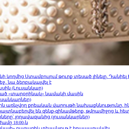
 կողմից Ստամբուլում թուրք տեսած լինելը. Դանիել
ջ․ նա ձերբակալվել է
ասին (Լուսանկար)
ացած «տարօրինակ» նամակի մասին
ւսանկարներ)
ո»-ին առնչվող քրեական վարույթի նախաքննությունը. ի
 հայտնաբերվել են զենք-զինամթերք, թմրամիջոց և հ
երը՝ լողավազանից (լուսանկարներ)
ժամը 18:00-ն
որկայի» բացառիկ տեսանյութ է հրապարակվել