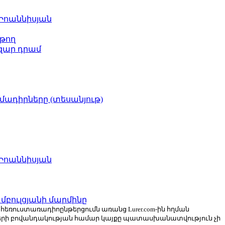
 Իոաննիսյան
թող
ազար դրամ
իմադիրները (տեսանյութ)
 Իոաննիսյան
բուլցյանի մարմինը
ն հեռուստառադիոընթերցումն առանց Lurer.com-ին հղման
ների բովանդակության համար կայքը պատասխանատվություն չի