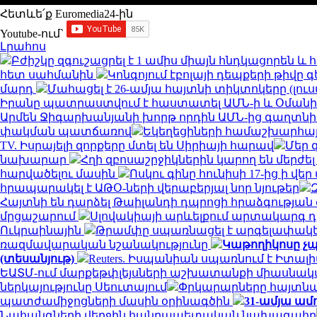
Հետևե՛ք Euromedia24-ին
Youtube-ում`
Լրահոս
Բժիշկը զգուշացրել է 1 ամիս միայն հնդկացորեն 
հետ սահմանին
Կոնգոյում էբոլայի դեպքերի թիվը գ
մարդ
Մահացել է 26-ամյա հայտնի տիկտոկերը (լու
Իրանը պատրաստվում է հաստատել ԱՄՆ-ի և Օման
Արմեն Ջիգարխանյանի խորթ որդին ԱՄՆ-ից գաղտնի
փակման պատճառով
Եկեղեցիների համաշխարհայ
TV. Իսրայելի զորքերը մտել են Սիրիայի հարավ
Մեր 
նախարար
Հղի զբոսաշրջիկներին կարող են մերժել
հարվածելու մասին
Ոսկու գինը հունիսի 17-ից ի վ
հրապարակել է ԱԹՕ-ների վերաբերյալ նոր նյութեր
Հայտնի են դարձել Թաիլանդի դպրոցի հրաձգությա
մրցաշարում
Սլովակիայի արևելքում արտակարգ դ
Ուկրաինային
Թրամփը սպառնացել է արգելափակել
ռազմավարական նշանակությունը
Կաթողիկոսը չպ
(տեսանյութ)
Reuters. Իսպանիան սպառնում է Իտ
ԵԱՏՄ-ում մարքեթփլեյսների աշխատանքի միասնակ
ներկայությունը Սեուտայում
Փրկարարները հայտնաբ
պատժամիջոցների մասին օրինագծին
31-ամյա ամ
Նահանգների վերջին հանրապետական ​​նախագահը