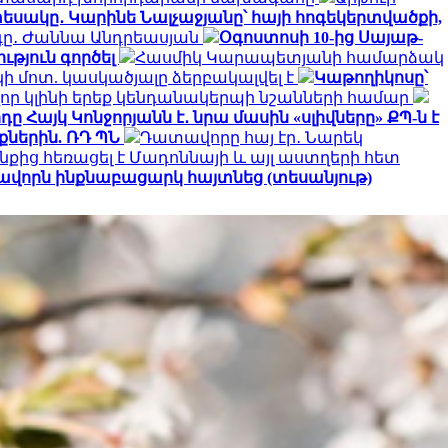
եսակը․ Կարինե Նալչաջյանը՝ հայի հոգեկերտվածքի,
րգը․ Ժաննա Անդրեասյան
Օգոստոսի 10-ից Սայաթ-
ւթյուն գործել
Հասմիկ Կարապետյանի համարձակ
 մոտ. կասկածյալը ձերբակալվել է
Կաթողիկոսը՝
որ կլինի երեք կենդանակերպի նշանների համար
ը Հայկ Կոնջորյանն է․ նրա մասին «սլիվները» ՔՊ-ն է
ներին. ՌԴ ՊՆ
Դատավորը հայ էր․ Նարեկ
նքից հեռացել է Մադոննայի և այլ աստղերի հետ
ավորն ինքնաբացարկ հայտնեց (տեսանյութ)