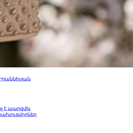
 Իոաննիսյան
նչ է պարզվել
ետախուզվողներ