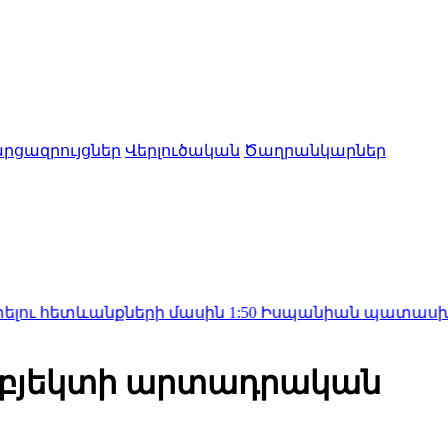
րցազրույցներ
Վերլուծական
Ծաղրանկարներ
ետևանքների մասին
1:50
Իսպանիան պատասխան միջոցն
 օբյեկտի արտադրական