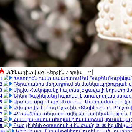
Ամենադիտված
1
Խստորեն դատապարտում եմ Ռուբեն Ռուբինյանի
2
Դերասանին մեղադրում են մանկապղծության մե
3
Սիլվա Հակոբյանը հայտնել է ցավալի կորստի մ
4
Նիկոլ Փաշինյանը հայտնել է առավոտյան ստ
5
Արտակարգ դեպք Սևանում. Մանրամասներ (լո
6
Ավարտվել է «Գող Բջե»-ին, «Տեցիկ»-ին ու «Գոջ
7
425 անձինք տեղափոխվել են ոստիկանություն․
8
Հասմիկ Կարապետյանի համարձակ լուսանկարն
9
Գազ չի լինի օգոստոսի 4-ին ժամը 09:00-ից մինչև 
10
Կիլիկիայում կրակոցներով ուղեկցված «ռազբ