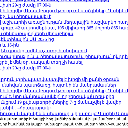
ւլիսի 29-ը ժամը 07.00-ն
 կողմից Ստամբուլում թուրք տեսած լինելը. Դանիել
ջ․ նա ձերբակալվել է
աշխարհի առաջնության մեդալային հաշվարկի հաղ
ւյք, 42 ավտոմեքենա, 105 միլիարդ 865 միլիոն 865 հ
 զինծառայողների վերաբերյալ
ենտինային ԱԱ-2026-ից
 և 16-ին
 են դրանք ամենաշատը հանդիպում
ւզարկություն և ձերբակալություն․ թիրախում՝ ընդդ
լ է մեկ օր, սակայն տեղ չի հասել
ւլիսի 29-ը ժամը 07.00-ն
րդուն փոխպատվաստվել է խոզի մի քանի օրգան
նի մահվան պատճառը. հայտնի են մանրամասներ
 կողմից Ստամբուլում թուրք տեսած լինելը. Դանիել
ում է. նոր մանրամասներ՝ ողբերգական դեպքից
քում 19 քվեաթերթիկներից 7-ը ճանաչվել է վավեր
կյանին․ «Հրապարակ»
հության նախկին նախարար, վիրաբույժ Գագիկ Ստամ
r.com-ին պարտադիր է: Կայքի հոդվածների մասնակի կամ ամբողջակա
է, որ համընկնեն կայքի խմբագրության տեսակետի հետ:Գովազդ