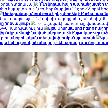
տնօրենի տեղակալ
Ո՞ւր կորավ հայի պահանջատեր տ
լի հպարտություն էր, երբ Բաքվում հնչեց ՀՀ օրհնե
Ստեփանավանում ռուս կինը փորձել է ինքնասպանո
նակահարություն՝ Մասիսի գազալցակայաններից մեկի
րը (տեսանյութ)
2026 թվականի օգոստոսը վտանգավ
․ ՆԳՆ ոստիկանություն
Ալեն Սիմոնյանից հետո հաջորդ
վել Ուկրաինայի նավահանգստային ենթակառուցվածք
ն ռուբլու անօրինական տեղափոխումը Հայաստան
Կյա
ոցել է զինվորական գնացքը.Վեհափառի գործով դատ