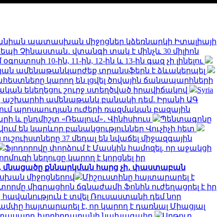
նիան պատասխան միջոցներ կձեռնարկի Իտալիայի
 դեպի Չինաստան․ վտանգի տակ է մինչև 30 միլիոն
ստոսի 10-ին, 11-ին, 12-ին և 13-ին գազ չի լինելու
թյան ամենաթանկարժեք տրանսֆերն է ձևակերպել
եստները կարող են լցվել ծովային ճանապարհների
կան եկեղեցու շուրջ ստեղծված իրավիճակով
Syria
երը աշխարհի ամենաթանկ բանակի դեմ. Իրանի ԱԳ
նում պրոսաուդյան ուժերի ռազմական բազային
արի և ընդմիշտ «Ռեալում»․ Վինիսիուս
Պենտագոնը
ում են կարևոր բանակցություններ Վուչիչի հետ
 ուշուիստները 37 մեդալ են նվաճել միջազգային
Ֆյոդորովը փորձում է Մասկին համոզել, որ աջակցի
որմուզի նեղուցը կարող է կորցնել իր
ջ, մնացածը քննարկման հարց չի․ փաստաբան
ասխան միջոցներով
Միշուստինը հայտարարել է
տորմը միգրացիոն ճգնաժամի ֆոնին ուժեղացրել է իր
հավանություն է տվել Ռուսաստանի դեմ նոր
ամփը հայտարարել է, որ կարող է դառնալ Միացյալ
երիտասարդ խորհրդարանի նախագահը
Արթուր