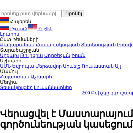
Հայերեն
Русский
English
Լրահոս
Ըստ թեմաների
Քաղաքական
Հասարակություն
Տնտեսություն
Իրավո
Տարածաշրջան
Արցախ
Թուրքիա
Ադրբեջան
Իրան
Աշխարհ
ԱՄՆ
Եվրոպա
Մերձավոր Արևելք
Ռուսաստան
Այլ
Մամուլ
Հայաստան
Աշխարհ
Մեդիա
Տեսանյութեր
Լուսանկարներ
2:00
Բժիշկը զգուշացրել է 1 ա
Վերացվել է Մաստարայում
գործունեության կասեցում