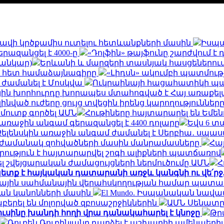
և հավի կրծքամիս ուտելու հետևանքների մասին
Իսպա
երազանցել է 4000-ը
«Դոլֆին» թայֆունը շարժվում է
սանկար)
Երևանի և մարզերի տասնյակ հասցեներում օգո
ի հետ համաձայնագիրը
«Լիդսն» ակումբի պատմու
 ժամանել է Մոսկվա
Ուկրաինայի հացահատիկի պահ
ին խորհուրդը խորապես մտահոգված է Հայ առաքելա
զինված ուժերը ցույց տվեցին իրենց կարողությունն
 մուտք գործել ԱՄՆ
Հութիները հայտարարել են Եմե
եր առաջին անգամ գերազանցել է 4400 դոլարը
Եվս 6 տ
Զելենսկին առաջին անգամ ժամանել է Սերբիա․ սպասվ
ն ժամանակ զոհվածների մասին մանրամասները
Հայ
րություն է հայտարարվել շոգի ալիքների պատճառով
 շվեյցարական ժամացույցների ներմուծումը ԱՄՆ
Հ
ետք է հայկական դատարանի առջև կանգնի ու վե՛ր
ալիային սահմանային վերահսկողության համար պատ
ան կանոնների մասին
El Mundo. Իսպանական նավա
երել են մոլորված զբոսաշրջիկներին
ԱՄՆ Սենատը 
ուսինը խանդի հողի վրա դանակահարել է կնոջը
Թր
Ռուբեն Ռուբինյանը դարձել է աշխարհի ամենա