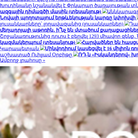
Խուդինյանը նշանակվել է Փրկարար ծառայության 
ազգային դիմագծի մասին (տեսանյութ)
Աննկարագրե
Նովայի պողոտայում երթևեկության կարգը կփոխվի
լուսանկարները՝ լողավազանից (լուսանկարներ)
Դա
մեղադրյալի աթոռին․ ի՞նչ են մտածում քաղաքացինե
Շրջանառությունից դուրս է բերվել 1293 միավոր զենք
կազմակերպում (տեսանյութ)
Հարվածներ են հասց
Կարապետյան
Մինվոդիում կասեցվել է 16 միլիո
աշխատած Ուիլյամ Օրբիթը
ՌԴ-ն «Իսկանդերով» խ
Ամբողջ լրահոսը »