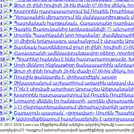
1
Ջուր չի լինի հուլիսի 28-ին ժամը 07.00-ից մինչև հո
2
Խստորեն դատապարտում եմ Ռուբեն Ռուբինյանի
3
Դերասանին մեղադրում են մանկապղծության մե
4
Պատմական հաղթանակ․ Հայաստանը դարձավ 
5
Գագիկ Ծառուկյանից կբռնագանձվի 75 անշարժ գո
6
Սուրեն Պապիկյանի նոր հրամանը՝ ժամկետային
7
10 միլիոն երկրպագու պահանջում է վտարել Արգ
8
Տասնյակ հասցեներում ջուր չի լինի՝ հուլիսի 15-ին
9
Հայաստանի ամենավտանգավոր օձերը. որտեղ
10
Պուտինը հանդես է եկել հայտարարությամբ. Խո
1
Սոչի մեկնող ինքնաթիռը ճանապարհին անցկացրե
2
Ջուր չի լինի հուլիսի 28-ին ժամը 07.00-ից մինչև հո
3
Ռուբլին թանկացել է․ փոխարժեքն՝ այսօր
4
Չինաստանում աշխարհում առաջին անգամ մա
5
Ո՞րն է սիրված արտիստ Արտաշես Ալեքսանյա
6
Խստորեն դատապարտում եմ Ռուբեն Ռուբինյանի
7
Նորայրը մեկնել էր հանգստի, արդեն վերադառն
8
1/15 ընտրատեղամասում վերահաշվարկի արդյուն
9
Շառաչուն ապտակ՝ «զորավար» Սուրեն Պապի
10
Ավտոմեքենայում հայտնաբերվել է առողջապա
© 2011-2026 Lurer.com Մեջբերումներ անելիս ակտիվ հղումը Lure
արգելվում է:Կայքում արտահայտված կարծիքները պարտադիր չ