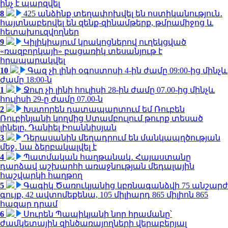
ինչ է պարզվել
8
425 անձինք տեղափոխվել են ոստիկանություն․
հայտնաբերվել են զենք-զինամթերք, թմրամիջոց և
հետախուզվողներ
9
Կիլիկիայում կրակոցներով ուղեկցված
«ռազբորկայի» բացառիկ տեսանյութ է
հրապարակվել
10
Գազ չի լինի օգոստոսի 4-ին ժամը 09:00-ից մինչև
ժամը 18:00-ն
1
Ջուր չի լինի հուլիսի 28-ին ժամը 07.00-ից մինչև
հուլիսի 29-ը ժամը 07.00-ն
2
Խստորեն դատապարտում եմ Ռուբեն
Ռուբինյանի կողմից Ստամբուլում թուրք տեսած
լինելը. Դանիել Իոաննիսյան
3
Դերասանին մեղադրում են մանկապղծության
մեջ․ նա ձերբակալվել է
4
Պատմական հաղթանակ․ Հայաստանը
դարձավ աշխարհի առաջնության մեդալային
հաշվարկի հաղթող
5
Գագիկ Ծառուկյանից կբռնագանձվի 75 անշարժ
գույք, 42 ավտոմեքենա, 105 միլիարդ 865 միլիոն 865
հազար դրամ
6
Սուրեն Պապիկյանի նոր հրամանը՝
ժամկետային զինծառայողների վերաբերյալ