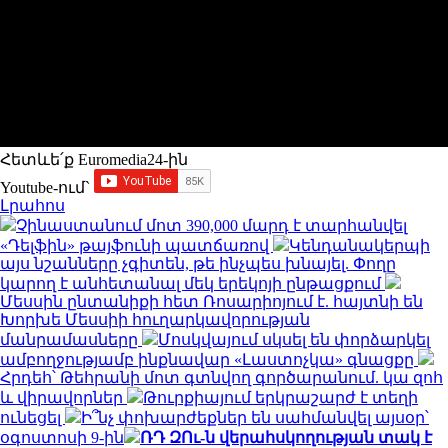
Հետևե՛ք Euromedia24-ին
Youtube-ում`
Լրահոս
Չինաստանում մոտ 390,000 մարդ է տարհանվել
«Դելֆին» թայֆունի պատճառով
Կենդանակերպի
այս նշանները չգիտեն, թե ինչպես խնայել. Փողը
կարող է անհետանալ մեկ երեկոյի ընթացքում
Մեսսին ընտանիքի հետ Ռոսարիոյում է. հայտնի են
Խորխե Մեսսիի հուղարկավորության
մանրամասները
Մոսկվայում սկսել են փորձարկել
ամբողջությամբ ինքնավար «Լաստոչկա» գնացքը
Հրդեհ՝ Թեհրանի մոտ գտնվող գործարանում. կա զոհ
և վիրավորներ
Թուրքիայում երկրաշարժ է տեղի
ունեցել
Ի՞նչ փոխարժեքներ են սահմանվել այսօր՝
օգոստոսի 9-ին
ՌԴ ԶՈւ-ն վերահսկողության տակ է