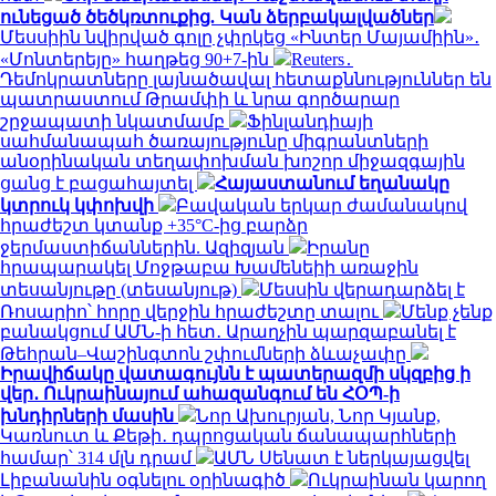
ունեցած ծեծկռտուքից. Կան ձերբակալվածներ
Մեսսիին նվիրված գոլը չփրկեց «Ինտեր Մայամիին»․
«Մոնտերեյը» հաղթեց 90+7-ին
Reuters․
Դեմոկրատները լայնածավալ հետաքննություններ են
պատրաստում Թրամփի և նրա գործարար
շրջապատի նկատմամբ
Ֆինլանդիայի
սահմանապահ ծառայությունը միգրանտների
անօրինական տեղափոխման խոշոր միջազգային
ցանց է բացահայտել
Հայաստանում եղանակը
կտրուկ կփոխվի
Բավական երկար ժամանակով
հրաժեշտ կտանք +35°C-ից բարձր
ջերմաստիճաններին. Ազիզյան
Իրանը
հրապարակել Մոջթաբա Խամենեիի առաջին
տեսանյութը (տեսանյութ)
Մեսսին վերադարձել է
Ռոսարիո՝ հորը վերջին հրաժեշտը տալու
Մենք չենք
բանակցում ԱՄՆ-ի հետ․ Արաղչին պարզաբանել է
Թեհրան–Վաշինգտոն շփումների ձևաչափը
Իրավիճակը վատագույնն է պատերազմի սկզբից ի
վեր․ Ուկրաինայում ահազանգում են ՀՕՊ-ի
խնդիրների մասին
Նոր Ախուրյան, Նոր Կյանք,
Կառնուտ և Քեթի․ դպրոցական ճանապարհների
համար՝ 314 մլն դրամ
ԱՄՆ Սենատ է ներկայացվել
Լիբանանին օգնելու օրինագիծ
Ուկրաինան կարող