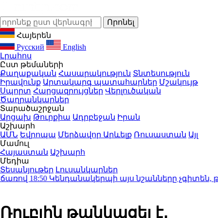
Հայերեն
Русский
English
Լրահոս
Ըստ թեմաների
Քաղաքական
Հասարակություն
Տնտեսություն
Իրավունք
Արտակարգ պատահարներ
Մշակույթ
Սպորտ
Հարցազրույցներ
Վերլուծական
Ծաղրանկարներ
Տարածաշրջան
Արցախ
Թուրքիա
Ադրբեջան
Իրան
Աշխարհ
ԱՄՆ
Եվրոպա
Մերձավոր Արևելք
Ռուսաստան
Այլ
Մամուլ
Հայաստան
Աշխարհ
Մեդիա
Տեսանյութեր
Լուսանկարներ
առով
18:50
Կենդանակերպի այս նշանները չգիտեն, թե ին
Ռուբլին թանկացել է․