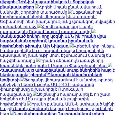
վերցրել ԴԺՀ-ի Վասյուտինսկոյե և Տորեցկոյե
բնակավայրերը
Հրդեհ Սոլակ բնակավայրում․
կանխվել է հրդեհի տարածումը
Նեթանյահուի
խորհրդականներին մեղադրել են Կատարին՝
Եգիպտոսի հետ խաղաղությունը վտանգող տվյալներ
փոխանցելու մեջ
Հռոմի պապը կոչ է արել
դադարեցնել Ուկրաինայում պատերազմը
Ցանկացած երկիր, որը կօգնի ԱՄՆ-ին Իրանի վրա
հարձակման գործում, կդառնա իրանական
հրթիռների թիրախ. Ալի Նիկզադ
Վրեժխնդիր լինելու
համար զինվել են ու դարանակալել եղբայրներին
պատկանող խանութի մոտ. Էջմիածնում կանխել են
հաշվեհարդարը
Իրանի գերագույն առաջնորդ
Խամենեին հանդիպել է Մասուդ Փեզեշքիանի հետ
Հայաստանյայց առաքելական սուրբ եկեղեցին հայց է
ներկայացրել՝ ընդդեմ Պետական եկամուտների
կոմիտեի
Ֆորլանը վերադառնում է այնտեղ, որտեղ
անջնջելի հետք է թողել․ ԱԱ-2010-ի լավագույն
ֆուտբոլիստը գլխավորել է Ուրուգվայի
հավաքականը
Զելենսկին հայտարարել է, որ շատ
երկրներ դեմ են ուկրաինական բալիստիկ
հրթիռներին
Իրանի բանակ․ ԱՄՆ-ն ստիպված կլինի
հաշվի նստել Հորմուզի նեղուցի նոր իրողությունների
հետ
Նոր մանրամասներ Դաշտավանում տեղի