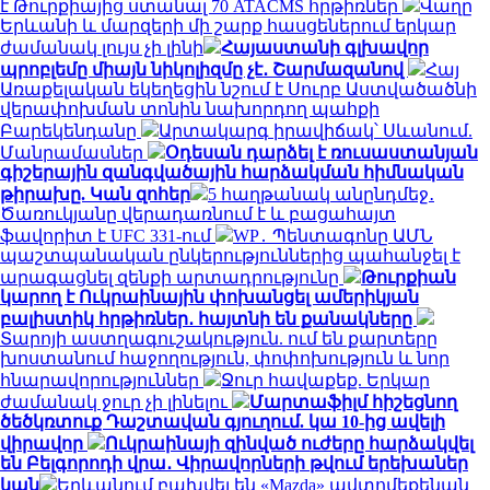
է Թուրքիայից ստանալ 70 ATACMS հրթիռներ
Վաղը
Երևանի և մարզերի մի շարք հասցեներում երկար
ժամանակ լույս չի լինի
Հայաստանի գլխավոր
պրոբլեմը միայն նիկոլիզմը չէ․ Շարմազանով
Հայ
Առաքելական եկեղեցին նշում է Սուրբ Աստվածածնի
վերափոխման տոնին նախորդող պահքի
Բարեկենդանը
Արտակարգ իրավիճակ՝ Սևանում.
Մանրամասներ
Օդեսան դարձել է ռուսաստանյան
գիշերային զանգվածային հարձակման հիմնական
թիրախը. Կան զոհեր
5 հաղթանակ անընդմեջ․
Ծառուկյանը վերադառնում է և բացահայտ
ֆավորիտ է UFC 331-ում
WP․ Պենտագոնը ԱՄՆ
պաշտպանական ընկերություններից պահանջել է
արագացնել զենքի արտադրությունը
Թուրքիան
կարող է Ուկրաինային փոխանցել ամերիկյան
բալիստիկ հրթիռներ․ հայտնի են քանակները
Տարոյի աստղագուշակություն. ում են քարտերը
խոստանում հաջողություն, փոփոխություն և նոր
հնարավորություններ
Ջուր հավաքեք. Երկար
ժամանակ ջուր չի լինելու
Մարտաֆիլմ հիշեցնող
ծեծկռտուք Դաշտավան գյուղում. կա 10-ից ավելի
վիրավոր
Ուկրաինայի զինված ուժերը հարձակվել
են Բելգորոդի վրա․ Վիրավորների թվում երեխաներ
կան
Երևանում բախվել են «Mazda» ավտոմեքենան