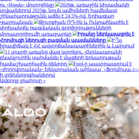
ու «Honda» մոտոցիկլը
2026թ. առաջին կիսամյակի
տվյալներով 2025թ. նույն ամիսների համեմատ
շինարարությունն աճել է 24.5%-ով. Եղիազար
Վարդանյան
Թուրքիան ՌԴ-ին և Ուկրաինային է
փոխանցել ռազմական գործողությունների
մորատորիումի առաջարկը
Իրանը ներկայացրել է
Հորմուզի նեղուցի բացման պայմանները
Ի՞նչ
իրավիճակ է ՀՀ ավտոճանապարհներին և Լարսում
11 տարի առանց մազ կտրելու. Հնդկաստանի
բնակչուհին սահմանել է մազերի երկարության
համաշխարհային ռեկորդ
Ford-ը պատրաստում է
«ժողովրդական» էլեկտրական պիկապ՝ «Ֆորմուլա-1»-
ի տեխնոլոգիաներով
Ամբողջ լրահոսը »