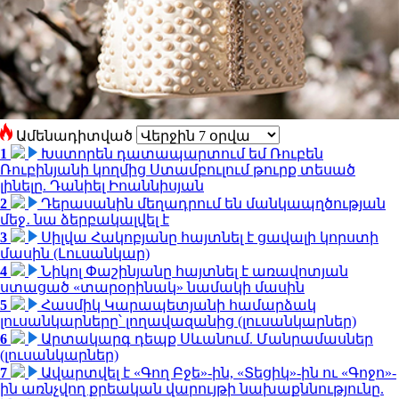
Ամենադիտված
1
Խստորեն դատապարտում եմ Ռուբեն
Ռուբինյանի կողմից Ստամբուլում թուրք տեսած
լինելը. Դանիել Իոաննիսյան
2
Դերասանին մեղադրում են մանկապղծության
մեջ․ նա ձերբակալվել է
3
Սիլվա Հակոբյանը հայտնել է ցավալի կորստի
մասին (Լուսանկար)
4
Նիկոլ Փաշինյանը հայտնել է առավոտյան
ստացած «տարօրինակ» նամակի մասին
5
Հասմիկ Կարապետյանի համարձակ
լուսանկարները՝ լողավազանից (լուսանկարներ)
6
Արտակարգ դեպք Սևանում. Մանրամասներ
(լուսանկարներ)
7
Ավարտվել է «Գող Բջե»-ին, «Տեցիկ»-ին ու «Գոջո»-
ին առնչվող քրեական վարույթի նախաքննությունը.