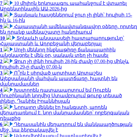
7
10 միլիոն երկրպագու պահանջում է վտարել
Արգենտինային ԱԱ-2026-ից
8
Տասնյակ հասցեներում ջուր չի լինի՝ հուլիսի 15-
ին և 16-ին
9
Հայաստանի ամենավտանգավոր օձերը. որտեղ
են դրանք ամենաշատը հանդիպում
10
Տոկաևի անսպասելի հայտարարությունը՝
Հայաստանի և Ադրբեջանի վերաբերյալ
1
Սոչի մեկնող ինքնաթիռը ճանապարհին
անցկացրել է մեկ օր, սակայն տեղ չի հասել
2
Ջուր չի լինի հուլիսի 28-ին ժամը 07.00-ից մինչև
հուլիսի 29-ը ժամը 07.00-ն
3
Ո՞րն է սիրված արտիստ Արտաշես
Ալեքսանյանի մահվան պատճառը. հայտնի են
մանրամասներ
4
Խստորեն դատապարտում եմ Ռուբեն
Ռուբինյանի կողմից Ստամբուլում թուրք տեսած
լինելը. Դանիել Իոաննիսյան
5
Նորայրը մեկնել էր հանգստի, արդեն
վերադառնում է. նոր մանրամասներ՝ ողբերգական
դեպքից
6
Դերասանին մեղադրում են մանկապղծության
մեջ․ նա ձերբակալվել է
7
Ավտոմեքենայում հայտնաբերվել է