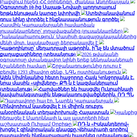
Բաքվում հնչեց ՀՀ օրհներգը․ Ժաննա Անդրեասյան
Օգոստոսի 10-ից Սայաթ-Նովայի պողոտայում
երթևեկության կարգը կփոխվի
Ստեփանավանում
ռուս կինը փորձել է ինքնասպանություն գործել
Հասմիկ Կարապետյանի համարձակ
լուսանկարները՝ լողավազանից (լուսանկարներ)
Դանակահարություն՝ Մասիսի գազալցակայաններից
մեկի մոտ. կասկածյալը ձերբակալվել է
Կաթողիկոսը՝ մեղադրյալի աթոռին․ ի՞նչ են մտածում
քաղաքացիները (տեսանյութ)
2026 թվականի
օգոստոսը վտանգավոր կլինի երեք կենդանակերպի
նշանների համար
Շրջանառությունից դուրս է
բերվել 1293 միավոր զենք․ ՆԳՆ ոստիկանություն
Ալեն Սիմոնյանից հետո հաջորդը Հայկ Կոնջորյանն է․
նրա մասին «սլիվները» ՔՊ-ն է կազմակերպում
(տեսանյութ)
Հարվածներ են հասցվել Ուկրաինայի
նավահանգստային ենթակառուցվածքներին. ՌԴ ՊՆ
Դատավորը հայ էր․ Նարեկ Կարապետյան
Մինվոդիում կասեցվել է 16 միլիոն ռուբլու
անօրինական տեղափոխումը Հայաստան
Կյանքից
հեռացել է Մադոննայի և այլ աստղերի հետ
աշխատած Ուիլյամ Օրբիթը
ՌԴ-ն «Իսկանդերով»
խոցել է զինվորական գնացքը.Վեհափառի գործով
դատավորն ինքնաբացարկ հայտնեց (տեսանյութ)