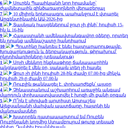
6
Սուրեն Պապիկյանի նոր հրամանը՝
ժամկետային զինծառայողների վերաբերյալ
7
10 միլիոն երկրպագու պահանջում է վտարել
Արգենտինային ԱԱ-2026-ից
8
Տասնյակ հասցեներում ջուր չի լինի՝ հուլիսի 15-
ին և 16-ին
9
Հայաստանի ամենավտանգավոր օձերը. որտեղ
են դրանք ամենաշատը հանդիպում
10
Պուտինը հանդես է եկել հայտարարությամբ.
Խուզարկություն և ձերբակալություն․ թիրախում՝
ընդդիմադիրները (տեսանյութ)
1
Սոչի մեկնող ինքնաթիռը ճանապարհին
անցկացրել է մեկ օր, սակայն տեղ չի հասել
2
Ջուր չի լինի հուլիսի 28-ին ժամը 07.00-ից մինչև
հուլիսի 29-ը ժամը 07.00-ն
3
Ռուբլին թանկացել է․ փոխարժեքն՝ այսօր
4
Չինաստանում աշխարհում առաջին անգամ
մարդուն փոխպատվաստվել է խոզի մի քանի օրգան
5
Ո՞րն է սիրված արտիստ Արտաշես
Ալեքսանյանի մահվան պատճառը. հայտնի են
մանրամասներ
6
Խստորեն դատապարտում եմ Ռուբեն
Ռուբինյանի կողմից Ստամբուլում թուրք տեսած
լինելը. Դանիել Իոաննիսյան