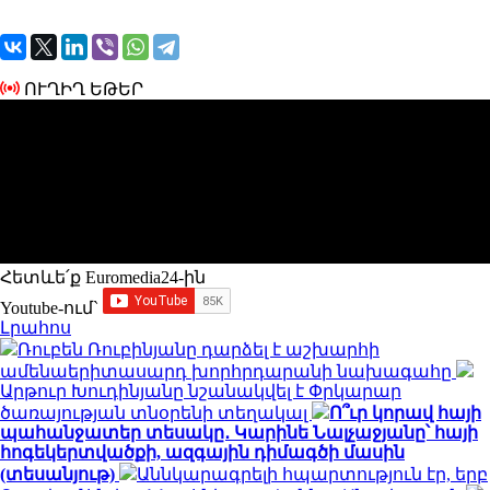
ՈՒՂԻՂ ԵԹԵՐ
Հետևե՛ք Euromedia24-ին
Youtube-ում`
Լրահոս
Ռուբեն Ռուբինյանը դարձել է աշխարհի
ամենաերիտասարդ խորհրդարանի նախագահը
Արթուր Խուդինյանը նշանակվել է Փրկարար
ծառայության տնօրենի տեղակալ
Ո՞ւր կորավ հայի
պահանջատեր տեսակը․ Կարինե Նալչաջյանը՝ հայի
հոգեկերտվածքի, ազգային դիմագծի մասին
(տեսանյութ)
Աննկարագրելի հպարտություն էր, երբ