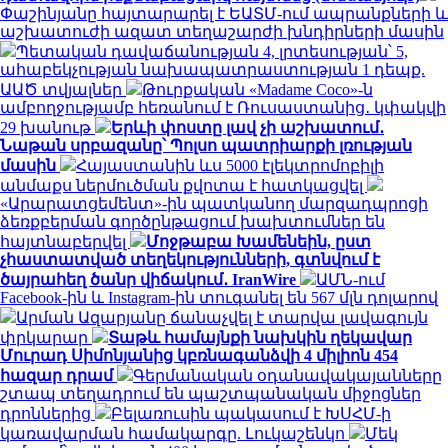
Փաշինյանը հայտարարել է ԵԱՏՄ-ում ապրանքների և
աշխատուժի ազատ տեղաշարժի խնդիրների մասին
Պետական դավաճանության 4, լրտեսության՝ 5,
ահաբեկչության նախապատրաստության 1 դեպք.
ԱԱԾ տվյալներ
Թուրքական «Madame Coco»-ն
ամբողջությամբ հեռանում է Ռուսաստանից․ կփակվի
29 խանութ
Երևի փոստը լավ չի աշխատում․
Նաթան սրբազանը՝ Պոլսո պատրիարքի լռության
մասին
Հայաստանին ևս 5000 էլեկտրոմոբիլի
անմաքս ներմուծման քվոտա է հատկացվել
«Արարատցեմենտ»-ին պատկանող մարզադպրոցի
ձեռքբերման գործընթացում խախտումներ են
հայտնաբերվել
Մոջթաբա Խամենեին, ըստ
չհաստատված տեղեկությունների, գտնվում է
ծայրահեղ ծանր վիճակում․ IranWire
ԱՄՆ-ում
Facebook-ին և Instagram-ին տուգանել են 567 մլն դոլարով
Արման Ազարյանը ճանաչվել է տարվա լավագույն
փրկարար
Տաթև համայնքի նախկին ղեկավար
Մուրադ Սիմոնյանից կբռնագանձվի 4 միլիոն 454
հազար դրամ
Գերմանական օդանավակայանները
շտապ տեղադրում են պաշտպանական միջոցներ
դրոններից
Բելառուսին պակասում է ԽՍՀՄ-ի
կառավարման համակարգը. Լուկաշենկո
Մեկ