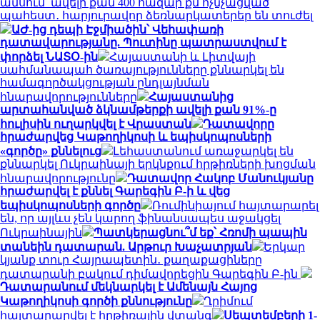
ամսում՝ ավելի քան 400 հազար քմ ոչնչացված
պահեստ․ հարյուրավոր ձեռնարկատերեր են տուժել
ԱԺ-ից դեպի Էջմիածին՝ Վեհափառի
դատավարությանը. Պուտինը պատրաստվում է
փորձել ՆԱՏՕ-ին
Հայաստանի և Լիտվայի
սահմանապահ ծառայությունները քննարկել են
համագործակցության ընդլայնման
հնարավորությունները
Հայաստանից
արտահանված ձկնամթերքի ավելի քան 91%-ը
հուլիսին ուղարկվել է Վրաստան
Դատավորը
հրաժարվեց Կաթողիկոսի և եպիսկոպոսների
«գործը» քննելուց
Լեհաստանում առաջարկել են
քննարկել Ուկրաինայի երկնքում հրթիռների խոցման
հնարավորությունը
Դատավոր Հակոբ Մանուկյանը
հրաժարվել է քննել Գարեգին Բ-ի և վեց
եպիսկոպոսների գործը
Ռումինիայում հայտարարել
են, որ այլևս չեն կարող ֆինանսապես աջակցել
Ուկրաինային
Պատկերացնու՞մ եք՝ Հռոմի պապին
տանեին դատարան. Արթուր Խաչատրյան
Երկար
կյանք տուր Հայրապետին․ քաղաքացիները
դատարանի բակում դիմավորեցին Գարեգին Բ-ին
Դատարանում մեկնարկել է Ամենայն Հայոց
Կաթողիկոսի գործի քննությունը
Ղրիմում
հայտարարվել է հրթիռային վտանգ
Սեպտեմբերի 1-