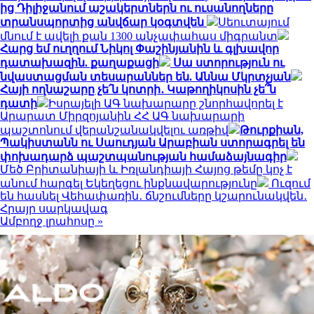
ից Դիլիջանում աշակերտներն ու ուսանողները
տրանսպորտից անվճար կօգտվեն
Սեուտայում
մնում է ավելի քան 1300 անչափահաս միգրանտ
Հարց եմ ուղղում Նիկոլ Փաշինյանին և գլխավոր
դատախազին. քաղաքացի
Սա ստորություն ու
նվաստացման տեսարաններ են. Աննա Մկրտչյան
Հայի ողնաշարը չե՛ն կոտրի․ Կաթողիկոսին չե՞ն
դատի
Իսրայելի ԱԳ նախարարը շնորհավորել է
Արարատ Միրզոյանին ՀՀ ԱԳ նախարարի
պաշտոնում վերանշանակվելու առթիվ
Թուրքիան,
Պակիստանն ու Սաուդյան Արաբիան ստորագրել են
փոխադարձ պաշտպանության համաձայնագիր
Մեծ Բրիտանիայի և Իռլանդիայի Հայոց թեմը կոչ է
անում հարգել Եկեղեցու ինքնավարությունը
Ուզում
են հասնել Վեհափառին․ ճնշումները կշարունակվեն․
Հրայր սարկավագ
Ամբողջ լրահոսը »