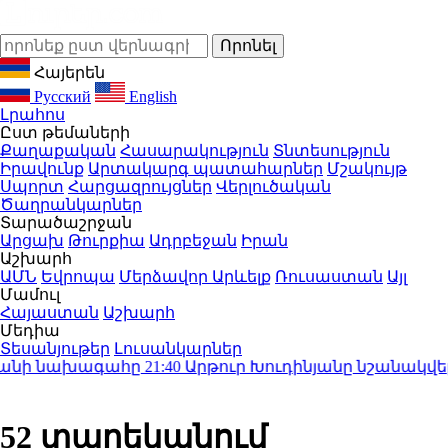
Հայերեն
Русский
English
Լրահոս
Ըստ թեմաների
Քաղաքական
Հասարակություն
Տնտեսություն
Իրավունք
Արտակարգ պատահարներ
Մշակույթ
Սպորտ
Հարցազրույցներ
Վերլուծական
Ծաղրանկարներ
Տարածաշրջան
Արցախ
Թուրքիա
Ադրբեջան
Իրան
Աշխարհ
ԱՄՆ
Եվրոպա
Մերձավոր Արևելք
Ռուսաստան
Այլ
Մամուլ
Հայաստան
Աշխարհ
Մեդիա
Տեսանյութեր
Լուսանկարներ
նի նախագահը
21:40
Արթուր Խուդինյանը նշանակվել է
52 տարեկանում