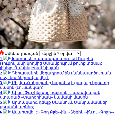
Ամենադիտված
1
Խստորեն դատապարտում եմ Ռուբեն
Ռուբինյանի կողմից Ստամբուլում թուրք տեսած
լինելը. Դանիել Իոաննիսյան
2
Դերասանին մեղադրում են մանկապղծության
մեջ․ նա ձերբակալվել է
3
Սիլվա Հակոբյանը հայտնել է ցավալի կորստի
մասին (Լուսանկար)
4
Նիկոլ Փաշինյանը հայտնել է առավոտյան
ստացած «տարօրինակ» նամակի մասին
5
Արտակարգ դեպք Սևանում. Մանրամասներ
(լուսանկարներ)
6
Ավարտվել է «Գող Բջե»-ին, «Տեցիկ»-ին ու «Գոջո»-