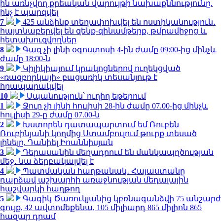
ին առնչվող քրեական վարույթի նախաքննությունը.
ինչ է պարզվել
7
425 անձինք տեղափոխվել են ոստիկանություն․
հայտնաբերվել են զենք-զինամթերք, թմրամիջոց և
հետախուզվողներ
8
Գազ չի լինի օգոստոսի 4-ին ժամը 09:00-ից մինչև
ժամը 18:00-ն
9
Կիլիկիայում կրակոցներով ուղեկցված
«ռազբորկայի» բացառիկ տեսանյութ է
հրապարակվել
10
Սպանություն՝ ուղիղ եթերում
1
Ջուր չի լինի հուլիսի 28-ին ժամը 07.00-ից մինչև
հուլիսի 29-ը ժամը 07.00-ն
2
Խստորեն դատապարտում եմ Ռուբեն
Ռուբինյանի կողմից Ստամբուլում թուրք տեսած
լինելը. Դանիել Իոաննիսյան
3
Դերասանին մեղադրում են մանկապղծության
մեջ․ նա ձերբակալվել է
4
Պատմական հաղթանակ․ Հայաստանը
դարձավ աշխարհի առաջնության մեդալային
հաշվարկի հաղթող
5
Գագիկ Ծառուկյանից կբռնագանձվի 75 անշարժ
գույք, 42 ավտոմեքենա, 105 միլիարդ 865 միլիոն 865
հազար դրամ