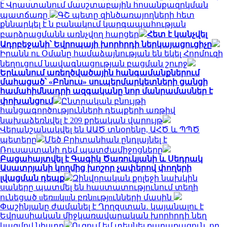
է Վրաստանում մասշտաբային հոսանքազրկման
պատճառը
ԳՇ պետը զինծառայողների հետ
քննարկել է ն բանակում կարգապահության
բարձրացմանն առնչվող հարցեր
Հետ է կանչվել
Ադրբեջանի՝ Եվրոպայի խորհրդի ներկայացուցիչը
Իրանն ու Օմանը համաձայնության են եկել Հորմուզի
նեղուցում նավագնացության բացման շուրջ
Երևանում առեղծվածային հանգամանքներում
մահացած՝ «Բոնուս» սուպերմարկետների ցանցի
համահիմնադրի ազգականը նոր մանրամասներ է
փոխանցում
Ընտրական բնույթի
հանցագործությունների դեպքերի առթիվ
նախաձեռնվել է 209 քրեական վարույթ
Վերանշանակվել են ԱԱԾ տնօրենը, ԱՀԾ և ՊՊԾ
պետերը
Մեծ Բրիտանիան ընդլայնել է
Ռուսաստանի դեմ պատժամիջոցները
Բացահայտվել է Գագիկ Ծառուկյանի և Սեդրակ
Ասատրյանի կողմից խոշոր չափերով փողերի
լվացման դեպք
Զինվորական քոլեջի նախկին
սաները պատմել են հաստատությունում տեղի
ունեցած uեռшկшն բռնnւթյnւնների մասին
Փաշինյանը ժամանել է Ղրղզստան․ կայանալու է
Եվրասիական միջկառավարական խորհրդի նեղ
կազմով նիստը
Ուզում եմ տեսնել քաղաքացուն, որ