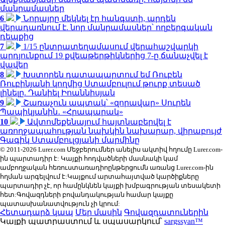
մանրամասներ
6
Նորայրը մեկնել էր հանգստի, արդեն
վերադառնում է. նոր մանրամասներ՝ ողբերգական
դեպքից
7
1/15 ընտրատեղամասում վերահաշվարկի
արդյունքում 19 քվեաթերթիկներից 7-ը ճանաչվել է
վավեր
8
Խստորեն դատապարտում եմ Ռուբեն
Ռուբինյանի կողմից Ստամբուլում թուրք տեսած
լինելը. Դանիել Իոաննիսյան
9
Շառաչուն ապտակ՝ «զորավար» Սուրեն
Պապիկյանին․ «Հրապարակ»
10
Ավտոմեքենայում հայտնաբերվել է
առողջապահության նախկին նախարար, վիրաբույժ
Գագիկ Ստամբուլցյանի մարմինը
© 2011-2026 Lurer.com Մեջբերումներ անելիս ակտիվ հղումը Lurer.com-
ին պարտադիր է: Կայքի հոդվածների մասնակի կամ
ամբողջական հեռուստառադիոընթերցումն առանց Lurer.com-ին
հղման արգելվում է:Կայքում արտահայտված կարծիքները
պարտադիր չէ, որ համընկնեն կայքի խմբագրության տեսակետի
հետ:Գովազդների բովանդակության համար կայքը
պատասխանատվություն չի կրում:
Հետադարձ կապ
Մեր մասին
Գովազդատուներին
Կայքի պատրաստում և սպասարկում՝
sargssyan™