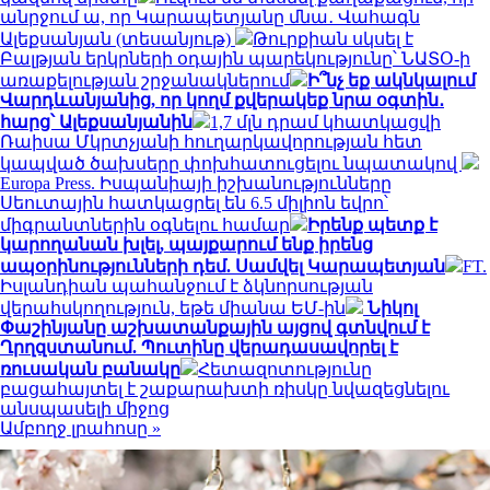
անրջում ա, որ Կարապետյանը մնա․ Վահագն
Ալեքսանյան (տեսանյութ)
Թուրքիան սկսել է
Բալթյան երկրների օդային պարեկությունը՝ ՆԱՏՕ-ի
առաքելության շրջանակներում
Ի՞նչ եք ակնկալում
Վարդևանյանից, որ կողմ քվերակեք նրա օգտին․
հարց՝ Ալեքսանյանին
1,7 մլն դրամ կհատկացվի
Ռաիսա Մկրտչյանի հուղարկավորության հետ
կապված ծախսերը փոխհատուցելու նպատակով
Europa Press. Իսպանիայի իշխանությունները
Սեուտային հատկացրել են 6.5 միլիոն եվրո՝
միգրանտներին օգնելու համար
Իրենք պետք է
կարողանան խլել, պայքարում ենք իրենց
ապօրինությունների դեմ. Սամվել Կարապետյան
FT.
Իսլանդիան պահանջում է ձկնորսության
վերահսկողություն, եթե միանա ԵՄ-ին
Նիկոլ
Փաշինյանը աշխատանքային այցով գտնվում է
Ղրղզստանում. Պուտինը վերադասավորել է
ռուսական բանակը
Հետազոտությունը
բացահայտել է շաքարախտի ռիսկը նվազեցնելու
անսպասելի միջոց
Ամբողջ լրահոսը »