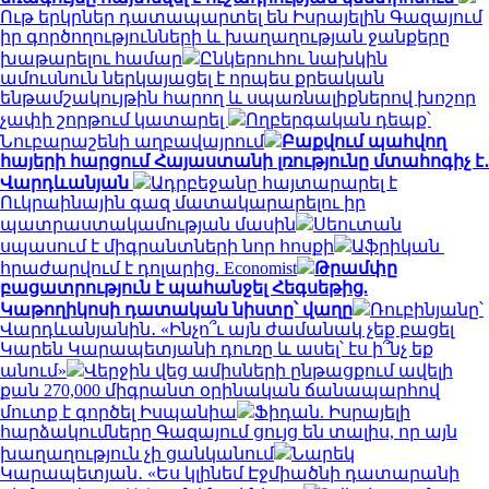
Ութ երկրներ դատապարտել են Իսրայելին Գազայում
իր գործողությունների և խաղաղության ջանքերը
խաթարելու համար
Ընկերուհու նախկին
ամուսնուն ներկայացել է որպես քրեական
ենթամշակույթին հարող և սպառնալիքներով խոշոր
չափի շորթում կատարել
Ողբերգական դեպք՝
Նուբարաշենի աղբավայրում
Բաքվում պահվող
հայերի հարցում Հայաստանի լռությունը մտահոգիչ է․
Վարդևանյան
Ադրբեջանը հայտարարել է
Ուկրաինային գազ մատակարարելու իր
պատրաստակամության մասին
Սեուտան
սպասում է միգրանտների նոր հոսքի
Աֆրիկան ​​
հրաժարվում է դոլարից. Economist
Թրամփը
բացատրություն է պահանջել Հեգսեթից.
Կաթողիկոսի դատական նիստը՝ վաղը
Ռուբինյանը՝
Վարդևանյանին․ «Ինչո՞ւ այն ժամանակ չեք բացել
Կարեն Կարապետյանի դուռը և ասել՝ էս ի՞նչ եք
անում»
Վերջին վեց ամիսների ընթացքում ավելի
քան 270,000 միգրանտ օրինական ճանապարհով
մուտք է գործել Իսպանիա
Ֆիդան. Իսրայելի
հարձակումները Գազայում ցույց են տալիս, որ այն
խաղաղություն չի ցանկանում
Նարեկ
Կարապետյան․ «Ես կլինեմ Էջմիածնի դատարանի