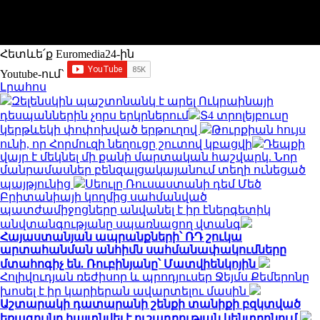
Հետևե՛ք Euromedia24-ին
Youtube-ում`
Լրահոս
Զելենսկին պաշտոնանկ է արել Ուկրաինայի
դեսպաններին չորս երկրներում
Տ4 տրոլեյբուսը
կերթևեկի փոփոխված երթուղով
Թուրքիան հույս
ունի, որ Հորմուզի նեղուցը շուտով կբացվի
Դեպքի
վայր է մեկնել մի քանի մարտական հաշվարկ. Նոր
մանրամասներ բենզալցակայանում տեղի ունեցած
պայթյունից
Սեուլը Ռուսաստանի դեմ Մեծ
Բրիտանիայի կողմից սահմանված
պատժամիջոցները անվանել է իր էներգետիկ
անվտանգությանը սպառնացող վտանգ
Հայաստանյան ապրանքների՝ ՌԴ շուկա
արտահանման անհիմն սահմանափակումները
մտահոգիչ են. Ռուբինյանը՝ Մատվիենկոյին
Հոլիվուդյան ռեժիսոր և պրոդյուսեր Ջեյմս Քեմերոնը
խոսել է իր կարիերան ավարտելու մասին
Աշտարակի դատարանի շենքի տանիքի բզկտված
եռագույնը հայտնվել է ուշադրության կենտրոնում