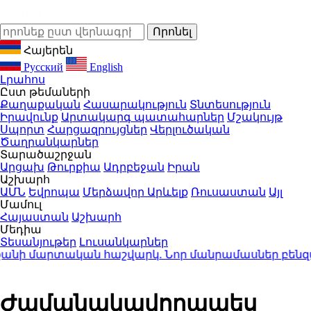
Հայերեն
Русский
English
Լրահոս
Ըստ թեմաների
Քաղաքական
Հասարակություն
Տնտեսություն
Իրավունք
Արտակարգ պատահարներ
Մշակույթ
Սպորտ
Հարցազրույցներ
Վերլուծական
Ծաղրանկարներ
Տարածաշրջան
Արցախ
Թուրքիա
Ադրբեջան
Իրան
Աշխարհ
ԱՄՆ
Եվրոպա
Մերձավոր Արևելք
Ռուսաստան
Այլ
Մամուլ
Հայաստան
Աշխարհ
Մեդիա
Տեսանյութեր
Լուսանկարներ
ի մարտական հաշվարկ. Նոր մանրամասներ բենզալցա
Ժամանակավորապես