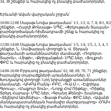
34, 38 շենքեր և հարակից ոչ բնակիչ-բաժանորդներ,
Երևանի Ավան վարչական շրջան՝
10:00-12:00 Սայաթ-Նովա թաղամաս՝ 1/1, 1/2, 6, 7, 8, 8/1, 8/2
շենքեր, «Հալդի Քոնսալթ» ՍՊԸ, «Փրկության Տապան»
բարեգործական հիմնադրամի շենք և հարակից ոչ
բնակիչ-բաժանորդներ,
12:00-14:00 Սայաթ-Նովա թաղամաս՝ 1/3, 1/4, 1/5, 2, 3, 4, 5
շենքեր, Ն. Սաֆարյան փողոցի և Վ. Տերյան
թաղամասի առանձնատներ մասնակի, «Ռոբերտ-
Տարոն», «Սիթի», «Քրիզանթեմ» ՍՊԸ-ներ, «Յուքոմ»
ՓԲԸ և հարակից ոչ բնակիչ-բաժանորդներ,
14:00-16:00 Բրյուսով թաղամաս՝ 62, 68, 69, 70, 71 շենքեր,
հարակից տարածքների առանձնատներ, Մ.
Խուդյակով փողոցի 5-րդ նրբանցքի առանձնատներ
մասնակի, «ԱԿԲԱ Բանկ» ԲԲԸ, «Գ.Ա.Մ.», «Էվրիկա
Գրուպ», «Մաքուր Տուն», «Նորք Հոմ Ռիթեյլ», «Ռիթեյլ
Տրեյդ Հարավ» ՍՊԸ-ներ, «Գրանդ Քենդի» խանութ,
«Տելեկոմ Արմենիա», «Ֆասթ Բանկ» ՓԲԸ-ներ, «Ավանի
մանկապատանեկան համալիր մարզադպրոց» ՀՈԱԿ
և հարակից ոչ բնակիչ-բաժանորդներ,