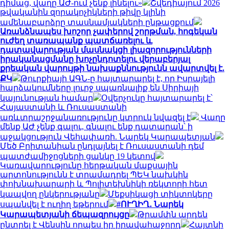
դիմաց, վաղը ԱԺ-ում չենք լինելու»
Շվեդիայում 2026
թվականին զորակոչիկների թիվը կլինի
ամենաբարձրը տասնամյակների ընթացքում
Առանձնապես խոշոր չափերով շորթման, հոգեկան
ուժեղ տառապանք պատճառելու և
դատավարության մասնակցի լիազորությունների
իրականացմանը խոչընդոտելու վերաբերյալ
քրեական վարույթի նախաքննությունն ավարտվել է.
ՔԿ
Թուրքիայի ԱԳՆ-ը հայտարարել է, որ Իսրայելի
հարձակումները լուրջ սպառնալիք են Սիրիայի
կայունության համար
Օվերչուկը հայտարարել է՝
Հայաստանի և Ռուսաստանի
առևտրաշրջանառությունը կտրուկ նվազել է
Վաղը
մենք ԱԺ չենք գալու, գնալու ենք դատարան՝ ի
աջակցություն Վեհափառի. Նարեկ Կարապետյան
Մեծ Բրիտանիան ընդլայնել է Ռուսաստանի դեմ
պատժամիջոցների ցանկը 19 կետով
Կառավարությունը հերթական մաքսային
արտոնությունն է տրամադրել ՊԵԿ նախկին
փոխնախարարի և Պոլիտեխնիկի ռեկտորի հետ
կապվող ընկերությանը
Մեքսիկացի տիկտոկերը
սպանվել է ուղիղ եթերում
#ՈՒՂԻՂ․ Նարեկ
Կարապետյանի ճեպազրույցը
Թրամփն արդեն
ընտրել է Վենսին որպես իր իրավահաջորդ
Հայտնի