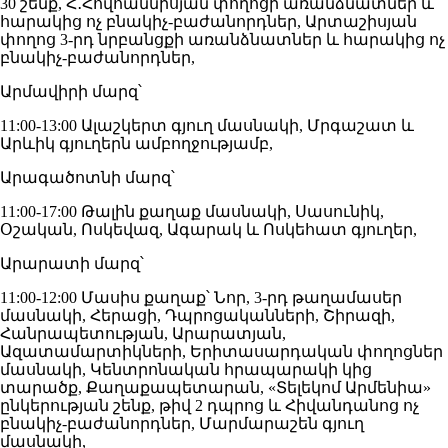
30 շենք, Հ․Հովհաննիսյան փողոցի առանձնատներ և
հարակից ոչ բնակիչ-բաժանորդներ, Արտաշիսյան
փողոց 3-րդ նրբանցքի առանձնատներ և հարակից ոչ
բնակիչ-բաժանորդներ,
Արմավիրի մարզ՝
11:00-13:00 Ալաշկերտ գյուղ մասնակի, Մրգաշատ և
Արևիկ գյուղերն ամբողջությամբ,
Արագածոտնի մարզ՝
11:00-17:00 Թալին քաղաք մասնակի, Սասունիկ,
Օշական, Ոսկեվազ, Ագարակ և Ոսկեհատ գյուղեր,
Արարատի մարզ՝
11:00-12:00 Մասիս քաղաք՝ Նոր, 3-րդ թաղամասեր
մասնակի, Հերացի, Դպրոցականների, Շիրազի,
Հանրապետության, Արարատյան,
Ազատամարտիկների, Երիտասարդական փողոցներ
մասնակի, Կենտրոնական հրապարակի կից
տարածք, Քաղաքապետարան, «Տելեկոմ Արմենիա»
ընկերության շենք, թիվ 2 դպրոց և Հիվանդանոց ոչ
բնակիչ-բաժանորդներ, Մարմարաշեն գյուղ
մասնակի,