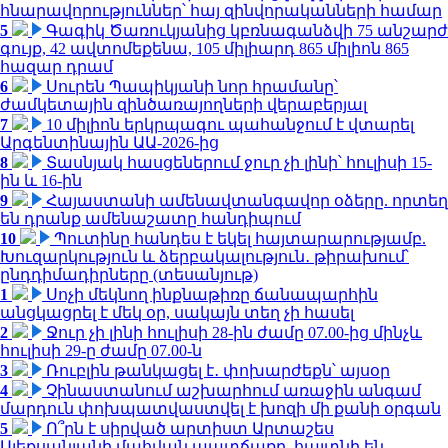
հնարավորություններ՝ հայ զինվորականների համար
5
Գագիկ Ծառուկյանից կբռնագանձվի 75 անշարժ
գույք, 42 ավտոմեքենա, 105 միլիարդ 865 միլիոն 865
հազար դրամ
6
Սուրեն Պապիկյանի նոր հրամանը՝
ժամկետային զինծառայողների վերաբերյալ
7
10 միլիոն երկրպագու պահանջում է վտարել
Արգենտինային ԱԱ-2026-ից
8
Տասնյակ հասցեներում ջուր չի լինի՝ հուլիսի 15-
ին և 16-ին
9
Հայաստանի ամենավտանգավոր օձերը. որտեղ
են դրանք ամենաշատը հանդիպում
10
Պուտինը հանդես է եկել հայտարարությամբ.
Խուզարկություն և ձերբակալություն․ թիրախում՝
ընդդիմադիրները (տեսանյութ)
1
Սոչի մեկնող ինքնաթիռը ճանապարհին
անցկացրել է մեկ օր, սակայն տեղ չի հասել
2
Ջուր չի լինի հուլիսի 28-ին ժամը 07.00-ից մինչև
հուլիսի 29-ը ժամը 07.00-ն
3
Ռուբլին թանկացել է․ փոխարժեքն՝ այսօր
4
Չինաստանում աշխարհում առաջին անգամ
մարդուն փոխպատվաստվել է խոզի մի քանի օրգան
5
Ո՞րն է սիրված արտիստ Արտաշես
Ալեքսանյանի մահվան պատճառը. հայտնի են