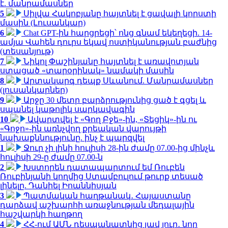
է. մանրամասներ
5
Սիլվա Հակոբյանը հայտնել է ցավալի կորստի
մասին (Լուսանկար)
6
Chat GPT-ին հարցրեցի՝ ոնց գնամ եկեղեցի. 14-
ամյա Վահեն դուրս եկավ ոստիկանության բաժնից
(տեսանյութ)
7
Նիկոլ Փաշինյանը հայտնել է առավոտյան
ստացած «տարօրինակ» նամակի մասին
8
Արտակարգ դեպք Սևանում. Մանրամասներ
(լուսանկարներ)
9
Արջը 30 մետր բարձրությունից ցած է գցել և
սպանել կաթոլիկ սարկավագին
10
Ավարտվել է «Գող Բջե»-ին, «Տեցիկ»-ին ու
«Գոջո»-ին առնչվող քրեական վարույթի
նախաքննությունը. ինչ է պարզվել
1
Ջուր չի լինի հուլիսի 28-ին ժամը 07.00-ից մինչև
հուլիսի 29-ը ժամը 07.00-ն
2
Խստորեն դատապարտում եմ Ռուբեն
Ռուբինյանի կողմից Ստամբուլում թուրք տեսած
լինելը. Դանիել Իոաննիսյան
3
Պատմական հաղթանակ․ Հայաստանը
դարձավ աշխարհի առաջնության մեդալային
հաշվարկի հաղթող
4
ՀՀ-ում ԱՄՆ դեսպանատնից լավ լուր․ նոր