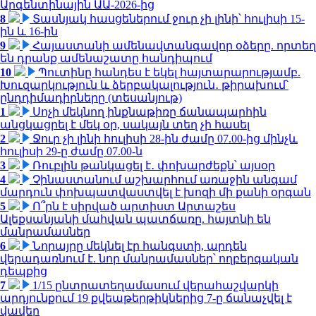
Արգենտինային ԱԱ-2026-ից
8
Տասնյակ հասցեներում ջուր չի լինի՝ հուլիսի 15-
ին և 16-ին
9
Հայաստանի ամենավտանգավոր օձերը. որտեղ
են դրանք ամենաշատը հանդիպում
10
Պուտինը հանդես է եկել հայտարարությամբ.
Խուզարկություն և ձերբակալություն․ թիրախում՝
ընդդիմադիրները (տեսանյութ)
1
Սոչի մեկնող ինքնաթիռը ճանապարհին
անցկացրել է մեկ օր, սակայն տեղ չի հասել
2
Ջուր չի լինի հուլիսի 28-ին ժամը 07.00-ից մինչև
հուլիսի 29-ը ժամը 07.00-ն
3
Ռուբլին թանկացել է․ փոխարժեքն՝ այսօր
4
Չինաստանում աշխարհում առաջին անգամ
մարդուն փոխպատվաստվել է խոզի մի քանի օրգան
5
Ո՞րն է սիրված արտիստ Արտաշես
Ալեքսանյանի մահվան պատճառը. հայտնի են
մանրամասներ
6
Նորայրը մեկնել էր հանգստի, արդեն
վերադառնում է. նոր մանրամասներ՝ ողբերգական
դեպքից
7
1/15 ընտրատեղամասում վերահաշվարկի
արդյունքում 19 քվեաթերթիկներից 7-ը ճանաչվել է
վավեր