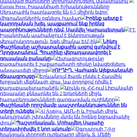
կապված ծախսերը փոխհատուցելու նպատակով
Europa Press. Իսպանիայի իշխանությունները
Սեուտային հատկացրել են 6.5 միլիոն եվրո՝
միգրանտներին օգնելու համար
Իրենք պետք է
կարողանան խլել, պայքարում ենք իրենց
ապօրինությունների դեմ. Սամվել Կարապետյան
FT.
Իսլանդիան պահանջում է ձկնորսության
վերահսկողություն, եթե միանա ԵՄ-ին
Նիկոլ
Փաշինյանը աշխատանքային այցով գտնվում է
Ղրղզստանում. Պուտինը վերադասավորել է
ռուսական բանակը
Հետազոտությունը
բացահայտել է շաքարախտի ռիսկը նվազեցնելու
անսպասելի միջոց
#ՈՒՂԻՂ․ Վահագն Ալեքսանյանի
ճեպազրույցը
Երևանում ծառն ընկել է Հասմիկ
Խոջյանի մեքենայի վրա. նա բողոքով դիմել է
քաղաքապետարանին
Աունն ու ՀՀ-ում Լիբանանի
դեսպանը քննարկել են 2 երկրների միջև
հարաբերությունների զարգացման ուղիները
Փաշինյանի որոշմամբ պաշտոնանկություններ են
տեղի ունեցել
Al Arabiya. ԱՄՆ-ի և Իրանի միջև
անուղղակի շփումները մտել են իրենց եզրափակիչ
փուլ
Պաշտոնական․ Մոհամեդ Սալահը
տեղափոխվել է նոր ակումբ
Օգոստոսի 7-9-ը
Խանջյան փողոցի ուղետարը մինչև Տ. Մեծի