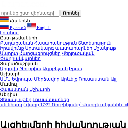
Հայերեն
Русский
English
Լրահոս
Ըստ թեմաների
Քաղաքական
Հասարակություն
Տնտեսություն
Իրավունք
Արտակարգ պատահարներ
Մշակույթ
Սպորտ
Հարցազրույցներ
Վերլուծական
Ծաղրանկարներ
Տարածաշրջան
Արցախ
Թուրքիա
Ադրբեջան
Իրան
Աշխարհ
ԱՄՆ
Եվրոպա
Մերձավոր Արևելք
Ռուսաստան
Այլ
Մամուլ
Հայաստան
Աշխարհ
Մեդիա
Տեսանյութեր
Լուսանկարներ
նիստը՝ վաղը
17:22
Ռուբինյանը՝ Վարդևանյանին․ «Ինչո՞
Ալցհեյմերի հիվանդության