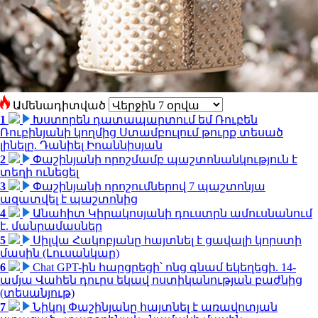
Ամենադիտված
1
Խստորեն դատապարտում եմ Ռուբեն
Ռուբինյանի կողմից Ստամբուլում թուրք տեսած
լինելը. Դանիել Իոաննիսյան
2
Փաշինյանի որոշմամբ պաշտոնանկություն է
տեղի ունեցել
3
Փաշինյանի որոշումներով 7 պաշտոնյա
ազատվել է պաշտոնից
4
Անահիտ Կիրակոսյանի դուստրն ամուսնանում
է. մանրամասներ
5
Սիլվա Հակոբյանը հայտնել է ցավալի կորստի
մասին (Լուսանկար)
6
Chat GPT-ին հարցրեցի՝ ոնց գնամ եկեղեցի. 14-
ամյա Վահեն դուրս եկավ ոստիկանության բաժնից
(տեսանյութ)
7
Նիկոլ Փաշինյանը հայտնել է առավոտյան