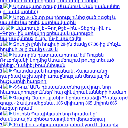
ստացած «տարօրինակ» նամակի մասին
8
Արտակարգ դեպք Սևանում. Մանրամասներ
(լուսանկարներ)
9
Արջը 30 մետր բարձրությունից ցած է գցել և
սպանել կաթոլիկ սարկավագին
10
Ավարտվել է «Գող Բջե»-ին, «Տեցիկ»-ին ու
«Գոջո»-ին առնչվող քրեական վարույթի
նախաքննությունը. ինչ է պարզվել
1
Ջուր չի լինի հուլիսի 28-ին ժամը 07.00-ից մինչև
հուլիսի 29-ը ժամը 07.00-ն
2
Խստորեն դատապարտում եմ Ռուբեն
Ռուբինյանի կողմից Ստամբուլում թուրք տեսած
լինելը. Դանիել Իոաննիսյան
3
Պատմական հաղթանակ․ Հայաստանը
դարձավ աշխարհի առաջնության մեդալային
հաշվարկի հաղթող
4
ՀՀ-ում ԱՄՆ դեսպանատնից լավ լուր․ նոր
հնարավորություններ՝ հայ զինվորականների համար
5
Գագիկ Ծառուկյանից կբռնագանձվի 75 անշարժ
գույք, 42 ավտոմեքենա, 105 միլիարդ 865 միլիոն 865
հազար դրամ
6
Սուրեն Պապիկյանի նոր հրամանը՝
ժամկետային զինծառայողների վերաբերյալ
7
10 միլիոն երկրպագու պահանջում է վտարել