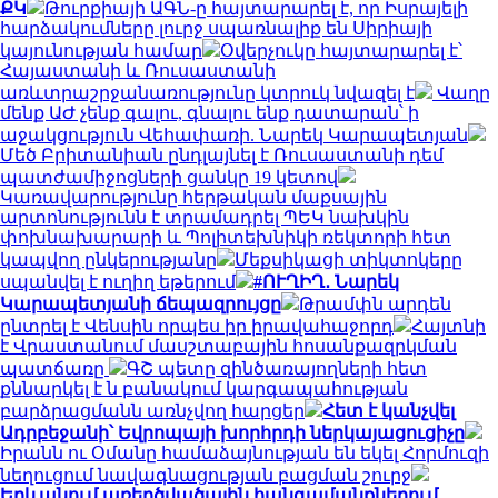
ՔԿ
Թուրքիայի ԱԳՆ-ը հայտարարել է, որ Իսրայելի
հարձակումները լուրջ սպառնալիք են Սիրիայի
կայունության համար
Օվերչուկը հայտարարել է՝
Հայաստանի և Ռուսաստանի
առևտրաշրջանառությունը կտրուկ նվազել է
Վաղը
մենք ԱԺ չենք գալու, գնալու ենք դատարան՝ ի
աջակցություն Վեհափառի. Նարեկ Կարապետյան
Մեծ Բրիտանիան ընդլայնել է Ռուսաստանի դեմ
պատժամիջոցների ցանկը 19 կետով
Կառավարությունը հերթական մաքսային
արտոնությունն է տրամադրել ՊԵԿ նախկին
փոխնախարարի և Պոլիտեխնիկի ռեկտորի հետ
կապվող ընկերությանը
Մեքսիկացի տիկտոկերը
սպանվել է ուղիղ եթերում
#ՈՒՂԻՂ․ Նարեկ
Կարապետյանի ճեպազրույցը
Թրամփն արդեն
ընտրել է Վենսին որպես իր իրավահաջորդ
Հայտնի
է Վրաստանում մասշտաբային հոսանքազրկման
պատճառը
ԳՇ պետը զինծառայողների հետ
քննարկել է ն բանակում կարգապահության
բարձրացմանն առնչվող հարցեր
Հետ է կանչվել
Ադրբեջանի՝ Եվրոպայի խորհրդի ներկայացուցիչը
Իրանն ու Օմանը համաձայնության են եկել Հորմուզի
նեղուցում նավագնացության բացման շուրջ
Երևանում առեղծվածային հանգամանքներում