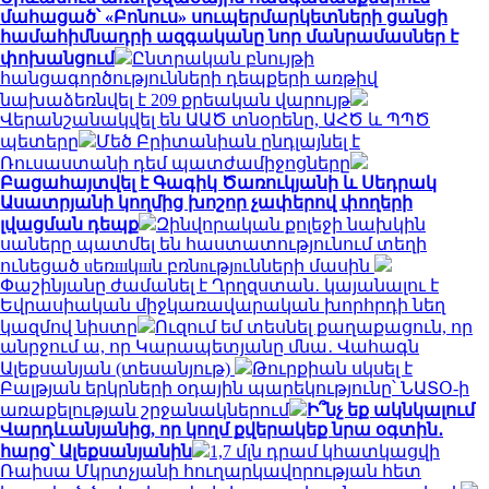
մահացած՝ «Բոնուս» սուպերմարկետների ցանցի
համահիմնադրի ազգականը նոր մանրամասներ է
փոխանցում
Ընտրական բնույթի
հանցագործությունների դեպքերի առթիվ
նախաձեռնվել է 209 քրեական վարույթ
Վերանշանակվել են ԱԱԾ տնօրենը, ԱՀԾ և ՊՊԾ
պետերը
Մեծ Բրիտանիան ընդլայնել է
Ռուսաստանի դեմ պատժամիջոցները
Բացահայտվել է Գագիկ Ծառուկյանի և Սեդրակ
Ասատրյանի կողմից խոշոր չափերով փողերի
լվացման դեպք
Զինվորական քոլեջի նախկին
սաները պատմել են հաստատությունում տեղի
ունեցած uեռшկшն բռնnւթյnւնների մասին
Փաշինյանը ժամանել է Ղրղզստան․ կայանալու է
Եվրասիական միջկառավարական խորհրդի նեղ
կազմով նիստը
Ուզում եմ տեսնել քաղաքացուն, որ
անրջում ա, որ Կարապետյանը մնա․ Վահագն
Ալեքսանյան (տեսանյութ)
Թուրքիան սկսել է
Բալթյան երկրների օդային պարեկությունը՝ ՆԱՏՕ-ի
առաքելության շրջանակներում
Ի՞նչ եք ակնկալում
Վարդևանյանից, որ կողմ քվերակեք նրա օգտին․
հարց՝ Ալեքսանյանին
1,7 մլն դրամ կհատկացվի
Ռաիսա Մկրտչյանի հուղարկավորության հետ