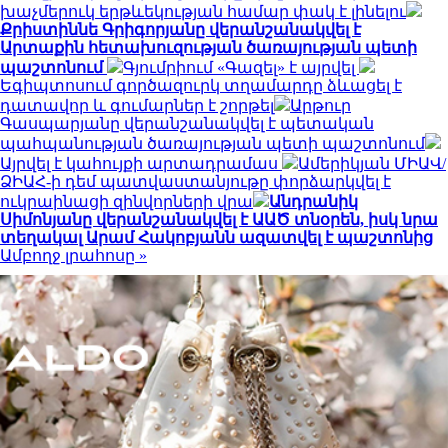
խաչմերուկ երթևեկության համար փակ է լինելու
Քրիստիննե Գրիգորյանը վերանշանակվել է
Արտաքին հետախուզության ծառայության պետի
պաշտոնում
Գյումրիում «Գազել» է այրվել
Եգիպտոսում գործազուրկ տղամարդը ձևացել է
դատավոր և գումարներ է շորթել
Արթուր
Գասպարյանը վերանշանակվել է պետական
պահպանության ծառայության պետի պաշտոնում
Այրվել է կահույքի արտադրամաս
Ամերիկյան ՄԻԱՎ/
ՁԻԱՀ-ի դեմ պատվաստանյութը փորձարկվել է
ուկրաինացի զինվորների վրա
Անդրանիկ
Սիմոնյանը վերանշանակվել է ԱԱԾ տնօրեն, իսկ նրա
տեղակալ Արամ Հակոբյանն ազատվել է պաշտոնից
Ամբողջ լրահոսը »