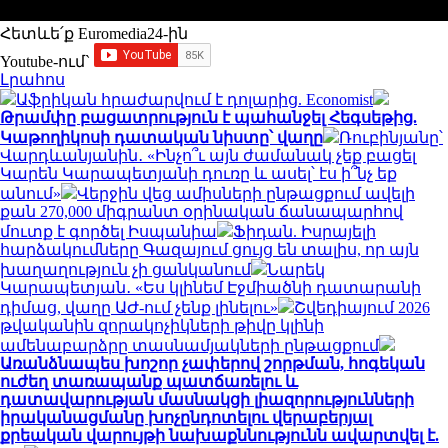
Հետևե՛ք Euromedia24-ին
Youtube-ում`
Լրահոս
Աֆրիկան ​​հրաժարվում է դոլարից. Economist
Թրամփը բացատրություն է պահանջել Հեգսեթից.
Կաթողիկոսի դատական նիստը՝ վաղը
Ռուբինյանը՝
Վարդևանյանին․ «Ինչո՞ւ այն ժամանակ չեք բացել
Կարեն Կարապետյանի դուռը և ասել՝ էս ի՞նչ եք
անում»
Վերջին վեց ամիսների ընթացքում ավելի
քան 270,000 միգրանտ օրինական ճանապարհով
մուտք է գործել Իսպանիա
Ֆիդան. Իսրայելի
հարձակումները Գազայում ցույց են տալիս, որ այն
խաղաղություն չի ցանկանում
Նարեկ
Կարապետյան․ «Ես կլինեմ Էջմիածնի դատարանի
դիմաց, վաղը ԱԺ-ում չենք լինելու»
Շվեդիայում 2026
թվականին զորակոչիկների թիվը կլինի
ամենաբարձրը տասնամյակների ընթացքում
Առանձնապես խոշոր չափերով շորթման, հոգեկան
ուժեղ տառապանք պատճառելու և
դատավարության մասնակցի լիազորությունների
իրականացմանը խոչընդոտելու վերաբերյալ
քրեական վարույթի նախաքննությունն ավարտվել է.